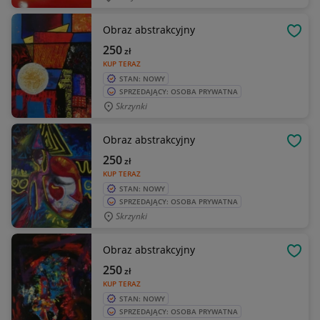
Obraz abstrakcyjny
OBSE
250
zł
KUP TERAZ
STAN: NOWY
SPRZEDAJĄCY: OSOBA PRYWATNA
Skrzynki
Obraz abstrakcyjny
OBSE
250
zł
KUP TERAZ
STAN: NOWY
SPRZEDAJĄCY: OSOBA PRYWATNA
Skrzynki
Obraz abstrakcyjny
OBSE
250
zł
KUP TERAZ
STAN: NOWY
SPRZEDAJĄCY: OSOBA PRYWATNA