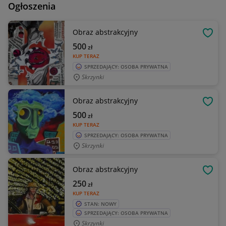
Ogłoszenia
Obraz abstrakcyjny
OBSE
500
zł
KUP TERAZ
SPRZEDAJĄCY: OSOBA PRYWATNA
Skrzynki
Obraz abstrakcyjny
OBSE
500
zł
KUP TERAZ
SPRZEDAJĄCY: OSOBA PRYWATNA
Skrzynki
Obraz abstrakcyjny
OBSE
250
zł
KUP TERAZ
STAN: NOWY
SPRZEDAJĄCY: OSOBA PRYWATNA
Skrzynki