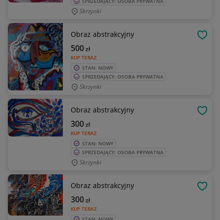
SPRZEDAJĄCY: OSOBA PRYWATNA
Skrzynki
Obraz abstrakcyjny
OBSE
500
zł
KUP TERAZ
STAN: NOWY
SPRZEDAJĄCY: OSOBA PRYWATNA
Skrzynki
Obraz abstrakcyjny
OBSE
300
zł
KUP TERAZ
STAN: NOWY
SPRZEDAJĄCY: OSOBA PRYWATNA
Skrzynki
Obraz abstrakcyjny
OBSE
300
zł
KUP TERAZ
STAN: NOWY