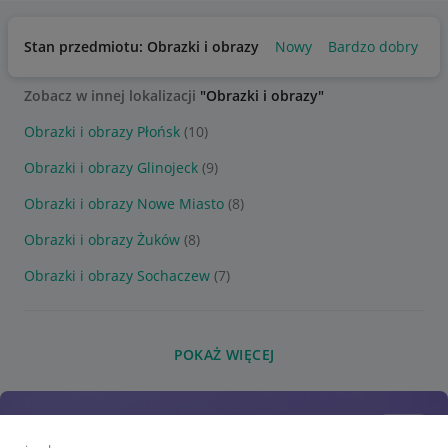
Stan przedmiotu: Obrazki i obrazy
Nowy
Bardzo dobry
Zobacz w innej lokalizacji
"Obrazki i obrazy"
Obrazki i obrazy Płońsk
(10)
Obrazki i obrazy Glinojeck
(9)
Obrazki i obrazy Nowe Miasto
(8)
Obrazki i obrazy Żuków
(8)
Obrazki i obrazy Sochaczew
(7)
POKAŻ WIĘCEJ