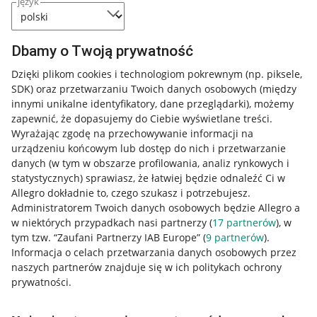
język
Dbamy o Twoją prywatność
Dzięki plikom cookies i technologiom pokrewnym
(np. piksele,
SDK)
oraz przetwarzaniu Twoich danych osobowych
(między
innymi unikalne identyfikatory, dane przeglądarki)
, możemy
zapewnić, że dopasujemy do Ciebie wyświetlane treści.
Wyrażając zgodę na przechowywanie informacji na
urządzeniu końcowym lub dostęp do nich i przetwarzanie
danych (w tym w obszarze profilowania, analiz rynkowych i
statystycznych) sprawiasz, że łatwiej będzie odnaleźć Ci w
Allegro dokładnie to, czego szukasz i potrzebujesz.
Administratorem Twoich danych osobowych będzie Allegro a
w niektórych przypadkach nasi partnerzy (
17
partnerów
), w
tym tzw. “Zaufani Partnerzy IAB Europe” (
9
partnerów
).
Przydatne informacje
Informacja o celach przetwarzania danych osobowych przez
naszych partnerów znajduje się w ich politykach ochrony
prywatności.
Jak to działa
Napisz do nas