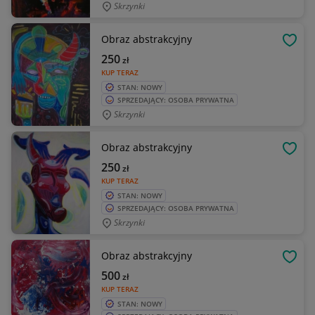
Skrzynki
Obraz abstrakcyjny
OBSE
250
zł
KUP TERAZ
STAN: NOWY
SPRZEDAJĄCY: OSOBA PRYWATNA
Skrzynki
Obraz abstrakcyjny
OBSE
250
zł
KUP TERAZ
STAN: NOWY
SPRZEDAJĄCY: OSOBA PRYWATNA
Skrzynki
Obraz abstrakcyjny
OBSE
500
zł
KUP TERAZ
STAN: NOWY