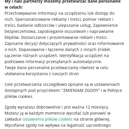
My i nasi partnerzy możemy przetwarzać dane personalne
w celach:
Allegro Gadane dla sprzedających
Przechowywanie informacji na urządzeniu lub dostęp do
Allegro Gadane dla kupujących
nich
.
Spersonalizowane reklamy i treści, pomiar reklam i
treści, badanie odbiorców i ulepszanie usług
.
Zapewnienie
Mapa miejscowości
bezpieczeństwa, zapobieganie oszustwom i naprawianie
błędów
.
Dostarczanie i prezentowanie reklam i treści
.
Informacje prawne
Zapisanie decyzji dotyczących prywatności oraz informowanie
o nich
.
Dopasowanie i łączenie danych z innych źródeł
.
Regulamin
Łączenie różnych urządzeń
.
Identyfikacja urządzeń na
podstawie informacji przesyłanych automatycznie
.
Polityka plików "cookies"
Twoje dane personalne przetwarzamy również w celu
ułatwiania korzystania z naszych stron
Ustawienia plików "cookies"
Cele przetwarzania szczegółowo opisane są w ustawieniach
Udostępnianie lokalizacji
dostępnych pod przyciskiem: “ZMIENIAM ZGODY” i w Polityce
Informacje dla Aktu o Usługach Cyfrowych
plików cookies.
Zgodę wyrażasz dobrowolnie i jest ważna 12 miesięcy.
Pobierz aplikację
Możesz ją w każdym momencie wycofać lub ponowić w
zakładce
Ustawienia plików cookies
na stronie głównej.
Wycofanie zgody nie wpływa na legalność uprzedniego