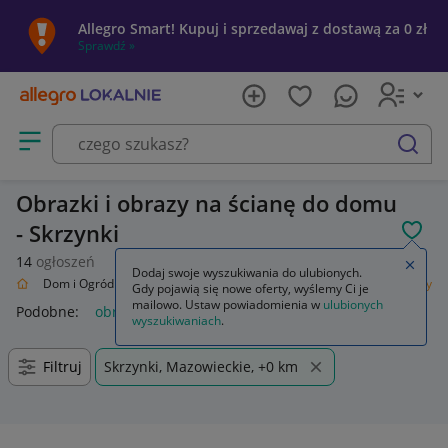
Allegro Smart! Kupuj i sprzedawaj z dostawą za 0 zł
Sprawdź »
Otwórz menu z kategoriami
szukaj
Obrazki i obrazy na ścianę do domu
- Skrzynki
POL
14
ogłoszeń
Zamkn
Dodaj swoje wyszukiwania do ulubionych.
alnie
Dom i Ogród
Wyposażenie
Dekoracje ścienne
Obrazki i obrazy
Gdy pojawią się nowe oferty, wyślemy Ci je
mailowo. Ustaw powiadomienia w
ulubionych
Podobne:
obrazy i obrazki malowane ręcznie
wyszukiwaniach
.
Filtruj
Skrzynki, Mazowieckie, +0 km