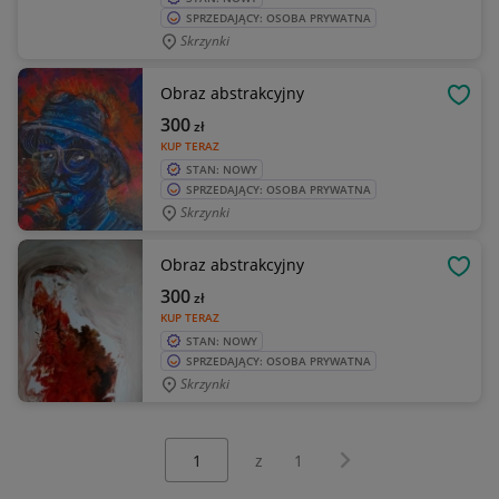
SPRZEDAJĄCY: OSOBA PRYWATNA
Skrzynki
Obraz abstrakcyjny
OBSE
300
zł
KUP TERAZ
STAN: NOWY
SPRZEDAJĄCY: OSOBA PRYWATNA
Skrzynki
Obraz abstrakcyjny
OBSE
300
zł
KUP TERAZ
STAN: NOWY
SPRZEDAJĄCY: OSOBA PRYWATNA
Skrzynki
Wybierz stronę:
Następna strona
z
1