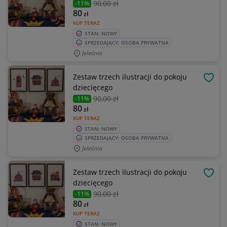
90
,00 zł
-11%
80
zł
KUP TERAZ
STAN: NOWY
SPRZEDAJĄCY: OSOBA PRYWATNA
Jeleśnia
Zestaw trzech ilustracji do pokoju
OBSE
dziecięcego
90
,00 zł
-11%
80
zł
KUP TERAZ
STAN: NOWY
SPRZEDAJĄCY: OSOBA PRYWATNA
Jeleśnia
Zestaw trzech ilustracji do pokoju
OBSE
dziecięcego
90
,00 zł
-11%
80
zł
KUP TERAZ
STAN: NOWY