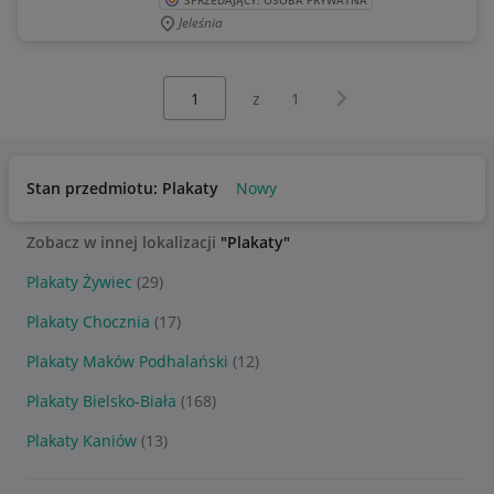
SPRZEDAJĄCY: OSOBA PRYWATNA
Jeleśnia
Wybierz stronę:
Następna strona
z
1
Stan przedmiotu: Plakaty
Nowy
Zobacz w innej lokalizacji
"Plakaty"
Plakaty Żywiec
(29)
Plakaty Chocznia
(17)
Plakaty Maków Podhalański
(12)
Plakaty Bielsko-Biała
(168)
Plakaty Kaniów
(13)