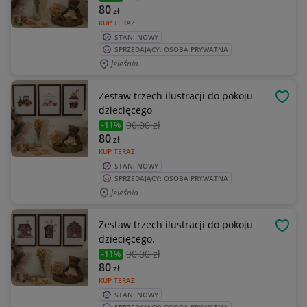
80
zł
KUP TERAZ
STAN: NOWY
SPRZEDAJĄCY: OSOBA PRYWATNA
Jeleśnia
Zestaw trzech ilustracji do pokoju
OBSE
dziecięcego
90
,00 zł
-11%
80
zł
KUP TERAZ
STAN: NOWY
SPRZEDAJĄCY: OSOBA PRYWATNA
Jeleśnia
Zestaw trzech ilustracji do pokoju
OBSE
dziecięcego.
90
,00 zł
-11%
80
zł
KUP TERAZ
STAN: NOWY