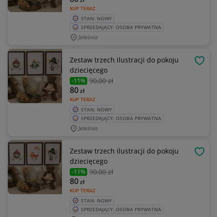
KUP TERAZ
STAN: NOWY
SPRZEDAJĄCY: OSOBA PRYWATNA
Jeleśnia
Zestaw trzech ilustracji do pokoju
OBSE
dziecięcego
90
,00 zł
-11%
80
zł
KUP TERAZ
STAN: NOWY
SPRZEDAJĄCY: OSOBA PRYWATNA
Jeleśnia
Zestaw trzech ilustracji do pokoju
OBSE
dziecięcego
90
,00 zł
-11%
80
zł
KUP TERAZ
STAN: NOWY
SPRZEDAJĄCY: OSOBA PRYWATNA