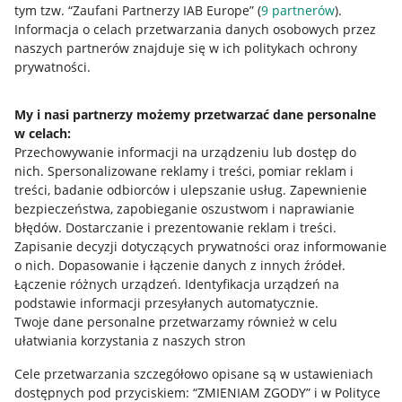
tym tzw. “Zaufani Partnerzy IAB Europe” (
9
partnerów
).
Przydatne informacje
Informacja o celach przetwarzania danych osobowych przez
naszych partnerów znajduje się w ich politykach ochrony
prywatności.
Jak to działa
Napisz do nas
My i nasi partnerzy możemy przetwarzać dane personalne
w celach:
Allegro Gadane dla sprzedających
Przechowywanie informacji na urządzeniu lub dostęp do
Allegro Gadane dla kupujących
nich
.
Spersonalizowane reklamy i treści, pomiar reklam i
treści, badanie odbiorców i ulepszanie usług
.
Zapewnienie
Mapa miejscowości
bezpieczeństwa, zapobieganie oszustwom i naprawianie
błędów
.
Dostarczanie i prezentowanie reklam i treści
.
Informacje prawne
Zapisanie decyzji dotyczących prywatności oraz informowanie
o nich
.
Dopasowanie i łączenie danych z innych źródeł
.
Regulamin
Łączenie różnych urządzeń
.
Identyfikacja urządzeń na
podstawie informacji przesyłanych automatycznie
.
Polityka plików "cookies"
Twoje dane personalne przetwarzamy również w celu
ułatwiania korzystania z naszych stron
Ustawienia plików "cookies"
Cele przetwarzania szczegółowo opisane są w ustawieniach
Udostępnianie lokalizacji
dostępnych pod przyciskiem: “ZMIENIAM ZGODY” i w Polityce