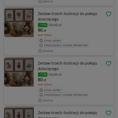
Jeleśnia
Zestaw trzech ilustracji do pokoju
OBSE
dziecięcego
90
,00 zł
-11%
80
zł
KUP TERAZ
STAN: NOWY
SPRZEDAJĄCY: OSOBA PRYWATNA
Jeleśnia
Zestaw trzech ilustracji do pokoju
OBSE
dziecięcego
90
,00 zł
-11%
80
zł
KUP TERAZ
STAN: NOWY
SPRZEDAJĄCY: OSOBA PRYWATNA
Jeleśnia
Zestaw trzech ilustracji do pokoju
OBSE