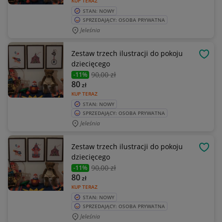
KUP TERAZ
STAN: NOWY
SPRZEDAJĄCY: OSOBA PRYWATNA
Jeleśnia
Zestaw trzech ilustracji do pokoju
OBSE
dziecięcego
90
,00 zł
-11%
80
zł
KUP TERAZ
STAN: NOWY
SPRZEDAJĄCY: OSOBA PRYWATNA
Jeleśnia
Zestaw trzech ilustracji do pokoju
OBSE
dziecięcego
90
,00 zł
-11%
80
zł
KUP TERAZ
STAN: NOWY
SPRZEDAJĄCY: OSOBA PRYWATNA
Jeleśnia