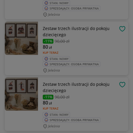
STAN: NOWY
SPRZEDAJĄCY: OSOBA PRYWATNA
Jeleśnia
Zestaw trzech ilustracji do pokoju
OBSE
dziecięcego
90
,00 zł
-11%
80
zł
KUP TERAZ
STAN: NOWY
SPRZEDAJĄCY: OSOBA PRYWATNA
Jeleśnia
Zestaw trzech ilustracji do pokoju
OBSE
dziecięcego
90
,00 zł
-11%
80
zł
KUP TERAZ
STAN: NOWY
SPRZEDAJĄCY: OSOBA PRYWATNA
Jeleśnia