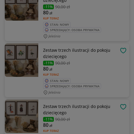
dziecięcego
90
,00 zł
-11%
80
zł
KUP TERAZ
STAN: NOWY
SPRZEDAJĄCY: OSOBA PRYWATNA
Jeleśnia
Zestaw trzech ilustracji do pokoju
OBSE
dziecięcego
90
,00 zł
-11%
80
zł
KUP TERAZ
STAN: NOWY
SPRZEDAJĄCY: OSOBA PRYWATNA
Jeleśnia
Zestaw trzech ilustracji do pokoju
OBSE
dziecięcego
90
,00 zł
-11%
80
zł
KUP TERAZ