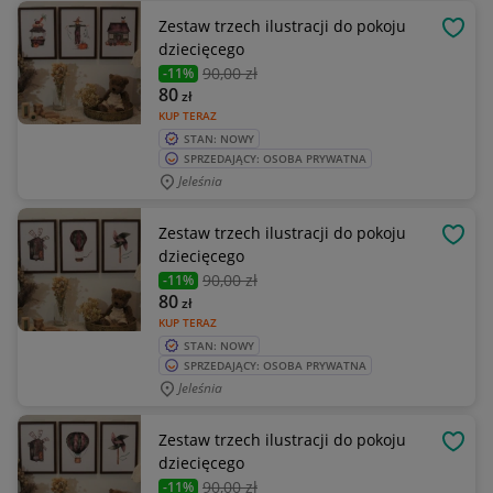
Zestaw trzech ilustracji do pokoju
OBSE
dziecięcego
90
,00 zł
-11%
80
zł
KUP TERAZ
STAN: NOWY
SPRZEDAJĄCY: OSOBA PRYWATNA
Jeleśnia
Zestaw trzech ilustracji do pokoju
OBSE
dziecięcego
90
,00 zł
-11%
80
zł
KUP TERAZ
STAN: NOWY
SPRZEDAJĄCY: OSOBA PRYWATNA
Jeleśnia
Zestaw trzech ilustracji do pokoju
OBSE
dziecięcego
90
,00 zł
-11%