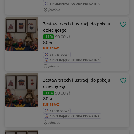
SPRZEDAJĄCY: OSOBA PRYWATNA
Jeleśnia
Zestaw trzech ilustracji do pokoju
OBSE
dziecięcego
90
,00 zł
-11%
80
zł
KUP TERAZ
STAN: NOWY
SPRZEDAJĄCY: OSOBA PRYWATNA
Jeleśnia
Zestaw trzech ilustracji do pokoju
OBSE
dziecięcego
90
,00 zł
-11%
80
zł
KUP TERAZ
STAN: NOWY
SPRZEDAJĄCY: OSOBA PRYWATNA
Jeleśnia