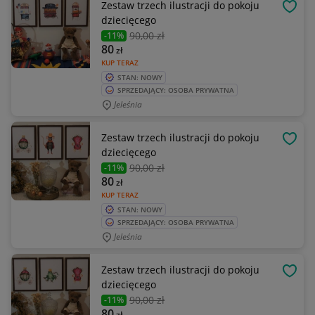
Zestaw trzech ilustracji do pokoju
OBSE
dziecięcego
90
,00 zł
-11%
80
zł
KUP TERAZ
STAN: NOWY
SPRZEDAJĄCY: OSOBA PRYWATNA
Jeleśnia
Zestaw trzech ilustracji do pokoju
OBSE
dziecięcego
90
,00 zł
-11%
80
zł
KUP TERAZ
STAN: NOWY
SPRZEDAJĄCY: OSOBA PRYWATNA
Jeleśnia
Zestaw trzech ilustracji do pokoju
OBSE
dziecięcego
90
,00 zł
-11%
80
zł