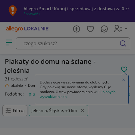
Allegro Smart! Kupuj i sprzedawaj z dostawą za 0 zł
Sprawdź »
Otwórz menu z kategoriami
szukaj
Plakaty do domu na ścianę -
Jeleśnia
POL
31
ogłoszeń
Zamkn
Dodaj swoje wyszukiwania do ulubionych.
legro Lokalnie
Dom i Ogród
Wyposażenie
Dekoracje ścienne
Plakaty
Gdy pojawią się nowe oferty, wyślemy Ci je
mailowo. Ustaw powiadomienia w
ulubionych
Podobne:
plakaty
plakaty zdjęcia
obrazki i plakaty
plakaty
wyszukiwaniach
.
Filtruj
Jeleśnia, Śląskie, +0 km