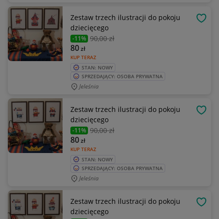
Zestaw trzech ilustracji do pokoju
OBSE
dziecięcego
90
,00 zł
-11%
80
zł
KUP TERAZ
STAN: NOWY
SPRZEDAJĄCY: OSOBA PRYWATNA
Jeleśnia
Zestaw trzech ilustracji do pokoju
OBSE
dziecięcego
90
,00 zł
-11%
80
zł
KUP TERAZ
STAN: NOWY
SPRZEDAJĄCY: OSOBA PRYWATNA
Jeleśnia
Zestaw trzech ilustracji do pokoju
OBSE
dziecięcego