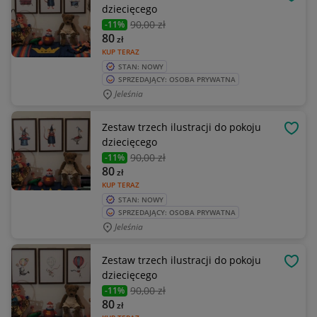
OBSE
dziecięcego
90
,00 zł
-11%
80
zł
KUP TERAZ
STAN: NOWY
SPRZEDAJĄCY: OSOBA PRYWATNA
Jeleśnia
Zestaw trzech ilustracji do pokoju
OBSE
dziecięcego
90
,00 zł
-11%
80
zł
KUP TERAZ
STAN: NOWY
SPRZEDAJĄCY: OSOBA PRYWATNA
Jeleśnia
Zestaw trzech ilustracji do pokoju
OBSE
dziecięcego
90
,00 zł
-11%
80
zł