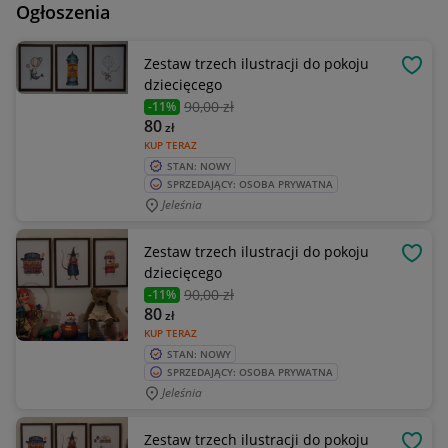
Ogłoszenia
Zestaw trzech ilustracji do pokoju
OBSE
dziecięcego
90
,00 zł
-11%
80
zł
KUP TERAZ
STAN: NOWY
SPRZEDAJĄCY: OSOBA PRYWATNA
Jeleśnia
Zestaw trzech ilustracji do pokoju
OBSE
dziecięcego
90
,00 zł
-11%
80
zł
KUP TERAZ
STAN: NOWY
SPRZEDAJĄCY: OSOBA PRYWATNA
Jeleśnia
Zestaw trzech ilustracji do pokoju