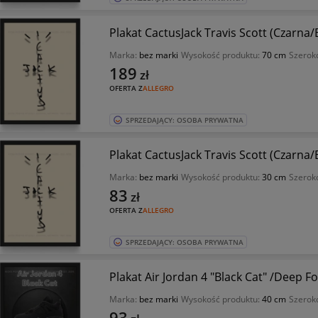
Plakat CactusJack Travis Scott (Czarna
Marka:
bez marki
Wysokość produktu:
70 cm
Szerok
189
zł
OFERTA Z
ALLEGRO
SPRZEDAJĄCY: OSOBA PRYWATNA
Plakat CactusJack Travis Scott (Czarna
Marka:
bez marki
Wysokość produktu:
30 cm
Szerok
83
zł
OFERTA Z
ALLEGRO
SPRZEDAJĄCY: OSOBA PRYWATNA
Plakat Air Jordan 4 "Black Cat" /Deep F
Marka:
bez marki
Wysokość produktu:
40 cm
Szerok
93