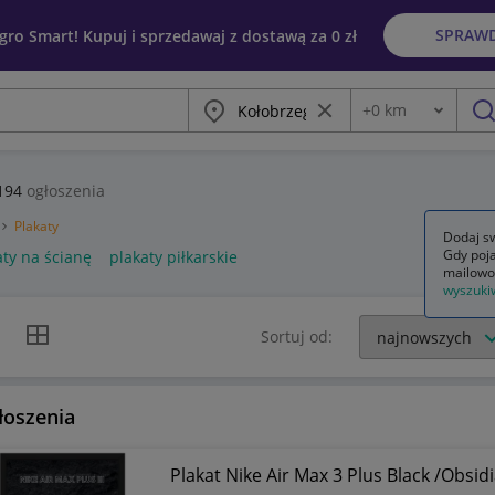
SPRAW
egro Smart! Kupuj i sprzedawaj z dostawą za 0 zł
Miasto
Wyczyść frazę
+
0
km
Odległość
szu
194
ogłoszenia
Plakaty
Dodaj sw
Gdy poja
aty na ścianę
plakaty piłkarskie
mailowo
wyszuki
k listy
Widok siatki
Sortuj od:
łoszenia
Plakat Nike Air Max 3 Plus Black /Obsi