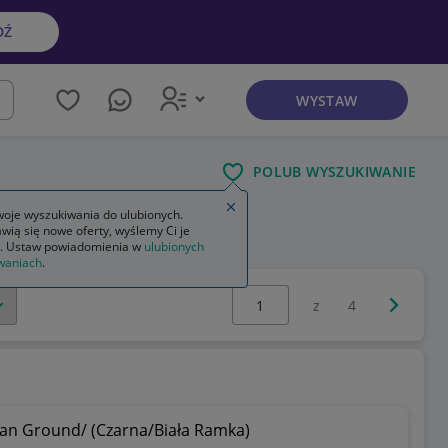
DŹ
WYSTAW
kaj
POLUB WYSZUKIWANIE
Zamknij wskazówkę
oje wyszukiwania do ulubionych.
wią się nowe oferty, wyślemy Ci je
. Ustaw powiadomienia w
ulubionych
waniach
.
Wybierz stronę:
Następna 
z
4
dian Ground/ (Czarna/Biała Ramka)