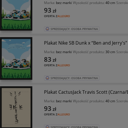
Marka:
bez marki
Wysokość produktu:
40 cm
Szerok
93
zł
OFERTA Z
ALLEGRO
SPRZEDAJĄCY: OSOBA PRYWATNA
Plakat Nike SB Dunk x “Ben and Jerry's
Marka:
bez marki
Wysokość produktu:
30 cm
Szerok
83
zł
OFERTA Z
ALLEGRO
SPRZEDAJĄCY: OSOBA PRYWATNA
Plakat CactusJack Travis Scott (Czarna
Marka:
bez marki
Wysokość produktu:
40 cm
Szerok
93
zł
OFERTA Z
ALLEGRO
SPRZEDAJĄCY: OSOBA PRYWATNA