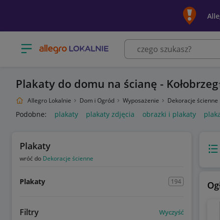
All
Otwórz menu z kategoriami
Plakaty do domu na ścianę - Kołobrzeg
Allegro Lokalnie
Dom i Ogród
Wyposażenie
Dekoracje ścienne
Podobne:
plakaty
plakaty zdjęcia
obrazki i plakaty
plak
Plakaty
Wido
wróć do
Dekoracje ścienne
Plakaty
194
Og
Filtry
Wyczyść