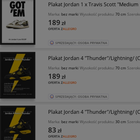
Plakat Jordan 1 x Travis Scott "Medium
Marka:
bez marki
Wysokość produktu:
70 cm
Szerok
189
zł
OFERTA Z
ALLEGRO
SPRZEDAJĄCY: OSOBA PRYWATNA
Plakat Jordan 4 "Thunder"/Lightning/ (
Marka:
bez marki
Wysokość produktu:
70 cm
Szerok
189
zł
OFERTA Z
ALLEGRO
SPRZEDAJĄCY: OSOBA PRYWATNA
Plakat Jordan 4 "Thunder"/Lightning/ (
Marka:
bez marki
Wysokość produktu:
30 cm
Szerok
83
zł
OFERTA Z
ALLEGRO