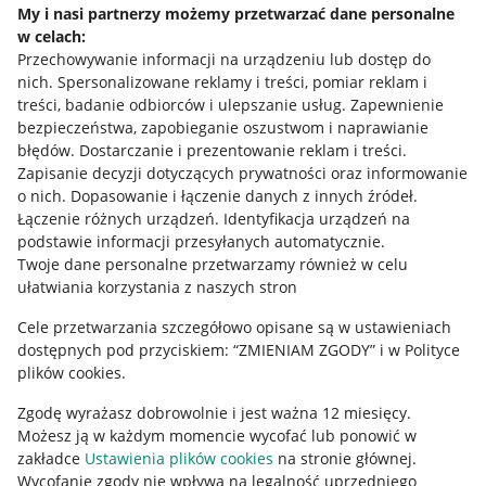
My i nasi partnerzy możemy przetwarzać dane personalne
w celach:
Allegro Gadane dla sprzedających
Przechowywanie informacji na urządzeniu lub dostęp do
Allegro Gadane dla kupujących
nich
.
Spersonalizowane reklamy i treści, pomiar reklam i
treści, badanie odbiorców i ulepszanie usług
.
Zapewnienie
Mapa miejscowości
bezpieczeństwa, zapobieganie oszustwom i naprawianie
błędów
.
Dostarczanie i prezentowanie reklam i treści
.
Informacje prawne
Zapisanie decyzji dotyczących prywatności oraz informowanie
o nich
.
Dopasowanie i łączenie danych z innych źródeł
.
Regulamin
Łączenie różnych urządzeń
.
Identyfikacja urządzeń na
podstawie informacji przesyłanych automatycznie
.
Polityka plików "cookies"
Twoje dane personalne przetwarzamy również w celu
ułatwiania korzystania z naszych stron
Ustawienia plików "cookies"
Cele przetwarzania szczegółowo opisane są w ustawieniach
Udostępnianie lokalizacji
dostępnych pod przyciskiem: “ZMIENIAM ZGODY” i w Polityce
Informacje dla Aktu o Usługach Cyfrowych
plików cookies.
Zgodę wyrażasz dobrowolnie i jest ważna 12 miesięcy.
Pobierz aplikację
Możesz ją w każdym momencie wycofać lub ponowić w
zakładce
Ustawienia plików cookies
na stronie głównej.
Wycofanie zgody nie wpływa na legalność uprzedniego