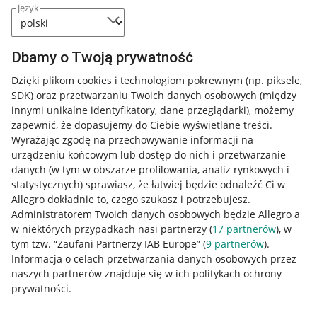
język
Dbamy o Twoją prywatność
Dzięki plikom cookies i technologiom pokrewnym
(np. piksele,
SDK)
oraz przetwarzaniu Twoich danych osobowych
(między
innymi unikalne identyfikatory, dane przeglądarki)
, możemy
zapewnić, że dopasujemy do Ciebie wyświetlane treści.
Wyrażając zgodę na przechowywanie informacji na
urządzeniu końcowym lub dostęp do nich i przetwarzanie
danych (w tym w obszarze profilowania, analiz rynkowych i
statystycznych) sprawiasz, że łatwiej będzie odnaleźć Ci w
Allegro dokładnie to, czego szukasz i potrzebujesz.
Administratorem Twoich danych osobowych będzie Allegro a
w niektórych przypadkach nasi partnerzy (
17
partnerów
), w
tym tzw. “Zaufani Partnerzy IAB Europe” (
9
partnerów
).
Przydatne informacje
Informacja o celach przetwarzania danych osobowych przez
naszych partnerów znajduje się w ich politykach ochrony
prywatności.
Jak to działa
Napisz do nas