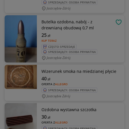
SPRZEDAJĄCY: OSOBA PRYWATNA
Jastrzębie-Zdrój
Butelka ozdobna, nabój - z
OBSE
drewnianą obudową 0,7 ml
25
zł
KUP TERAZ
CZĘSTO SPRZEDAJE
SPRZEDAJĄCY: OSOBA PRYWATNA
Jastrzębie-Zdrój
Wizerunek smoka na miedzianej płycie
40
zł
OFERTA Z
ALLEGRO
SPRZEDAJĄCY: OSOBA PRYWATNA
Jastrzębie Zdrój
Ozdobna wystawna szczotka
30
zł
OFERTA Z
ALLEGRO
SPRZEDAJĄCY: OSOBA PRYWATNA