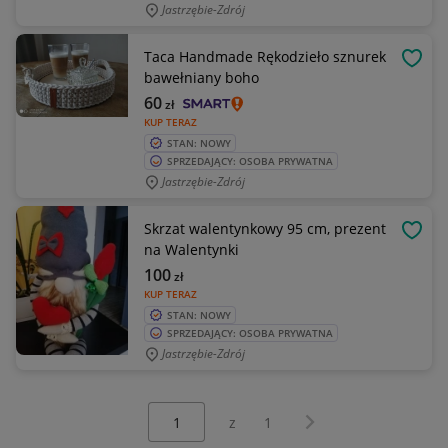
Jastrzębie-Zdrój
Taca Handmade Rękodzieło sznurek
OBSE
bawełniany boho
60
zł
KUP TERAZ
STAN: NOWY
SPRZEDAJĄCY: OSOBA PRYWATNA
Jastrzębie-Zdrój
Skrzat walentynkowy 95 cm, prezent
OBSE
na Walentynki
100
zł
KUP TERAZ
STAN: NOWY
SPRZEDAJĄCY: OSOBA PRYWATNA
Jastrzębie-Zdrój
Wybierz stronę:
Następna strona
z
1