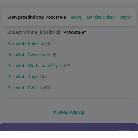
Stan przedmiotu: Pozostałe
Nowy
Bardzo dobry
Używany
Zobacz w innej lokalizacji
"Pozostałe"
Pozostałe Połomia
(4)
Pozostałe Świerklany
(4)
Pozostałe Wodzisław Śląski
(16)
Pozostałe Żory
(14)
Pozostałe Rybnik
(39)
POKAŻ WIĘCEJ