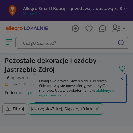
Allegro Smart! Kupuj i sprzedawaj z dostawą za 0 zł
Sprawdź »
Otwórz menu z kategoriami
szukaj
Pozostałe dekoracje i ozdoby -
Jastrzębie-Zdrój
POL
16
ogłoszeń
Zamkn
Dodaj swoje wyszukiwania do ulubionych.
ro Lokalnie
Dom i Ogród
Wyposażenie
Dekoracje i ozdoby
Pozostałe
Gdy pojawią się nowe oferty, wyślemy Ci je
mailowo. Ustaw powiadomienia w
ulubionych
Podobne:
pozostałe
łóżka pozostałe
pozostałe miasta i regi
wyszukiwaniach
.
Filtruj
Jastrzębie-Zdrój, Śląskie, +0 km