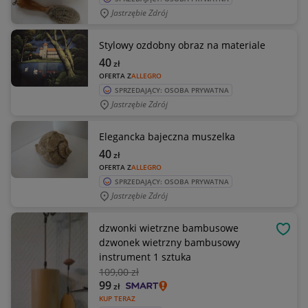
Jastrzębie Zdrój
Stylowy ozdobny obraz na materiale
40
zł
OFERTA Z
ALLEGRO
SPRZEDAJĄCY: OSOBA PRYWATNA
Jastrzębie Zdrój
Elegancka bajeczna muszelka
40
zł
OFERTA Z
ALLEGRO
SPRZEDAJĄCY: OSOBA PRYWATNA
Jastrzębie Zdrój
dzwonki wietrzne bambusowe
OBSE
dzwonek wietrzny bambusowy
instrument 1 sztuka
109
,00 zł
99
zł
KUP TERAZ