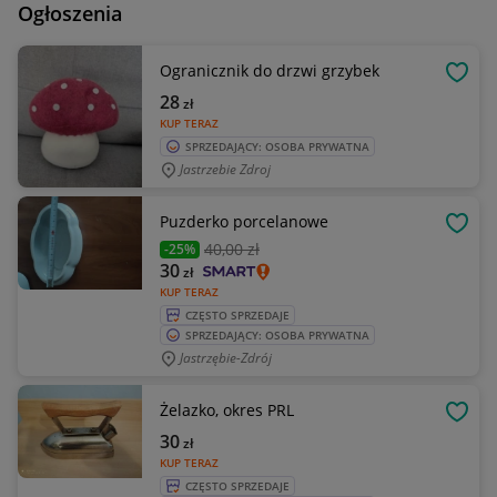
Ogłoszenia
Ogranicznik do drzwi grzybek
OBSE
28
zł
KUP TERAZ
SPRZEDAJĄCY: OSOBA PRYWATNA
Jastrzebie Zdroj
Puzderko porcelanowe
OBSE
40
,00 zł
-25%
30
zł
KUP TERAZ
CZĘSTO SPRZEDAJE
SPRZEDAJĄCY: OSOBA PRYWATNA
Jastrzębie-Zdrój
Żelazko, okres PRL
OBSE
30
zł
KUP TERAZ
CZĘSTO SPRZEDAJE