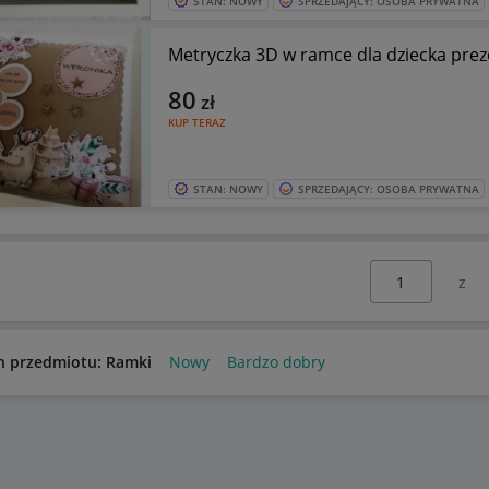
STAN: NOWY
SPRZEDAJĄCY: OSOBA PRYWATNA
Metryczka 3D w ramce dla dziecka pre
80
zł
KUP TERAZ
STAN: NOWY
SPRZEDAJĄCY: OSOBA PRYWATNA
Wybierz stronę:
n przedmiotu: Ramki
Nowy
Bardzo dobry