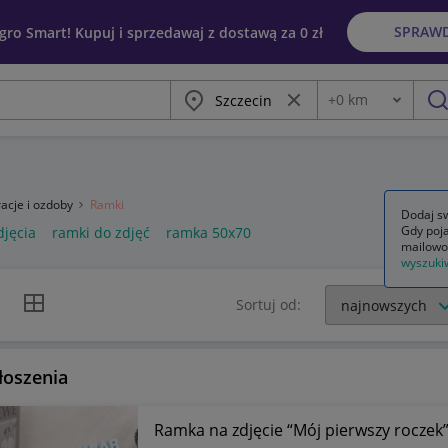
SPRAW
egro Smart! Kupuj i sprzedawaj z dostawą za 0 zł
Miasto
Wyczyść frazę
+
0
km
Odległość
szu
acje i ozdoby
Ramki
Dodaj sw
Gdy poja
djęcia
ramki do zdjęć
ramka 50x70
mailowo
wyszuki
k listy
Widok siatki
Sortuj od:
łoszenia
Ramka na zdjęcie “Mój pierwszy roczek