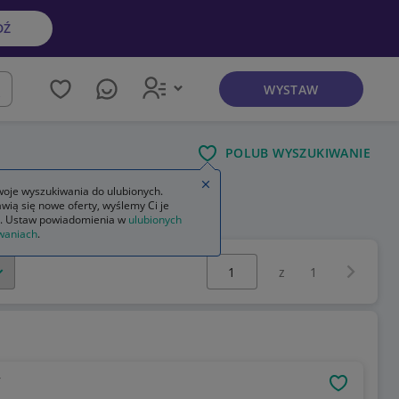
DŹ
WYSTAW
kaj
POLUB WYSZUKIWANIE
Zamknij wskazówkę
oje wyszukiwania do ulubionych.
wią się nowe oferty, wyślemy Ci je
. Ustaw powiadomienia w
ulubionych
waniach
.
Wybierz stronę:
Następna 
z
1
”
OBSERWU