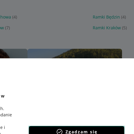
chowa
(4)
Ramki Będzin
(4)
ów
(7)
Ramki Kraków
(5)
e w
ch
.
adanie
e i
Zgadzam się
h