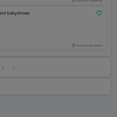
Szczecin, Gumieńce
zent babyshowe
OBSERWU
Szczecin, Gumieńce
Następna strona
z
1