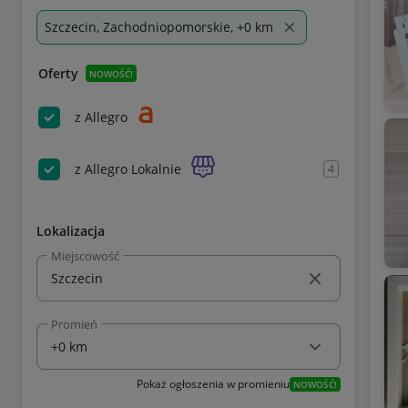
Szczecin, Zachodniopomorskie, +0 km
Oferty
NOWOŚĆ!
z Allegro
z Allegro Lokalnie
4
Lokalizacja
Miejscowość
Promień
Pokaż ogłoszenia w promieniu
NOWOŚĆ!