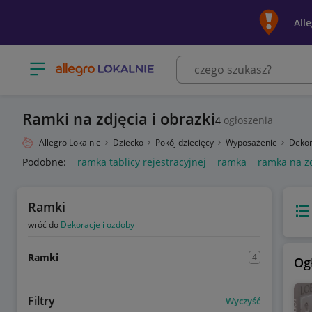
All
Otwórz menu z kategoriami
Ramki na zdjęcia i obrazki
4
ogłoszenia
Allegro Lokalnie
Dziecko
Pokój dziecięcy
Wyposażenie
Dekor
Podobne:
ramka tablicy rejestracyjnej
ramka
ramka na z
Ramki
Wido
wróć do
Dekoracje i ozdoby
Ramki
4
Og
Filtry
Wyczyść