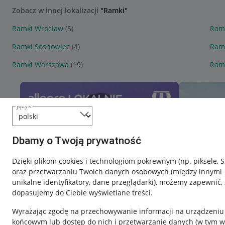
Zobacz w innej lokalizacji
"Ramki"
Ramki Wrocław
(5)
Ramk
Ramki Sosnowiec
(4)
Ramk
Ramki Warszawa
(19)
Ram
język
Dbamy o Twoją prywatność
Dzięki plikom cookies i technologiom pokrewnym
(np. piksele, 
oraz przetwarzaniu Twoich danych osobowych
(między innymi
unikalne identyfikatory, dane przeglądarki)
, możemy zapewnić, 
dopasujemy do Ciebie wyświetlane treści.
Wyrażając zgodę na przechowywanie informacji na urządzeniu
końcowym lub dostęp do nich i przetwarzanie danych (w tym w