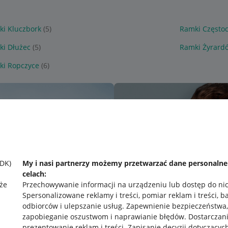
i Kluczbork
(5)
Ramki Często
i Dłużec
(5)
Ramki Żyrard
ki Ropczyce
(6)
SDK)
My i nasi partnerzy możemy przetwarzać dane personaln
celach:
że
Przechowywanie informacji na urządzeniu lub dostęp do ni
Spersonalizowane reklamy i treści, pomiar reklam i treści, b
odbiorców i ulepszanie usług
.
Zapewnienie bezpieczeństwa,
zapobieganie oszustwom i naprawianie błędów
.
Dostarczani
prezentowanie reklam i treści
.
Zapisanie decyzji dotyczącyc