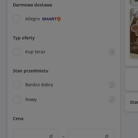
Darmowa dostawa
Allegro
Typ oferty
Kup teraz
4
Stan przedmiotu
Bardzo dobry
2
Nowy
2
Sta
Cena
zł
–
zł