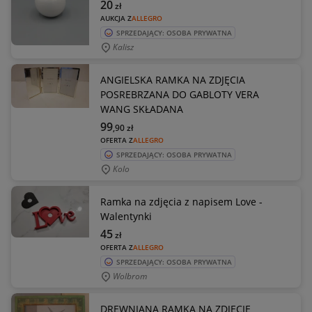
20
zł
AUKCJA Z
ALLEGRO
SPRZEDAJĄCY: OSOBA PRYWATNA
Kalisz
ANGIELSKA RAMKA NA ZDJĘCIA
POSREBRZANA DO GABLOTY VERA
WANG SKŁADANA
99
,90
zł
OFERTA Z
ALLEGRO
SPRZEDAJĄCY: OSOBA PRYWATNA
Kolo
Ramka na zdjęcia z napisem Love -
Walentynki
45
zł
OFERTA Z
ALLEGRO
SPRZEDAJĄCY: OSOBA PRYWATNA
Wolbrom
DREWNIANA RAMKA NA ZDJĘCIE