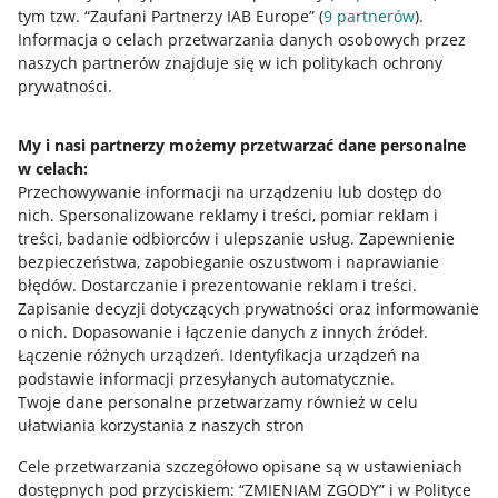
tym tzw. “Zaufani Partnerzy IAB Europe” (
9
partnerów
).
Przydatne informacje
Informacja o celach przetwarzania danych osobowych przez
naszych partnerów znajduje się w ich politykach ochrony
prywatności.
Jak to działa
Napisz do nas
My i nasi partnerzy możemy przetwarzać dane personalne
w celach:
Allegro Gadane dla sprzedających
Przechowywanie informacji na urządzeniu lub dostęp do
Allegro Gadane dla kupujących
nich
.
Spersonalizowane reklamy i treści, pomiar reklam i
treści, badanie odbiorców i ulepszanie usług
.
Zapewnienie
Mapa miejscowości
bezpieczeństwa, zapobieganie oszustwom i naprawianie
błędów
.
Dostarczanie i prezentowanie reklam i treści
.
Informacje prawne
Zapisanie decyzji dotyczących prywatności oraz informowanie
o nich
.
Dopasowanie i łączenie danych z innych źródeł
.
Regulamin
Łączenie różnych urządzeń
.
Identyfikacja urządzeń na
podstawie informacji przesyłanych automatycznie
.
Polityka plików "cookies"
Twoje dane personalne przetwarzamy również w celu
ułatwiania korzystania z naszych stron
Ustawienia plików "cookies"
Cele przetwarzania szczegółowo opisane są w ustawieniach
Udostępnianie lokalizacji
dostępnych pod przyciskiem: “ZMIENIAM ZGODY” i w Polityce