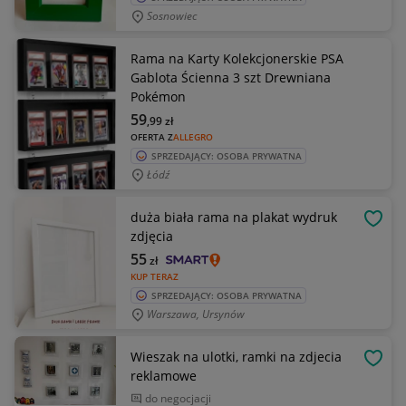
Sosnowiec
Rama na Karty Kolekcjonerskie PSA
Gablota Ścienna 3 szt Drewniana
Pokémon
59
,99
zł
OFERTA Z
ALLEGRO
SPRZEDAJĄCY: OSOBA PRYWATNA
Łódź
duża biała rama na plakat wydruk
OBSE
zdjęcia
55
zł
KUP TERAZ
SPRZEDAJĄCY: OSOBA PRYWATNA
Warszawa, Ursynów
Wieszak na ulotki, ramki na zdjecia
OBSE
reklamowe
do negocjacji