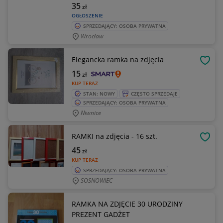
35
zł
OGŁOSZENIE
SPRZEDAJĄCY: OSOBA PRYWATNA
Wrocław
Elegancka ramka na zdjęcia
OBSE
15
zł
KUP TERAZ
STAN: NOWY
CZĘSTO SPRZEDAJE
SPRZEDAJĄCY: OSOBA PRYWATNA
Niwnice
RAMKI na zdjęcia - 16 szt.
OBSE
45
zł
KUP TERAZ
SPRZEDAJĄCY: OSOBA PRYWATNA
SOSNOWIEC
RAMKA NA ZDJĘCIE 30 URODZINY
PREZENT GADŻET