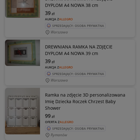
DYPLOM A4 NOWA 38 cm
39
zł
AUKCJA Z
ALLEGRO
SPRZEDAJĄCY: OSOBA PRYWATNA
Warszawa
DREWNIANA RAMKA NA ZDJĘCIE
DYPLOM A4 NOWA 39 cm
39
zł
AUKCJA Z
ALLEGRO
SPRZEDAJĄCY: OSOBA PRYWATNA
Warszawa
Ramka na zdjęcie 3D personalizowana
Imię Dziecka Roczek Chrzest Baby
Shower
99
zł
OFERTA Z
ALLEGRO
SPRZEDAJĄCY: OSOBA PRYWATNA
Rymanów