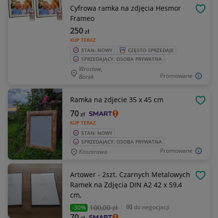
Cyfrowa ramka na zdjęcia Hesmor
OBSE
Frameo
250
zł
KUP TERAZ
STAN: NOWY
CZĘSTO SPRZEDAJE
SPRZEDAJĄCY: OSOBA PRYWATNA
Wrocław,
Promowane
Borek
Ramka na zdjecie 35 x 45 cm
OBSE
70
zł
KUP TERAZ
STAN: NOWY
SPRZEDAJĄCY: OSOBA PRYWATNA
Promowane
Koszarawa
Artower - 2szt. Czarnych Metalowych
OBSE
Ramek na Zdjęcia DIN A2 42 x 59,4
cm,
100
,00 zł
do negocjacji
-30%
70
zł