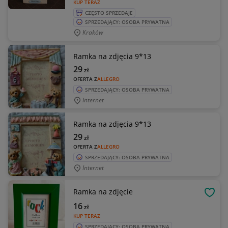
KUP TERAZ
CZĘSTO SPRZEDAJE
SPRZEDAJĄCY: OSOBA PRYWATNA
Kraków
Ramka na zdjęcia 9*13
29
zł
OFERTA Z
ALLEGRO
SPRZEDAJĄCY: OSOBA PRYWATNA
Internet
Ramka na zdjęcia 9*13
29
zł
OFERTA Z
ALLEGRO
SPRZEDAJĄCY: OSOBA PRYWATNA
Internet
Ramka na zdjęcie
OBSE
16
zł
KUP TERAZ
SPRZEDAJĄCY: OSOBA PRYWATNA