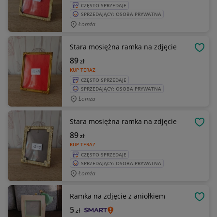
CZĘSTO SPRZEDAJE
SPRZEDAJĄCY: OSOBA PRYWATNA
Łomża
Stara mosiężna ramka na zdjęcie
OBSE
89
zł
KUP TERAZ
CZĘSTO SPRZEDAJE
SPRZEDAJĄCY: OSOBA PRYWATNA
Łomża
Stara mosiężna ramka na zdjęcie
OBSE
89
zł
KUP TERAZ
CZĘSTO SPRZEDAJE
SPRZEDAJĄCY: OSOBA PRYWATNA
Łomża
Ramka na zdjęcie z aniołkiem
OBSE
5
zł