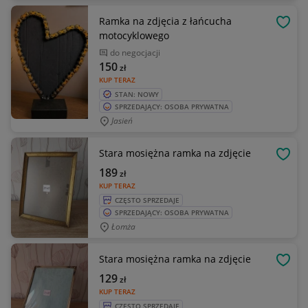
Ramka na zdjęcia z łańcucha
OBSE
motocyklowego
do negocjacji
150
zł
KUP TERAZ
STAN: NOWY
SPRZEDAJĄCY: OSOBA PRYWATNA
Jasień
Stara mosiężna ramka na zdjęcie
OBSE
189
zł
KUP TERAZ
CZĘSTO SPRZEDAJE
SPRZEDAJĄCY: OSOBA PRYWATNA
Łomża
Stara mosiężna ramka na zdjęcie
OBSE
129
zł
KUP TERAZ
CZĘSTO SPRZEDAJE