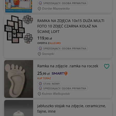
SPRZEDAJĄCY: OSOBA PRYWATNA
Ostrów Mazowiecka
RAMKA NA ZDJĘCIA 10x15 DUŻA MULTI
FOTO 10 ZDJĘĆ CZARNA KOLAŻ NA
ŚCIANĘ LOFT
119
,90
zł
OFERTA Z
ALLEGRO
SPRZEDAJĄCY: OSOBA PRYWATNA
Staniątki
Ramka na zdjęcie .ramka na roczek
OBSE
25
,99
zł
KUP TERAZ
STAN: NOWY
SPRZEDAJĄCY: OSOBA PRYWATNA
Koźmin Wielkopolski
jabłuszko stojak na zdjęcie, ceramiczne,
fajne, inne