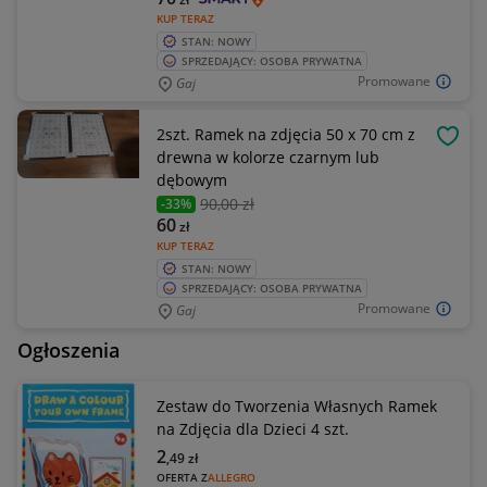
KUP TERAZ
STAN: NOWY
SPRZEDAJĄCY: OSOBA PRYWATNA
Promowane
Gaj
2szt. Ramek na zdjęcia 50 x 70 cm z
OBSE
drewna w kolorze czarnym lub
dębowym
90
,00 zł
-33%
60
zł
KUP TERAZ
STAN: NOWY
SPRZEDAJĄCY: OSOBA PRYWATNA
Promowane
Gaj
Ogłoszenia
Zestaw do Tworzenia Własnych Ramek
na Zdjęcia dla Dzieci 4 szt.
2
,49
zł
OFERTA Z
ALLEGRO