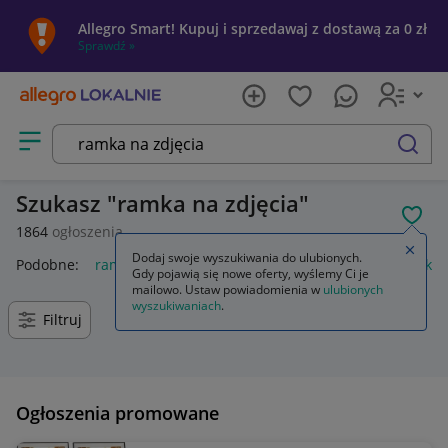
Allegro Smart! Kupuj i sprzedawaj z dostawą za 0 zł
Sprawdź »
Otwórz menu z kategoriami
szukaj
Szukasz
ramka na zdjęcia
POL
1864
ogłoszenia
Zamkn
Dodaj swoje wyszukiwania do ulubionych.
Podobne:
ramka na zdjęcia
ramka na zdjęcia 10x15
ramka n
Gdy pojawią się nowe oferty, wyślemy Ci je
mailowo. Ustaw powiadomienia w
ulubionych
wyszukiwaniach
.
Filtruj
Ogłoszenia promowane