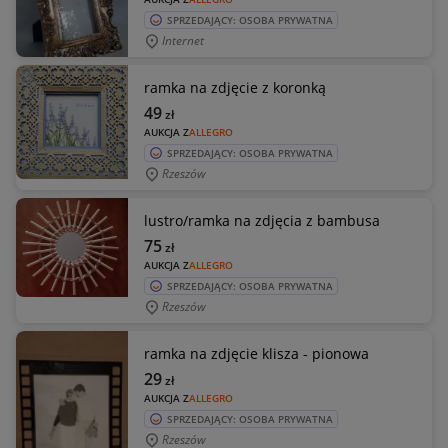
SPRZEDAJĄCY: OSOBA PRYWATNA
Internet
ramka na zdjęcie z koronką
49
zł
AUKCJA Z
ALLEGRO
SPRZEDAJĄCY: OSOBA PRYWATNA
Rzeszów
lustro/ramka na zdjęcia z bambusa
75
zł
AUKCJA Z
ALLEGRO
SPRZEDAJĄCY: OSOBA PRYWATNA
Rzeszów
ramka na zdjęcie klisza - pionowa
29
zł
AUKCJA Z
ALLEGRO
SPRZEDAJĄCY: OSOBA PRYWATNA
Rzeszów