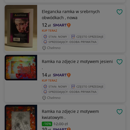
Elegancka ramka w srebrnych
OBSE
obwódkach , nowa
12
zł
KUP TERAZ
STAN: NOWY
CZĘSTO SPRZEDAJE
SPRZEDAJĄCY: OSOBA PRYWATNA
Chełmno
Ramka na zdjęcie z motywem jesieni
OBSE
.
14
zł
KUP TERAZ
STAN: NOWY
CZĘSTO SPRZEDAJE
SPRZEDAJĄCY: OSOBA PRYWATNA
Chełmno
Ramka na zdjęcie z motywem
OBSE
kwiatowym .
12
,00 zł
-16%
10
zł