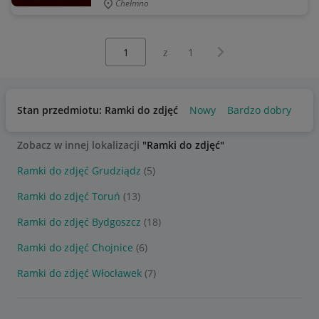
Chełmno
Wybierz stronę:
Następna strona
z
1
Stan przedmiotu: Ramki do zdjęć
Nowy
Bardzo dobry
Uż
Zobacz w innej lokalizacji
"Ramki do zdjęć"
Ramki do zdjęć Grudziądz
(5)
Ramki do zdjęć Toruń
(13)
Ramki do zdjęć Bydgoszcz
(18)
Ramki do zdjęć Chojnice
(6)
Ramki do zdjęć Włocławek
(7)