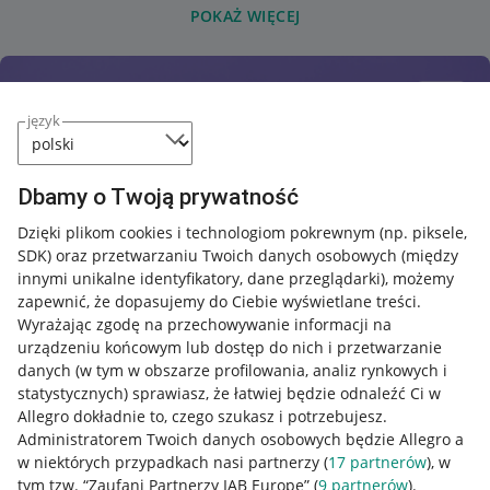
POKAŻ WIĘCEJ
język
Dbamy o Twoją prywatność
Dzięki plikom cookies i technologiom pokrewnym
(np. piksele,
SDK)
oraz przetwarzaniu Twoich danych osobowych
(między
innymi unikalne identyfikatory, dane przeglądarki)
, możemy
zapewnić, że dopasujemy do Ciebie wyświetlane treści.
Wyrażając zgodę na przechowywanie informacji na
urządzeniu końcowym lub dostęp do nich i przetwarzanie
danych (w tym w obszarze profilowania, analiz rynkowych i
statystycznych) sprawiasz, że łatwiej będzie odnaleźć Ci w
Allegro dokładnie to, czego szukasz i potrzebujesz.
Administratorem Twoich danych osobowych będzie Allegro a
w niektórych przypadkach nasi partnerzy (
17
partnerów
), w
tym tzw. “Zaufani Partnerzy IAB Europe” (
9
partnerów
).