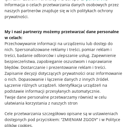
Przydatne informacje
Informacja o celach przetwarzania danych osobowych przez
naszych partnerów znajduje się w ich politykach ochrony
prywatności.
Jak to działa
Napisz do nas
My i nasi partnerzy możemy przetwarzać dane personalne
w celach:
Allegro Gadane dla sprzedających
Przechowywanie informacji na urządzeniu lub dostęp do
Allegro Gadane dla kupujących
nich
.
Spersonalizowane reklamy i treści, pomiar reklam i
treści, badanie odbiorców i ulepszanie usług
.
Zapewnienie
Mapa miejscowości
bezpieczeństwa, zapobieganie oszustwom i naprawianie
błędów
.
Dostarczanie i prezentowanie reklam i treści
.
Informacje prawne
Zapisanie decyzji dotyczących prywatności oraz informowanie
o nich
.
Dopasowanie i łączenie danych z innych źródeł
.
Regulamin
Łączenie różnych urządzeń
.
Identyfikacja urządzeń na
podstawie informacji przesyłanych automatycznie
.
Polityka plików "cookies"
Twoje dane personalne przetwarzamy również w celu
ułatwiania korzystania z naszych stron
Ustawienia plików "cookies"
Cele przetwarzania szczegółowo opisane są w ustawieniach
Udostępnianie lokalizacji
dostępnych pod przyciskiem: “ZMIENIAM ZGODY” i w Polityce
Informacje dla Aktu o Usługach Cyfrowych
plików cookies.