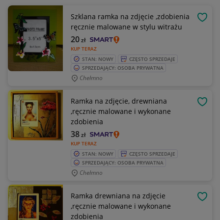
Szklana ramka na zdjęcie ,zdobienia
OBSE
ręcznie malowane w stylu witrażu
20
zł
KUP TERAZ
STAN: NOWY
CZĘSTO SPRZEDAJE
SPRZEDAJĄCY: OSOBA PRYWATNA
Chełmno
Ramka na zdjęcie, drewniana
OBSE
,ręcznie malowane i wykonane
zdobienia
38
zł
KUP TERAZ
STAN: NOWY
CZĘSTO SPRZEDAJE
SPRZEDAJĄCY: OSOBA PRYWATNA
Chełmno
Ramka drewniana na zdjęcie
OBSE
,ręcznie malowane i wykonane
zdobienia