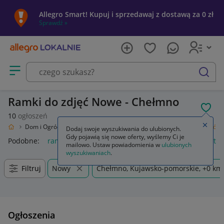
Allegro Smart! Kupuj i sprzedawaj z dostawą za 0 zł
Sprawdź »
Otwórz menu z kategoriami
szukaj
Ramki do zdjęć Nowe - Chełmno
POL
10
ogłoszeń
Zamkn
kalnie
Dom i Ogród
Wyposażenie
Dekoracje ścienne
Ramki do zdjęć
Dodaj swoje wyszukiwania do ulubionych.
Gdy pojawią się nowe oferty, wyślemy Ci je
Podobne:
ramki do zdjęć
ramka na zdjęcia
ramki magnetycz
mailowo. Ustaw powiadomienia w
ulubionych
wyszukiwaniach
.
Filtruj
Nowy
Chełmno, Kujawsko-pomorskie, +0 km
Ogłoszenia