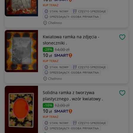
KUP TERAZ
STAN: NOWY
CZĘSTO SPRZEDAJE
SPRZEDAJĄCY: OSOBA PRYWATNA
Chełmno
Kwiatowa ramka na zdjęcia -
OBSE
słoneczniki .
14
,00 zł
-28%
10
zł
KUP TERAZ
STAN: NOWY
CZĘSTO SPRZEDAJE
SPRZEDAJĄCY: OSOBA PRYWATNA
Chełmno
Solidna ramka z tworzywa
OBSE
plastycznego , wzór kwiatowy .
12
,00 zł
-16%
10
zł
KUP TERAZ
STAN: NOWY
CZĘSTO SPRZEDAJE
SPRZEDAJĄCY: OSOBA PRYWATNA