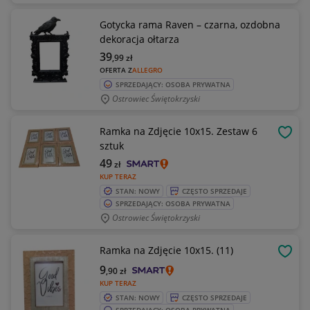
Gotycka rama Raven – czarna, ozdobna
dekoracja ołtarza
39
,99
zł
OFERTA Z
ALLEGRO
SPRZEDAJĄCY: OSOBA PRYWATNA
Ostrowiec Świętokrzyski
Ramka na Zdjęcie 10x15. Zestaw 6
OBSE
sztuk
49
zł
KUP TERAZ
STAN: NOWY
CZĘSTO SPRZEDAJE
SPRZEDAJĄCY: OSOBA PRYWATNA
Ostrowiec Świętokrzyski
Ramka na Zdjęcie 10x15. (11)
OBSE
9
,90
zł
KUP TERAZ
STAN: NOWY
CZĘSTO SPRZEDAJE