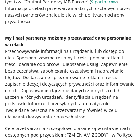
tym tzw. “Zaufani Partnerzy IAB Europe” (
9
partnerów
).
Przydatne informacje
Informacja o celach przetwarzania danych osobowych przez
naszych partnerów znajduje się w ich politykach ochrony
prywatności.
Jak to działa
Napisz do nas
My i nasi partnerzy możemy przetwarzać dane personalne
w celach:
Allegro Gadane dla sprzedających
Przechowywanie informacji na urządzeniu lub dostęp do
Allegro Gadane dla kupujących
nich
.
Spersonalizowane reklamy i treści, pomiar reklam i
treści, badanie odbiorców i ulepszanie usług
.
Zapewnienie
Mapa miejscowości
bezpieczeństwa, zapobieganie oszustwom i naprawianie
błędów
.
Dostarczanie i prezentowanie reklam i treści
.
Informacje prawne
Zapisanie decyzji dotyczących prywatności oraz informowanie
o nich
.
Dopasowanie i łączenie danych z innych źródeł
.
Regulamin
Łączenie różnych urządzeń
.
Identyfikacja urządzeń na
podstawie informacji przesyłanych automatycznie
.
Polityka plików "cookies"
Twoje dane personalne przetwarzamy również w celu
ułatwiania korzystania z naszych stron
Ustawienia plików "cookies"
Cele przetwarzania szczegółowo opisane są w ustawieniach
Udostępnianie lokalizacji
dostępnych pod przyciskiem: “ZMIENIAM ZGODY” i w Polityce