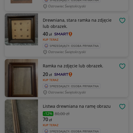
SPRZEDAJĄCY: OSOBA PRYWATNA
Ostrowiec Świętokrzyski
Drewniana, stara ramka na zdjęcie
OBSE
lub obrazek.
40
zł
KUP TERAZ
SPRZEDAJĄCY: OSOBA PRYWATNA
Ostrowiec Świętokrzyski
Ramka na zdjęcie lub obrazek.
OBSE
20
zł
KUP TERAZ
SPRZEDAJĄCY: OSOBA PRYWATNA
Ostrowiec Świętokrzyski
Listwa drewniana na ramę obrazu
OBSE
80
,00 zł
-12%
70
zł
KUP TERAZ
SPRZEDAJĄCY: OSOBA PRYWATNA