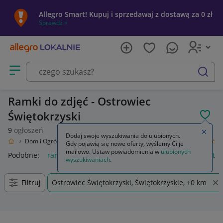
Allegro Smart! Kupuj i sprzedawaj z dostawą za 0 zł
Sprawdź »
Otwórz menu z kategoriami
szukaj
Ramki do zdjęć - Ostrowiec
Świętokrzyski
POL
9
ogłoszeń
Zamkn
Dodaj swoje wyszukiwania do ulubionych.
kalnie
Dom i Ogród
Wyposażenie
Dekoracje ścienne
Ramki do zdjęć
Gdy pojawią się nowe oferty, wyślemy Ci je
mailowo. Ustaw powiadomienia w
ulubionych
Podobne:
ramki do zdjęć
ramka na zdjęcia
ramki magnetycz
wyszukiwaniach
.
Filtruj
Ostrowiec Świętokrzyski, Świętokrzyskie, +0 km