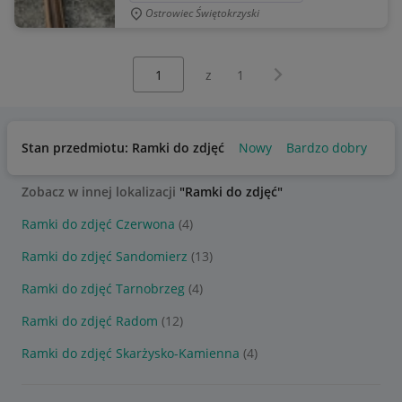
Ostrowiec Świętokrzyski
Wybierz stronę:
Następna strona
z
1
Stan przedmiotu: Ramki do zdjęć
Nowy
Bardzo dobry
Uż
Zobacz w innej lokalizacji
"Ramki do zdjęć"
Ramki do zdjęć Czerwona
(4)
Ramki do zdjęć Sandomierz
(13)
Ramki do zdjęć Tarnobrzeg
(4)
Ramki do zdjęć Radom
(12)
Ramki do zdjęć Skarżysko-Kamienna
(4)