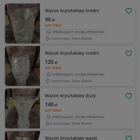
Wazon kryształowy średni
OBSE
90
zł
KUP TERAZ
SPRZEDAJĄCY: OSOBA PRYWATNA
Latchorzew, Stare Babice
Wazon kryształowy średni
OBSE
120
zł
KUP TERAZ
SPRZEDAJĄCY: OSOBA PRYWATNA
Latchorzew, Stare Babice
Wazon kryształowy duży
OBSE
140
zł
KUP TERAZ
SPRZEDAJĄCY: OSOBA PRYWATNA
Latchorzew, Stare Babice
Wazon kryształowy wąski