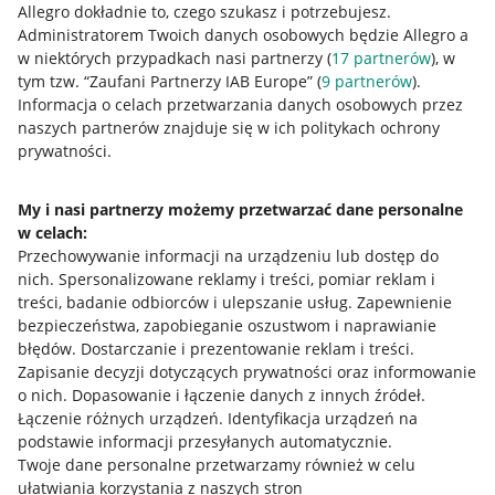
Allegro dokładnie to, czego szukasz i potrzebujesz.
Administratorem Twoich danych osobowych będzie Allegro a
w niektórych przypadkach nasi partnerzy (
17
partnerów
), w
tym tzw. “Zaufani Partnerzy IAB Europe” (
9
partnerów
).
Przydatne informacje
Informacja o celach przetwarzania danych osobowych przez
naszych partnerów znajduje się w ich politykach ochrony
prywatności.
Jak to działa
Napisz do nas
My i nasi partnerzy możemy przetwarzać dane personalne
w celach:
Allegro Gadane dla sprzedających
Przechowywanie informacji na urządzeniu lub dostęp do
Allegro Gadane dla kupujących
nich
.
Spersonalizowane reklamy i treści, pomiar reklam i
treści, badanie odbiorców i ulepszanie usług
.
Zapewnienie
Mapa miejscowości
bezpieczeństwa, zapobieganie oszustwom i naprawianie
błędów
.
Dostarczanie i prezentowanie reklam i treści
.
Informacje prawne
Zapisanie decyzji dotyczących prywatności oraz informowanie
o nich
.
Dopasowanie i łączenie danych z innych źródeł
.
Regulamin
Łączenie różnych urządzeń
.
Identyfikacja urządzeń na
podstawie informacji przesyłanych automatycznie
.
Polityka plików "cookies"
Twoje dane personalne przetwarzamy również w celu
ułatwiania korzystania z naszych stron
Ustawienia plików "cookies"