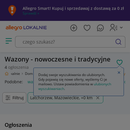
Allegro Smart! Kupuj i sprzedawaj z dostawą za 0 zł
Sprawdź »
Otwórz menu z kategoriami
szukaj
Wazony - nowoczesne i tradycyjne
POL
4
ogłoszenia
Zamkn
egro Lokalnie
Dom i Ogród
Wyposażenie
Dekoracje i ozdoby
Wazony
Dodaj swoje wyszukiwania do ulubionych.
Gdy pojawią się nowe oferty, wyślemy Ci je
Podobne:
wazony
wazony beżowe
wazony szklane
wazony
mailowo. Ustaw powiadomienia w
ulubionych
wyszukiwaniach
.
Filtruj
Latchorzew, Mazowieckie, +0 km
Ogłoszenia