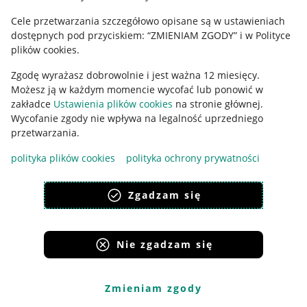
Cele przetwarzania szczegółowo opisane są w ustawieniach
Udostępnianie lokalizacji
dostępnych pod przyciskiem: “ZMIENIAM ZGODY” i w Polityce
Informacje dla Aktu o Usługach Cyfrowych
plików cookies.
Zgodę wyrażasz dobrowolnie i jest ważna 12 miesięcy.
Pobierz aplikację
Możesz ją w każdym momencie wycofać lub ponowić w
zakładce
Ustawienia plików cookies
na stronie głównej.
Wycofanie zgody nie wpływa na legalność uprzedniego
przetwarzania.
polityka plików cookies
polityka ochrony prywatności
Zgadzam się
Nie zgadzam się
Korzystanie z serwisu oznacza akceptację
regulaminu
.
Zmieniam zgody