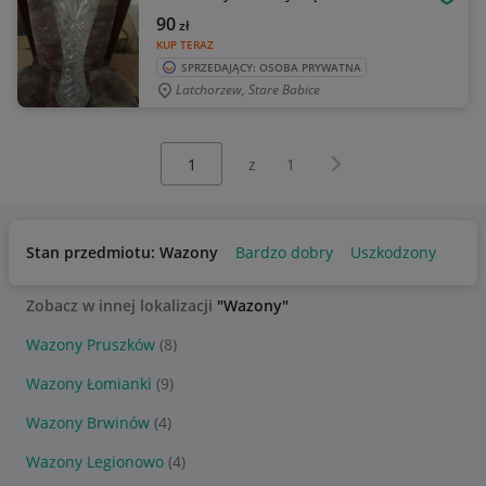
OBSE
90
zł
KUP TERAZ
SPRZEDAJĄCY: OSOBA PRYWATNA
Latchorzew, Stare Babice
Wybierz stronę:
Następna strona
z
1
Stan przedmiotu: Wazony
Bardzo dobry
Uszkodzony
Zobacz w innej lokalizacji
"Wazony"
Wazony Pruszków
(8)
Wazony Łomianki
(9)
Wazony Brwinów
(4)
Wazony Legionowo
(4)