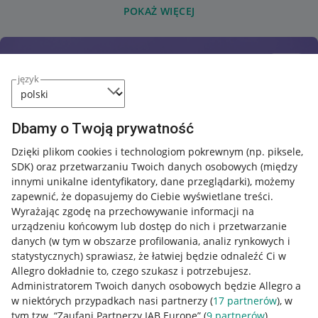
POKAŻ WIĘCEJ
język
Dbamy o Twoją prywatność
Dzięki plikom cookies i technologiom pokrewnym
(np. piksele,
SDK)
oraz przetwarzaniu Twoich danych osobowych
(między
innymi unikalne identyfikatory, dane przeglądarki)
, możemy
zapewnić, że dopasujemy do Ciebie wyświetlane treści.
Wyrażając zgodę na przechowywanie informacji na
urządzeniu końcowym lub dostęp do nich i przetwarzanie
danych (w tym w obszarze profilowania, analiz rynkowych i
statystycznych) sprawiasz, że łatwiej będzie odnaleźć Ci w
Allegro dokładnie to, czego szukasz i potrzebujesz.
Administratorem Twoich danych osobowych będzie Allegro a
w niektórych przypadkach nasi partnerzy (
17
partnerów
), w
tym tzw. “Zaufani Partnerzy IAB Europe” (
9
partnerów
).