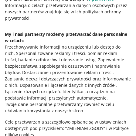
Przydatne informacje
Informacja o celach przetwarzania danych osobowych przez
naszych partnerów znajduje się w ich politykach ochrony
prywatności.
Jak to działa
Napisz do nas
My i nasi partnerzy możemy przetwarzać dane personalne
w celach:
Allegro Gadane dla sprzedających
Przechowywanie informacji na urządzeniu lub dostęp do
Allegro Gadane dla kupujących
nich
.
Spersonalizowane reklamy i treści, pomiar reklam i
treści, badanie odbiorców i ulepszanie usług
.
Zapewnienie
Mapa miejscowości
bezpieczeństwa, zapobieganie oszustwom i naprawianie
błędów
.
Dostarczanie i prezentowanie reklam i treści
.
Informacje prawne
Zapisanie decyzji dotyczących prywatności oraz informowanie
o nich
.
Dopasowanie i łączenie danych z innych źródeł
.
Regulamin
Łączenie różnych urządzeń
.
Identyfikacja urządzeń na
podstawie informacji przesyłanych automatycznie
.
Polityka plików "cookies"
Twoje dane personalne przetwarzamy również w celu
ułatwiania korzystania z naszych stron
Ustawienia plików "cookies"
Cele przetwarzania szczegółowo opisane są w ustawieniach
Udostępnianie lokalizacji
dostępnych pod przyciskiem: “ZMIENIAM ZGODY” i w Polityce
Informacje dla Aktu o Usługach Cyfrowych
plików cookies.