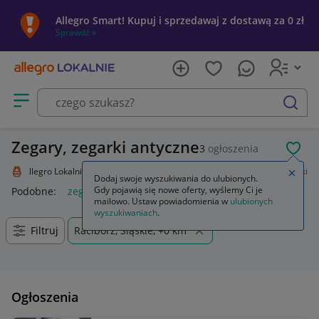
Allegro Smart! Kupuj i sprzedawaj z dostawą za 0 zł
Sprawdź »
Otwórz menu z kategoriami
szukaj
Zegary, zegarki antyczne
3
ogłoszenia
POL
Allegro Lokalnie
Kolekcje i sztuka
Design i Antyki
Zegary, zegarki
Zamkn
Dodaj swoje wyszukiwania do ulubionych.
Gdy pojawią się nowe oferty, wyślemy Ci je
Podobne:
zegary i zegarki
mailowo. Ustaw powiadomienia w
ulubionych
wyszukiwaniach
.
Filtruj
Racibórz, Śląskie, +0 km
Ogłoszenia