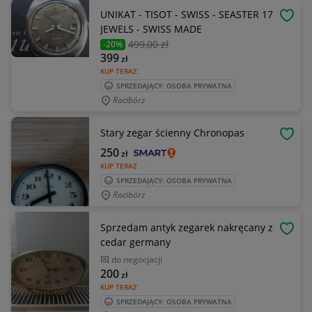
UNIKAT - TISOT - SWISS - SEASTER 17
OBSE
JEWELS - SWISS MADE
499
,00 zł
-20%
399
zł
KUP TERAZ
SPRZEDAJĄCY: OSOBA PRYWATNA
Racibórz
Stary zegar ścienny Chronopas
OBSE
250
zł
KUP TERAZ
SPRZEDAJĄCY: OSOBA PRYWATNA
Racibórz
Sprzedam antyk zegarek nakręcany z
OBSE
cedar germany
do negocjacji
200
zł
KUP TERAZ
SPRZEDAJĄCY: OSOBA PRYWATNA