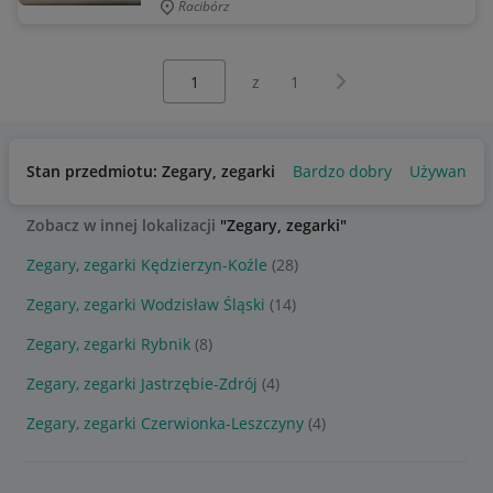
Racibórz
Wybierz stronę:
Następna strona
z
1
Stan przedmiotu: Zegary, zegarki
Bardzo dobry
Używany
Zobacz w innej lokalizacji
"Zegary, zegarki"
Zegary, zegarki Kędzierzyn-Koźle
(28)
Zegary, zegarki Wodzisław Śląski
(14)
Zegary, zegarki Rybnik
(8)
Zegary, zegarki Jastrzębie-Zdrój
(4)
Zegary, zegarki Czerwionka-Leszczyny
(4)