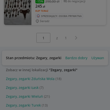
290
,00 zł
do negocjacji
-15%
245
zł
KUP TERAZ
SPRZEDAJĄCY: OSOBA PRYWATNA
Sieradz
Wybierz stronę:
Następna strona
z
1
Stan przedmiotu: Zegary, zegarki
Bardzo dobry
Używany
Zobacz w innej lokalizacji
"Zegary, zegarki"
Zegary, zegarki Zduńska Wola
(18)
Zegary, zegarki Łask
(7)
Zegary, zegarki Wieluń
(21)
Zegary, zegarki Turek
(13)