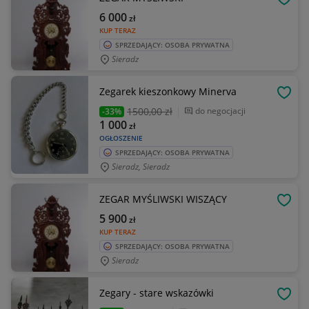
OBSE
6 000
zł
KUP TERAZ
SPRZEDAJĄCY: OSOBA PRYWATNA
Sieradz
Zegarek kieszonkowy Minerva
OBSE
1500
,00 zł
do negocjacji
-33%
1 000
zł
OGŁOSZENIE
SPRZEDAJĄCY: OSOBA PRYWATNA
Sieradz, Sieradz
ZEGAR MYŚLIWSKI WISZĄCY
OBSE
5 900
zł
KUP TERAZ
SPRZEDAJĄCY: OSOBA PRYWATNA
Sieradz
Zegary - stare wskazówki
OBSE