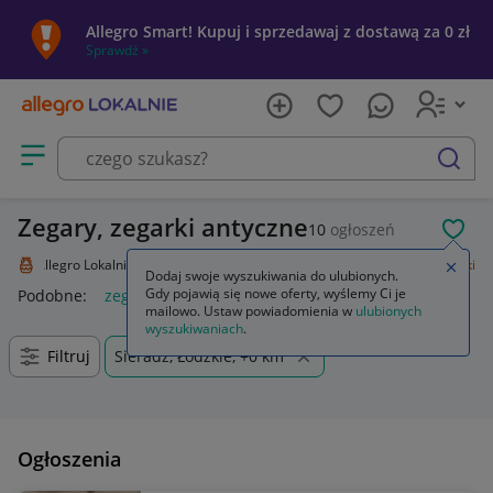
Allegro Smart! Kupuj i sprzedawaj z dostawą za 0 zł
Sprawdź »
Otwórz menu z kategoriami
szukaj
Zegary, zegarki antyczne
10
ogłoszeń
POL
Allegro Lokalnie
Kolekcje i sztuka
Design i Antyki
Zegary, zegarki
Zamkn
Dodaj swoje wyszukiwania do ulubionych.
Gdy pojawią się nowe oferty, wyślemy Ci je
Podobne:
zegary i zegarki
zegar
mailowo. Ustaw powiadomienia w
ulubionych
wyszukiwaniach
.
Filtruj
Sieradz, Łódzkie, +0 km
Ogłoszenia