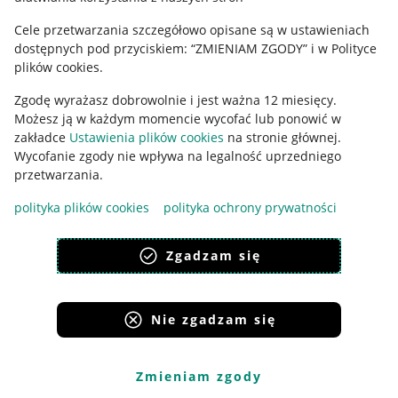
Cele przetwarzania szczegółowo opisane są w ustawieniach
Udostępnianie lokalizacji
dostępnych pod przyciskiem: “ZMIENIAM ZGODY” i w Polityce
Informacje dla Aktu o Usługach Cyfrowych
plików cookies.
Zgodę wyrażasz dobrowolnie i jest ważna 12 miesięcy.
Pobierz aplikację
Możesz ją w każdym momencie wycofać lub ponowić w
zakładce
Ustawienia plików cookies
na stronie głównej.
Wycofanie zgody nie wpływa na legalność uprzedniego
przetwarzania.
polityka plików cookies
polityka ochrony prywatności
Zgadzam się
Nie zgadzam się
Korzystanie z serwisu oznacza akceptację
regulaminu
.
Zmieniam zgody