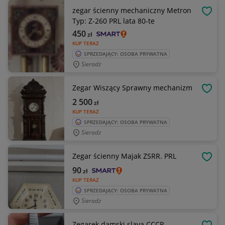
zegar ścienny mechaniczny Metron
OBSE
Typ: Z-260 PRL lata 80-te
450
zł
KUP TERAZ
SPRZEDAJĄCY: OSOBA PRYWATNA
Sieradz
Zegar Wiszący Sprawny mechanizm
OBSE
2 500
zł
KUP TERAZ
SPRZEDAJĄCY: OSOBA PRYWATNA
Sieradz
Zegar ścienny Majak ZSRR. PRL
OBSE
90
zł
KUP TERAZ
SPRZEDAJĄCY: OSOBA PRYWATNA
Sieradz
Zegarek damski slava CCCP