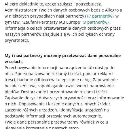
Allegro dokładnie to, czego szukasz i potrzebujesz.
Administratorem Twoich danych osobowych będzie Allegro a
w niektórych przypadkach nasi partnerzy (
17
partnerów
), w
tym tzw. “Zaufani Partnerzy IAB Europe” (
9
partnerów
).
Przydatne informacje
Informacja o celach przetwarzania danych osobowych przez
naszych partnerów znajduje się w ich politykach ochrony
prywatności.
Jak to działa
Napisz do nas
My i nasi partnerzy możemy przetwarzać dane personalne
w celach:
Allegro Gadane dla sprzedających
Przechowywanie informacji na urządzeniu lub dostęp do
Allegro Gadane dla kupujących
nich
.
Spersonalizowane reklamy i treści, pomiar reklam i
treści, badanie odbiorców i ulepszanie usług
.
Zapewnienie
Mapa miejscowości
bezpieczeństwa, zapobieganie oszustwom i naprawianie
błędów
.
Dostarczanie i prezentowanie reklam i treści
.
Informacje prawne
Zapisanie decyzji dotyczących prywatności oraz informowanie
o nich
.
Dopasowanie i łączenie danych z innych źródeł
.
Regulamin
Łączenie różnych urządzeń
.
Identyfikacja urządzeń na
podstawie informacji przesyłanych automatycznie
.
Polityka plików "cookies"
Twoje dane personalne przetwarzamy również w celu
ułatwiania korzystania z naszych stron
Ustawienia plików "cookies"