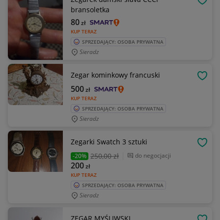
OBSE
bransoletka
80
zł
KUP TERAZ
SPRZEDAJĄCY: OSOBA PRYWATNA
Sieradz
Zegar kominkowy francuski
OBSE
500
zł
KUP TERAZ
SPRZEDAJĄCY: OSOBA PRYWATNA
Sieradz
Zegarki Swatch 3 sztuki
OBSE
250
,00 zł
do negocjacji
-20%
200
zł
KUP TERAZ
SPRZEDAJĄCY: OSOBA PRYWATNA
Sieradz
ZEGAR MYŚLIWSKI