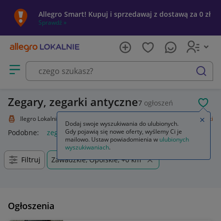
Allegro Smart! Kupuj i sprzedawaj z dostawą za 0 zł
Sprawdź »
Otwórz menu z kategoriami
szukaj
Zegary, zegarki antyczne
7
ogłoszeń
POL
Allegro Lokalnie
Kolekcje i sztuka
Design i Antyki
Zegary, zegarki
Zamkn
Dodaj swoje wyszukiwania do ulubionych.
Gdy pojawią się nowe oferty, wyślemy Ci je
Podobne:
zegary i zegarki
zegar
mailowo. Ustaw powiadomienia w
ulubionych
wyszukiwaniach
.
Filtruj
Zawadzkie, Opolskie, +0 km
Ogłoszenia