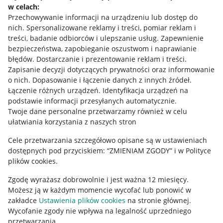
w celach:
Allegro Gadane dla sprzedających
Przechowywanie informacji na urządzeniu lub dostęp do
Allegro Gadane dla kupujących
nich
.
Spersonalizowane reklamy i treści, pomiar reklam i
treści, badanie odbiorców i ulepszanie usług
.
Zapewnienie
Mapa miejscowości
bezpieczeństwa, zapobieganie oszustwom i naprawianie
błędów
.
Dostarczanie i prezentowanie reklam i treści
.
Informacje prawne
Zapisanie decyzji dotyczących prywatności oraz informowanie
o nich
.
Dopasowanie i łączenie danych z innych źródeł
.
Regulamin
Łączenie różnych urządzeń
.
Identyfikacja urządzeń na
podstawie informacji przesyłanych automatycznie
.
Polityka plików "cookies"
Twoje dane personalne przetwarzamy również w celu
ułatwiania korzystania z naszych stron
Ustawienia plików "cookies"
Cele przetwarzania szczegółowo opisane są w ustawieniach
Udostępnianie lokalizacji
dostępnych pod przyciskiem: “ZMIENIAM ZGODY” i w Polityce
Informacje dla Aktu o Usługach Cyfrowych
plików cookies.
Zgodę wyrażasz dobrowolnie i jest ważna 12 miesięcy.
Pobierz aplikację
Możesz ją w każdym momencie wycofać lub ponowić w
zakładce
Ustawienia plików cookies
na stronie głównej.
Wycofanie zgody nie wpływa na legalność uprzedniego
przetwarzania.