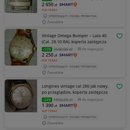
2 650
zł
KUP TERAZ
SPRZEDAJĄCY: OSOBA PRYWATNA
Zawadzkie
Vintage Omega Bumper – Lata 40.
OBSE
(Cal. 28.10 RA), koperta zastępcza
2600
,00 zł
do negocjacji
-13%
2 250
zł
KUP TERAZ
SPRZEDAJĄCY: OSOBA PRYWATNA
Zawadzkie
Longines vintage cal 280 jak nowy,
OBSE
po przeglądzie, koperta zastępcza
1850
,00 zł
do negocjacji
-24%
1 390
zł
KUP TERAZ
SPRZEDAJĄCY: OSOBA PRYWATNA
Zawadzkie