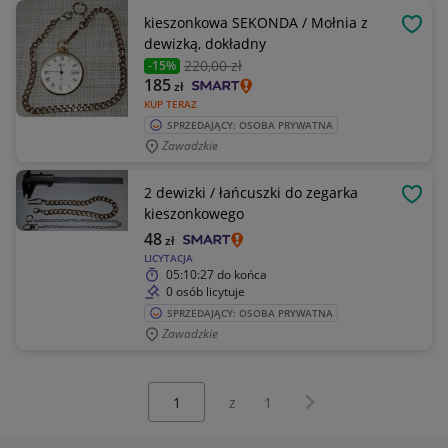
kieszonkowa SEKONDA / Mołnia z
OBSE
dewizką, dokładny
220
,00 zł
-15%
185
zł
KUP TERAZ
SPRZEDAJĄCY: OSOBA PRYWATNA
Zawadzkie
2 dewizki / łańcuszki do zegarka
OBSE
kieszonkowego
48
zł
LICYTACJA
05:10:27
do końca
0 osób licytuje
SPRZEDAJĄCY: OSOBA PRYWATNA
Zawadzkie
Wybierz stronę:
Następna strona
z
1