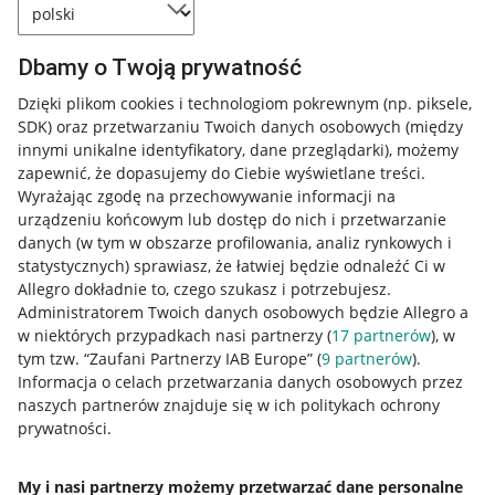
Dbamy o Twoją prywatność
Dzięki plikom cookies i technologiom pokrewnym
(np. piksele,
SDK)
oraz przetwarzaniu Twoich danych osobowych
(między
innymi unikalne identyfikatory, dane przeglądarki)
, możemy
zapewnić, że dopasujemy do Ciebie wyświetlane treści.
Wyrażając zgodę na przechowywanie informacji na
urządzeniu końcowym lub dostęp do nich i przetwarzanie
danych (w tym w obszarze profilowania, analiz rynkowych i
statystycznych) sprawiasz, że łatwiej będzie odnaleźć Ci w
Allegro dokładnie to, czego szukasz i potrzebujesz.
Administratorem Twoich danych osobowych będzie Allegro a
w niektórych przypadkach nasi partnerzy (
17
partnerów
), w
tym tzw. “Zaufani Partnerzy IAB Europe” (
9
partnerów
).
Przydatne informacje
Informacja o celach przetwarzania danych osobowych przez
naszych partnerów znajduje się w ich politykach ochrony
prywatności.
Jak to działa
Napisz do nas
My i nasi partnerzy możemy przetwarzać dane personalne