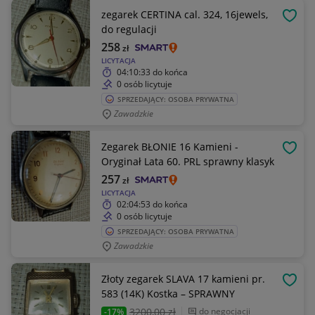
zegarek CERTINA cal. 324, 16jewels,
OBSE
do regulacji
258
zł
LICYTACJA
04:10:33
do końca
0 osób licytuje
SPRZEDAJĄCY: OSOBA PRYWATNA
Zawadzkie
Zegarek BŁONIE 16 Kamieni -
OBSE
Oryginał Lata 60. PRL sprawny klasyk
257
zł
LICYTACJA
02:04:53
do końca
0 osób licytuje
SPRZEDAJĄCY: OSOBA PRYWATNA
Zawadzkie
Złoty zegarek SLAVA 17 kamieni pr.
OBSE
583 (14K) Kostka – SPRAWNY
3200
,00 zł
do negocjacji
-17%