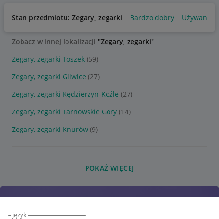
Stan przedmiotu: Zegary, zegarki
Bardzo dobry
Używany
Zobacz w innej lokalizacji
"Zegary, zegarki"
Zegary, zegarki Toszek
(59)
Zegary, zegarki Gliwice
(27)
Zegary, zegarki Kędzierzyn-Koźle
(27)
Zegary, zegarki Tarnowskie Góry
(14)
Zegary, zegarki Knurów
(9)
POKAŻ WIĘCEJ
język