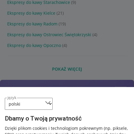
Ekspresy do kawy Starachowice
(9)
Ekspresy do kawy Kielce
(21)
Ekspresy do kawy Radom
(19)
Ekspresy do kawy Ostrowiec Świętokrzyski
(4)
Ekspresy do kawy Opoczno
(4)
POKAŻ WIĘCEJ
język
Dbamy o Twoją prywatność
Dzięki plikom cookies i technologiom pokrewnym
(np. piksele,