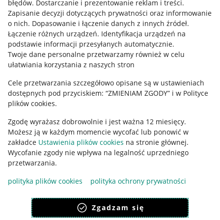
błędów
.
Dostarczanie i prezentowanie reklam i treści
.
Informacje prawne
Zapisanie decyzji dotyczących prywatności oraz informowanie
o nich
.
Dopasowanie i łączenie danych z innych źródeł
.
Regulamin
Łączenie różnych urządzeń
.
Identyfikacja urządzeń na
podstawie informacji przesyłanych automatycznie
.
Polityka plików "cookies"
Twoje dane personalne przetwarzamy również w celu
ułatwiania korzystania z naszych stron
Ustawienia plików "cookies"
Cele przetwarzania szczegółowo opisane są w ustawieniach
Udostępnianie lokalizacji
dostępnych pod przyciskiem: “ZMIENIAM ZGODY” i w Polityce
Informacje dla Aktu o Usługach Cyfrowych
plików cookies.
Zgodę wyrażasz dobrowolnie i jest ważna 12 miesięcy.
Pobierz aplikację
Możesz ją w każdym momencie wycofać lub ponowić w
zakładce
Ustawienia plików cookies
na stronie głównej.
Wycofanie zgody nie wpływa na legalność uprzedniego
przetwarzania.
polityka plików cookies
polityka ochrony prywatności
Zgadzam się