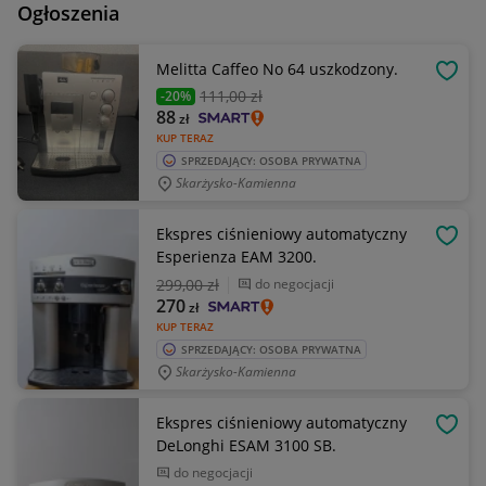
Ogłoszenia
Melitta Caffeo No 64 uszkodzony.
OBSE
111
,00 zł
-20%
88
zł
KUP TERAZ
SPRZEDAJĄCY: OSOBA PRYWATNA
Skarżysko-Kamienna
Ekspres ciśnieniowy automatyczny
OBSE
Esperienza EAM 3200.
299
,00 zł
do negocjacji
270
zł
KUP TERAZ
SPRZEDAJĄCY: OSOBA PRYWATNA
Skarżysko-Kamienna
Ekspres ciśnieniowy automatyczny
OBSE
DeLonghi ESAM 3100 SB.
do negocjacji