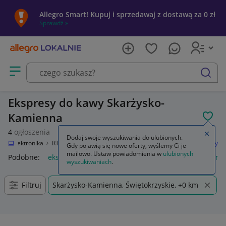
Allegro Smart! Kupuj i sprzedawaj z dostawą za 0 zł
Sprawdź »
Otwórz menu z kategoriami
szukaj
Ekspresy do kawy Skarżysko-
Kamienna
POL
4
ogłoszenia
Zamkn
Dodaj swoje wyszukiwania do ulubionych.
ie
Elektronika
RTV i AGD
AGD drobne
Do kuchni
Ekspresy do kawy
Gdy pojawią się nowe oferty, wyślemy Ci je
mailowo. Ustaw powiadomienia w
ulubionych
Podobne:
ekspres do kawy
ekspres do kawy z młynkiem
ma
wyszukiwaniach
.
Filtruj
Skarżysko-Kamienna, Świętokrzyskie, +0 km