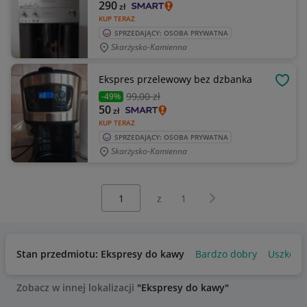
290
zł
KUP TERAZ
SPRZEDAJĄCY: OSOBA PRYWATNA
Skarżysko-Kamienna
Ekspres przelewowy bez dzbanka
OBSE
99
,00 zł
-49%
50
zł
KUP TERAZ
SPRZEDAJĄCY: OSOBA PRYWATNA
Skarżysko-Kamienna
Wybierz stronę:
Następna strona
z
1
Stan przedmiotu: Ekspresy do kawy
Bardzo dobry
Uszkodz
Zobacz w innej lokalizacji
"Ekspresy do kawy"