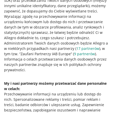
SDK)
oraz przetwarzaniu Twoich danych osobowych
(między
innymi unikalne identyfikatory, dane przeglądarki)
, możemy
zapewnić, że dopasujemy do Ciebie wyświetlane treści.
Wyrażając zgodę na przechowywanie informacji na
urządzeniu końcowym lub dostęp do nich i przetwarzanie
danych (w tym w obszarze profilowania, analiz rynkowych i
statystycznych) sprawiasz, że łatwiej będzie odnaleźć Ci w
Allegro dokładnie to, czego szukasz i potrzebujesz.
Administratorem Twoich danych osobowych będzie Allegro a
w niektórych przypadkach nasi partnerzy (
17
partnerów
), w
tym tzw. “Zaufani Partnerzy IAB Europe” (
9
partnerów
).
Przydatne informacje
Informacja o celach przetwarzania danych osobowych przez
naszych partnerów znajduje się w ich politykach ochrony
prywatności.
Jak to działa
Napisz do nas
My i nasi partnerzy możemy przetwarzać dane personalne
w celach:
Allegro Gadane dla sprzedających
Przechowywanie informacji na urządzeniu lub dostęp do
Allegro Gadane dla kupujących
nich
.
Spersonalizowane reklamy i treści, pomiar reklam i
treści, badanie odbiorców i ulepszanie usług
.
Zapewnienie
Mapa miejscowości
bezpieczeństwa, zapobieganie oszustwom i naprawianie