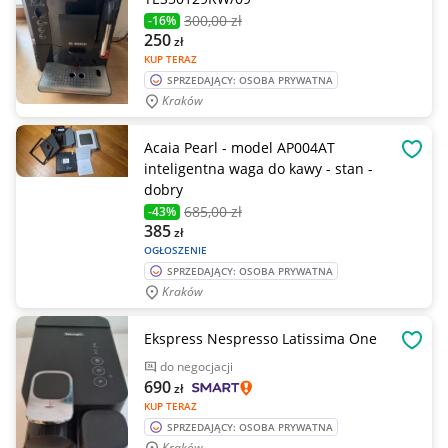
300
,00 zł
-16%
250
zł
KUP TERAZ
SPRZEDAJĄCY: OSOBA PRYWATNA
Kraków
Acaia Pearl - model AP004AT
OBSE
inteligentna waga do kawy - stan -
dobry
685
,00 zł
-43%
385
zł
OGŁOSZENIE
SPRZEDAJĄCY: OSOBA PRYWATNA
Kraków
Ekspress Nespresso Latissima One
OBSE
do negocjacji
690
zł
KUP TERAZ
SPRZEDAJĄCY: OSOBA PRYWATNA
Kraków