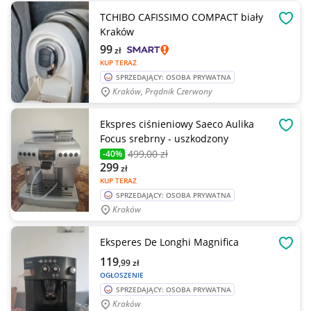
TCHIBO CAFISSIMO COMPACT biały
OBSE
Kraków
99
zł
KUP TERAZ
SPRZEDAJĄCY: OSOBA PRYWATNA
Kraków, Prądnik Czerwony
Ekspres ciśnieniowy Saeco Aulika
OBSE
Focus srebrny - uszkodzony
499
,00 zł
-40%
299
zł
KUP TERAZ
SPRZEDAJĄCY: OSOBA PRYWATNA
Kraków
Eksperes De Longhi Magnifica
OBSE
119
,99
zł
OGŁOSZENIE
SPRZEDAJĄCY: OSOBA PRYWATNA
Kraków