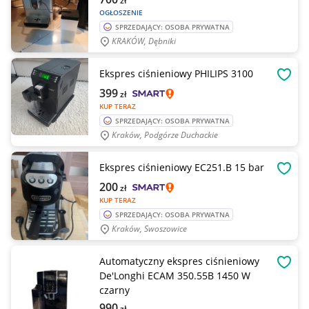
zł
OGŁOSZENIE
SPRZEDAJĄCY: OSOBA PRYWATNA
KRAKÓW, Dębniki
Ekspres ciśnieniowy PHILIPS 3100
OBSE
399
zł
KUP TERAZ
SPRZEDAJĄCY: OSOBA PRYWATNA
Kraków, Podgórze Duchackie
Ekspres ciśnieniowy EC251.B 15 bar
OBSE
200
zł
KUP TERAZ
SPRZEDAJĄCY: OSOBA PRYWATNA
Kraków, Swoszowice
Automatyczny ekspres ciśnieniowy
OBSE
De'Longhi ECAM 350.55B 1450 W
czarny
990
zł