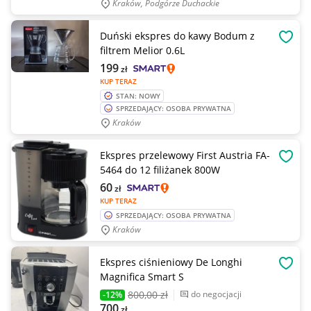
Kraków, Podgórze Duchackie
Duński ekspres do kawy Bodum z
OBSE
filtrem Melior 0.6L
199
zł
KUP TERAZ
STAN: NOWY
SPRZEDAJĄCY: OSOBA PRYWATNA
Kraków
Ekspres przelewowy First Austria FA-
OBSE
5464 do 12 filiżanek 800W
60
zł
KUP TERAZ
SPRZEDAJĄCY: OSOBA PRYWATNA
Kraków
Ekspres ciśnieniowy De Longhi
OBSE
Magnifica Smart S
800
,00 zł
do negocjacji
-12%
700
zł