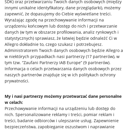
SDK)
oraz przetwarzaniu Twoich danych osobowych
(między
innymi unikalne identyfikatory, dane przeglądarki)
, możemy
zapewnić, że dopasujemy do Ciebie wyświetlane treści.
Wyrażając zgodę na przechowywanie informacji na
urządzeniu końcowym lub dostęp do nich i przetwarzanie
danych (w tym w obszarze profilowania, analiz rynkowych i
statystycznych) sprawiasz, że łatwiej będzie odnaleźć Ci w
Allegro dokładnie to, czego szukasz i potrzebujesz.
Administratorem Twoich danych osobowych będzie Allegro a
w niektórych przypadkach nasi partnerzy (
17
partnerów
), w
tym tzw. “Zaufani Partnerzy IAB Europe” (
9
partnerów
).
Przydatne informacje
Informacja o celach przetwarzania danych osobowych przez
naszych partnerów znajduje się w ich politykach ochrony
prywatności.
Jak to działa
Napisz do nas
My i nasi partnerzy możemy przetwarzać dane personalne
w celach:
Allegro Gadane dla sprzedających
Przechowywanie informacji na urządzeniu lub dostęp do
Allegro Gadane dla kupujących
nich
.
Spersonalizowane reklamy i treści, pomiar reklam i
treści, badanie odbiorców i ulepszanie usług
.
Zapewnienie
Mapa miejscowości
bezpieczeństwa, zapobieganie oszustwom i naprawianie