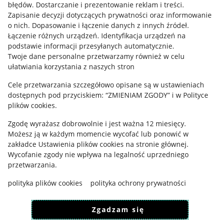
błędów
.
Dostarczanie i prezentowanie reklam i treści
.
Informacje prawne
Zapisanie decyzji dotyczących prywatności oraz informowanie
o nich
.
Dopasowanie i łączenie danych z innych źródeł
.
Regulamin
Łączenie różnych urządzeń
.
Identyfikacja urządzeń na
podstawie informacji przesyłanych automatycznie
.
Polityka plików "cookies"
Twoje dane personalne przetwarzamy również w celu
ułatwiania korzystania z naszych stron
Ustawienia plików "cookies"
Cele przetwarzania szczegółowo opisane są w ustawieniach
Udostępnianie lokalizacji
dostępnych pod przyciskiem: “ZMIENIAM ZGODY” i w Polityce
Informacje dla Aktu o Usługach Cyfrowych
plików cookies.
Zgodę wyrażasz dobrowolnie i jest ważna 12 miesięcy.
Pobierz aplikację
Możesz ją w każdym momencie wycofać lub ponowić w
zakładce
Ustawienia plików cookies
na stronie głównej.
Wycofanie zgody nie wpływa na legalność uprzedniego
przetwarzania.
polityka plików cookies
polityka ochrony prywatności
Zgadzam się