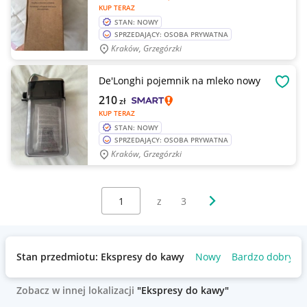
KUP TERAZ
STAN: NOWY
SPRZEDAJĄCY: OSOBA PRYWATNA
Kraków, Grzegórzki
De'Longhi pojemnik na mleko nowy
OBSE
210
zł
KUP TERAZ
STAN: NOWY
SPRZEDAJĄCY: OSOBA PRYWATNA
Kraków, Grzegórzki
Wybierz stronę:
Następna strona
z
3
Stan przedmiotu: Ekspresy do kawy
Nowy
Bardzo dobry
Zobacz w innej lokalizacji
"Ekspresy do kawy"