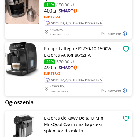
450
,00 zł
-11%
400
zł
KUP TERAZ
SPRZEDAJĄCY: OSOBA PRYWATNA
Kraków,
Promowane
Kurdwanów
Philips Lattego EP2230/10 1500W
OBSE
Ekspres Automatyczny.
670
,00 zł
-25%
499
zł
KUP TERAZ
SPRZEDAJĄCY: OSOBA PRYWATNA
KRAKÓW,
Promowane
Swoszowice
Ogłoszenia
Ekspres do kawy Delta Q Mini
OBSE
MilkQool Czarny na kapsułki
spieniacz do mleka