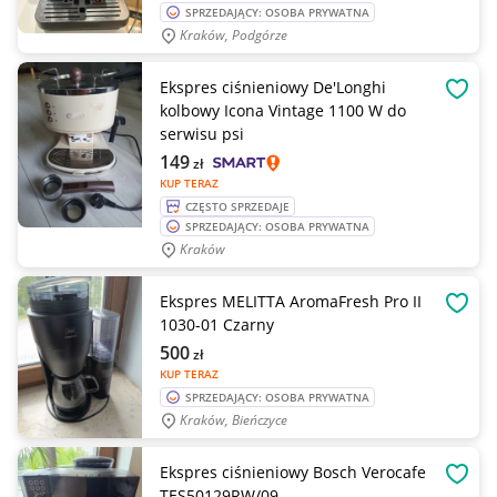
SPRZEDAJĄCY: OSOBA PRYWATNA
Kraków, Podgórze
Ekspres ciśnieniowy De'Longhi
OBSE
kolbowy Icona Vintage 1100 W do
serwisu psi
149
zł
KUP TERAZ
CZĘSTO SPRZEDAJE
SPRZEDAJĄCY: OSOBA PRYWATNA
Kraków
Ekspres MELITTA AromaFresh Pro II
OBSE
1030-01 Czarny
500
zł
KUP TERAZ
SPRZEDAJĄCY: OSOBA PRYWATNA
Kraków, Bieńczyce
Ekspres ciśnieniowy Bosch Verocafe
OBSE
TES50129RW/09