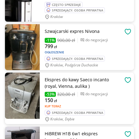
CZĘSTO SPRZEDAJE
SPRZEDAJĄCY: OSOBA PRYWATNA
Kraków
Szwajcarski expres Nivona
OBSE
900
,00 zł
do negocjacji
-11%
799
zł
OGŁOSZENIE
SPRZEDAJĄCY: OSOBA PRYWATNA
Kraków, Podgórze Duchackie
Ekspres do kawy Saeco incanto
OBSE
(royal, Vienna, aulika )
320
,00 zł
do negocjacji
-53%
150
zł
KUP TERAZ
SPRZEDAJĄCY: OSOBA PRYWATNA
Kraków, Dąbie
HiBREW H1B 6w1 ekspres
OBSE