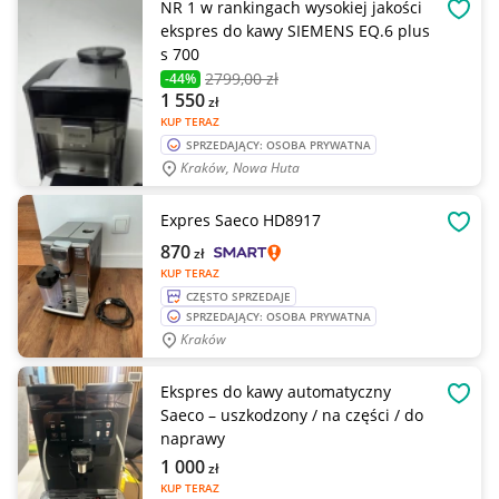
NR 1 w rankingach wysokiej jakości
OBSE
ekspres do kawy SIEMENS EQ.6 plus
s 700
2799
,00 zł
-44%
1 550
zł
KUP TERAZ
SPRZEDAJĄCY: OSOBA PRYWATNA
Kraków, Nowa Huta
Expres Saeco HD8917
OBSE
870
zł
KUP TERAZ
CZĘSTO SPRZEDAJE
SPRZEDAJĄCY: OSOBA PRYWATNA
Kraków
Ekspres do kawy automatyczny
OBSE
Saeco – uszkodzony / na części / do
naprawy
1 000
zł
KUP TERAZ