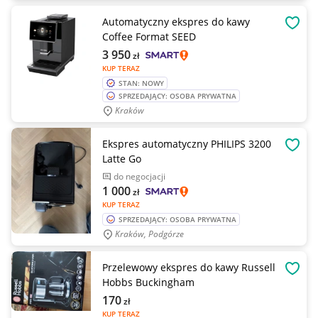
Automatyczny ekspres do kawy
OBSE
Coffee Format SEED
3 950
zł
KUP TERAZ
STAN: NOWY
SPRZEDAJĄCY: OSOBA PRYWATNA
Kraków
Ekspres automatyczny PHILIPS 3200
OBSE
Latte Go
do negocjacji
1 000
zł
KUP TERAZ
SPRZEDAJĄCY: OSOBA PRYWATNA
Kraków, Podgórze
Przelewowy ekspres do kawy Russell
OBSE
Hobbs Buckingham
170
zł
KUP TERAZ