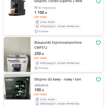
Ekspres Tchibo Esperto 2 Milk
OBSE
do negocjacji
1 100
zł
KUP TERAZ
STAN: NOWY
SPRZEDAJĄCY: OSOBA PRYWATNA
Kraków
Blaupunkt Espressomaschine
OBSE
CMP312
250
zł
KUP TERAZ
SPRZEDAJĄCY: OSOBA PRYWATNA
Kraków
Ekspres do kawy - nowy i tani
OBSE
200
,00 zł
190
zł
KUP TERAZ
STAN: NOWY
SPRZEDAJĄCY: OSOBA PRYWATNA