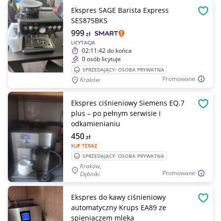
Ekspres SAGE Barista Express
OBSE
SES875BKS
999
zł
LICYTACJA
02:11:42
do końca
0 osób licytuje
SPRZEDAJĄCY: OSOBA PRYWATNA
Promowane
Kraków
Ekspres ciśnieniowy Siemens EQ.7
OBSE
plus – po pełnym serwisie i
odkamienianiu
450
zł
KUP TERAZ
SPRZEDAJĄCY: OSOBA PRYWATNA
Kraków,
Promowane
Dębniki
Ekspres do kawy ciśnieniowy
OBSE
automatyczny Krups EA89 ze
spieniaczem mleka