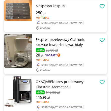
Nespesso kaspułki
OBSE
250
zł
KUP TERAZ
SPRZEDAJĄCY: OSOBA PRYWATNA
Kraków
Ekspres przelewowy Clatronic
OBSE
KA2508 kawiarka kawa, biały
28
,00 zł
-28%
20
zł
KUP TERAZ
SPRZEDAJĄCY: OSOBA PRYWATNA
Kraków
OKAZJA!!Ekspres przelewowy
OBSE
Klarstein Aromatica II
149
,99 zł
-20%
119
,99
zł
KUP TERAZ
SPRZEDAJĄCY: OSOBA PRYWATNA