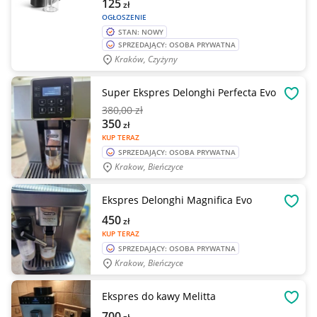
125
zł
OGŁOSZENIE
STAN: NOWY
SPRZEDAJĄCY: OSOBA PRYWATNA
Kraków, Czyżyny
Super Ekspres Delonghi Perfecta Evo
OBSE
380
,00 zł
350
zł
KUP TERAZ
SPRZEDAJĄCY: OSOBA PRYWATNA
Krakow, Bieńczyce
Ekspres Delonghi Magnifica Evo
OBSE
450
zł
KUP TERAZ
SPRZEDAJĄCY: OSOBA PRYWATNA
Krakow, Bieńczyce
Ekspres do kawy Melitta
OBSE
700