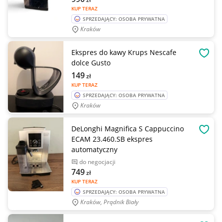
KUP TERAZ
SPRZEDAJĄCY: OSOBA PRYWATNA
Kraków
Ekspres do kawy Krups Nescafe
OBSE
dolce Gusto
149
zł
KUP TERAZ
SPRZEDAJĄCY: OSOBA PRYWATNA
Kraków
DeLonghi Magnifica S Cappuccino
OBSE
ECAM 23.460.SB ekspres
automatyczny
do negocjacji
749
zł
KUP TERAZ
SPRZEDAJĄCY: OSOBA PRYWATNA
Kraków, Prądnik Biały