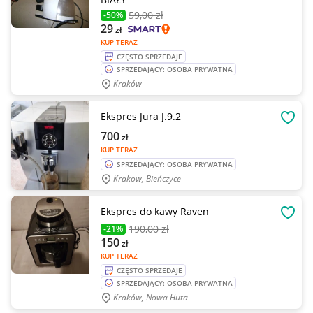
59
,00 zł
-50%
29
zł
KUP TERAZ
CZĘSTO SPRZEDAJE
SPRZEDAJĄCY: OSOBA PRYWATNA
Kraków
Ekspres Jura J.9.2
OBSE
700
zł
KUP TERAZ
SPRZEDAJĄCY: OSOBA PRYWATNA
Krakow, Bieńczyce
Ekspres do kawy Raven
OBSE
190
,00 zł
-21%
150
zł
KUP TERAZ
CZĘSTO SPRZEDAJE
SPRZEDAJĄCY: OSOBA PRYWATNA
Kraków, Nowa Huta