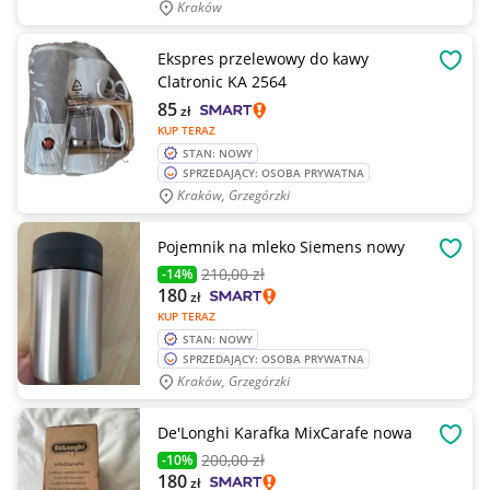
Kraków
Ekspres przelewowy do kawy
OBSE
Clatronic KA 2564
85
zł
KUP TERAZ
STAN: NOWY
SPRZEDAJĄCY: OSOBA PRYWATNA
Kraków, Grzegórzki
Pojemnik na mleko Siemens nowy
OBSE
210
,00 zł
-14%
180
zł
KUP TERAZ
STAN: NOWY
SPRZEDAJĄCY: OSOBA PRYWATNA
Kraków, Grzegórzki
De'Longhi Karafka MixCarafe nowa
OBSE
200
,00 zł
-10%
180
zł