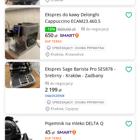
Ekspres do kawy Delonghi
OBSE
Cappuccino ECAM23.460.S
800
,00 zł
do negocjacji
-18%
650
zł
KUP TERAZ
SPRZEDAJĄCY: OSOBA PRYWATNA
Kraków, Krowodrza
Ekspres Sage Barista Pro SES878 -
OBSE
Srebrny - Kraków - Zadbany
do negocjacji
2 199
zł
OGŁOSZENIE
SPRZEDAJĄCY: OSOBA PRYWATNA
Kraków, Czyżyny
Pojemnik na mleko DELTA Q
OBSE
45
zł
KUP TERAZ