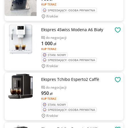
KUP TERAZ
SPRZEDAJĄCY: OSOBA PRYWATNA
Kraków
Ekspres 4Swiss Modena A6 Biały
OBSE
do negocjacji
1 000
zł
KUP TERAZ
STAN: NOWY
SPRZEDAJĄCY: OSOBA PRYWATNA
Kraków
Ekspres Tchibo Esperto2 Caffè
OBSE
do negocjacji
950
zł
KUP TERAZ
STAN: NOWY
SPRZEDAJĄCY: OSOBA PRYWATNA
Kraków