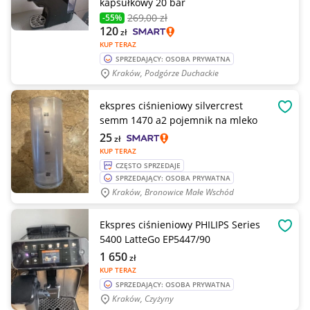
kapsułkowy 20 bar
269
,00 zł
-55%
120
zł
KUP TERAZ
SPRZEDAJĄCY: OSOBA PRYWATNA
Kraków, Podgórze Duchackie
ekspres ciśnieniowy silvercrest
OBSE
semm 1470 a2 pojemnik na mleko
25
zł
KUP TERAZ
CZĘSTO SPRZEDAJE
SPRZEDAJĄCY: OSOBA PRYWATNA
Kraków, Bronowice Małe Wschód
Ekspres ciśnieniowy PHILIPS Series
OBSE
5400 LatteGo EP5447/90
1 650
zł
KUP TERAZ
SPRZEDAJĄCY: OSOBA PRYWATNA
Kraków, Czyżyny