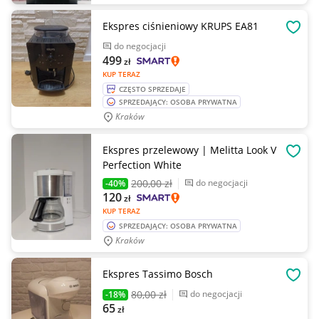
Ekspres ciśnieniowy KRUPS EA81
OBSE
do negocjacji
499
zł
KUP TERAZ
CZĘSTO SPRZEDAJE
SPRZEDAJĄCY: OSOBA PRYWATNA
Kraków
Ekspres przelewowy | Melitta Look V
OBSE
Perfection White
200
,00 zł
do negocjacji
-40%
120
zł
KUP TERAZ
SPRZEDAJĄCY: OSOBA PRYWATNA
Kraków
Ekspres Tassimo Bosch
OBSE
80
,00 zł
do negocjacji
-18%
65
zł