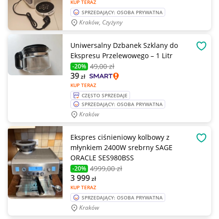
KUP TERAZ
SPRZEDAJĄCY: OSOBA PRYWATNA
Kraków, Czyżyny
Uniwersalny Dzbanek Szklany do
OBSE
Ekspresu Przelewowego – 1 Litr
49
,00 zł
-20%
39
zł
KUP TERAZ
CZĘSTO SPRZEDAJE
SPRZEDAJĄCY: OSOBA PRYWATNA
Kraków
Ekspres ciśnieniowy kolbowy z
OBSE
młynkiem 2400W srebrny SAGE
ORACLE SES980BSS
4999
,00 zł
-20%
3 999
zł
KUP TERAZ
SPRZEDAJĄCY: OSOBA PRYWATNA
Kraków