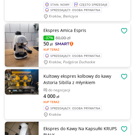
STAN: NOWY
CZĘSTO SPRZEDAJE
SPRZEDAJĄCY: OSOBA PRYWATNA
Kraków, Bieńczyce
Ekspres Amica Espris
OBSE
80
,00 zł
-37%
50
zł
KUP TERAZ
SPRZEDAJĄCY: OSOBA PRYWATNA
Kraków, Podgórze Duchackie
Kultowy ekspres kolbowy do kawy
OBSE
Astoria Sibilla z młynkiem
do negocjacji
4 000
zł
KUP TERAZ
SPRZEDAJĄCY: OSOBA PRYWATNA
Kraków
Ekspres do Kawy Na Kapsułki KRUPS
OBSE
BIAŁY