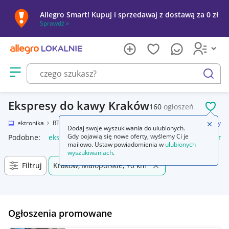
Allegro Smart! Kupuj i sprzedawaj z dostawą za 0 zł
Sprawdź »
Otwórz menu z kategoriami
szukaj
Ekspresy do kawy Kraków
160
ogłoszeń
POL
ie
Elektronika
RTV i AGD
AGD drobne
Do kuchni
Ekspresy do kawy
Zamkn
Dodaj swoje wyszukiwania do ulubionych.
Gdy pojawią się nowe oferty, wyślemy Ci je
Podobne:
ekspres do kawy
ekspres do kawy z młynkiem
ma
mailowo. Ustaw powiadomienia w
ulubionych
wyszukiwaniach
.
Filtruj
Kraków, Małopolskie, +0 km
Ogłoszenia promowane