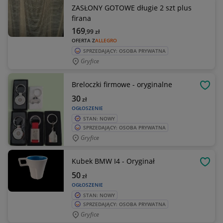
ZASŁONY GOTOWE długie 2 szt plus
firana
169
,99
zł
OFERTA Z
ALLEGRO
SPRZEDAJĄCY: OSOBA PRYWATNA
Gryfice
Breloczki firmowe - oryginalne
OBSE
30
zł
OGŁOSZENIE
STAN: NOWY
SPRZEDAJĄCY: OSOBA PRYWATNA
Gryfice
Kubek BMW I4 - Oryginał
OBSE
50
zł
OGŁOSZENIE
STAN: NOWY
SPRZEDAJĄCY: OSOBA PRYWATNA
Gryfice