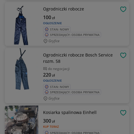
Ogrodniczki robocze
OBSE
100
zł
OGŁOSZENIE
STAN: NOWY
SPRZEDAJĄCY: OSOBA PRYWATNA
Gryfice
Ogrodniczki robocze Bosch Service
OBSE
rozm. 58
do negocjacji
220
zł
OGŁOSZENIE
STAN: NOWY
SPRZEDAJĄCY: OSOBA PRYWATNA
Gryfice
Kosiarka spalinowa Einhell
OBSE
300
zł
KUP TERAZ
SPRZEDAJĄCY: OSOBA PRYWATNA