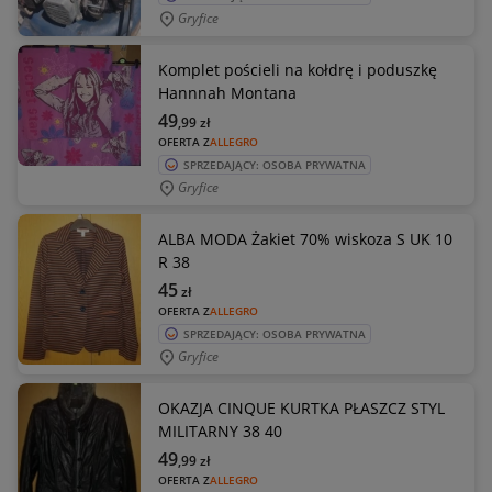
Gryfice
Komplet pościeli na kołdrę i poduszkę
Hannnah Montana
49
,99
zł
OFERTA Z
ALLEGRO
SPRZEDAJĄCY: OSOBA PRYWATNA
Gryfice
ALBA MODA Żakiet 70% wiskoza S UK 10
R 38
45
zł
OFERTA Z
ALLEGRO
SPRZEDAJĄCY: OSOBA PRYWATNA
Gryfice
OKAZJA CINQUE KURTKA PŁASZCZ STYL
MILITARNY 38 40
49
,99
zł
OFERTA Z
ALLEGRO