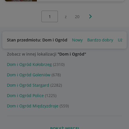
Wybierz stronę:
Następna strona
z
20
Stan przedmiotu: Dom i Ogród
Nowy
Bardzo dobry
Używ
Zobacz w innej lokalizacji
"Dom i Ogród"
Dom i Ogród Kołobrzeg
(2310)
Dom i Ogród Goleniów
(678)
Dom i Ogród Stargard
(2282)
Dom i Ogród Police
(1225)
Dom i Ogród Międzyzdroje
(559)
POKAŻ WIĘCEJ