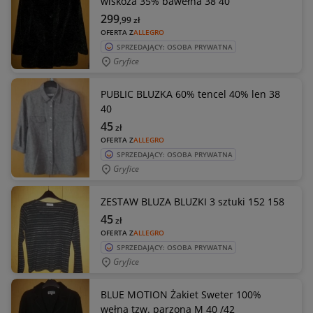
wiskoza 35% bawełna 38 40
299
,99
zł
OFERTA Z
ALLEGRO
SPRZEDAJĄCY: OSOBA PRYWATNA
Gryfice
PUBLIC BLUZKA 60% tencel 40% len 38
40
45
zł
OFERTA Z
ALLEGRO
SPRZEDAJĄCY: OSOBA PRYWATNA
Gryfice
ZESTAW BLUZA BLUZKI 3 sztuki 152 158
45
zł
OFERTA Z
ALLEGRO
SPRZEDAJĄCY: OSOBA PRYWATNA
Gryfice
BLUE MOTION Żakiet Sweter 100%
wełna tzw. parzona M 40 /42