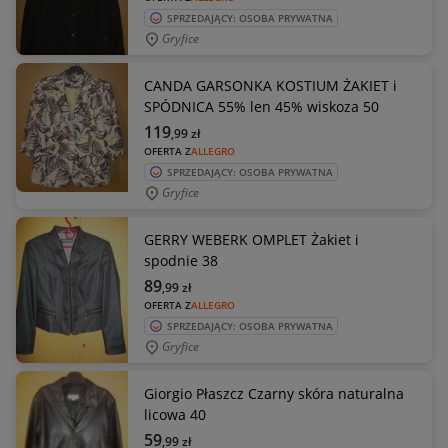
SPRZEDAJĄCY: OSOBA PRYWATNA
Gryfice
CANDA GARSONKA KOSTIUM ŻAKIET i
SPÓDNICA 55% len 45% wiskoza 50
119
,99
zł
OFERTA Z
ALLEGRO
SPRZEDAJĄCY: OSOBA PRYWATNA
Gryfice
GERRY WEBERK OMPLET Żakiet i
spodnie 38
89
,99
zł
OFERTA Z
ALLEGRO
SPRZEDAJĄCY: OSOBA PRYWATNA
Gryfice
Giorgio Płaszcz Czarny skóra naturalna
licowa 40
59
,99
zł