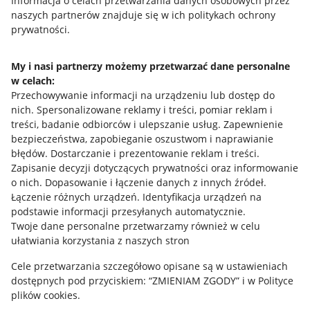
Przydatne informacje
Informacja o celach przetwarzania danych osobowych przez
naszych partnerów znajduje się w ich politykach ochrony
prywatności.
Jak to działa
Napisz do nas
My i nasi partnerzy możemy przetwarzać dane personalne
w celach:
Allegro Gadane dla sprzedających
Przechowywanie informacji na urządzeniu lub dostęp do
Allegro Gadane dla kupujących
nich
.
Spersonalizowane reklamy i treści, pomiar reklam i
treści, badanie odbiorców i ulepszanie usług
.
Zapewnienie
Mapa miejscowości
bezpieczeństwa, zapobieganie oszustwom i naprawianie
błędów
.
Dostarczanie i prezentowanie reklam i treści
.
Informacje prawne
Zapisanie decyzji dotyczących prywatności oraz informowanie
o nich
.
Dopasowanie i łączenie danych z innych źródeł
.
Regulamin
Łączenie różnych urządzeń
.
Identyfikacja urządzeń na
podstawie informacji przesyłanych automatycznie
.
Polityka plików "cookies"
Twoje dane personalne przetwarzamy również w celu
ułatwiania korzystania z naszych stron
Ustawienia plików "cookies"
Cele przetwarzania szczegółowo opisane są w ustawieniach
Udostępnianie lokalizacji
dostępnych pod przyciskiem: “ZMIENIAM ZGODY” i w Polityce
Informacje dla Aktu o Usługach Cyfrowych
plików cookies.