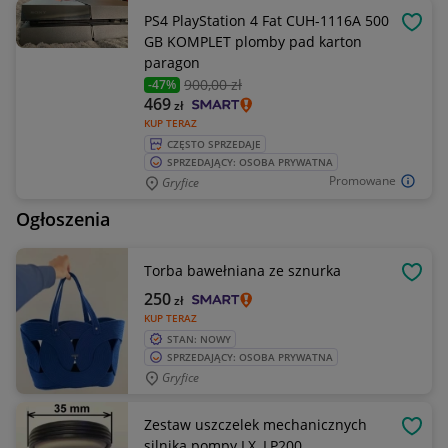
PS4 PlayStation 4 Fat CUH-1116A 500
OBSE
GB KOMPLET plomby pad karton
paragon
900
,00 zł
-47%
469
zł
KUP TERAZ
CZĘSTO SPRZEDAJE
SPRZEDAJĄCY: OSOBA PRYWATNA
Promowane
Gryfice
Ogłoszenia
Torba bawełniana ze sznurka
OBSE
250
zł
KUP TERAZ
STAN: NOWY
SPRZEDAJĄCY: OSOBA PRYWATNA
Gryfice
Zestaw uszczelek mechanicznych
OBSE
silnika pompy LX, LP200