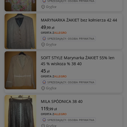
SPRZEDAJĄCY: OSOBA PRYWATNA
Gryfice
MARYNARKA ŻAKIET bez kołnierza 42 44
49
,99
zł
OFERTA Z
ALLEGRO
SPRZEDAJĄCY: OSOBA PRYWATNA
Gryfice
SOFT STYLE Marynarka ŻAKIET 55% len
45 % wiskoza % 38 40
45
zł
OFERTA Z
ALLEGRO
SPRZEDAJĄCY: OSOBA PRYWATNA
Gryfice
MILA SPÓDNICA 38 40
119
,99
zł
OFERTA Z
ALLEGRO
SPRZEDAJĄCY: OSOBA PRYWATNA
Gryfice