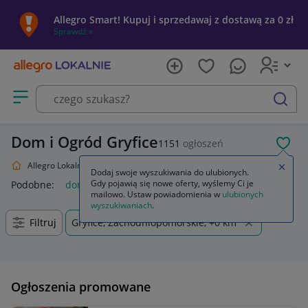
Allegro Smart! Kupuj i sprzedawaj z dostawą za 0 zł
Sprawdź »
Otwórz menu z kategoriami
szukaj
Dom i Ogród Gryfice
1151
ogłoszeń
POL
Allegro Lokalnie
Dom i Ogród
Zamkn
Dodaj swoje wyszukiwania do ulubionych.
Gdy pojawią się nowe oferty, wyślemy Ci je
Podobne:
dom i ogród
dom i ogród rośliny
mailowo. Ustaw powiadomienia w
ulubionych
wyszukiwaniach
.
Filtruj
Gryfice, Zachodniopomorskie, +0 km
Ogłoszenia promowane