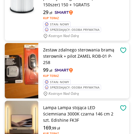
150szer) 150 + 1GRATIS
29
zł
KUP TERAZ
STAN: NOWY
SPRZEDAJĄCY: OSOBA PRYWATNA
Kostrzyn Nad Odrą
Zestaw zdalnego sterowania bramą
OBSE
sterownik + pilot ZAMEL ROB-01 P-
258
99
zł
KUP TERAZ
STAN: NOWY
SPRZEDAJĄCY: OSOBA PRYWATNA
Kostrzyn Nad Odrą
Lampa Lampa stojąca LED
OBSE
ściemniana 3000K czarna 146 cm 2
szt. Edishine FK3F
169
,99
zł
KUP TERAZ