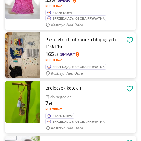
35
zł
KUP TERAZ
STAN: NOWY
SPRZEDAJĄCY: OSOBA PRYWATNA
Kostrzyn Nad Odrą
Paka letnich ubranek chłopięcych
OBSE
110/116
165
zł
KUP TERAZ
SPRZEDAJĄCY: OSOBA PRYWATNA
Kostrzyn Nad Odrą
Breloczek kotek 1
OBSE
do negocjacji
7
zł
KUP TERAZ
STAN: NOWY
SPRZEDAJĄCY: OSOBA PRYWATNA
Kostrzyn Nad Odrą