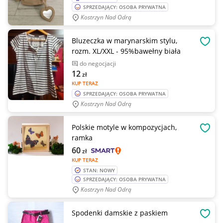
SPRZEDAJĄCY: OSOBA PRYWATNA
Kostrzyn Nad Odrą
Bluzeczka w marynarskim stylu,
OBSE
rozm. XL/XXL - 95%bawełny biała
do negocjacji
12
zł
KUP TERAZ
SPRZEDAJĄCY: OSOBA PRYWATNA
Kostrzyn Nad Odrą
Polskie motyle w kompozycjach,
OBSE
ramka
60
zł
KUP TERAZ
STAN: NOWY
SPRZEDAJĄCY: OSOBA PRYWATNA
Kostrzyn Nad Odrą
Spodenki damskie z paskiem
OBSE