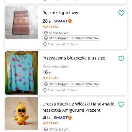
Ręcznik kąpielowy
OBSE
28
zł
KUP TERAZ
STAN: NOWY
SPRZEDAJĄCY: OSOBA PRYWATNA
Kostrzyn Nad Odrą
Przewiewna bluzeczka plus size
OBSE
do negocjacji
16
zł
KUP TERAZ
SPRZEDAJĄCY: OSOBA PRYWATNA
Kostrzyn Nad Odrą
Urocza Kaczka z Włóczki Hand-made
OBSE
Maskotka Amigurumi Prezent
40
zł
KUP TERAZ
STAN: NOWY