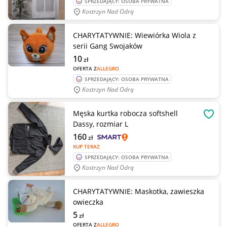
SPRZEDAJĄCY: OSOBA PRYWATNA
Kostrzyn Nad Odrą
CHARYTATYWNIE: Wiewiórka Wiola z
serii Gang Swojaków
10
zł
OFERTA Z
ALLEGRO
SPRZEDAJĄCY: OSOBA PRYWATNA
Kostrzyn Nad Odrą
Męska kurtka robocza softshell
OBSE
Dassy, rozmiar L
160
zł
KUP TERAZ
SPRZEDAJĄCY: OSOBA PRYWATNA
Kostrzyn Nad Odrą
CHARYTATYWNIE: Maskotka, zawieszka
owieczka
5
zł
OFERTA Z
ALLEGRO