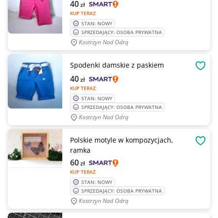
40
zł
KUP TERAZ
STAN: NOWY
SPRZEDAJĄCY: OSOBA PRYWATNA
Kostrzyn Nad Odrą
Spodenki damskie z paskiem
OBSE
40
zł
KUP TERAZ
STAN: NOWY
SPRZEDAJĄCY: OSOBA PRYWATNA
Kostrzyn Nad Odrą
Polskie motyle w kompozycjach,
OBSE
ramka
60
zł
KUP TERAZ
STAN: NOWY
SPRZEDAJĄCY: OSOBA PRYWATNA
Kostrzyn Nad Odrą