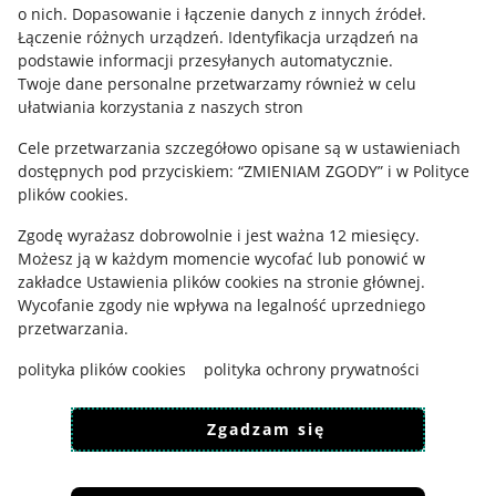
o nich
.
Dopasowanie i łączenie danych z innych źródeł
.
Regulamin
Łączenie różnych urządzeń
.
Identyfikacja urządzeń na
podstawie informacji przesyłanych automatycznie
.
Polityka plików "cookies"
Twoje dane personalne przetwarzamy również w celu
ułatwiania korzystania z naszych stron
Ustawienia plików "cookies"
Cele przetwarzania szczegółowo opisane są w ustawieniach
Udostępnianie lokalizacji
dostępnych pod przyciskiem: “ZMIENIAM ZGODY” i w Polityce
Informacje dla Aktu o Usługach Cyfrowych
plików cookies.
Zgodę wyrażasz dobrowolnie i jest ważna 12 miesięcy.
Pobierz aplikację
Możesz ją w każdym momencie wycofać lub ponowić w
zakładce
Ustawienia plików cookies
na stronie głównej.
Wycofanie zgody nie wpływa na legalność uprzedniego
przetwarzania.
polityka plików cookies
polityka ochrony prywatności
Zgadzam się