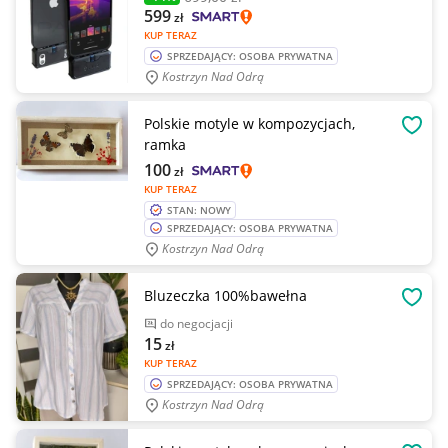
599
zł
KUP TERAZ
SPRZEDAJĄCY: OSOBA PRYWATNA
Kostrzyn Nad Odrą
Polskie motyle w kompozycjach,
OBSE
ramka
100
zł
KUP TERAZ
STAN: NOWY
SPRZEDAJĄCY: OSOBA PRYWATNA
Kostrzyn Nad Odrą
Bluzeczka 100%bawełna
OBSE
do negocjacji
15
zł
KUP TERAZ
SPRZEDAJĄCY: OSOBA PRYWATNA
Kostrzyn Nad Odrą