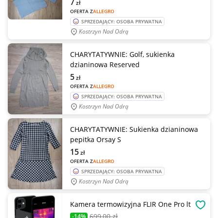
7
zł
OFERTA Z
ALLEGRO
SPRZEDAJĄCY: OSOBA PRYWATNA
Kostrzyn Nad Odrą
CHARYTATYWNIE: Golf, sukienka
dzianinowa Reserved
5
zł
OFERTA Z
ALLEGRO
SPRZEDAJĄCY: OSOBA PRYWATNA
Kostrzyn Nad Odrą
CHARYTATYWNIE: Sukienka dzianinowa
pepitka Orsay S
15
zł
OFERTA Z
ALLEGRO
SPRZEDAJĄCY: OSOBA PRYWATNA
Kostrzyn Nad Odrą
Kamera termowizyjna FLIR One Pro lt
OBSE
699
,00 zł
-14%