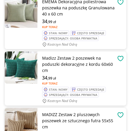
EMEMA Dekoracyjna poliestrowa
OBSE
poszewka na poduszkę Granulowana
40 x 60 cm
34
,99
zł
KUP TERAZ
STAN: NOWY
CZĘSTO SPRZEDAJE
SPRZEDAJĄCY: OSOBA PRYWATNA
Kostrzyn Nad Odrą
Madizz Zestaw 2 poszewek na
OBSE
poduszki dekoracyjne z kordu 60x60
cm
34
,99
zł
KUP TERAZ
STAN: NOWY
CZĘSTO SPRZEDAJE
SPRZEDAJĄCY: OSOBA PRYWATNA
Kostrzyn Nad Odrą
MADIZZ Zestaw 2 pluszowych
OBSE
poszewek ze sztucznego futra 55x55
cm