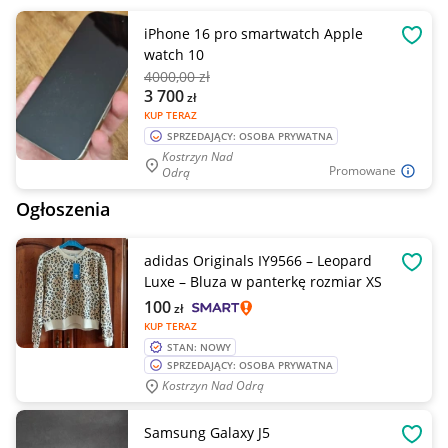
iPhone 16 pro smartwatch Apple
OBSE
watch 10
4000
,00 zł
3 700
zł
KUP TERAZ
SPRZEDAJĄCY: OSOBA PRYWATNA
Kostrzyn Nad
Promowane
Odrą
Ogłoszenia
adidas Originals IY9566 – Leopard
OBSE
Luxe – Bluza w panterkę rozmiar XS
100
zł
KUP TERAZ
STAN: NOWY
SPRZEDAJĄCY: OSOBA PRYWATNA
Kostrzyn Nad Odrą
Samsung Galaxy J5
OBSE