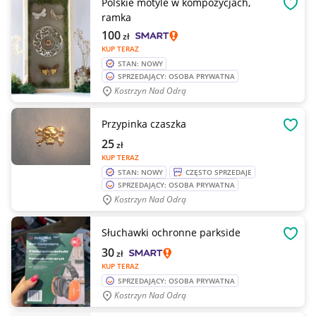
Polskie motyle w kompozycjach,
OBSE
ramka
100
zł
KUP TERAZ
STAN: NOWY
SPRZEDAJĄCY: OSOBA PRYWATNA
Kostrzyn Nad Odrą
Przypinka czaszka
OBSE
25
zł
KUP TERAZ
STAN: NOWY
CZĘSTO SPRZEDAJE
SPRZEDAJĄCY: OSOBA PRYWATNA
Kostrzyn Nad Odrą
Słuchawki ochronne parkside
OBSE
30
zł
KUP TERAZ
SPRZEDAJĄCY: OSOBA PRYWATNA
Kostrzyn Nad Odrą