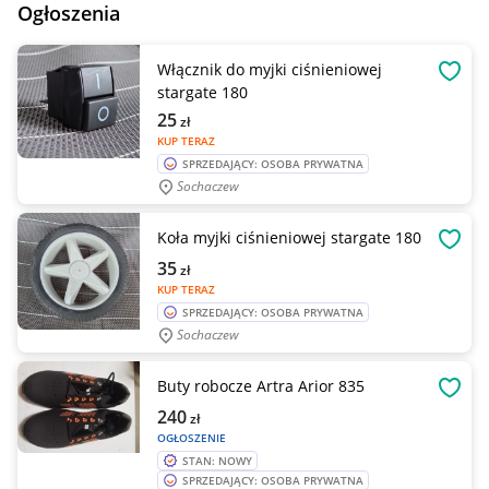
Ogłoszenia
Włącznik do myjki ciśnieniowej
OBSE
stargate 180
25
zł
KUP TERAZ
SPRZEDAJĄCY: OSOBA PRYWATNA
Sochaczew
Koła myjki ciśnieniowej stargate 180
OBSE
35
zł
KUP TERAZ
SPRZEDAJĄCY: OSOBA PRYWATNA
Sochaczew
Buty robocze Artra Arior 835
OBSE
240
zł
OGŁOSZENIE
STAN: NOWY
SPRZEDAJĄCY: OSOBA PRYWATNA