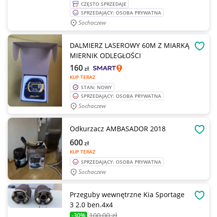
CZĘSTO SPRZEDAJE
SPRZEDAJĄCY: OSOBA PRYWATNA
Sochaczew
DALMIERZ LASEROWY 60M Z MIARKĄ
OBSE
MIERNIK ODLEGŁOŚCI
160
zł
KUP TERAZ
STAN: NOWY
SPRZEDAJĄCY: OSOBA PRYWATNA
Sochaczew
Odkurzacz AMBASADOR 2018
OBSE
600
zł
KUP TERAZ
SPRZEDAJĄCY: OSOBA PRYWATNA
Sochaczew
Przeguby wewnętrzne Kia Sportage
OBSE
3 2.0 ben.4x4
100
,00 zł
-30%