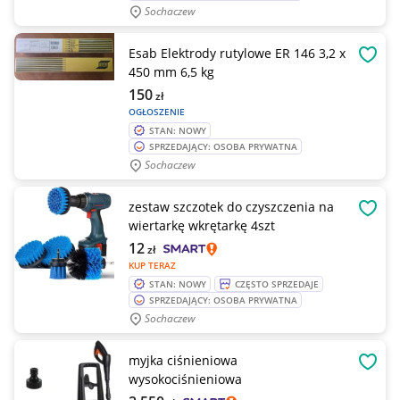
Sochaczew
Esab Elektrody rutylowe ER 146 3,2 x
OBSE
450 mm 6,5 kg
150
zł
OGŁOSZENIE
STAN: NOWY
SPRZEDAJĄCY: OSOBA PRYWATNA
Sochaczew
zestaw szczotek do czyszczenia na
OBSE
wiertarkę wkrętarkę 4szt
12
zł
KUP TERAZ
STAN: NOWY
CZĘSTO SPRZEDAJE
SPRZEDAJĄCY: OSOBA PRYWATNA
Sochaczew
myjka ciśnieniowa
OBSE
wysokociśnieniowa