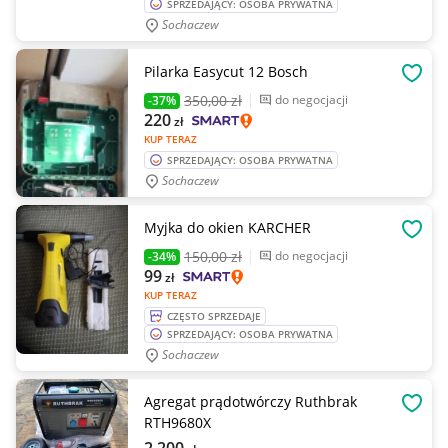
SPRZEDAJĄCY: OSOBA PRYWATNA
Sochaczew
Pilarka Easycut 12 Bosch
OBSE
350
,00 zł
do negocjacji
-37%
220
zł
KUP TERAZ
SPRZEDAJĄCY: OSOBA PRYWATNA
Sochaczew
Myjka do okien KARCHER
OBSE
150
,00 zł
do negocjacji
-34%
99
zł
KUP TERAZ
CZĘSTO SPRZEDAJE
SPRZEDAJĄCY: OSOBA PRYWATNA
Sochaczew
Agregat prądotwórczy Ruthbrak
OBSE
RTH9680X