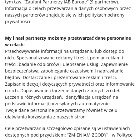
tym tzw. “Zaufani Partnerzy IAB Europe” (
9
partnerów
).
Przydatne informacje
Informacja o celach przetwarzania danych osobowych przez
naszych partnerów znajduje się w ich politykach ochrony
prywatności.
Jak to działa
Napisz do nas
My i nasi partnerzy możemy przetwarzać dane personalne
w celach:
Allegro Gadane dla sprzedających
Przechowywanie informacji na urządzeniu lub dostęp do
Allegro Gadane dla kupujących
nich
.
Spersonalizowane reklamy i treści, pomiar reklam i
treści, badanie odbiorców i ulepszanie usług
.
Zapewnienie
Mapa miejscowości
bezpieczeństwa, zapobieganie oszustwom i naprawianie
błędów
.
Dostarczanie i prezentowanie reklam i treści
.
Informacje prawne
Zapisanie decyzji dotyczących prywatności oraz informowanie
o nich
.
Dopasowanie i łączenie danych z innych źródeł
.
Regulamin
Łączenie różnych urządzeń
.
Identyfikacja urządzeń na
podstawie informacji przesyłanych automatycznie
.
Polityka plików "cookies"
Twoje dane personalne przetwarzamy również w celu
ułatwiania korzystania z naszych stron
Ustawienia plików "cookies"
Cele przetwarzania szczegółowo opisane są w ustawieniach
Udostępnianie lokalizacji
dostępnych pod przyciskiem: “ZMIENIAM ZGODY” i w Polityce