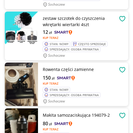
Sochaczew
zestaw szczotek do czyszczenia
OBSE
wkrętarki wiertarki 4szt
12
zł
KUP TERAZ
STAN: NOWY
CZĘSTO SPRZEDAJE
SPRZEDAJĄCY: OSOBA PRYWATNA
Sochaczew
Rowenta części zamienne
OBSE
150
zł
KUP TERAZ
STAN: NOWY
SPRZEDAJĄCY: OSOBA PRYWATNA
Sochaczew
Makita samozaciskująca 194079-2
OBSE
80
zł
KUP TERAZ