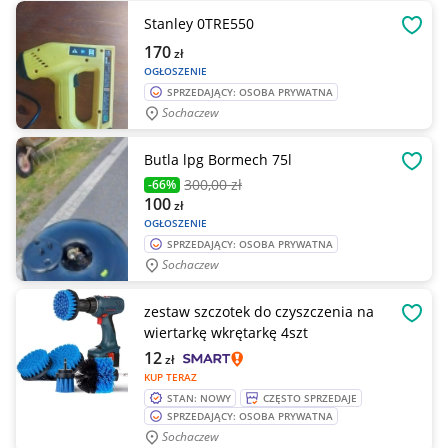
Stanley 0TRE550
OBSE
170
zł
OGŁOSZENIE
SPRZEDAJĄCY: OSOBA PRYWATNA
Sochaczew
Butla lpg Bormech 75l
OBSE
300
,00 zł
-66%
100
zł
OGŁOSZENIE
SPRZEDAJĄCY: OSOBA PRYWATNA
Sochaczew
zestaw szczotek do czyszczenia na
OBSE
wiertarkę wkrętarkę 4szt
12
zł
KUP TERAZ
STAN: NOWY
CZĘSTO SPRZEDAJE
SPRZEDAJĄCY: OSOBA PRYWATNA
Sochaczew