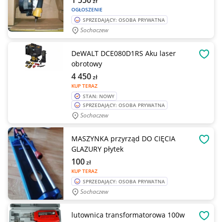
1 550
zł
OGŁOSZENIE
SPRZEDAJĄCY: OSOBA PRYWATNA
Sochaczew
DeWALT DCE080D1RS Aku laser
OBSE
obrotowy
4 450
zł
KUP TERAZ
STAN: NOWY
SPRZEDAJĄCY: OSOBA PRYWATNA
Sochaczew
MASZYNKA przyrząd DO CIĘCIA
OBSE
GLAZURY płytek
100
zł
KUP TERAZ
SPRZEDAJĄCY: OSOBA PRYWATNA
Sochaczew
lutownica transformatorowa 100w
OBSE