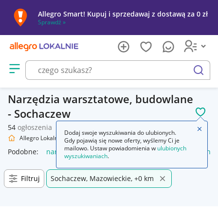
Allegro Smart! Kupuj i sprzedawaj z dostawą za 0 zł
Sprawdź »
Otwórz menu z kategoriami
szukaj
Narzędzia warsztatowe, budowlane
- Sochaczew
POL
54
ogłoszenia
Zamkn
Dodaj swoje wyszukiwania do ulubionych.
Allegro Lokalnie
Dom i Ogród
Narzędzia
Gdy pojawią się nowe oferty, wyślemy Ci je
mailowo. Ustaw powiadomienia w
ulubionych
Podobne:
narzędzia
narzędzia warsztatowe
wieszak na na
wyszukiwaniach
.
Filtruj
Sochaczew, Mazowieckie, +0 km