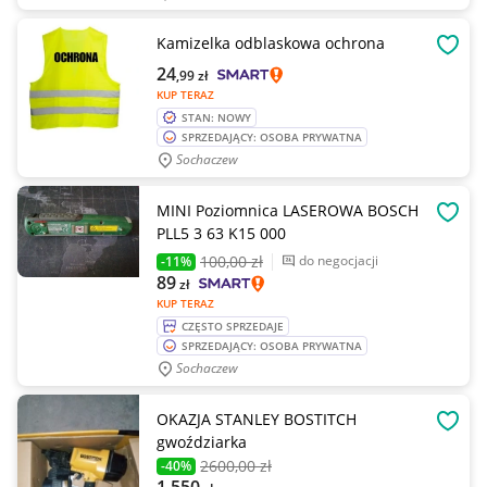
Kamizelka odblaskowa ochrona
OBSE
24
,99
zł
KUP TERAZ
STAN: NOWY
SPRZEDAJĄCY: OSOBA PRYWATNA
Sochaczew
MINI Poziomnica LASEROWA BOSCH
OBSE
PLL5 3 63 K15 000
100
,00 zł
do negocjacji
-11%
89
zł
KUP TERAZ
CZĘSTO SPRZEDAJE
SPRZEDAJĄCY: OSOBA PRYWATNA
Sochaczew
OKAZJA STANLEY BOSTITCH
OBSE
gwoździarka
2600
,00 zł
-40%