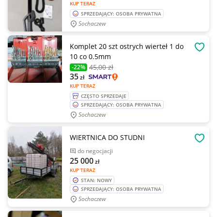
KUP TERAZ
SPRZEDAJĄCY: OSOBA PRYWATNA
Sochaczew
Komplet 20 szt ostrych wierteł 1 do
OBSE
10 co 0.5mm
45
,00 zł
-22%
35
zł
KUP TERAZ
CZĘSTO SPRZEDAJE
SPRZEDAJĄCY: OSOBA PRYWATNA
Sochaczew
WIERTNICA DO STUDNI
OBSE
do negocjacji
25 000
zł
KUP TERAZ
STAN: NOWY
SPRZEDAJĄCY: OSOBA PRYWATNA
Sochaczew