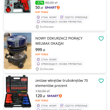
80
,00 zł
-37%
50
zł
KUP TERAZ
STAN: NOWY
CZĘSTO SPRZEDAJE
SPRZEDAJĄCY: OSOBA PRYWATNA
Sochaczew
NOWY ODKURZACZ PIORĄCY
OBSE
WELMAX OKAZJA!
999
zł
KUP TERAZ
STAN: NOWY
SPRZEDAJĄCY: OSOBA PRYWATNA
Sochaczew
zestaw wkrętów śrubokrętów 70
OBSE
elementów prezent
130
,00 zł
120
zł
KUP TERAZ
STAN: NOWY
CZĘSTO SPRZEDAJE