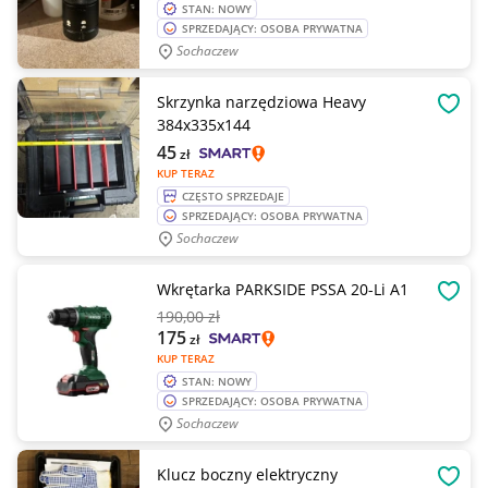
STAN: NOWY
SPRZEDAJĄCY: OSOBA PRYWATNA
Sochaczew
Skrzynka narzędziowa Heavy
OBSE
384x335x144
45
zł
KUP TERAZ
CZĘSTO SPRZEDAJE
SPRZEDAJĄCY: OSOBA PRYWATNA
Sochaczew
Wkrętarka PARKSIDE PSSA 20-Li A1
OBSE
190
,00 zł
175
zł
KUP TERAZ
STAN: NOWY
SPRZEDAJĄCY: OSOBA PRYWATNA
Sochaczew
Klucz boczny elektryczny
OBSE