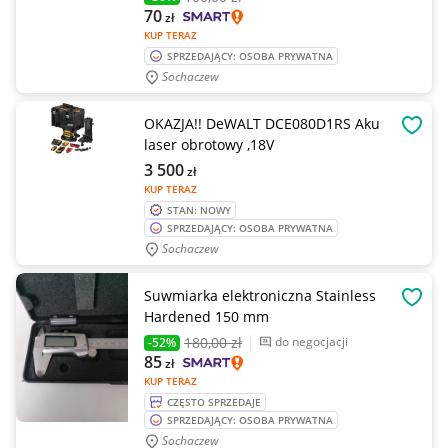
70
zł
KUP TERAZ
SPRZEDAJĄCY: OSOBA PRYWATNA
Sochaczew
OKAZJA!! DeWALT DCE080D1RS Aku
OBSE
laser obrotowy ,18V
3 500
zł
KUP TERAZ
STAN: NOWY
SPRZEDAJĄCY: OSOBA PRYWATNA
Sochaczew
Suwmiarka elektroniczna Stainless
OBSE
Hardened 150 mm
180
,00 zł
do negocjacji
-52%
85
zł
KUP TERAZ
CZĘSTO SPRZEDAJE
SPRZEDAJĄCY: OSOBA PRYWATNA
Sochaczew