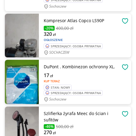
SPRZEDAJĄCY: OSOBA PRYWATNA
Sochaczew
Kompresor Atlas Copco LS90P
OBSE
400
,00 zł
-20%
320
zł
OGŁOSZENIE
SPRZEDAJĄCY: OSOBA PRYWATNA
SOCHACZEW
DuPont . Kombinezon ochronny XL.
OBSE
17
zł
KUP TERAZ
STAN: NOWY
SPRZEDAJĄCY: OSOBA PRYWATNA
Sochaczew
Szlifierka żyrafa Meec do ścian i
OBSE
sufitów
500
,00 zł
-46%
270
zł