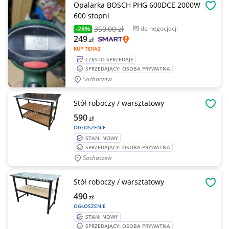
Opalarka BOSCH PHG 600DCE 2000W
OBSE
600 stopni
350
,00 zł
do negocjacji
-28%
249
zł
KUP TERAZ
CZĘSTO SPRZEDAJE
SPRZEDAJĄCY: OSOBA PRYWATNA
Sochaczew
Stół roboczy / warsztatowy
OBSE
590
zł
OGŁOSZENIE
STAN: NOWY
SPRZEDAJĄCY: OSOBA PRYWATNA
Sochaczew
Stół roboczy / warsztatowy
OBSE
490
zł
OGŁOSZENIE
STAN: NOWY
SPRZEDAJĄCY: OSOBA PRYWATNA