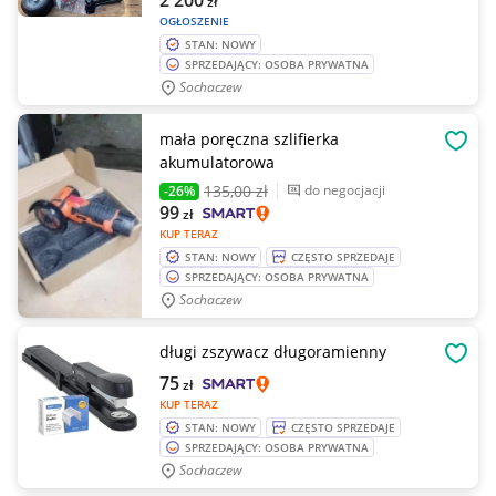
2 200
zł
OGŁOSZENIE
STAN: NOWY
SPRZEDAJĄCY: OSOBA PRYWATNA
Sochaczew
mała poręczna szlifierka
OBSE
akumulatorowa
135
,00 zł
do negocjacji
-26%
99
zł
KUP TERAZ
STAN: NOWY
CZĘSTO SPRZEDAJE
SPRZEDAJĄCY: OSOBA PRYWATNA
Sochaczew
długi zszywacz długoramienny
OBSE
75
zł
KUP TERAZ
STAN: NOWY
CZĘSTO SPRZEDAJE
SPRZEDAJĄCY: OSOBA PRYWATNA
Sochaczew