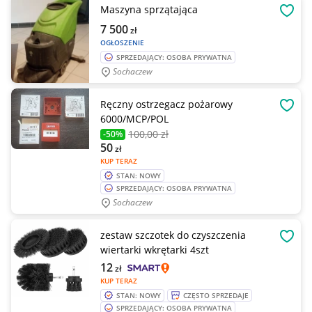
Maszyna sprzątająca
OBSE
7 500
zł
OGŁOSZENIE
SPRZEDAJĄCY: OSOBA PRYWATNA
Sochaczew
Ręczny ostrzegacz pożarowy
OBSE
6000/MCP/POL
100
,00 zł
-50%
50
zł
KUP TERAZ
STAN: NOWY
SPRZEDAJĄCY: OSOBA PRYWATNA
Sochaczew
zestaw szczotek do czyszczenia
OBSE
wiertarki wkrętarki 4szt
12
zł
KUP TERAZ
STAN: NOWY
CZĘSTO SPRZEDAJE
SPRZEDAJĄCY: OSOBA PRYWATNA