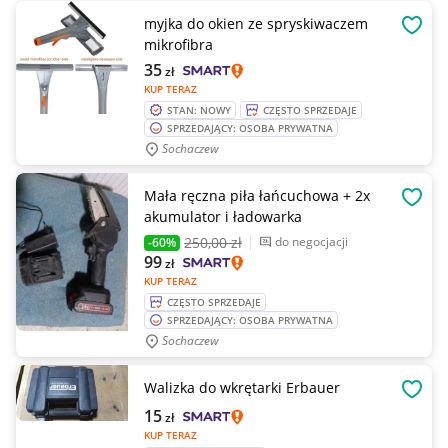
myjka do okien ze spryskiwaczem
OBSE
mikrofibra
35
zł
KUP TERAZ
STAN: NOWY
CZĘSTO SPRZEDAJE
SPRZEDAJĄCY: OSOBA PRYWATNA
Sochaczew
Mała ręczna piła łańcuchowa + 2x
OBSE
akumulator i ładowarka
250
,00 zł
do negocjacji
-60%
99
zł
KUP TERAZ
CZĘSTO SPRZEDAJE
SPRZEDAJĄCY: OSOBA PRYWATNA
Sochaczew
Walizka do wkrętarki Erbauer
OBSE
15
zł
KUP TERAZ