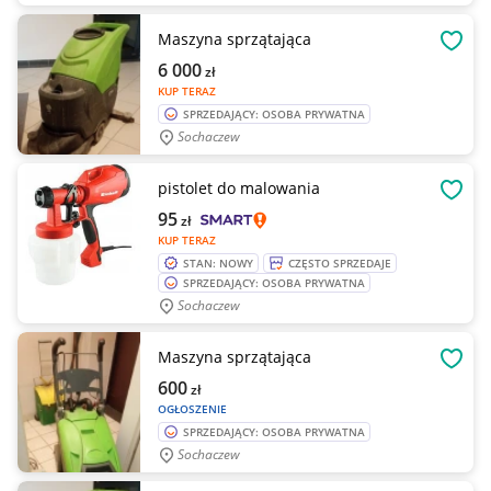
Maszyna sprzątająca
OBSE
6 000
zł
KUP TERAZ
SPRZEDAJĄCY: OSOBA PRYWATNA
Sochaczew
pistolet do malowania
OBSE
95
zł
KUP TERAZ
STAN: NOWY
CZĘSTO SPRZEDAJE
SPRZEDAJĄCY: OSOBA PRYWATNA
Sochaczew
Maszyna sprzątająca
OBSE
600
zł
OGŁOSZENIE
SPRZEDAJĄCY: OSOBA PRYWATNA
Sochaczew