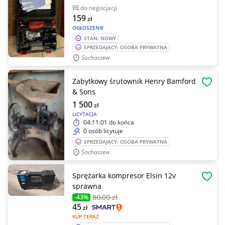
do negocjacji
159
zł
OGŁOSZENIE
STAN: NOWY
SPRZEDAJĄCY: OSOBA PRYWATNA
Sochaczew
Zabytkowy śrutownik Henry Bamford
OBSE
& Sons
1 500
zł
LICYTACJA
04:11:01
do końca
0 osób licytuje
SPRZEDAJĄCY: OSOBA PRYWATNA
Sochaczew
Sprężarka kompresor Elsin 12v
OBSE
sprawna
80
,00 zł
-43%
45
zł
KUP TERAZ