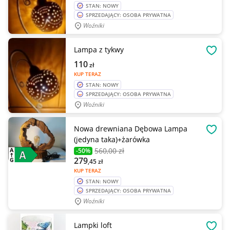
STAN: NOWY
SPRZEDAJĄCY: OSOBA PRYWATNA
Woźniki
Lampa z tykwy
OBSE
110
zł
KUP TERAZ
STAN: NOWY
SPRZEDAJĄCY: OSOBA PRYWATNA
Woźniki
Nowa drewniana Dębowa Lampa
OBSE
(jedyna taka)+żarówka
560
,00 zł
-50%
279
,45
zł
KUP TERAZ
STAN: NOWY
SPRZEDAJĄCY: OSOBA PRYWATNA
Woźniki
Lampki loft