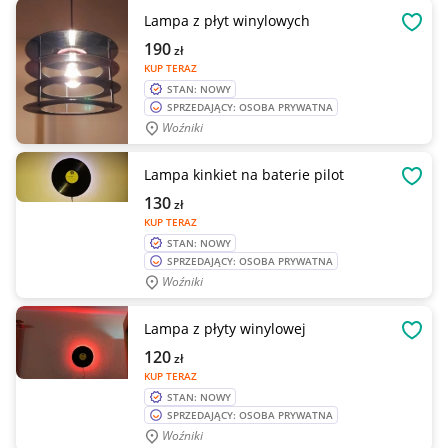
Lampa z płyt winylowych
OBSE
190
zł
KUP TERAZ
STAN: NOWY
SPRZEDAJĄCY: OSOBA PRYWATNA
Woźniki
Lampa kinkiet na baterie pilot
OBSE
130
zł
KUP TERAZ
STAN: NOWY
SPRZEDAJĄCY: OSOBA PRYWATNA
Woźniki
Lampa z płyty winylowej
OBSE
120
zł
KUP TERAZ
STAN: NOWY
SPRZEDAJĄCY: OSOBA PRYWATNA
Woźniki