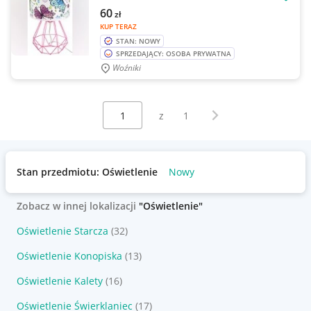
OBSE
60
zł
KUP TERAZ
STAN: NOWY
SPRZEDAJĄCY: OSOBA PRYWATNA
Woźniki
Wybierz stronę:
Następna strona
z
1
Stan przedmiotu: Oświetlenie
Nowy
Zobacz w innej lokalizacji
"Oświetlenie"
Oświetlenie Starcza
(32)
Oświetlenie Konopiska
(13)
Oświetlenie Kalety
(16)
Oświetlenie Świerklaniec
(17)