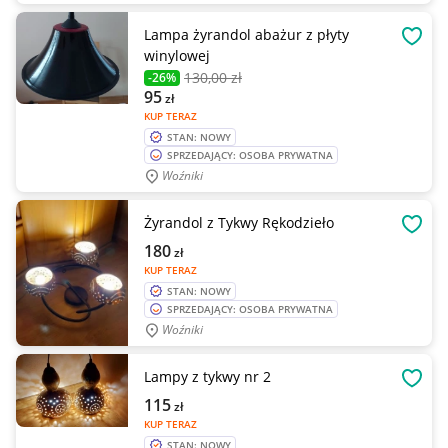
Lampa żyrandol abażur z płyty
OBSE
winylowej
130
,00 zł
-26%
95
zł
KUP TERAZ
STAN: NOWY
SPRZEDAJĄCY: OSOBA PRYWATNA
Woźniki
Żyrandol z Tykwy Rękodzieło
OBSE
180
zł
KUP TERAZ
STAN: NOWY
SPRZEDAJĄCY: OSOBA PRYWATNA
Woźniki
Lampy z tykwy nr 2
OBSE
115
zł
KUP TERAZ
STAN: NOWY