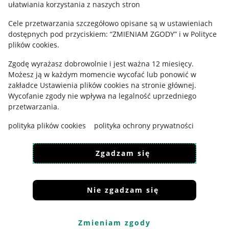
ułatwiania korzystania z naszych stron
Ustawienia plików "cookies"
Cele przetwarzania szczegółowo opisane są w ustawieniach
Udostępnianie lokalizacji
dostępnych pod przyciskiem: “ZMIENIAM ZGODY” i w Polityce
Informacje dla Aktu o Usługach Cyfrowych
plików cookies.
Zgodę wyrażasz dobrowolnie i jest ważna 12 miesięcy.
Pobierz aplikację
Możesz ją w każdym momencie wycofać lub ponowić w
zakładce
Ustawienia plików cookies
na stronie głównej.
Wycofanie zgody nie wpływa na legalność uprzedniego
przetwarzania.
polityka plików cookies
polityka ochrony prywatności
Zgadzam się
Nie zgadzam się
Korzystanie z serwisu oznacza akceptację
regulaminu
.
Zmieniam zgody