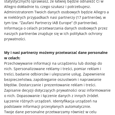
statystycznych) sprawiasz, że łatwiej będzie odnaleźć Ci w
Allegro dokładnie to, czego szukasz i potrzebujesz.
Administratorem Twoich danych osobowych będzie Allegro a
w niektórych przypadkach nasi partnerzy (
17
partnerów
), w
tym tzw. “Zaufani Partnerzy IAB Europe” (
9
partnerów
).
Przydatne informacje
Informacja o celach przetwarzania danych osobowych przez
naszych partnerów znajduje się w ich politykach ochrony
prywatności.
Jak to działa
Napisz do nas
My i nasi partnerzy możemy przetwarzać dane personalne
w celach:
Allegro Gadane dla sprzedających
Przechowywanie informacji na urządzeniu lub dostęp do
Allegro Gadane dla kupujących
nich
.
Spersonalizowane reklamy i treści, pomiar reklam i
treści, badanie odbiorców i ulepszanie usług
.
Zapewnienie
Mapa miejscowości
bezpieczeństwa, zapobieganie oszustwom i naprawianie
błędów
.
Dostarczanie i prezentowanie reklam i treści
.
Informacje prawne
Zapisanie decyzji dotyczących prywatności oraz informowanie
o nich
.
Dopasowanie i łączenie danych z innych źródeł
.
Regulamin
Łączenie różnych urządzeń
.
Identyfikacja urządzeń na
podstawie informacji przesyłanych automatycznie
.
Polityka plików "cookies"
Twoje dane personalne przetwarzamy również w celu