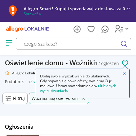
Allegro Smart! Kupuj i sprzedawaj z dostawą za 0 zł
Sprawdź »
Otwórz menu z kategoriami
szukaj
Oświetlenie domu - Woźniki
12
ogłoszeń
POL
Allegro Lokalnie
Dom i Ogród
Oświetlenie
Zamkn
Dodaj swoje wyszukiwania do ulubionych.
Gdy pojawią się nowe oferty, wyślemy Ci je
Podobne:
oświetlenie
oświetlenie szynowe
oświetlenie sc
mailowo. Ustaw powiadomienia w
ulubionych
wyszukiwaniach
.
Filtruj
Woźniki, Śląskie, +0 km
Ogłoszenia