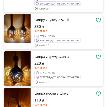
SPRZEDAJĄCY: OSOBA PRYWATNA
Woźniki
Lampy z tykwy 2 sztuki
OBSE
330
zł
KUP TERAZ
STAN: NOWY
SPRZEDAJĄCY: OSOBA PRYWATNA
Woźniki
Lampa z tykwy czarna
OBSE
220
zł
KUP TERAZ
STAN: NOWY
SPRZEDAJĄCY: OSOBA PRYWATNA
Woźniki
Lampa nocna z tykwy
OBSE
110
zł
KUP TERAZ