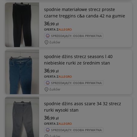
spodnie materiałowe strecz proste
czarne treggins c&a canda 42 na gumie
36
,99
zł
OFERTA Z
ALLEGRO
SPRZEDAJĄCY: OSOBA PRYWATNA
Łuków
spodnie dżins strecz seasons l 40
niebieskie rurki ze średnim stan
36
,99
zł
OFERTA Z
ALLEGRO
SPRZEDAJĄCY: OSOBA PRYWATNA
Łuków
spodnie dżins asos szare 34 32 strecz
rurki wysoki stan
36
,99
zł
OFERTA Z
ALLEGRO
SPRZEDAJĄCY: OSOBA PRYWATNA
Łuków