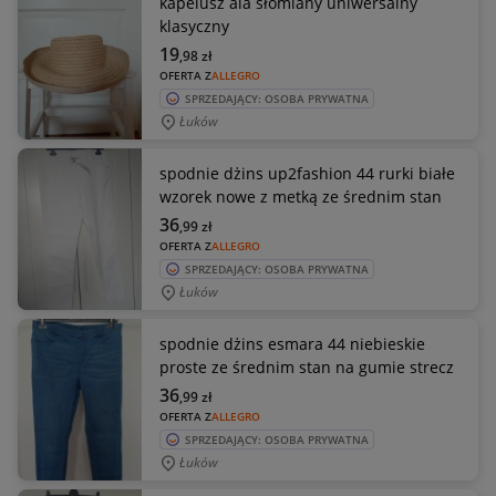
kapelusz ala słomiany uniwersalny
klasyczny
19
,98
zł
OFERTA Z
ALLEGRO
SPRZEDAJĄCY: OSOBA PRYWATNA
Łuków
spodnie dżins up2fashion 44 rurki białe
wzorek nowe z metką ze średnim stan
36
,99
zł
OFERTA Z
ALLEGRO
SPRZEDAJĄCY: OSOBA PRYWATNA
Łuków
spodnie dżins esmara 44 niebieskie
proste ze średnim stan na gumie strecz
36
,99
zł
OFERTA Z
ALLEGRO
SPRZEDAJĄCY: OSOBA PRYWATNA
Łuków