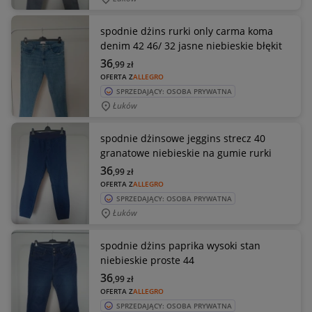
spodnie dżins rurki only carma koma
denim 42 46/ 32 jasne niebieskie błękit
36
,99
zł
OFERTA Z
ALLEGRO
SPRZEDAJĄCY: OSOBA PRYWATNA
Łuków
spodnie dżinsowe jeggins strecz 40
granatowe niebieskie na gumie rurki
36
,99
zł
OFERTA Z
ALLEGRO
SPRZEDAJĄCY: OSOBA PRYWATNA
Łuków
spodnie dżins paprika wysoki stan
niebieskie proste 44
36
,99
zł
OFERTA Z
ALLEGRO
SPRZEDAJĄCY: OSOBA PRYWATNA