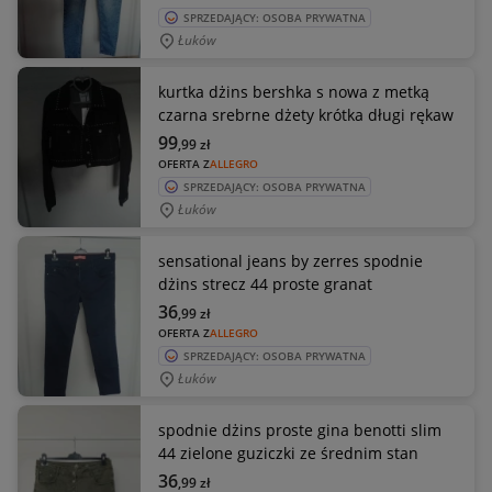
SPRZEDAJĄCY: OSOBA PRYWATNA
Łuków
kurtka dżins bershka s nowa z metką
czarna srebrne dżety krótka długi rękaw
99
,99
zł
OFERTA Z
ALLEGRO
SPRZEDAJĄCY: OSOBA PRYWATNA
Łuków
sensational jeans by zerres spodnie
dżins strecz 44 proste granat
36
,99
zł
OFERTA Z
ALLEGRO
SPRZEDAJĄCY: OSOBA PRYWATNA
Łuków
spodnie dżins proste gina benotti slim
44 zielone guziczki ze średnim stan
36
,99
zł