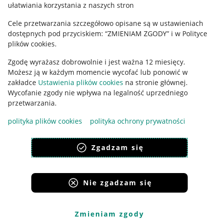
ułatwiania korzystania z naszych stron
Ustawienia plików "cookies"
Cele przetwarzania szczegółowo opisane są w ustawieniach
Udostępnianie lokalizacji
dostępnych pod przyciskiem: “ZMIENIAM ZGODY” i w Polityce
Informacje dla Aktu o Usługach Cyfrowych
plików cookies.
Zgodę wyrażasz dobrowolnie i jest ważna 12 miesięcy.
Pobierz aplikację
Możesz ją w każdym momencie wycofać lub ponowić w
zakładce
Ustawienia plików cookies
na stronie głównej.
Wycofanie zgody nie wpływa na legalność uprzedniego
przetwarzania.
polityka plików cookies
polityka ochrony prywatności
Zgadzam się
Nie zgadzam się
Korzystanie z serwisu oznacza akceptację
regulaminu
.
Zmieniam zgody