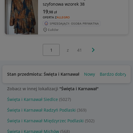
szyfonowa wzorek 38
19
,98
zł
OFERTA Z
ALLEGRO
SPRZEDAJĄCY: OSOBA PRYWATNA
Łuków
Wybierz stronę:
Następna strona
z
41
Stan przedmiotu: Święta i Karnawał
Nowy
Bardzo dobry
Zobacz w innej lokalizacji
"Święta i Karnawał"
Święta i Karnawał Siedlce
(5027)
Święta i Karnawał Radzyń Podlaski
(369)
Święta i Karnawał Międzyrzec Podlaski
(502)
Święta i Karnawał Michów
(568)