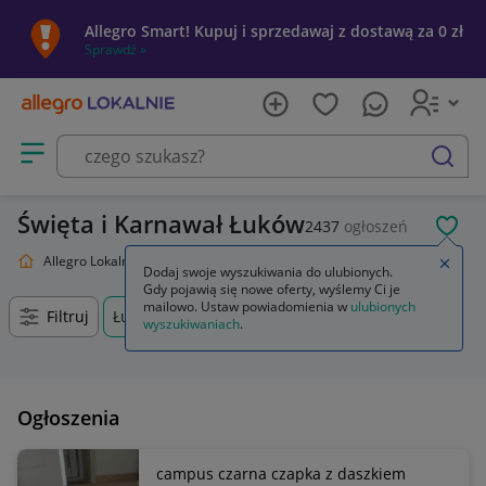
Allegro Smart! Kupuj i sprzedawaj z dostawą za 0 zł
Sprawdź »
Otwórz menu z kategoriami
szukaj
Święta i Karnawał Łuków
2437
ogłoszeń
POL
Allegro Lokalnie
Dom i Ogród
Święta i Karnawał
Zamkn
Dodaj swoje wyszukiwania do ulubionych.
Gdy pojawią się nowe oferty, wyślemy Ci je
mailowo. Ustaw powiadomienia w
ulubionych
Filtruj
Łuków, Lubelskie, +0 km
wyszukiwaniach
.
Ogłoszenia
campus czarna czapka z daszkiem