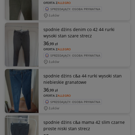
OFERTA Z
ALLEGRO
SPRZEDAJĄCY: OSOBA PRYWATNA
Łuków
spodnie dżins denim co 42 44 rurki
wysoki stan szare strecz
36
,99
zł
OFERTA Z
ALLEGRO
SPRZEDAJĄCY: OSOBA PRYWATNA
Łuków
spodnie dżins c&a 44 rurki wysoki stan
niebieskie granatowe
36
,99
zł
OFERTA Z
ALLEGRO
SPRZEDAJĄCY: OSOBA PRYWATNA
Łuków
spodnie dżins c&a mama 42 slim czarne
proste niski stan strecz