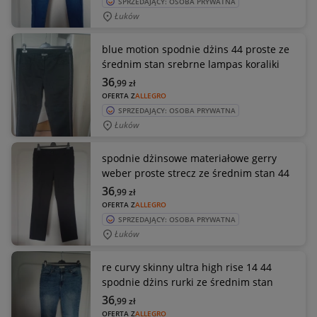
SPRZEDAJĄCY: OSOBA PRYWATNA
Łuków
blue motion spodnie dżins 44 proste ze
średnim stan srebrne lampas koraliki
36
,99
zł
OFERTA Z
ALLEGRO
SPRZEDAJĄCY: OSOBA PRYWATNA
Łuków
spodnie dżinsowe materiałowe gerry
weber proste strecz ze średnim stan 44
36
,99
zł
OFERTA Z
ALLEGRO
SPRZEDAJĄCY: OSOBA PRYWATNA
Łuków
re curvy skinny ultra high rise 14 44
spodnie dżins rurki ze średnim stan
36
,99
zł
OFERTA Z
ALLEGRO