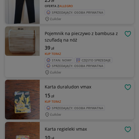
25
zł
OFERTA Z
ALLEGRO
SPRZEDAJĄCY: OSOBA PRYWATNA
Łuków
Pojemnik na pieczywo z bambusa z
OBSE
szufladą na nóż
39
zł
KUP TERAZ
STAN: NOWY
CZĘSTO SPRZEDAJE
SPRZEDAJĄCY: OSOBA PRYWATNA
Łuków
Karta duraludon vmax
OBSE
15
zł
KUP TERAZ
SPRZEDAJĄCY: OSOBA PRYWATNA
Łuków
Karta regieleki vmax
OBSE
10
zł