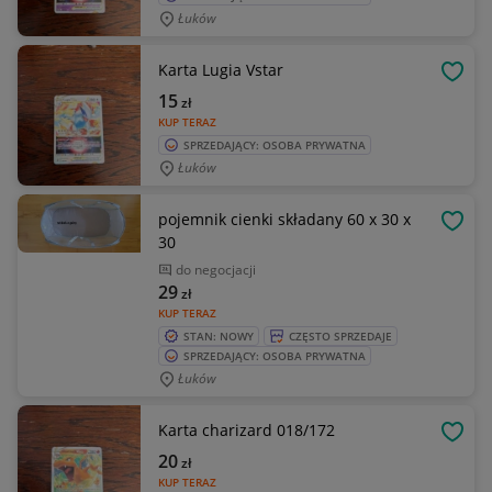
Łuków
Karta Lugia Vstar
OBSE
15
zł
KUP TERAZ
SPRZEDAJĄCY: OSOBA PRYWATNA
Łuków
pojemnik cienki składany 60 x 30 x
OBSE
30
do negocjacji
29
zł
KUP TERAZ
STAN: NOWY
CZĘSTO SPRZEDAJE
SPRZEDAJĄCY: OSOBA PRYWATNA
Łuków
Karta charizard 018/172
OBSE
20
zł
KUP TERAZ