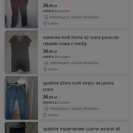
36
,99
zł
OFERTA Z
ALLEGRO
SPRZEDAJĄCY: OSOBA PRYWATNA
Łuków
sukienka midi heine 42 szara paseczki
rękawki nowa z metką
36
,99
zł
OFERTA Z
ALLEGRO
SPRZEDAJĄCY: OSOBA PRYWATNA
Łuków
spodnie dżins rurki strecz 44 janina
szare
36
,99
zł
OFERTA Z
ALLEGRO
SPRZEDAJĄCY: OSOBA PRYWATNA
Łuków
spodnie materiałowe czarne wzorek 40