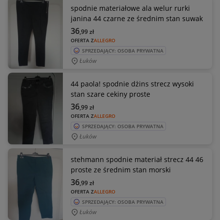
spodnie materiałowe ala welur rurki
janina 44 czarne ze średnim stan suwak
36
,99
zł
OFERTA Z
ALLEGRO
SPRZEDAJĄCY: OSOBA PRYWATNA
Łuków
44 paola! spodnie dżins strecz wysoki
stan szare cekiny proste
36
,99
zł
OFERTA Z
ALLEGRO
SPRZEDAJĄCY: OSOBA PRYWATNA
Łuków
stehmann spodnie materiał strecz 44 46
proste ze średnim stan morski
36
,99
zł
OFERTA Z
ALLEGRO
SPRZEDAJĄCY: OSOBA PRYWATNA
Łuków