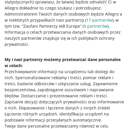
statystycznych) sprawiasz, że łatwiej będzie odnaleźć Ci w
Allegro dokładnie to, czego szukasz i potrzebujesz.
Administratorem Twoich danych osobowych będzie Allegro a
w niektórych przypadkach nasi partnerzy (
17
partnerów
), w
tym tzw. “Zaufani Partnerzy IAB Europe” (
9
partnerów
).
Przydatne informacje
Informacja o celach przetwarzania danych osobowych przez
naszych partnerów znajduje się w ich politykach ochrony
prywatności.
Jak to działa
Napisz do nas
My i nasi partnerzy możemy przetwarzać dane personalne
w celach:
Allegro Gadane dla sprzedających
Przechowywanie informacji na urządzeniu lub dostęp do
Allegro Gadane dla kupujących
nich
.
Spersonalizowane reklamy i treści, pomiar reklam i
treści, badanie odbiorców i ulepszanie usług
.
Zapewnienie
Mapa miejscowości
bezpieczeństwa, zapobieganie oszustwom i naprawianie
błędów
.
Dostarczanie i prezentowanie reklam i treści
.
Informacje prawne
Zapisanie decyzji dotyczących prywatności oraz informowanie
o nich
.
Dopasowanie i łączenie danych z innych źródeł
.
Regulamin
Łączenie różnych urządzeń
.
Identyfikacja urządzeń na
podstawie informacji przesyłanych automatycznie
.
Polityka plików "cookies"
Twoje dane personalne przetwarzamy również w celu