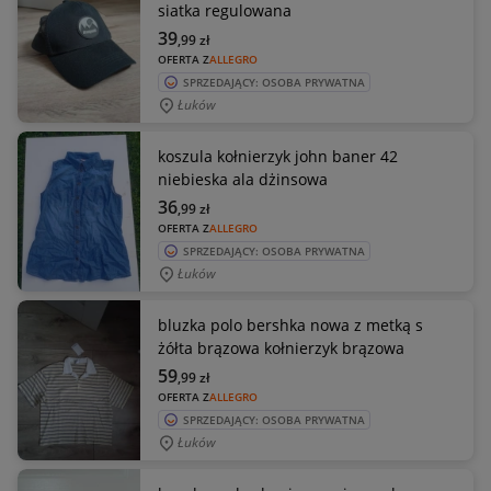
siatka regulowana
39
,99
zł
OFERTA Z
ALLEGRO
SPRZEDAJĄCY: OSOBA PRYWATNA
Łuków
koszula kołnierzyk john baner 42
niebieska ala dżinsowa
36
,99
zł
OFERTA Z
ALLEGRO
SPRZEDAJĄCY: OSOBA PRYWATNA
Łuków
bluzka polo bershka nowa z metką s
żółta brązowa kołnierzyk brązowa
59
,99
zł
OFERTA Z
ALLEGRO
SPRZEDAJĄCY: OSOBA PRYWATNA
Łuków