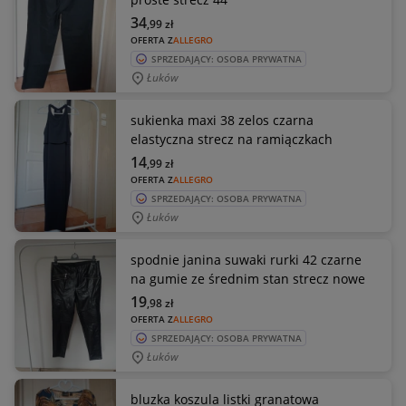
34
,99
zł
OFERTA Z
ALLEGRO
SPRZEDAJĄCY: OSOBA PRYWATNA
Łuków
sukienka maxi 38 zelos czarna
elastyczna strecz na ramiączkach
14
,99
zł
OFERTA Z
ALLEGRO
SPRZEDAJĄCY: OSOBA PRYWATNA
Łuków
spodnie janina suwaki rurki 42 czarne
na gumie ze średnim stan strecz nowe
19
,98
zł
OFERTA Z
ALLEGRO
SPRZEDAJĄCY: OSOBA PRYWATNA
Łuków
bluzka koszula listki granatowa