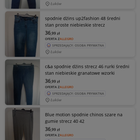
Łuków
spodnie dżins up2fashion 48 średni
stan proste niebieskie strecz
36
,99
zł
OFERTA Z
ALLEGRO
SPRZEDAJĄCY: OSOBA PRYWATNA
Łuków
c&a spodnie dżins strecz 46 rurki średni
stan niebieskie granatowe wzorki
36
,99
zł
OFERTA Z
ALLEGRO
SPRZEDAJĄCY: OSOBA PRYWATNA
Łuków
Blue motion spodnie chinos szare na
gumie strecz 40 42
36
,99
zł
OFERTA Z
ALLEGRO