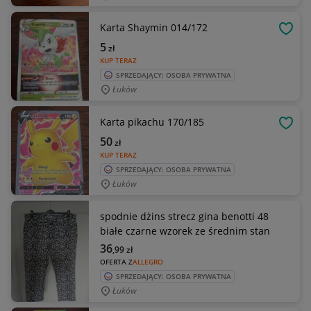
Karta Shaymin 014/172
OBSE
5
zł
KUP TERAZ
SPRZEDAJĄCY: OSOBA PRYWATNA
Łuków
Karta pikachu 170/185
OBSE
50
zł
KUP TERAZ
SPRZEDAJĄCY: OSOBA PRYWATNA
Łuków
spodnie dżins strecz gina benotti 48
białe czarne wzorek ze średnim stan
36
,99
zł
OFERTA Z
ALLEGRO
SPRZEDAJĄCY: OSOBA PRYWATNA
Łuków