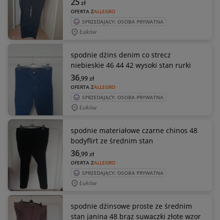
25
zł
OFERTA Z
ALLEGRO
SPRZEDAJĄCY: OSOBA PRYWATNA
Łuków
spodnie dżins denim co strecz
niebieskie 46 44 42 wysoki stan rurki
36
,99
zł
OFERTA Z
ALLEGRO
SPRZEDAJĄCY: OSOBA PRYWATNA
Łuków
spodnie materiałowe czarne chinos 48
bodyflirt ze średnim stan
36
,99
zł
OFERTA Z
ALLEGRO
SPRZEDAJĄCY: OSOBA PRYWATNA
Łuków
spodnie dżinsowe proste ze średnim
stan janina 48 brąz suwaczki złote wzor