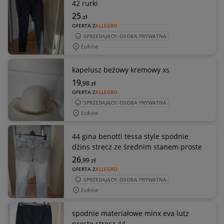
42 rurki
25
zł
OFERTA Z
ALLEGRO
SPRZEDAJĄCY: OSOBA PRYWATNA
Łuków
kapelusz beżowy kremowy xs
19
,98
zł
OFERTA Z
ALLEGRO
SPRZEDAJĄCY: OSOBA PRYWATNA
Łuków
44 gina benotti tessa style spodnie
dżins strecz ze średnim stanem proste
26
,99
zł
OFERTA Z
ALLEGRO
SPRZEDAJĄCY: OSOBA PRYWATNA
Łuków
spodnie materiałowe minx eva lutz
proste strecz 44