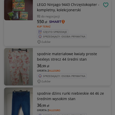
LEGO Ninjago 9443 Chrzęstokopter -
OBSE
kompletny, kolekcjonerski
do negocjacji
550
zł
KUP TERAZ
CZĘSTO SPRZEDAJE
SPRZEDAJĄCY: OSOBA PRYWATNA
Łuków
spodnie materiałowe kwiaty proste
bexleys strecz 44 średni stan
36
,99
zł
OFERTA Z
ALLEGRO
SPRZEDAJĄCY: OSOBA PRYWATNA
Łuków
spodnie dżins rurki niebieskie 44 46 ze
średnim wysokim stan
36
,99
zł
OFERTA Z
ALLEGRO