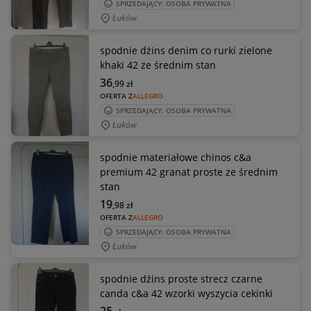
SPRZEDAJĄCY: OSOBA PRYWATNA
Łuków
spodnie dżins denim co rurki zielone
khaki 42 ze średnim stan
36
,99
zł
OFERTA Z
ALLEGRO
SPRZEDAJĄCY: OSOBA PRYWATNA
Łuków
spodnie materiałowe chinos c&a
premium 42 granat proste ze średnim
stan
19
,98
zł
OFERTA Z
ALLEGRO
SPRZEDAJĄCY: OSOBA PRYWATNA
Łuków
spodnie dżins proste strecz czarne
canda c&a 42 wzorki wyszycia cekinki