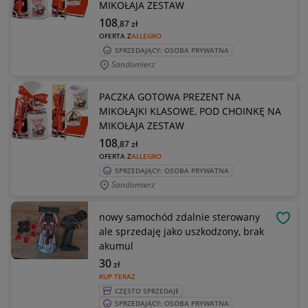
MIKOŁAJA ZESTAW
108
,87
zł
OFERTA Z
ALLEGRO
SPRZEDAJĄCY: OSOBA PRYWATNA
Sandomierz
PACZKA GOTOWA PREZENT NA
MIKOŁAJKI KLASOWE, POD CHOINKĘ NA
MIKOŁAJA ZESTAW
108
,87
zł
OFERTA Z
ALLEGRO
SPRZEDAJĄCY: OSOBA PRYWATNA
Sandomierz
nowy samochód zdalnie sterowany
OBSE
ale sprzedaję jako uszkodzony, brak
akumul
30
zł
KUP TERAZ
CZĘSTO SPRZEDAJE
SPRZEDAJĄCY: OSOBA PRYWATNA