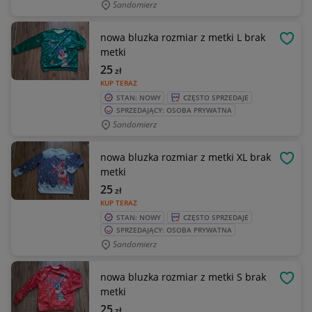
Sandomierz
nowa bluzka rozmiar z metki L brak
OBSE
metki
25
zł
KUP TERAZ
STAN: NOWY
CZĘSTO SPRZEDAJE
SPRZEDAJĄCY: OSOBA PRYWATNA
Sandomierz
nowa bluzka rozmiar z metki XL brak
OBSE
metki
25
zł
KUP TERAZ
STAN: NOWY
CZĘSTO SPRZEDAJE
SPRZEDAJĄCY: OSOBA PRYWATNA
Sandomierz
nowa bluzka rozmiar z metki S brak
OBSE
metki
25
zł