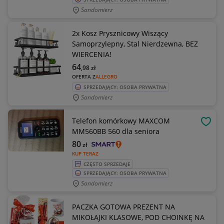
Sandomierz
2x Kosz Prysznicowy Wiszący
Samoprzylepny, Stal Nierdzewna, BEZ
WIERCENIA!
64
,98
zł
OFERTA Z
ALLEGRO
SPRZEDAJĄCY: OSOBA PRYWATNA
Sandomierz
Telefon komórkowy MAXCOM
OBSE
MM560BB 560 dla seniora
80
zł
KUP TERAZ
CZĘSTO SPRZEDAJE
SPRZEDAJĄCY: OSOBA PRYWATNA
Sandomierz
PACZKA GOTOWA PREZENT NA
MIKOŁAJKI KLASOWE, POD CHOINKĘ NA