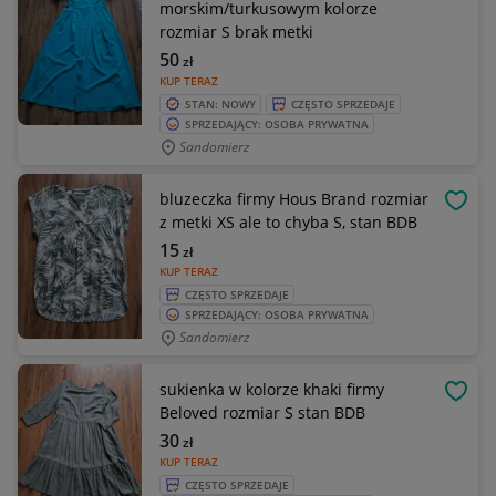
morskim/turkusowym kolorze
rozmiar S brak metki
50
zł
KUP TERAZ
STAN: NOWY
CZĘSTO SPRZEDAJE
SPRZEDAJĄCY: OSOBA PRYWATNA
Sandomierz
bluzeczka firmy Hous Brand rozmiar
OBSE
z metki XS ale to chyba S, stan BDB
15
zł
KUP TERAZ
CZĘSTO SPRZEDAJE
SPRZEDAJĄCY: OSOBA PRYWATNA
Sandomierz
sukienka w kolorze khaki firmy
OBSE
Beloved rozmiar S stan BDB
30
zł
KUP TERAZ
CZĘSTO SPRZEDAJE