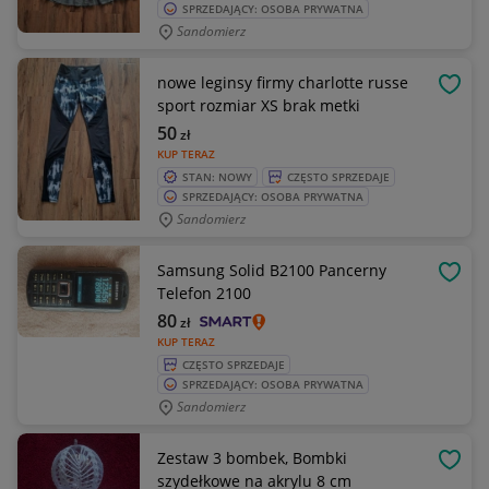
SPRZEDAJĄCY: OSOBA PRYWATNA
Sandomierz
nowe leginsy firmy charlotte russe
OBSE
sport rozmiar XS brak metki
50
zł
KUP TERAZ
STAN: NOWY
CZĘSTO SPRZEDAJE
SPRZEDAJĄCY: OSOBA PRYWATNA
Sandomierz
Samsung Solid B2100 Pancerny
OBSE
Telefon 2100
80
zł
KUP TERAZ
CZĘSTO SPRZEDAJE
SPRZEDAJĄCY: OSOBA PRYWATNA
Sandomierz
Zestaw 3 bombek, Bombki
OBSE
szydełkowe na akrylu 8 cm