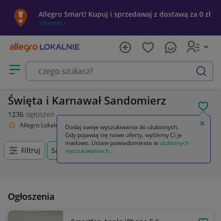
Allegro Smart! Kupuj i sprzedawaj z dostawą za 0 zł
Sprawdź »
Otwórz menu z kategoriami
szukaj
Święta i Karnawał Sandomierz
POL
1236
ogłoszeń
Zamkn
Allegro Lokalnie
Dom i Ogród
Święta i Karnawał
Dodaj swoje wyszukiwania do ulubionych.
Gdy pojawią się nowe oferty, wyślemy Ci je
mailowo. Ustaw powiadomienia w
ulubionych
Filtruj
Sandomierz, Świętokrzyskie, +0 km
wyszukiwaniach
.
Ogłoszenia