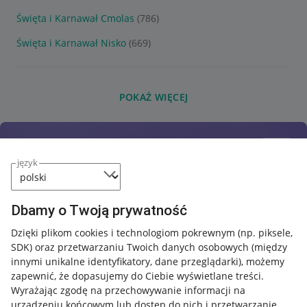
Święta i Karnawał Cmolas
(786)
Święta i Karnawał Nisko
(669)
POKAŻ WIĘCEJ
język
Dbamy o Twoją prywatność
Dzięki plikom cookies i technologiom pokrewnym
(np. piksele,
SDK)
oraz przetwarzaniu Twoich danych osobowych
(między
innymi unikalne identyfikatory, dane przeglądarki)
, możemy
zapewnić, że dopasujemy do Ciebie wyświetlane treści.
Wyrażając zgodę na przechowywanie informacji na
urządzeniu końcowym lub dostęp do nich i przetwarzanie