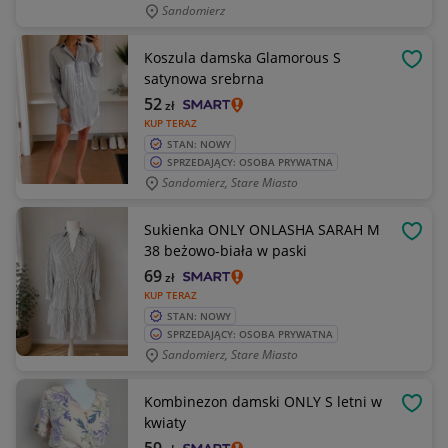
Sandomierz
Koszula damska Glamorous S
OBSE
satynowa srebrna
52
zł
KUP TERAZ
STAN: NOWY
SPRZEDAJĄCY: OSOBA PRYWATNA
Sandomierz, Stare Miasto
Sukienka ONLY ONLASHA SARAH M
OBSE
38 beżowo-biała w paski
69
zł
KUP TERAZ
STAN: NOWY
SPRZEDAJĄCY: OSOBA PRYWATNA
Sandomierz, Stare Miasto
Kombinezon damski ONLY S letni w
OBSE
kwiaty