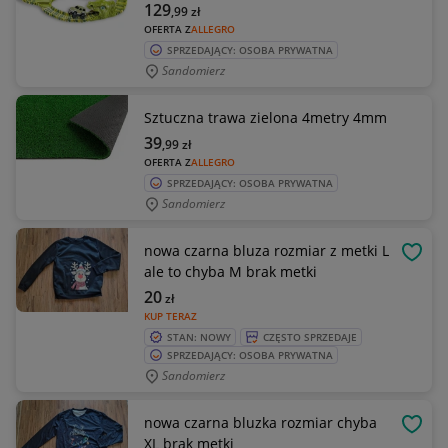
129
,99
zł
OFERTA Z
ALLEGRO
SPRZEDAJĄCY: OSOBA PRYWATNA
Sandomierz
Sztuczna trawa zielona 4metry 4mm
39
,99
zł
OFERTA Z
ALLEGRO
SPRZEDAJĄCY: OSOBA PRYWATNA
Sandomierz
nowa czarna bluza rozmiar z metki L
OBSE
ale to chyba M brak metki
20
zł
KUP TERAZ
STAN: NOWY
CZĘSTO SPRZEDAJE
SPRZEDAJĄCY: OSOBA PRYWATNA
Sandomierz
nowa czarna bluzka rozmiar chyba
OBSE
XL brak metki