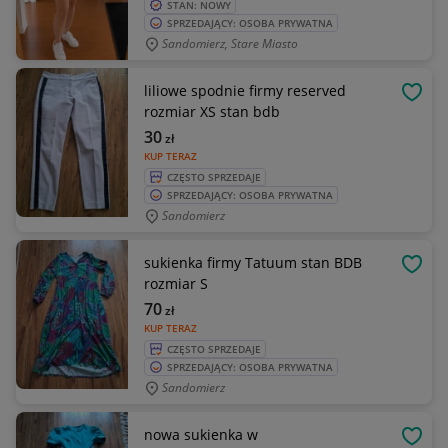
STAN: NOWY
SPRZEDAJĄCY: OSOBA PRYWATNA
Sandomierz, Stare Miasto
liliowe spodnie firmy reserved
OBSE
rozmiar XS stan bdb
30
zł
KUP TERAZ
CZĘSTO SPRZEDAJE
SPRZEDAJĄCY: OSOBA PRYWATNA
Sandomierz
sukienka firmy Tatuum stan BDB
OBSE
rozmiar S
70
zł
KUP TERAZ
CZĘSTO SPRZEDAJE
SPRZEDAJĄCY: OSOBA PRYWATNA
Sandomierz
nowa sukienka w
OBSE