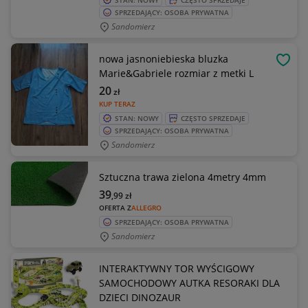
STAN: NOWY
CZĘSTO SPRZEDAJE
SPRZEDAJĄCY: OSOBA PRYWATNA
Sandomierz
nowa jasnoniebieska bluzka
OBSE
Marie&Gabriele rozmiar z metki L
20
zł
KUP TERAZ
STAN: NOWY
CZĘSTO SPRZEDAJE
SPRZEDAJĄCY: OSOBA PRYWATNA
Sandomierz
Sztuczna trawa zielona 4metry 4mm
39
,99
zł
OFERTA Z
ALLEGRO
SPRZEDAJĄCY: OSOBA PRYWATNA
Sandomierz
INTERAKTYWNY TOR WYŚCIGOWY
SAMOCHODOWY AUTKA RESORAKI DLA
DZIECI DINOZAUR