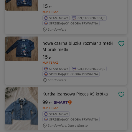
15
zł
KUP TERAZ
STAN: NOWY
CZĘSTO SPRZEDAJE
SPRZEDAJĄCY: OSOBA PRYWATNA
Sandomierz
nowa czarna bluzka rozmiar z metki
OBSE
M brak metki
15
zł
KUP TERAZ
STAN: NOWY
CZĘSTO SPRZEDAJE
SPRZEDAJĄCY: OSOBA PRYWATNA
Sandomierz
Kurtka jeansowa Pieces XS krótka
OBSE
99
zł
KUP TERAZ
STAN: NOWY
SPRZEDAJĄCY: OSOBA PRYWATNA
Sandomierz, Stare Miasto