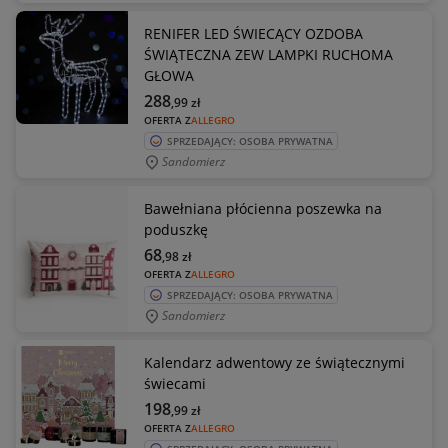
RENIFER LED ŚWIECĄCY OZDOBA
ŚWIĄTECZNA ZEW LAMPKI RUCHOMA
GŁOWA
288
,99
zł
OFERTA Z
ALLEGRO
SPRZEDAJĄCY: OSOBA PRYWATNA
Sandomierz
Bawełniana płócienna poszewka na
poduszkę
68
,98
zł
OFERTA Z
ALLEGRO
SPRZEDAJĄCY: OSOBA PRYWATNA
Sandomierz
Kalendarz adwentowy ze świątecznymi
świecami
198
,99
zł
OFERTA Z
ALLEGRO