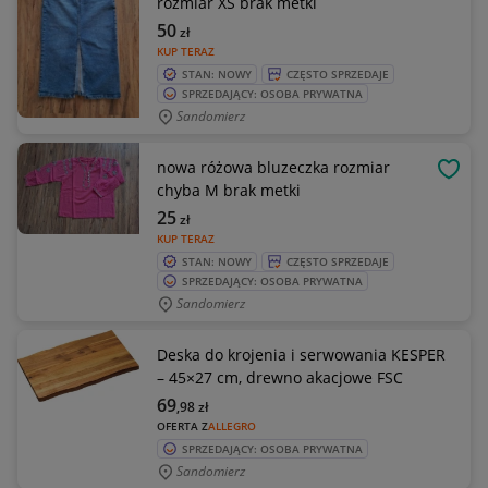
rozmiar XS brak metki
50
zł
KUP TERAZ
STAN: NOWY
CZĘSTO SPRZEDAJE
SPRZEDAJĄCY: OSOBA PRYWATNA
Sandomierz
nowa różowa bluzeczka rozmiar
OBSE
chyba M brak metki
25
zł
KUP TERAZ
STAN: NOWY
CZĘSTO SPRZEDAJE
SPRZEDAJĄCY: OSOBA PRYWATNA
Sandomierz
Deska do krojenia i serwowania KESPER
– 45×27 cm, drewno akacjowe FSC
69
,98
zł
OFERTA Z
ALLEGRO
SPRZEDAJĄCY: OSOBA PRYWATNA
Sandomierz