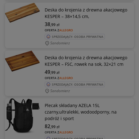
Deska do krojenia z drewna akacjowego
KESPER – 38×14,5 cm,
38
,99
zł
OFERTA Z
ALLEGRO
SPRZEDAJĄCY: OSOBA PRYWATNA
Sandomierz
Deska do krojenia z drewna akacjowego
KESPER – FSC, rowek na sok, 32×21 cm
49
,99
zł
OFERTA Z
ALLEGRO
SPRZEDAJĄCY: OSOBA PRYWATNA
Sandomierz
Plecak składany AZELA 15L
czarny,ultralekki, wodoodporny, na
podróż i sport
82
,99
zł
OFERTA Z
ALLEGRO
SPRZEDAJĄCY: OSOBA PRYWATNA