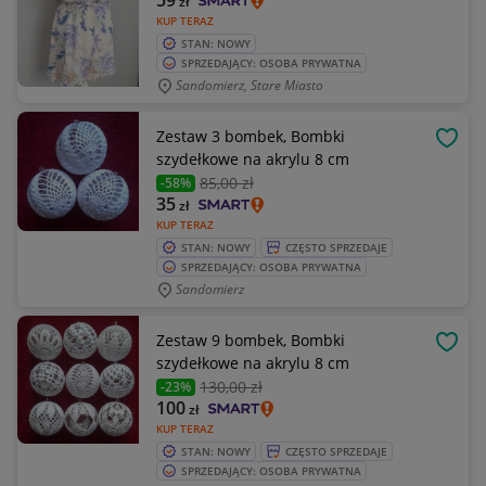
59
zł
KUP TERAZ
STAN: NOWY
SPRZEDAJĄCY: OSOBA PRYWATNA
Sandomierz, Stare Miasto
Zestaw 3 bombek, Bombki
OBSE
szydełkowe na akrylu 8 cm
85
,00 zł
-58%
35
zł
KUP TERAZ
STAN: NOWY
CZĘSTO SPRZEDAJE
SPRZEDAJĄCY: OSOBA PRYWATNA
Sandomierz
Zestaw 9 bombek, Bombki
OBSE
szydełkowe na akrylu 8 cm
130
,00 zł
-23%
100
zł
KUP TERAZ
STAN: NOWY
CZĘSTO SPRZEDAJE
SPRZEDAJĄCY: OSOBA PRYWATNA