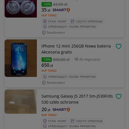
43
,00 zł
-18%
35
zł
KUP TERAZ
STAN: NOWY
CZĘSTO SPRZEDAJE
SPRZEDAJĄCY: OSOBA PRYWATNA
Sandomierz
iPhone 12 mini 256GB Nowa bateria
OBSE
Akcesoria gratis
800
,00 zł
do negocjacji
-18%
650
zł
KUP TERAZ
SPRZEDAJĄCY: OSOBA PRYWATNA
Sandomierz
Samsung Galaxy J5 2017 Sm-J530F/ds
OBSE
530 szkło ochronne
20
zł
KUP TERAZ
STAN: NOWY
CZĘSTO SPRZEDAJE
SPRZEDAJĄCY: OSOBA PRYWATNA