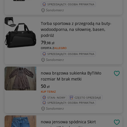
SPRZEDAJĄCY: OSOBA PRYWATNA
Sandomierz
Torba sportowa z przegrodą na buty-
wodoodporna, na siłownię, basen,
podróż
79
,98
zł
OFERTA Z
ALLEGRO
SPRZEDAJĄCY: OSOBA PRYWATNA
Sandomierz
nowa brązowa sukienka ByTiMo
OBSE
rozmiar M brak metki
50
zł
KUP TERAZ
STAN: NOWY
CZĘSTO SPRZEDAJE
SPRZEDAJĄCY: OSOBA PRYWATNA
Sandomierz
nowa jensowa spódnica Skirt
OBSE