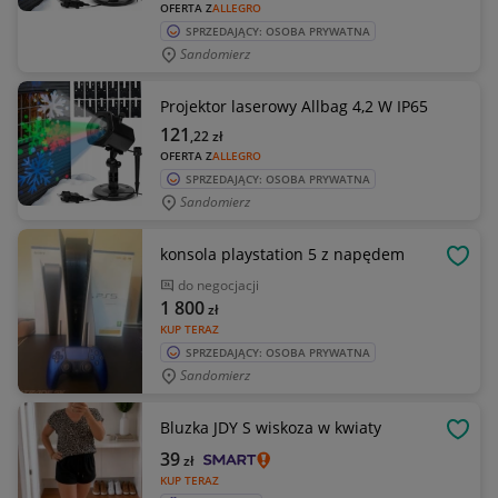
OFERTA Z
ALLEGRO
SPRZEDAJĄCY: OSOBA PRYWATNA
Sandomierz
Projektor laserowy Allbag 4,2 W IP65
121
,22
zł
OFERTA Z
ALLEGRO
SPRZEDAJĄCY: OSOBA PRYWATNA
Sandomierz
konsola playstation 5 z napędem
OBSE
do negocjacji
1 800
zł
KUP TERAZ
SPRZEDAJĄCY: OSOBA PRYWATNA
Sandomierz
Bluzka JDY S wiskoza w kwiaty
OBSE
39
zł
KUP TERAZ