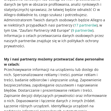
danych (w tym w obszarze profilowania, analiz rynkowych i
statystycznych) sprawiasz, że łatwiej będzie odnaleźć Ci w
Allegro dokładnie to, czego szukasz i potrzebujesz.
Administratorem Twoich danych osobowych będzie Allegro a
w niektórych przypadkach nasi partnerzy (
17
partnerów
), w
tym tzw. “Zaufani Partnerzy IAB Europe” (
9
partnerów
).
Przydatne informacje
Informacja o celach przetwarzania danych osobowych przez
naszych partnerów znajduje się w ich politykach ochrony
prywatności.
Jak to działa
Napisz do nas
My i nasi partnerzy możemy przetwarzać dane personalne
w celach:
Allegro Gadane dla sprzedających
Przechowywanie informacji na urządzeniu lub dostęp do
Allegro Gadane dla kupujących
nich
.
Spersonalizowane reklamy i treści, pomiar reklam i
treści, badanie odbiorców i ulepszanie usług
.
Zapewnienie
Mapa miejscowości
bezpieczeństwa, zapobieganie oszustwom i naprawianie
błędów
.
Dostarczanie i prezentowanie reklam i treści
.
Informacje prawne
Zapisanie decyzji dotyczących prywatności oraz informowanie
o nich
.
Dopasowanie i łączenie danych z innych źródeł
.
Regulamin
Łączenie różnych urządzeń
.
Identyfikacja urządzeń na