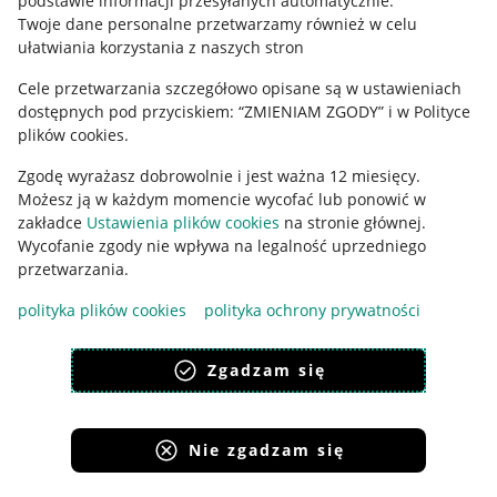
podstawie informacji przesyłanych automatycznie
.
Polityka plików "cookies"
Twoje dane personalne przetwarzamy również w celu
ułatwiania korzystania z naszych stron
Ustawienia plików "cookies"
Cele przetwarzania szczegółowo opisane są w ustawieniach
Udostępnianie lokalizacji
dostępnych pod przyciskiem: “ZMIENIAM ZGODY” i w Polityce
Informacje dla Aktu o Usługach Cyfrowych
plików cookies.
Zgodę wyrażasz dobrowolnie i jest ważna 12 miesięcy.
Pobierz aplikację
Możesz ją w każdym momencie wycofać lub ponowić w
zakładce
Ustawienia plików cookies
na stronie głównej.
Wycofanie zgody nie wpływa na legalność uprzedniego
przetwarzania.
polityka plików cookies
polityka ochrony prywatności
Zgadzam się
Nie zgadzam się
Korzystanie z serwisu oznacza akceptację
regulaminu
.