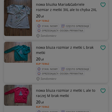
nowa bluzka Maria&Gabriele
OBSE
rozmiar z metki 3XL ale to chyba 2XL
20
zł
KUP TERAZ
STAN: NOWY
CZĘSTO SPRZEDAJE
SPRZEDAJĄCY: OSOBA PRYWATNA
Sandomierz
nowa bluza rozmiar z metki L brak
OBSE
metki
20
zł
KUP TERAZ
STAN: NOWY
CZĘSTO SPRZEDAJE
SPRZEDAJĄCY: OSOBA PRYWATNA
Sandomierz
nowa bluza rozmiar z metki L ale to
OBSE
raczej M brak metki
20
zł
KUP TERAZ