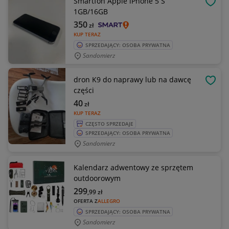
Smartfon Apple iPhone 5 S
OBSE
1GB/16GB
350
zł
KUP TERAZ
SPRZEDAJĄCY: OSOBA PRYWATNA
Sandomierz
dron K9 do naprawy lub na dawcę
OBSE
części
40
zł
KUP TERAZ
CZĘSTO SPRZEDAJE
SPRZEDAJĄCY: OSOBA PRYWATNA
Sandomierz
Kalendarz adwentowy ze sprzętem
outdoorowym
299
,99
zł
OFERTA Z
ALLEGRO
SPRZEDAJĄCY: OSOBA PRYWATNA
Sandomierz