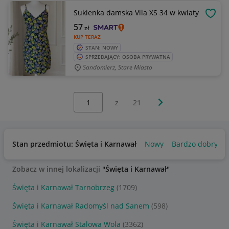
Sukienka damska Vila XS 34 w kwiaty
OBSE
57
zł
KUP TERAZ
STAN: NOWY
SPRZEDAJĄCY: OSOBA PRYWATNA
Sandomierz, Stare Miasto
Wybierz stronę:
Następna strona
z
21
Stan przedmiotu: Święta i Karnawał
Nowy
Bardzo dobry
Zobacz w innej lokalizacji
"Święta i Karnawał"
Święta i Karnawał Tarnobrzeg
(1709)
Święta i Karnawał Radomyśl nad Sanem
(598)
Święta i Karnawał Stalowa Wola
(3362)