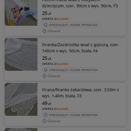
dziecięcym, szer. 90cm x wys. 90cm, F3
25
zł
OFERTA Z
ALLEGRO
SPRZEDAJĄCY: OSOBA PRYWATNA
Gilowice
Firanka/Zazdrostka woal z gipiurą, szer.
140cm x wys. 50cm, biała, F4
25
zł
OFERTA Z
ALLEGRO
SPRZEDAJĄCY: OSOBA PRYWATNA
Gilowice
Firana/firanka żakardowa, szer. 3,50m x
wys. 1,40m, biała, F3
49
zł
OFERTA Z
ALLEGRO
SPRZEDAJĄCY: OSOBA PRYWATNA
Gilowice