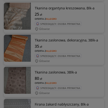
Tkanina organtyna kreszowana, Blk-a
25
zł
OFERTA Z
ALLEGRO
SPRZEDAJĄCY: OSOBA PRYWATNA
Gilowice
Tkanina zasłonowa, dekoracyjna, 3Blk-a
35
zł
OFERTA Z
ALLEGRO
SPRZEDAJĄCY: OSOBA PRYWATNA
Gilowice
Tkanina zasłonowa, 3Blk-a
80
zł
OFERTA Z
ALLEGRO
SPRZEDAJĄCY: OSOBA PRYWATNA
Gilowice
Firana żakard nabłyszczany, Blk-a