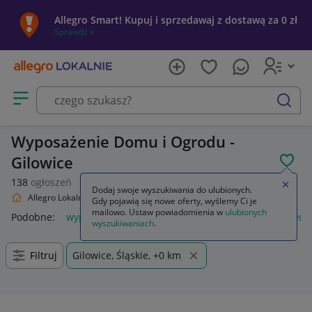
Allegro Smart! Kupuj i sprzedawaj z dostawą za 0 zł
Sprawdź »
Otwórz menu z kategoriami
szukaj
Wyposażenie Domu i Ogrodu -
Gilowice
POL
138
ogłoszeń
Zamkn
Dodaj swoje wyszukiwania do ulubionych.
Allegro Lokalnie
Dom i Ogród
Wyposażenie
Gdy pojawią się nowe oferty, wyślemy Ci je
mailowo. Ustaw powiadomienia w
ulubionych
Podobne:
wyposażenie
piórnik z wyposażeniem
plecak ew
wyszukiwaniach
.
Filtruj
Gilowice, Śląskie, +0 km