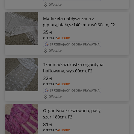
Gilowice
Markizeta nabłyszczana z
gipiurą,biała,sz140cm x w0,60cm, F2
35
zł
OFERTA Z
ALLEGRO
SPRZEDAJĄCY: OSOBA PRYWATNA
Gilowice
Tkanina/zazdrostka organtyna
haftowana, wys.60cm, F2
22
zł
OFERTA Z
ALLEGRO
SPRZEDAJĄCY: OSOBA PRYWATNA
Gilowice
Organtyna kreszowana, pasy,
szer.180cm, F3
81
zł
OFERTA Z
ALLEGRO