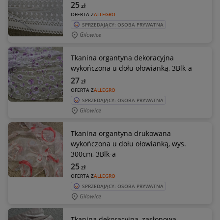
25
zł
OFERTA Z
ALLEGRO
SPRZEDAJĄCY: OSOBA PRYWATNA
Gilowice
Tkanina organtyna dekoracyjna
wykończona u dołu ołowianką, 3Blk-a
27
zł
OFERTA Z
ALLEGRO
SPRZEDAJĄCY: OSOBA PRYWATNA
Gilowice
Tkanina organtyna drukowana
wykończona u dołu ołowianką, wys.
300cm, 3Blk-a
25
zł
OFERTA Z
ALLEGRO
SPRZEDAJĄCY: OSOBA PRYWATNA
Gilowice
Tkanina dekoracyjna, zasłonowa,