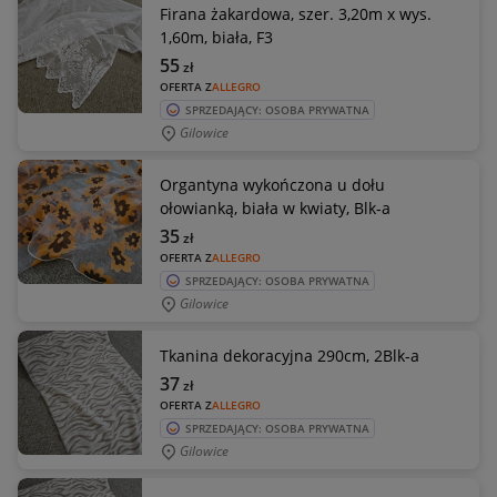
Firana żakardowa, szer. 3,20m x wys.
1,60m, biała, F3
55
zł
OFERTA Z
ALLEGRO
SPRZEDAJĄCY: OSOBA PRYWATNA
Gilowice
Organtyna wykończona u dołu
ołowianką, biała w kwiaty, Blk-a
35
zł
OFERTA Z
ALLEGRO
SPRZEDAJĄCY: OSOBA PRYWATNA
Gilowice
Tkanina dekoracyjna 290cm, 2Blk-a
37
zł
OFERTA Z
ALLEGRO
SPRZEDAJĄCY: OSOBA PRYWATNA
Gilowice