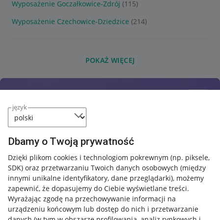
Wyposażenie Goczałkowice-Zdrój
(115)
Wyposażenie Czechowice-Dziedzice
(214)
POKAŻ WIĘCEJ
język
Dbamy o Twoją prywatność
Dzięki plikom cookies i technologiom pokrewnym
(np. piksele,
SDK)
oraz przetwarzaniu Twoich danych osobowych
(między
innymi unikalne identyfikatory, dane przeglądarki)
, możemy
zapewnić, że dopasujemy do Ciebie wyświetlane treści.
Wyrażając zgodę na przechowywanie informacji na
urządzeniu końcowym lub dostęp do nich i przetwarzanie
danych (w tym w obszarze profilowania, analiz rynkowych i