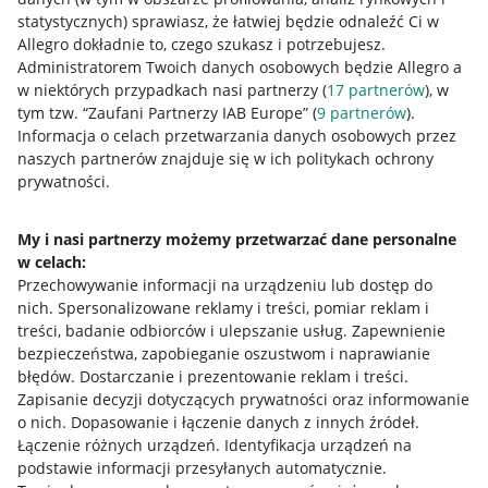
statystycznych) sprawiasz, że łatwiej będzie odnaleźć Ci w
Allegro dokładnie to, czego szukasz i potrzebujesz.
Administratorem Twoich danych osobowych będzie Allegro a
w niektórych przypadkach nasi partnerzy (
17
partnerów
), w
tym tzw. “Zaufani Partnerzy IAB Europe” (
9
partnerów
).
Przydatne informacje
Informacja o celach przetwarzania danych osobowych przez
naszych partnerów znajduje się w ich politykach ochrony
prywatności.
Jak to działa
Napisz do nas
My i nasi partnerzy możemy przetwarzać dane personalne
w celach:
Allegro Gadane dla sprzedających
Przechowywanie informacji na urządzeniu lub dostęp do
Allegro Gadane dla kupujących
nich
.
Spersonalizowane reklamy i treści, pomiar reklam i
treści, badanie odbiorców i ulepszanie usług
.
Zapewnienie
Mapa miejscowości
bezpieczeństwa, zapobieganie oszustwom i naprawianie
błędów
.
Dostarczanie i prezentowanie reklam i treści
.
Informacje prawne
Zapisanie decyzji dotyczących prywatności oraz informowanie
o nich
.
Dopasowanie i łączenie danych z innych źródeł
.
Regulamin
Łączenie różnych urządzeń
.
Identyfikacja urządzeń na
podstawie informacji przesyłanych automatycznie
.
Polityka plików "cookies"