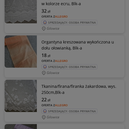
w kolorze ecru, Blk-a
32
zł
OFERTA Z
ALLEGRO
SPRZEDAJĄCY: OSOBA PRYWATNA
Gilowice
Organtyna kreszowana wykończona u
dołu ołowianką, Blk-a
18
zł
OFERTA Z
ALLEGRO
SPRZEDAJĄCY: OSOBA PRYWATNA
Gilowice
Tkanina/firana/firanka żakardowa, wys.
250cm,Blk-a
22
zł
OFERTA Z
ALLEGRO
SPRZEDAJĄCY: OSOBA PRYWATNA
Gilowice