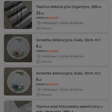
Tkanina dekoracyjna Organtyna, 2Blk-a
33
zł
OFERTA Z
ALLEGRO
SPRZEDAJĄCY: OSOBA PRYWATNA
Gilowice
Serwetka dekoracyjna, biała, 30cm, Ks1
9
zł
OFERTA Z
ALLEGRO
SPRZEDAJĄCY: OSOBA PRYWATNA
Gilowice
Serwetka dekoracyjna, biała, 30cm, Ks1
9
zł
OFERTA Z
ALLEGRO
SPRZEDAJĄCY: OSOBA PRYWATNA
Gilowice
Tkanina woal kreszowany wykończony u
dołu ołowianką, 3Blk-a