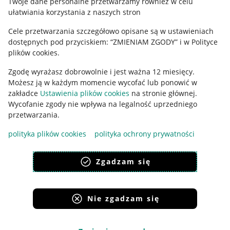
Twoje dane personalne przetwarzamy również w celu
ułatwiania korzystania z naszych stron
Ustawienia plików "cookies"
Cele przetwarzania szczegółowo opisane są w ustawieniach
Udostępnianie lokalizacji
dostępnych pod przyciskiem: “ZMIENIAM ZGODY” i w Polityce
Informacje dla Aktu o Usługach Cyfrowych
plików cookies.
Zgodę wyrażasz dobrowolnie i jest ważna 12 miesięcy.
Pobierz aplikację
Możesz ją w każdym momencie wycofać lub ponowić w
zakładce
Ustawienia plików cookies
na stronie głównej.
Wycofanie zgody nie wpływa na legalność uprzedniego
przetwarzania.
polityka plików cookies
polityka ochrony prywatności
Zgadzam się
Nie zgadzam się
Korzystanie z serwisu oznacza akceptację
regulaminu
.