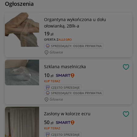
Ogłoszenia
Organtyna wykończona u dołu
ołowianką, 2Blk-a
19
zł
OFERTA Z
ALLEGRO
SPRZEDAJĄCY: OSOBA PRYWATNA
Gilowice
Szklana maselniczka
OBSE
10
zł
KUP TERAZ
CZĘSTO SPRZEDAJE
SPRZEDAJĄCY: OSOBA PRYWATNA
Gilowice
Zasłony w kolorze ecru
OBSE
50
zł
KUP TERAZ
CZĘSTO SPRZEDAJE