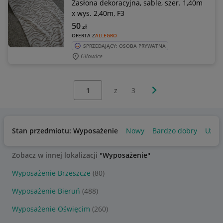
Zasłona dekoracyjna, sable, szer. 1,40m
x wys. 2,40m, F3
50
zł
OFERTA Z
ALLEGRO
SPRZEDAJĄCY: OSOBA PRYWATNA
Gilowice
Wybierz stronę:
Następna strona
z
3
Stan przedmiotu: Wyposażenie
Nowy
Bardzo dobry
Używ
Zobacz w innej lokalizacji
"Wyposażenie"
Wyposażenie Brzeszcze
(80)
Wyposażenie Bieruń
(488)
Wyposażenie Oświęcim
(260)