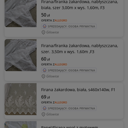
Firana/firanka żakardowa, nabłyszczana,
biała, szer 3,00m x wys. 1,60m, F3
50
zł
OFERTA Z
ALLEGRO
SPRZEDAJĄCY: OSOBA PRYWATNA
Gilowice
Firana/firanka żakardowa, nabłyszczana,
szer. 3,50m x wys. 1,60m ,F3
60
zł
OFERTA Z
ALLEGRO
SPRZEDAJĄCY: OSOBA PRYWATNA
Gilowice
Firana żakardowa, biała, s460x140w, F1
69
zł
OFERTA Z
ALLEGRO
SPRZEDAJĄCY: OSOBA PRYWATNA
Gilowice
Panel/Firana woal z motywem