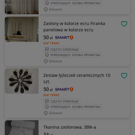
SPRZEDAJĄCY: OSOBA PRYWATNA
Gilowice
Zasłony w kolorze ecru Firanka
OBSE
panelowa w kolorze ecru
50
zł
KUP TERAZ
CZĘSTO SPRZEDAJE
SPRZEDAJĄCY: OSOBA PRYWATNA
Gilowice
Zestaw łyżeczek ceramicznych 10
OBSE
szt.
50
zł
KUP TERAZ
CZĘSTO SPRZEDAJE
SPRZEDAJĄCY: OSOBA PRYWATNA
Gilowice
Tkanina zasłonowa, 3Blk-a
33