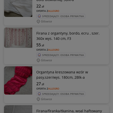
22
zł
OFERTA Z
ALLEGRO
SPRZEDAJĄCY: OSOBA PRYWATNA
Gilowice
Firana z organtyny, bordo, ecru , szer.
360x wys. 140 cm, F3
55
zł
OFERTA Z
ALLEGRO
SPRZEDAJĄCY: OSOBA PRYWATNA
Gilowice
Organtyna kreszowana wzór w
pasy,szer/wys. 180cm, 2Blk-a
27
zł
OFERTA Z
ALLEGRO
SPRZEDAJĄCY: OSOBA PRYWATNA
Gilowice
Firana/firanka/tkanina, woal haftowany