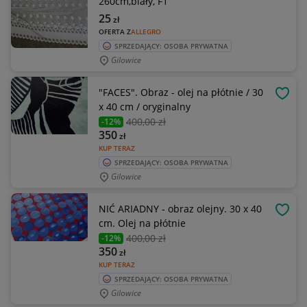
260cm,biały, F1
25
zł
OFERTA Z
ALLEGRO
SPRZEDAJĄCY: OSOBA PRYWATNA
Gilowice
"FACES". Obraz - olej na płótnie / 30
OBSE
x 40 cm / oryginalny
400
,00 zł
-12%
350
zł
KUP TERAZ
SPRZEDAJĄCY: OSOBA PRYWATNA
Gilowice
NIĆ ARIADNY - obraz olejny. 30 x 40
OBSE
cm. Olej na płótnie
400
,00 zł
-12%
350
zł
KUP TERAZ
SPRZEDAJĄCY: OSOBA PRYWATNA
Gilowice