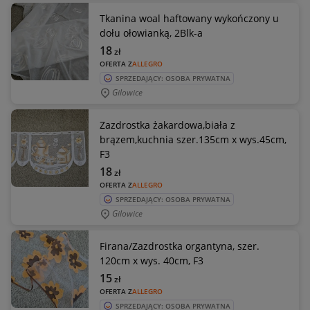
Tkanina woal haftowany wykończony u
dołu ołowianką, 2Blk-a
18
zł
OFERTA Z
ALLEGRO
SPRZEDAJĄCY: OSOBA PRYWATNA
Gilowice
Zazdrostka żakardowa,biała z
brązem,kuchnia szer.135cm x wys.45cm,
F3
18
zł
OFERTA Z
ALLEGRO
SPRZEDAJĄCY: OSOBA PRYWATNA
Gilowice
Firana/Zazdrostka organtyna, szer.
120cm x wys. 40cm, F3
15
zł
OFERTA Z
ALLEGRO
SPRZEDAJĄCY: OSOBA PRYWATNA