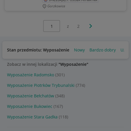
SPRZEDAJĄCY: OSOBA PRYWATNA
Gorzkowice
Wybierz stronę:
Następna strona
z
2
Stan przedmiotu: Wyposażenie
Nowy
Bardzo dobry
Używ
Zobacz w innej lokalizacji
"Wyposażenie"
Wyposażenie Radomsko
(301)
Wyposażenie Piotrków Trybunalski
(774)
Wyposażenie Bełchatów
(348)
Wyposażenie Bukowiec
(167)
Wyposażenie Stara Gadka
(118)