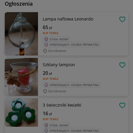
Ogłoszenia
Lampa naftowa Leonardo
OBSE
65
zł
KUP TERAZ
STAN: NOWY
SPRZEDAJĄCY: OSOBA PRYWATNA
Gorzkowice
Szklany lampion
OBSE
20
zł
KUP TERAZ
SPRZEDAJĄCY: OSOBA PRYWATNA
Gorzkowice
3 świeczniki kwiatki
OBSE
16
zł
KUP TERAZ
STAN: NOWY
SPRZEDAJĄCY: OSOBA PRYWATNA