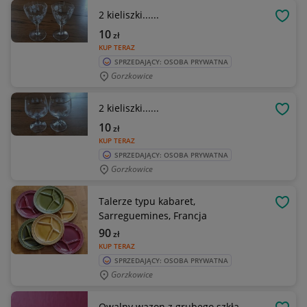
2 kieliszki......
OBSE
10
zł
KUP TERAZ
SPRZEDAJĄCY: OSOBA PRYWATNA
Gorzkowice
2 kieliszki......
OBSE
10
zł
KUP TERAZ
SPRZEDAJĄCY: OSOBA PRYWATNA
Gorzkowice
Talerze typu kabaret,
OBSE
Sarreguemines, Francja
90
zł
KUP TERAZ
SPRZEDAJĄCY: OSOBA PRYWATNA
Gorzkowice
Owalny wazon z grubego szkła