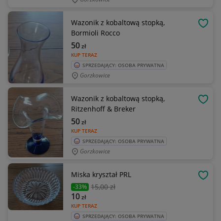
Wazonik z kobaltową stopką,
OBSE
Bormioli Rocco
50
zł
KUP TERAZ
SPRZEDAJĄCY: OSOBA PRYWATNA
Gorzkowice
Wazonik z kobaltową stopką,
OBSE
Ritzenhoff & Breker
50
zł
KUP TERAZ
SPRZEDAJĄCY: OSOBA PRYWATNA
Gorzkowice
Miska kryształ PRL
OBSE
15
,00 zł
-33%
10
zł
KUP TERAZ
SPRZEDAJĄCY: OSOBA PRYWATNA