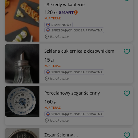
OBSE
i 3 kredy w kaplecie
120
zł
KUP TERAZ
STAN: NOWY
SPRZEDAJĄCY: OSOBA PRYWATNA
Gorzkowice
Szklana cukiernica z dozownikiem
OBSE
15
zł
KUP TERAZ
SPRZEDAJĄCY: OSOBA PRYWATNA
Gorzkowice
Porcelanowy zegar ścienny
OBSE
160
zł
KUP TERAZ
SPRZEDAJĄCY: OSOBA PRYWATNA
Gorzkowice
Zegar ścienny ...