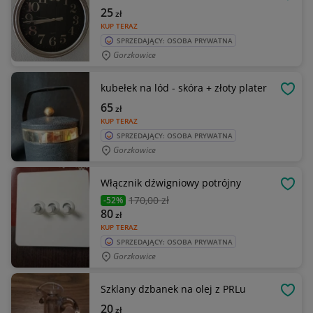
OBSE
25
zł
KUP TERAZ
SPRZEDAJĄCY: OSOBA PRYWATNA
Gorzkowice
kubełek na lód - skóra + złoty plater
OBSE
65
zł
KUP TERAZ
SPRZEDAJĄCY: OSOBA PRYWATNA
Gorzkowice
Włącznik dźwigniowy potrójny
OBSE
170
,00 zł
-52%
80
zł
KUP TERAZ
SPRZEDAJĄCY: OSOBA PRYWATNA
Gorzkowice
Szklany dzbanek na olej z PRLu
OBSE
20
zł