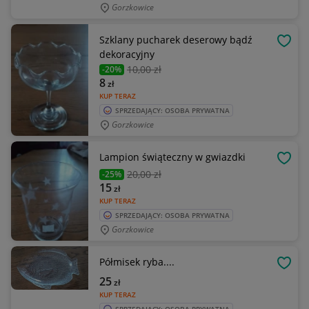
Gorzkowice
Szklany pucharek deserowy bądź
OBSE
dekoracyjny
10
,00 zł
-20%
8
zł
KUP TERAZ
SPRZEDAJĄCY: OSOBA PRYWATNA
Gorzkowice
Lampion świąteczny w gwiazdki
OBSE
20
,00 zł
-25%
15
zł
KUP TERAZ
SPRZEDAJĄCY: OSOBA PRYWATNA
Gorzkowice
Półmisek ryba....
OBSE
25
zł
KUP TERAZ