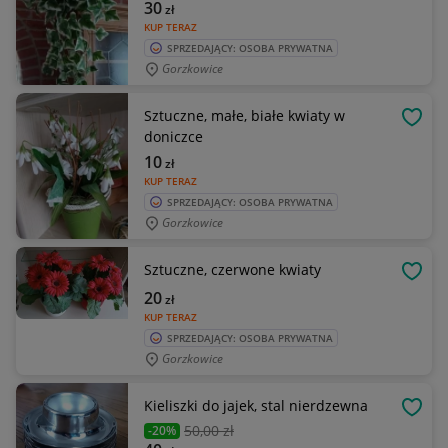
30
zł
KUP TERAZ
SPRZEDAJĄCY: OSOBA PRYWATNA
Gorzkowice
Sztuczne, małe, białe kwiaty w
OBSE
doniczce
10
zł
KUP TERAZ
SPRZEDAJĄCY: OSOBA PRYWATNA
Gorzkowice
Sztuczne, czerwone kwiaty
OBSE
20
zł
KUP TERAZ
SPRZEDAJĄCY: OSOBA PRYWATNA
Gorzkowice
Kieliszki do jajek, stal nierdzewna
OBSE
50
,00 zł
-20%