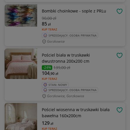
Bombki choinkowe - sople z PRLu
OBSE
90
,00 zł
85
zł
KUP TERAZ
SPRZEDAJĄCY: OSOBA PRYWATNA
Gorzkowice
Pościel biała w truskawki
OBSE
dwustronna 200x200 cm
139
,00 zł
-24%
104
,90
zł
KUP TERAZ
STAN: NOWY
SPRZEDAJĄCY: OSOBA PRYWATNA
Gorzkowice, Gorzkowice
Pościel wiosenna w truskawki biała
OBSE
bawełna 160x200cm
129
zł
KUP TERAZ