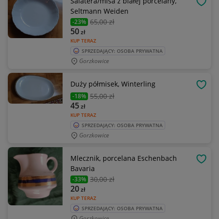
Salatera/misa z białej porcelany,
OBSE
Seltmann Weiden
65
,00 zł
-23%
50
zł
KUP TERAZ
SPRZEDAJĄCY: OSOBA PRYWATNA
Gorzkowice
Duży półmisek, Winterling
OBSE
55
,00 zł
-18%
45
zł
KUP TERAZ
SPRZEDAJĄCY: OSOBA PRYWATNA
Gorzkowice
Mlecznik, porcelana Eschenbach
OBSE
Bavaria
30
,00 zł
-33%
20
zł
KUP TERAZ
SPRZEDAJĄCY: OSOBA PRYWATNA
Gorzkowice