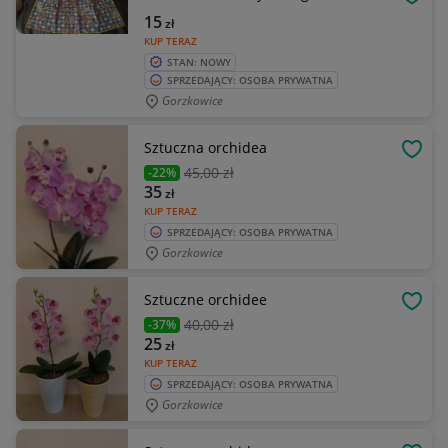
OBSE
15
zł
KUP TERAZ
STAN: NOWY
SPRZEDAJĄCY: OSOBA PRYWATNA
Gorzkowice
Sztuczna orchidea
OBSE
45
,00 zł
-22%
35
zł
KUP TERAZ
SPRZEDAJĄCY: OSOBA PRYWATNA
Gorzkowice
Sztuczne orchidee
OBSE
40
,00 zł
-37%
25
zł
KUP TERAZ
SPRZEDAJĄCY: OSOBA PRYWATNA
Gorzkowice