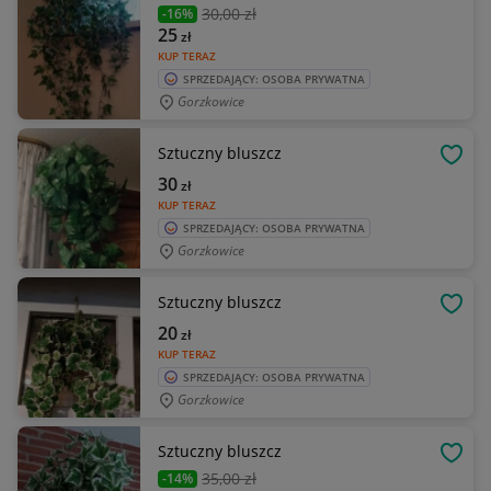
30
,00 zł
-16%
25
zł
KUP TERAZ
SPRZEDAJĄCY: OSOBA PRYWATNA
Gorzkowice
Sztuczny bluszcz
OBSE
30
zł
KUP TERAZ
SPRZEDAJĄCY: OSOBA PRYWATNA
Gorzkowice
Sztuczny bluszcz
OBSE
20
zł
KUP TERAZ
SPRZEDAJĄCY: OSOBA PRYWATNA
Gorzkowice
Sztuczny bluszcz
OBSE
35
,00 zł
-14%