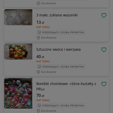
Gorzkowice
3 małe, szklane wazoniki
OBSE
13
zł
KUP TERAZ
SPRZEDAJĄCY: OSOBA PRYWATNA
Gorzkowice
Sztuczne owoce i warzywa
OBSE
40
zł
KUP TERAZ
SPRZEDAJĄCY: OSOBA PRYWATNA
Gorzkowice
Bombki choinkowe -różne kształty z
OBSE
PRLu
70
zł
KUP TERAZ
SPRZEDAJĄCY: OSOBA PRYWATNA
Gorzkowice