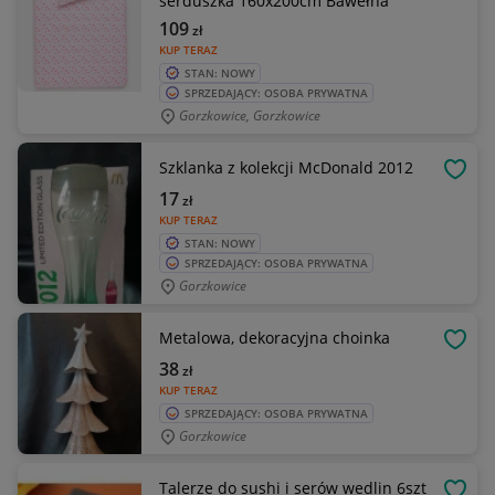
serduszka 160x200cm Bawełna
109
zł
KUP TERAZ
STAN: NOWY
SPRZEDAJĄCY: OSOBA PRYWATNA
Gorzkowice, Gorzkowice
Szklanka z kolekcji McDonald 2012
OBSE
17
zł
KUP TERAZ
STAN: NOWY
SPRZEDAJĄCY: OSOBA PRYWATNA
Gorzkowice
Metalowa, dekoracyjna choinka
OBSE
38
zł
KUP TERAZ
SPRZEDAJĄCY: OSOBA PRYWATNA
Gorzkowice
Talerze do sushi i serów wedlin 6szt