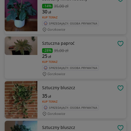
OBSE
35
,00 zł
-14%
30
zł
KUP TERAZ
SPRZEDAJĄCY: OSOBA PRYWATNA
Gorzkowice
Sztuczna paproć
OBSE
35
,00 zł
-28%
25
zł
KUP TERAZ
SPRZEDAJĄCY: OSOBA PRYWATNA
Gorzkowice
Sztuczny bluszcz
OBSE
35
zł
KUP TERAZ
SPRZEDAJĄCY: OSOBA PRYWATNA
Gorzkowice
Sztuczny bluszcz
OBSE