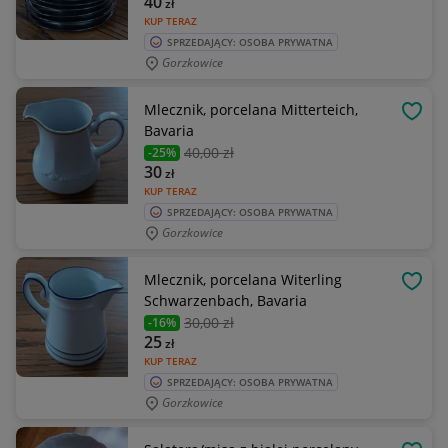
40
zł
KUP TERAZ
SPRZEDAJĄCY: OSOBA PRYWATNA
Gorzkowice
Mlecznik, porcelana Mitterteich,
OBSE
Bavaria
40
,00 zł
-25%
30
zł
KUP TERAZ
SPRZEDAJĄCY: OSOBA PRYWATNA
Gorzkowice
Mlecznik, porcelana Witerling
OBSE
Schwarzenbach, Bavaria
30
,00 zł
-16%
25
zł
KUP TERAZ
SPRZEDAJĄCY: OSOBA PRYWATNA
Gorzkowice