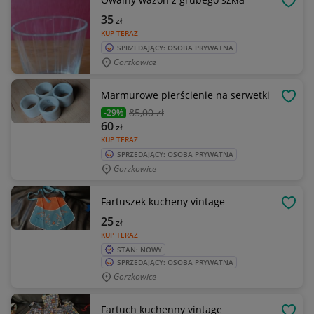
OBSE
35
zł
KUP TERAZ
SPRZEDAJĄCY: OSOBA PRYWATNA
Gorzkowice
Marmurowe pierścienie na serwetki
OBSE
85
,00 zł
-29%
60
zł
KUP TERAZ
SPRZEDAJĄCY: OSOBA PRYWATNA
Gorzkowice
Fartuszek kucheny vintage
OBSE
25
zł
KUP TERAZ
STAN: NOWY
SPRZEDAJĄCY: OSOBA PRYWATNA
Gorzkowice
Fartuch kuchenny vintage