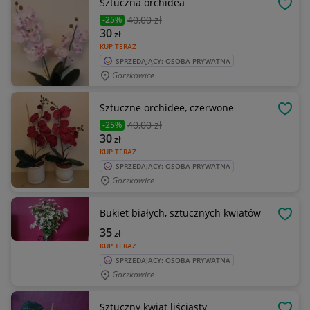
Sztuczna orchidea
OBSE
40
,00 zł
-25%
30
zł
KUP TERAZ
SPRZEDAJĄCY: OSOBA PRYWATNA
Gorzkowice
Sztuczne orchidee, czerwone
OBSE
40
,00 zł
-25%
30
zł
KUP TERAZ
SPRZEDAJĄCY: OSOBA PRYWATNA
Gorzkowice
Bukiet białych, sztucznych kwiatów
OBSE
35
zł
KUP TERAZ
SPRZEDAJĄCY: OSOBA PRYWATNA
Gorzkowice
Sztuczny kwiat liściasty