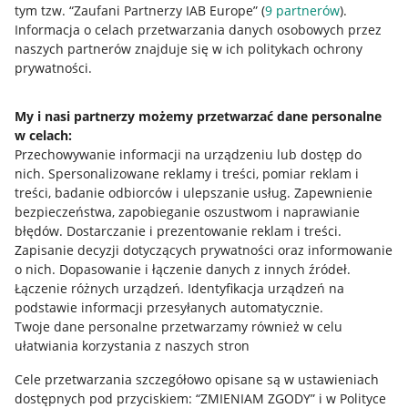
tym tzw. “Zaufani Partnerzy IAB Europe” (
9
partnerów
).
Przydatne informacje
Informacja o celach przetwarzania danych osobowych przez
naszych partnerów znajduje się w ich politykach ochrony
prywatności.
Jak to działa
Napisz do nas
My i nasi partnerzy możemy przetwarzać dane personalne
w celach:
Allegro Gadane dla sprzedających
Przechowywanie informacji na urządzeniu lub dostęp do
Allegro Gadane dla kupujących
nich
.
Spersonalizowane reklamy i treści, pomiar reklam i
treści, badanie odbiorców i ulepszanie usług
.
Zapewnienie
Mapa miejscowości
bezpieczeństwa, zapobieganie oszustwom i naprawianie
błędów
.
Dostarczanie i prezentowanie reklam i treści
.
Informacje prawne
Zapisanie decyzji dotyczących prywatności oraz informowanie
o nich
.
Dopasowanie i łączenie danych z innych źródeł
.
Regulamin
Łączenie różnych urządzeń
.
Identyfikacja urządzeń na
podstawie informacji przesyłanych automatycznie
.
Polityka plików "cookies"
Twoje dane personalne przetwarzamy również w celu
ułatwiania korzystania z naszych stron
Ustawienia plików "cookies"
Cele przetwarzania szczegółowo opisane są w ustawieniach
Udostępnianie lokalizacji
dostępnych pod przyciskiem: “ZMIENIAM ZGODY” i w Polityce