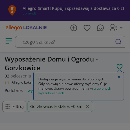
Allegro Smart! Kupuj i sprzedawaj z dostawą za 0 zł
Sprawdź »
Otwórz menu z kategoriami
szukaj
Wyposażenie Domu i Ogrodu -
Gorzkowice
POL
92
ogłoszenia
Zamkn
Dodaj swoje wyszukiwania do ulubionych.
Allegro Lokalnie
Dom i Ogród
Wyposażenie
Gdy pojawią się nowe oferty, wyślemy Ci je
mailowo. Ustaw powiadomienia w
ulubionych
Podobne:
wyposażenie
piórnik z wyposażeniem
plecak ew
wyszukiwaniach
.
Filtruj
Gorzkowice, Łódzkie, +0 km