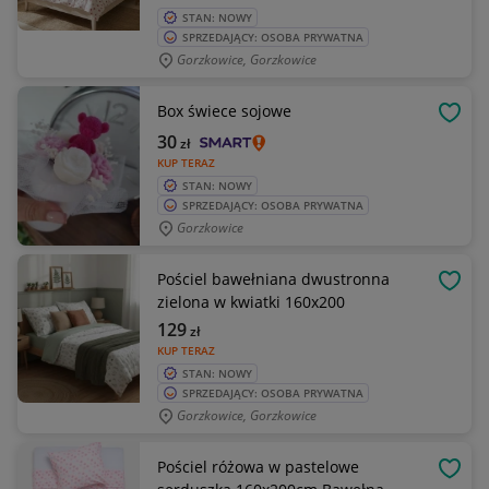
STAN: NOWY
SPRZEDAJĄCY: OSOBA PRYWATNA
Gorzkowice, Gorzkowice
Box świece sojowe
OBSE
30
zł
KUP TERAZ
STAN: NOWY
SPRZEDAJĄCY: OSOBA PRYWATNA
Gorzkowice
Pościel bawełniana dwustronna
OBSE
zielona w kwiatki 160x200
129
zł
KUP TERAZ
STAN: NOWY
SPRZEDAJĄCY: OSOBA PRYWATNA
Gorzkowice, Gorzkowice
Pościel różowa w pastelowe
OBSE