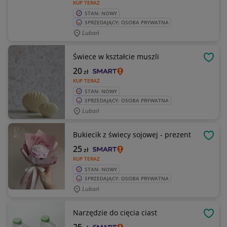
KUP TERAZ
STAN: NOWY
SPRZEDAJĄCY: OSOBA PRYWATNA
Lubań
Świece w kształcie muszli
OBSE
20
zł
KUP TERAZ
STAN: NOWY
SPRZEDAJĄCY: OSOBA PRYWATNA
Lubań
Bukiecik z świecy sojowej - prezent
OBSE
25
zł
KUP TERAZ
STAN: NOWY
SPRZEDAJĄCY: OSOBA PRYWATNA
Lubań
Narzędzie do cięcia ciast
OBSE