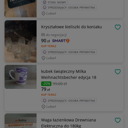
STAN: NOWY
SPRZEDAJĄCY: OSOBA PRYWATNA
Lubań
Kryształowe kieliszki do koniaku
OBSE
do negocjacji
90
zł
KUP TERAZ
SPRZEDAJĄCY: OSOBA PRYWATNA
Lubań
kubek świąteczny Milka
OBSE
Weihnachtsbecher edycja 18
99
,00 zł
-20%
79
zł
KUP TERAZ
SPRZEDAJĄCY: OSOBA PRYWATNA
Lubań
Waga łazienkowa Drewniana
OBSE
Elektryczna do 180kg