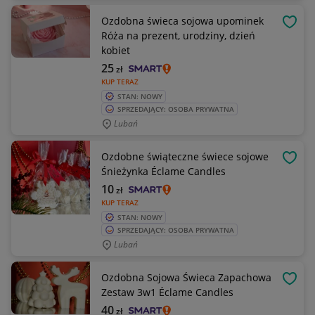
Ozdobna świeca sojowa upominek
OBSE
Róża na prezent, urodziny, dzień
kobiet
25
zł
KUP TERAZ
STAN: NOWY
SPRZEDAJĄCY: OSOBA PRYWATNA
Lubań
Ozdobne świąteczne świece sojowe
OBSE
Śnieżynka Éclame Candles
10
zł
KUP TERAZ
STAN: NOWY
SPRZEDAJĄCY: OSOBA PRYWATNA
Lubań
Ozdobna Sojowa Świeca Zapachowa
OBSE
Zestaw 3w1 Éclame Candles
40
zł