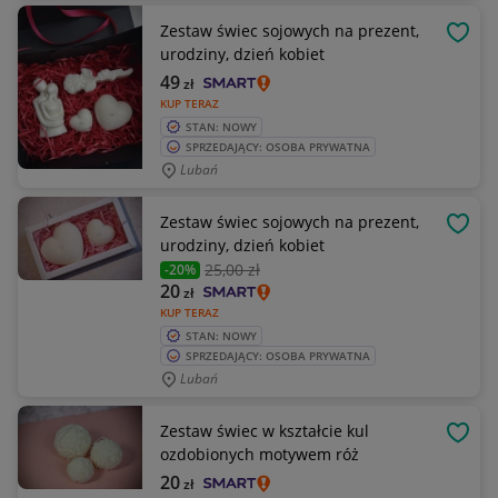
Zestaw świec sojowych na prezent,
OBSE
urodziny, dzień kobiet
49
zł
KUP TERAZ
STAN: NOWY
SPRZEDAJĄCY: OSOBA PRYWATNA
Lubań
Zestaw świec sojowych na prezent,
OBSE
urodziny, dzień kobiet
25
,00 zł
-20%
20
zł
KUP TERAZ
STAN: NOWY
SPRZEDAJĄCY: OSOBA PRYWATNA
Lubań
Zestaw świec w kształcie kul
OBSE
ozdobionych motywem róż
20
zł