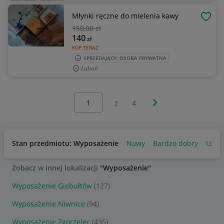
Młynki ręczne do mielenia kawy
OBSE
150
,00 zł
140
zł
KUP TERAZ
SPRZEDAJĄCY: OSOBA PRYWATNA
Lubań
Wybierz stronę:
Następna strona
z
4
Stan przedmiotu: Wyposażenie
Nowy
Bardzo dobry
Używ
Zobacz w innej lokalizacji
"Wyposażenie"
Wyposażenie Giebułtów
(127)
Wyposażenie Niwnice
(94)
Wyposażenie Zgorzelec
(435)