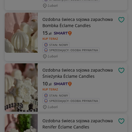
Lubań
Ozdobna świeca sojowa zapachowa
OBSE
Bombka Éclame Candles
15
zł
KUP TERAZ
STAN: NOWY
SPRZEDAJĄCY: OSOBA PRYWATNA
Lubań
Ozdobna świeca sojowa zapachowa
OBSE
Śnieżynka Éclame Candles
10
zł
KUP TERAZ
STAN: NOWY
SPRZEDAJĄCY: OSOBA PRYWATNA
Lubań
Ozdobna świeca sojowa zapachowa
OBSE
Renifer Éclame Candles