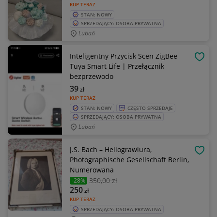
KUP TERAZ
STAN: NOWY
SPRZEDAJĄCY: OSOBA PRYWATNA
Lubań
Inteligentny Przycisk Scen ZigBee
OBSE
Tuya Smart Life | Przełącznik
bezprzewodo
39
zł
KUP TERAZ
STAN: NOWY
CZĘSTO SPRZEDAJE
SPRZEDAJĄCY: OSOBA PRYWATNA
Lubań
J.S. Bach – Heliograwiura,
OBSE
Photographische Gesellschaft Berlin,
Numerowana
350
,00 zł
-28%
250
zł
KUP TERAZ
SPRZEDAJĄCY: OSOBA PRYWATNA