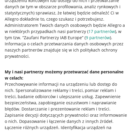
urządzeniu końcowym lub dostęp do nich i przetwarzanie
danych (w tym w obszarze profilowania, analiz rynkowych i
statystycznych) sprawiasz, że łatwiej będzie odnaleźć Ci w
Allegro dokładnie to, czego szukasz i potrzebujesz.
Administratorem Twoich danych osobowych będzie Allegro a
w niektórych przypadkach nasi partnerzy (
17
partnerów
), w
tym tzw. “Zaufani Partnerzy IAB Europe” (
9
partnerów
).
Przydatne informacje
Informacja o celach przetwarzania danych osobowych przez
naszych partnerów znajduje się w ich politykach ochrony
prywatności.
Jak to działa
Napisz do nas
My i nasi partnerzy możemy przetwarzać dane personalne
w celach:
Allegro Gadane dla sprzedających
Przechowywanie informacji na urządzeniu lub dostęp do
Allegro Gadane dla kupujących
nich
.
Spersonalizowane reklamy i treści, pomiar reklam i
treści, badanie odbiorców i ulepszanie usług
.
Zapewnienie
Mapa miejscowości
bezpieczeństwa, zapobieganie oszustwom i naprawianie
błędów
.
Dostarczanie i prezentowanie reklam i treści
.
Informacje prawne
Zapisanie decyzji dotyczących prywatności oraz informowanie
o nich
.
Dopasowanie i łączenie danych z innych źródeł
.
Regulamin
Łączenie różnych urządzeń
.
Identyfikacja urządzeń na