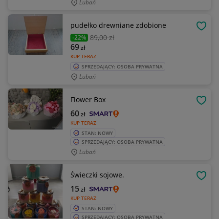
Lubań
pudełko drewniane zdobione
OBSE
89
,00 zł
-22%
69
zł
KUP TERAZ
SPRZEDAJĄCY: OSOBA PRYWATNA
Lubań
Flower Box
OBSE
60
zł
KUP TERAZ
STAN: NOWY
SPRZEDAJĄCY: OSOBA PRYWATNA
Lubań
Świeczki sojowe.
OBSE
15
zł
KUP TERAZ
STAN: NOWY
SPRZEDAJĄCY: OSOBA PRYWATNA