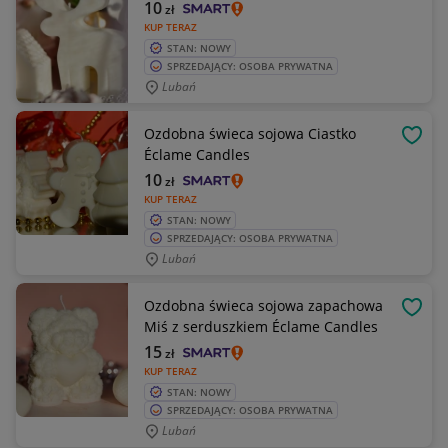
10
zł
KUP TERAZ
STAN: NOWY
SPRZEDAJĄCY: OSOBA PRYWATNA
Lubań
Ozdobna świeca sojowa Ciastko
OBSE
Éclame Candles
10
zł
KUP TERAZ
STAN: NOWY
SPRZEDAJĄCY: OSOBA PRYWATNA
Lubań
Ozdobna świeca sojowa zapachowa
OBSE
Miś z serduszkiem Éclame Candles
15
zł
KUP TERAZ
STAN: NOWY
SPRZEDAJĄCY: OSOBA PRYWATNA
Lubań