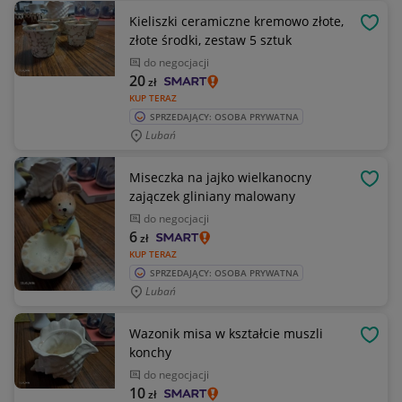
Kieliszki ceramiczne kremowo złote,
OBSE
złote środki, zestaw 5 sztuk
do negocjacji
20
zł
KUP TERAZ
SPRZEDAJĄCY: OSOBA PRYWATNA
Lubań
Miseczka na jajko wielkanocny
OBSE
zajączek gliniany malowany
do negocjacji
6
zł
KUP TERAZ
SPRZEDAJĄCY: OSOBA PRYWATNA
Lubań
Wazonik misa w kształcie muszli
OBSE
konchy
do negocjacji
10
zł