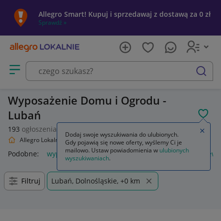
Allegro Smart! Kupuj i sprzedawaj z dostawą za 0 zł
Sprawdź »
Otwórz menu z kategoriami
szukaj
Wyposażenie Domu i Ogrodu -
Lubań
POL
193
ogłoszenia
Zamkn
Dodaj swoje wyszukiwania do ulubionych.
Allegro Lokalnie
Dom i Ogród
Wyposażenie
Gdy pojawią się nowe oferty, wyślemy Ci je
mailowo. Ustaw powiadomienia w
ulubionych
Podobne:
wyposażenie
piórnik z wyposażeniem
plecak ew
wyszukiwaniach
.
Filtruj
Lubań, Dolnośląskie, +0 km