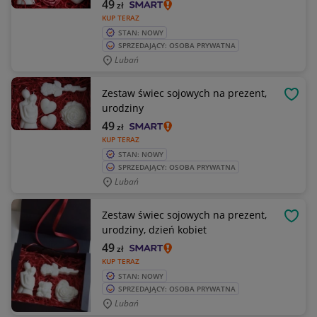
49
zł
KUP TERAZ
STAN: NOWY
SPRZEDAJĄCY: OSOBA PRYWATNA
Lubań
Zestaw świec sojowych na prezent,
OBSE
urodziny
49
zł
KUP TERAZ
STAN: NOWY
SPRZEDAJĄCY: OSOBA PRYWATNA
Lubań
Zestaw świec sojowych na prezent,
OBSE
urodziny, dzień kobiet
49
zł
KUP TERAZ
STAN: NOWY
SPRZEDAJĄCY: OSOBA PRYWATNA
Lubań