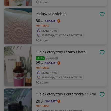
Lubań
Poduszka ozdobna
OBSE
80
zł
KUP TERAZ
STAN: NOWY
SPRZEDAJĄCY: OSOBA PRYWATNA
Lubań
Olejek eteryczny różany Phatoil
OBSE
30
,00 zł
-16%
25
zł
KUP TERAZ
STAN: NOWY
SPRZEDAJĄCY: OSOBA PRYWATNA
Lubań
Olejek eteryczny Bergamotka 118 ml
OBSE
20
zł
KUP TERAZ