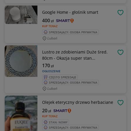
Google Home - głośnik smart
OBSE
400
zł
KUP TERAZ
SPRZEDAJĄCY: OSOBA PRYWATNA
Lubań
Lustro ze zdobieniami Duże śred.
OBSE
80cm - Okazja super stan...
170
zł
OGŁOSZENIE
CZĘSTO SPRZEDAJE
SPRZEDAJĄCY: OSOBA PRYWATNA
Lubań
Olejek eteryczny drzewo herbaciane
OBSE
20
zł
KUP TERAZ
STAN: NOWY
SPRZEDAJĄCY: OSOBA PRYWATNA