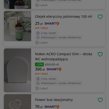
SPRZEDAJĄCY: OSOBA PRYWATNA
Lubań
Olejek eteryczny jaśminowy 100 ml
OBSE
25
zł
KUP TERAZ
STAN: NOWY
SPRZEDAJĄCY: OSOBA PRYWATNA
Lubań
Noken ACRO Compact Slim – deska
OBSE
WC wolnoopadająca
450
,00 zł
-33%
300
zł
KUP TERAZ
STAN: NOWY
SPRZEDAJĄCY: OSOBA PRYWATNA
Lubań
Flower box okazjonalny
OBSE
70
zł