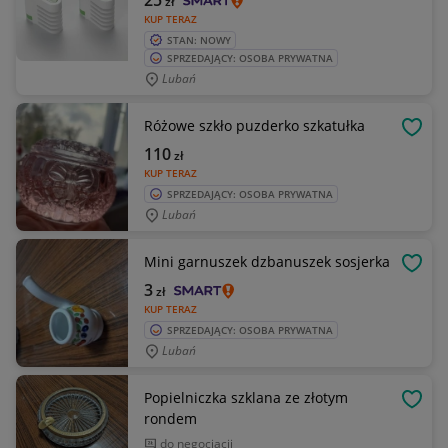
25
zł
KUP TERAZ
STAN: NOWY
SPRZEDAJĄCY: OSOBA PRYWATNA
Lubań
Różowe szkło puzderko szkatułka
OBSE
110
zł
KUP TERAZ
SPRZEDAJĄCY: OSOBA PRYWATNA
Lubań
Mini garnuszek dzbanuszek sosjerka
OBSE
3
zł
KUP TERAZ
SPRZEDAJĄCY: OSOBA PRYWATNA
Lubań
Popielniczka szklana ze złotym
OBSE
rondem
do negocjacji