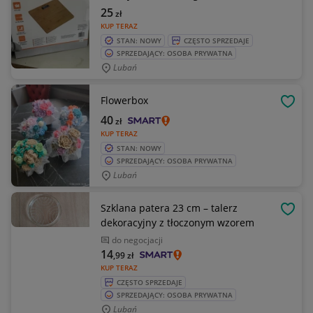
25
zł
KUP TERAZ
STAN: NOWY
CZĘSTO SPRZEDAJE
SPRZEDAJĄCY: OSOBA PRYWATNA
Lubań
Flowerbox
OBSE
40
zł
KUP TERAZ
STAN: NOWY
SPRZEDAJĄCY: OSOBA PRYWATNA
Lubań
Szklana patera 23 cm – talerz
OBSE
dekoracyjny z tłoczonym wzorem
do negocjacji
14
,99
zł
KUP TERAZ
CZĘSTO SPRZEDAJE
SPRZEDAJĄCY: OSOBA PRYWATNA
Lubań