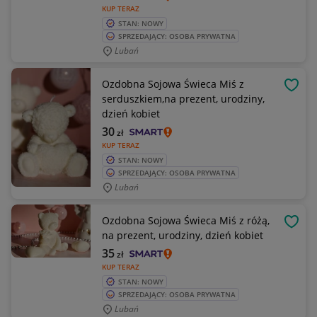
KUP TERAZ
STAN: NOWY
SPRZEDAJĄCY: OSOBA PRYWATNA
Lubań
Ozdobna Sojowa Świeca Miś z
OBSE
serduszkiem,na prezent, urodziny,
dzień kobiet
30
zł
KUP TERAZ
STAN: NOWY
SPRZEDAJĄCY: OSOBA PRYWATNA
Lubań
Ozdobna Sojowa Świeca Miś z różą,
OBSE
na prezent, urodziny, dzień kobiet
35
zł
KUP TERAZ
STAN: NOWY
SPRZEDAJĄCY: OSOBA PRYWATNA
Lubań