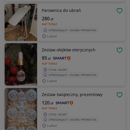
Parownica do ubrań
OBSE
280
zł
KUP TERAZ
SPRZEDAJĄCY: OSOBA PRYWATNA
Lubań
Zestaw olejków eterycznych
OBSE
95
zł
KUP TERAZ
STAN: NOWY
SPRZEDAJĄCY: OSOBA PRYWATNA
Lubań
Zestaw świąteczny, prezentowy
OBSE
120
zł
KUP TERAZ
STAN: NOWY
SPRZEDAJĄCY: OSOBA PRYWATNA
Lubań