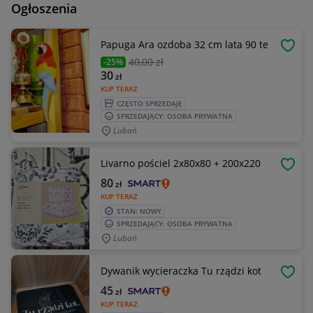
Ogłoszenia
Papuga Ara ozdoba 32 cm lata 90 te
OBSE
40
,00 zł
-25%
30
zł
KUP TERAZ
CZĘSTO SPRZEDAJE
SPRZEDAJĄCY: OSOBA PRYWATNA
Lubań
Livarno pościel 2x80x80 + 200x220
OBSE
80
zł
KUP TERAZ
STAN: NOWY
SPRZEDAJĄCY: OSOBA PRYWATNA
Lubań
Dywanik wycieraczka Tu rządzi kot
OBSE
45
zł
KUP TERAZ