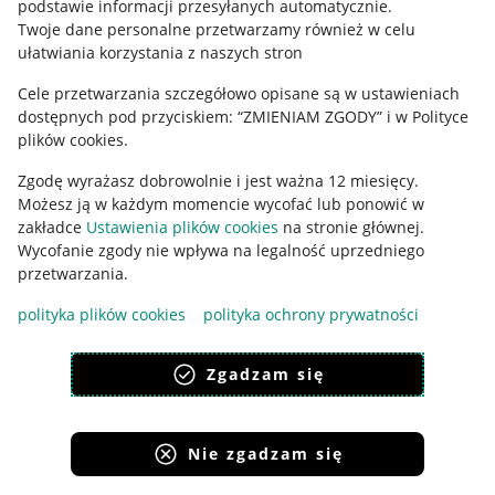
podstawie informacji przesyłanych automatycznie
.
Polityka plików "cookies"
Twoje dane personalne przetwarzamy również w celu
ułatwiania korzystania z naszych stron
Ustawienia plików "cookies"
Cele przetwarzania szczegółowo opisane są w ustawieniach
Udostępnianie lokalizacji
dostępnych pod przyciskiem: “ZMIENIAM ZGODY” i w Polityce
Informacje dla Aktu o Usługach Cyfrowych
plików cookies.
Zgodę wyrażasz dobrowolnie i jest ważna 12 miesięcy.
Pobierz aplikację
Możesz ją w każdym momencie wycofać lub ponowić w
zakładce
Ustawienia plików cookies
na stronie głównej.
Wycofanie zgody nie wpływa na legalność uprzedniego
przetwarzania.
polityka plików cookies
polityka ochrony prywatności
Zgadzam się
Nie zgadzam się
Korzystanie z serwisu oznacza akceptację
regulaminu
.