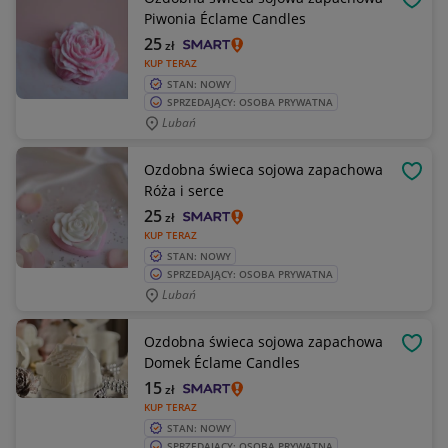
OBSE
Piwonia Éclame Candles
25
zł
KUP TERAZ
STAN: NOWY
SPRZEDAJĄCY: OSOBA PRYWATNA
Lubań
Ozdobna świeca sojowa zapachowa
OBSE
Róża i serce
25
zł
KUP TERAZ
STAN: NOWY
SPRZEDAJĄCY: OSOBA PRYWATNA
Lubań
Ozdobna świeca sojowa zapachowa
OBSE
Domek Éclame Candles
15
zł
KUP TERAZ
STAN: NOWY
SPRZEDAJĄCY: OSOBA PRYWATNA