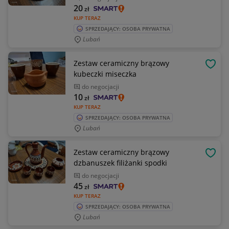
20
zł
KUP TERAZ
SPRZEDAJĄCY: OSOBA PRYWATNA
Lubań
Zestaw ceramiczny brązowy
OBSE
kubeczki miseczka
do negocjacji
10
zł
KUP TERAZ
SPRZEDAJĄCY: OSOBA PRYWATNA
Lubań
Zestaw ceramiczny brązowy
OBSE
dzbanuszek filiżanki spodki
do negocjacji
45
zł
KUP TERAZ
SPRZEDAJĄCY: OSOBA PRYWATNA
Lubań