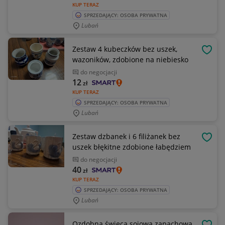
KUP TERAZ
SPRZEDAJĄCY: OSOBA PRYWATNA
Lubań
Zestaw 4 kubeczków bez uszek,
OBSE
wazoników, zdobione na niebiesko
do negocjacji
12
zł
KUP TERAZ
SPRZEDAJĄCY: OSOBA PRYWATNA
Lubań
Zestaw dzbanek i 6 filiżanek bez
OBSE
uszek błękitne zdobione łabędziem
do negocjacji
40
zł
KUP TERAZ
SPRZEDAJĄCY: OSOBA PRYWATNA
Lubań
Ozdobna świeca sojowa zapachowa