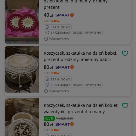
dzień kobiet, dla mamy, drobny
prezent
40
zł
KUP TERAZ
STAN: NOWY
SPRZEDAJĄCY: OSOBA PRYWATNA
Wilkowiecko
Koszyczek, szkatułka na dzień babci,
OBSE
prezent urodziny, imieniny babci
80
zł
KUP TERAZ
STAN: NOWY
SPRZEDAJĄCY: OSOBA PRYWATNA
Wilkowiecko
Koszyczek, szkatułka na dzień kobiet,
OBSE
walentynki, prezent dla mamy
180
,00 zł
-55%
80
zł
KUP TERAZ