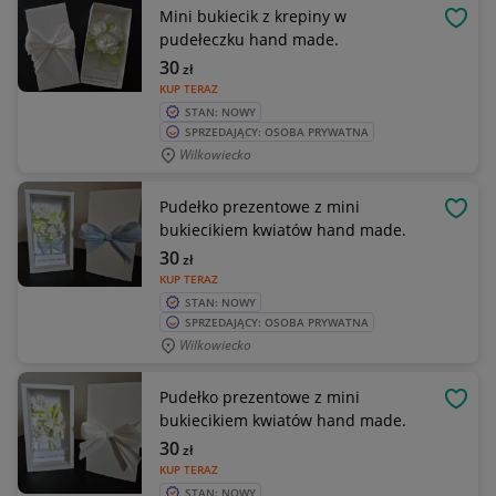
Mini bukiecik z krepiny w
OBSE
pudełeczku hand made.
30
zł
KUP TERAZ
STAN: NOWY
SPRZEDAJĄCY: OSOBA PRYWATNA
Wilkowiecko
Pudełko prezentowe z mini
OBSE
bukiecikiem kwiatów hand made.
30
zł
KUP TERAZ
STAN: NOWY
SPRZEDAJĄCY: OSOBA PRYWATNA
Wilkowiecko
Pudełko prezentowe z mini
OBSE
bukiecikiem kwiatów hand made.
30
zł
KUP TERAZ
STAN: NOWY