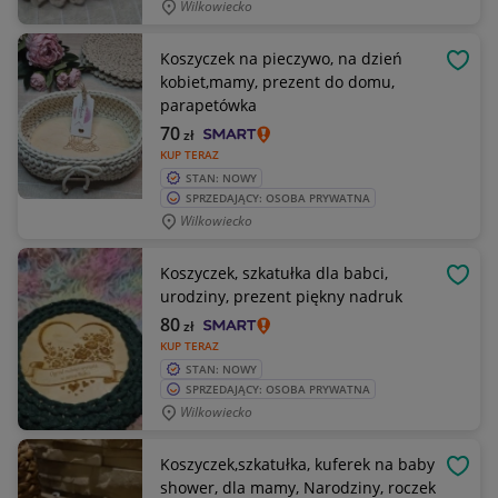
Wilkowiecko
Koszyczek na pieczywo, na dzień
OBSE
kobiet,mamy, prezent do domu,
parapetówka
70
zł
KUP TERAZ
STAN: NOWY
SPRZEDAJĄCY: OSOBA PRYWATNA
Wilkowiecko
Koszyczek, szkatułka dla babci,
OBSE
urodziny, prezent piękny nadruk
80
zł
KUP TERAZ
STAN: NOWY
SPRZEDAJĄCY: OSOBA PRYWATNA
Wilkowiecko
Koszyczek,szkatułka, kuferek na baby
OBSE
shower, dla mamy, Narodziny, roczek