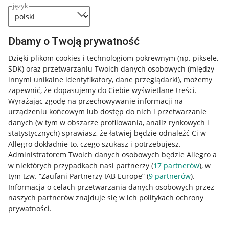
język
Dbamy o Twoją prywatność
Dzięki plikom cookies i technologiom pokrewnym
(np. piksele,
SDK)
oraz przetwarzaniu Twoich danych osobowych
(między
innymi unikalne identyfikatory, dane przeglądarki)
, możemy
zapewnić, że dopasujemy do Ciebie wyświetlane treści.
Wyrażając zgodę na przechowywanie informacji na
urządzeniu końcowym lub dostęp do nich i przetwarzanie
danych (w tym w obszarze profilowania, analiz rynkowych i
statystycznych) sprawiasz, że łatwiej będzie odnaleźć Ci w
Allegro dokładnie to, czego szukasz i potrzebujesz.
Administratorem Twoich danych osobowych będzie Allegro a
w niektórych przypadkach nasi partnerzy (
17
partnerów
), w
tym tzw. “Zaufani Partnerzy IAB Europe” (
9
partnerów
).
Przydatne informacje
Informacja o celach przetwarzania danych osobowych przez
naszych partnerów znajduje się w ich politykach ochrony
prywatności.
Jak to działa
Napisz do nas