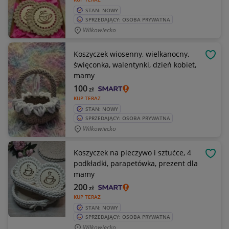
STAN: NOWY
SPRZEDAJĄCY: OSOBA PRYWATNA
Wilkowiecko
Koszyczek wiosenny, wielkanocny,
OBSE
święconka, walentynki, dzień kobiet,
mamy
100
zł
KUP TERAZ
STAN: NOWY
SPRZEDAJĄCY: OSOBA PRYWATNA
Wilkowiecko
Koszyczek na pieczywo i sztućce, 4
OBSE
podkładki, parapetówka, prezent dla
mamy
200
zł
KUP TERAZ
STAN: NOWY
SPRZEDAJĄCY: OSOBA PRYWATNA
Wilkowiecko