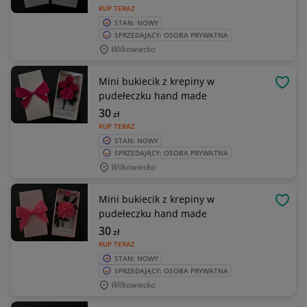
KUP TERAZ
STAN: NOWY
SPRZEDAJĄCY: OSOBA PRYWATNA
Wilkowiecko
Mini bukiecik z krepiny w
OBSE
pudełeczku hand made
30
zł
KUP TERAZ
STAN: NOWY
SPRZEDAJĄCY: OSOBA PRYWATNA
Wilkowiecko
Mini bukiecik z krepiny w
OBSE
pudełeczku hand made
30
zł
KUP TERAZ
STAN: NOWY
SPRZEDAJĄCY: OSOBA PRYWATNA
Wilkowiecko