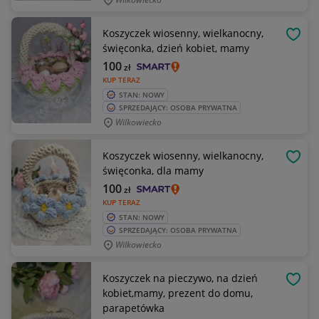
Koszyczek wiosenny, wielkanocny,
OBSE
święconka, dzień kobiet, mamy
100
zł
KUP TERAZ
STAN: NOWY
SPRZEDAJĄCY: OSOBA PRYWATNA
Wilkowiecko
Koszyczek wiosenny, wielkanocny,
OBSE
święconka, dla mamy
100
zł
KUP TERAZ
STAN: NOWY
SPRZEDAJĄCY: OSOBA PRYWATNA
Wilkowiecko
Koszyczek na pieczywo, na dzień
OBSE
kobiet,mamy, prezent do domu,
parapetówka