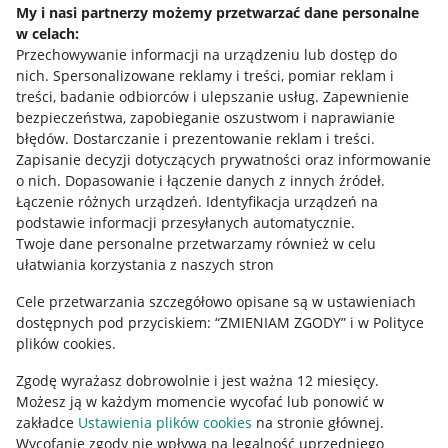
My i nasi partnerzy możemy przetwarzać dane personalne
w celach:
Allegro Gadane dla sprzedających
Przechowywanie informacji na urządzeniu lub dostęp do
Allegro Gadane dla kupujących
nich
.
Spersonalizowane reklamy i treści, pomiar reklam i
treści, badanie odbiorców i ulepszanie usług
.
Zapewnienie
Mapa miejscowości
bezpieczeństwa, zapobieganie oszustwom i naprawianie
błędów
.
Dostarczanie i prezentowanie reklam i treści
.
Informacje prawne
Zapisanie decyzji dotyczących prywatności oraz informowanie
o nich
.
Dopasowanie i łączenie danych z innych źródeł
.
Regulamin
Łączenie różnych urządzeń
.
Identyfikacja urządzeń na
podstawie informacji przesyłanych automatycznie
.
Polityka plików "cookies"
Twoje dane personalne przetwarzamy również w celu
ułatwiania korzystania z naszych stron
Ustawienia plików "cookies"
Cele przetwarzania szczegółowo opisane są w ustawieniach
Udostępnianie lokalizacji
dostępnych pod przyciskiem: “ZMIENIAM ZGODY” i w Polityce
Informacje dla Aktu o Usługach Cyfrowych
plików cookies.
Zgodę wyrażasz dobrowolnie i jest ważna 12 miesięcy.
Pobierz aplikację
Możesz ją w każdym momencie wycofać lub ponowić w
zakładce
Ustawienia plików cookies
na stronie głównej.
Wycofanie zgody nie wpływa na legalność uprzedniego