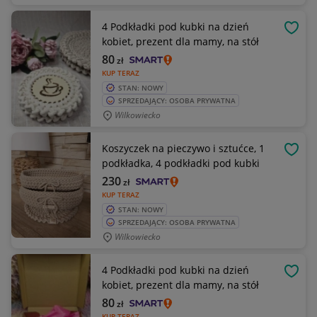
4 Podkładki pod kubki na dzień
OBSE
kobiet, prezent dla mamy, na stół
80
zł
KUP TERAZ
STAN: NOWY
SPRZEDAJĄCY: OSOBA PRYWATNA
Wilkowiecko
Koszyczek na pieczywo i sztućce, 1
OBSE
podkładka, 4 podkładki pod kubki
230
zł
KUP TERAZ
STAN: NOWY
SPRZEDAJĄCY: OSOBA PRYWATNA
Wilkowiecko
4 Podkładki pod kubki na dzień
OBSE
kobiet, prezent dla mamy, na stół
80
zł
KUP TERAZ