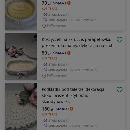
70
zł
KUP TERAZ
STAN: NOWY
SPRZEDAJĄCY: OSOBA PRYWATNA
Wilkowiecko
Koszyczek na sztućce, parapetówka,
OBSE
prezent dla mamy, dekoracja na stół
50
zł
KUP TERAZ
STAN: NOWY
SPRZEDAJĄCY: OSOBA PRYWATNA
Wilkowiecko
Podkładki pod talerze, dekoracja
OBSE
stołu, prezent, styl boho
skandynawski.
160
zł
KUP TERAZ
STAN: NOWY
SPRZEDAJĄCY: OSOBA PRYWATNA