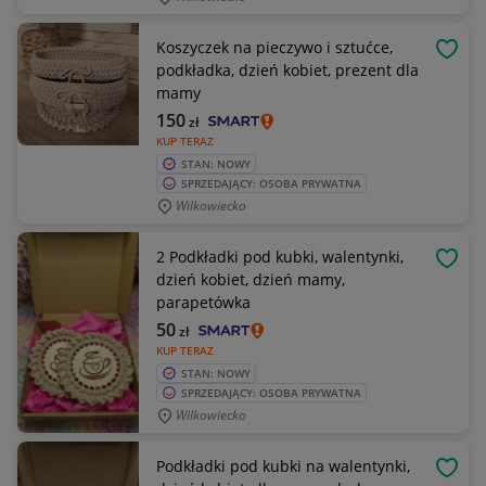
Koszyczek na pieczywo i sztućce,
OBSE
podkładka, dzień kobiet, prezent dla
mamy
150
zł
KUP TERAZ
STAN: NOWY
SPRZEDAJĄCY: OSOBA PRYWATNA
Wilkowiecko
2 Podkładki pod kubki, walentynki,
OBSE
dzień kobiet, dzień mamy,
parapetówka
50
zł
KUP TERAZ
STAN: NOWY
SPRZEDAJĄCY: OSOBA PRYWATNA
Wilkowiecko
Podkładki pod kubki na walentynki,
OBSE