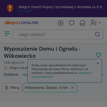
Allegro Smart! Kupuj i sprzedawaj z dostawą za 0 zł
Sprawdź »
Otwórz menu z kategoriami
szukaj
Wyposażenie Domu i Ogrodu -
Wilkowiecko
POL
116
ogłoszeń
Zamkn
Dodaj swoje wyszukiwania do ulubionych.
Allegro Lokalnie
Dom i Ogród
Wyposażenie
Gdy pojawią się nowe oferty, wyślemy Ci je
mailowo. Ustaw powiadomienia w
ulubionych
Podobne:
wyposażenie
piórnik z wyposażeniem
plecak ew
wyszukiwaniach
.
Filtruj
Wilkowiecko, Śląskie, +0 km