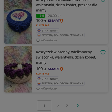
OBSE
walentynki, dzień kobiet, prezent dla
mamy
120
,00 zł
-16%
100
zł
KUP TERAZ
STAN: NOWY
SPRZEDAJĄCY: OSOBA PRYWATNA
Wilkowiecko
Koszyczek wiosenny, wielkanocny,
OBSE
święconka, walentynki, dzień kobiet,
mamy
100
zł
KUP TERAZ
STAN: NOWY
SPRZEDAJĄCY: OSOBA PRYWATNA
Wilkowiecko
Wybierz stronę:
Następna strona
z
2