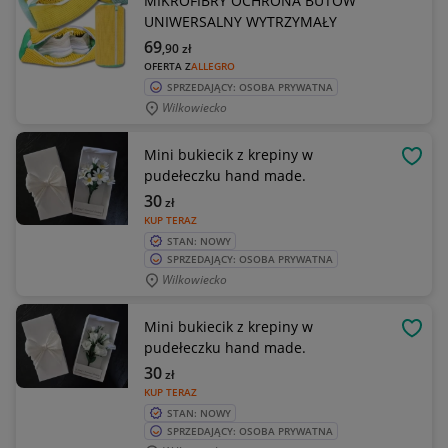
MIKROFIBRY OCHRONA BUTÓW
UNIWERSALNY WYTRZYMAŁY
69
,90
zł
OFERTA Z
ALLEGRO
SPRZEDAJĄCY: OSOBA PRYWATNA
Wilkowiecko
Mini bukiecik z krepiny w
OBSE
pudełeczku hand made.
30
zł
KUP TERAZ
STAN: NOWY
SPRZEDAJĄCY: OSOBA PRYWATNA
Wilkowiecko
Mini bukiecik z krepiny w
OBSE
pudełeczku hand made.
30
zł
KUP TERAZ
STAN: NOWY
SPRZEDAJĄCY: OSOBA PRYWATNA