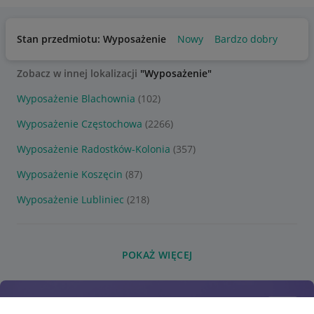
Stan przedmiotu: Wyposażenie
Nowy
Bardzo dobry
Zobacz w innej lokalizacji
"Wyposażenie"
Wyposażenie Blachownia
(102)
Wyposażenie Częstochowa
(2266)
Wyposażenie Radostków-Kolonia
(357)
Wyposażenie Koszęcin
(87)
Wyposażenie Lubliniec
(218)
POKAŻ WIĘCEJ