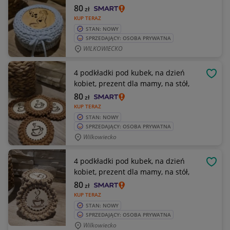
80
zł
KUP TERAZ
STAN: NOWY
SPRZEDAJĄCY: OSOBA PRYWATNA
WILKOWIECKO
4 podkładki pod kubek, na dzień
OBSE
kobiet, prezent dla mamy, na stół,
80
zł
KUP TERAZ
STAN: NOWY
SPRZEDAJĄCY: OSOBA PRYWATNA
Wilkowiecko
4 podkładki pod kubek, na dzień
OBSE
kobiet, prezent dla mamy, na stół,
80
zł
KUP TERAZ
STAN: NOWY
SPRZEDAJĄCY: OSOBA PRYWATNA
Wilkowiecko