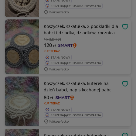
STAN: NOWY
SPRZEDAJĄCY: OSOBA PRYWATNA
Wilkowiecko
Koszyczek, szkatułka, 2 podkładki dla
OBSE
babci i dziadka, dziadków, rocznica
130
,00 zł
120
zł
KUP TERAZ
STAN: NOWY
SPRZEDAJĄCY: OSOBA PRYWATNA
Wilkowiecko
Koszyczek, szkatułka, kuferek na
OBSE
dzień babci, napis kochanej babci
80
zł
KUP TERAZ
STAN: NOWY
SPRZEDAJĄCY: OSOBA PRYWATNA
Wilkowiecko
Koszyczek, szkatułka, kuferek na