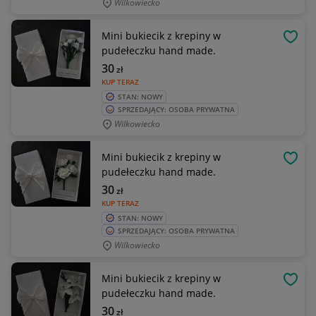
Wilkowiecko
Mini bukiecik z krepiny w
OBSE
pudełeczku hand made.
30
zł
KUP TERAZ
STAN: NOWY
SPRZEDAJĄCY: OSOBA PRYWATNA
Wilkowiecko
Mini bukiecik z krepiny w
OBSE
pudełeczku hand made.
30
zł
KUP TERAZ
STAN: NOWY
SPRZEDAJĄCY: OSOBA PRYWATNA
Wilkowiecko
Mini bukiecik z krepiny w
OBSE
pudełeczku hand made.
30
zł