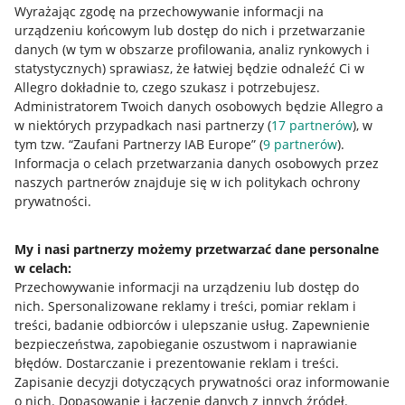
Wyrażając zgodę na przechowywanie informacji na
urządzeniu końcowym lub dostęp do nich i przetwarzanie
danych (w tym w obszarze profilowania, analiz rynkowych i
statystycznych) sprawiasz, że łatwiej będzie odnaleźć Ci w
Allegro dokładnie to, czego szukasz i potrzebujesz.
Administratorem Twoich danych osobowych będzie Allegro a
Przydatne informacje
w niektórych przypadkach nasi partnerzy (
17
partnerów
), w
tym tzw. “Zaufani Partnerzy IAB Europe” (
9
partnerów
).
Jak to działa
Informacja o celach przetwarzania danych osobowych przez
naszych partnerów znajduje się w ich politykach ochrony
Napisz do nas
prywatności.
Allegro Gadane dla sprzedających
My i nasi partnerzy możemy przetwarzać dane personalne
Allegro Gadane dla kupujących
w celach:
Mapa miejscowości
Przechowywanie informacji na urządzeniu lub dostęp do
nich
.
Spersonalizowane reklamy i treści, pomiar reklam i
Informacje prawne
treści, badanie odbiorców i ulepszanie usług
.
Zapewnienie
bezpieczeństwa, zapobieganie oszustwom i naprawianie
błędów
.
Dostarczanie i prezentowanie reklam i treści
.
Regulamin
Zapisanie decyzji dotyczących prywatności oraz informowanie
Polityka plików "cookies"
o nich
.
Dopasowanie i łączenie danych z innych źródeł
.