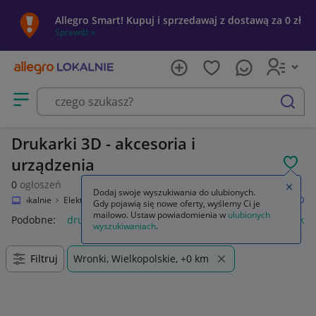
Allegro Smart! Kupuj i sprzedawaj z dostawą za 0 zł
Sprawdź »
Otwórz menu z kategoriami
szukaj
Drukarki 3D - akcesoria i
urządzenia
POL
0
ogłoszeń
Zamkn
Dodaj swoje wyszukiwania do ulubionych.
legro Lokalnie
Elektronika
Komputery
Drukarki i skanery
Drukarki 3D
Gdy pojawią się nowe oferty, wyślemy Ci je
mailowo. Ustaw powiadomienia w
ulubionych
Podobne:
drukarki 3d
smok z drukarki 3d
klej do drukarki 
wyszukiwaniach
.
Filtruj
Wronki, Wielkopolskie, +0 km