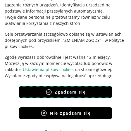
Łączenie różnych urządzeń
.
Identyfikacja urządzeń na
Ustawienia plików "cookies"
podstawie informacji przesyłanych automatycznie
.
Twoje dane personalne przetwarzamy również w celu
Udostępnianie lokalizacji
ułatwiania korzystania z naszych stron
Informacje dla Aktu o Usługach Cyfrowych
Cele przetwarzania szczegółowo opisane są w ustawieniach
dostępnych pod przyciskiem: “ZMIENIAM ZGODY” i w Polityce
Pobierz aplikację
plików cookies.
Zgodę wyrażasz dobrowolnie i jest ważna 12 miesięcy.
Możesz ją w każdym momencie wycofać lub ponowić w
zakładce
Ustawienia plików cookies
na stronie głównej.
Wycofanie zgody nie wpływa na legalność uprzedniego
przetwarzania.
Zgadzam się
polityka plików cookies
polityka ochrony prywatności
Nie zgadzam się
Korzystanie z serwisu oznacza akceptację
regulaminu
.