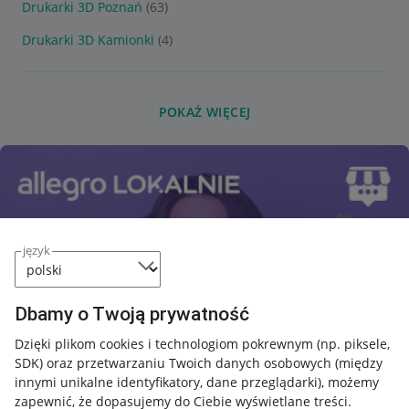
Drukarki 3D Poznań
(63)
Drukarki 3D Kamionki
(4)
POKAŻ WIĘCEJ
język
Dbamy o Twoją prywatność
Dzięki plikom cookies i technologiom pokrewnym
(np. piksele,
SDK)
oraz przetwarzaniu Twoich danych osobowych
(między
innymi unikalne identyfikatory, dane przeglądarki)
, możemy
zapewnić, że dopasujemy do Ciebie wyświetlane treści.