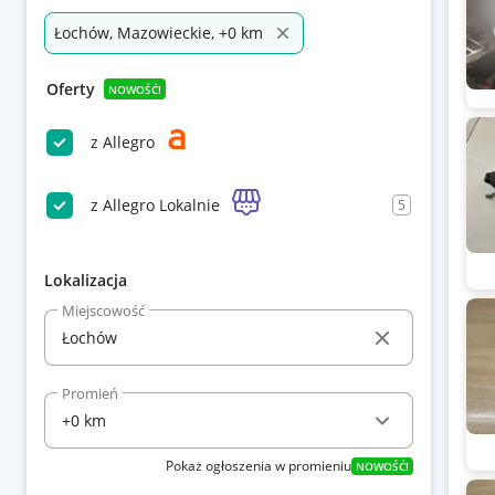
Łochów, Mazowieckie, +0 km
Oferty
NOWOŚĆ!
z Allegro
z Allegro Lokalnie
5
Lokalizacja
Miejscowość
Promień
Pokaż ogłoszenia w promieniu
NOWOŚĆ!