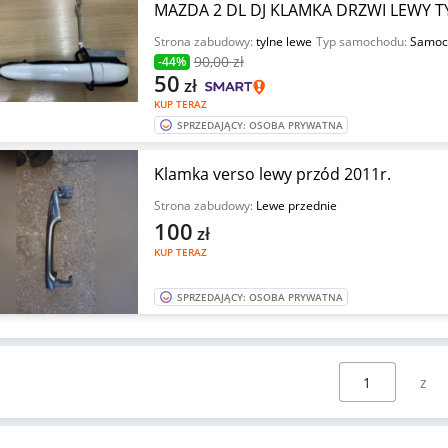
MAZDA 2 DL DJ KLAMKA DRZWI LEWY T
Strona zabudowy:
tylne lewe
Typ samochodu:
Samoc
90
,00 zł
-44%
50
zł
KUP TERAZ
SPRZEDAJĄCY: OSOBA PRYWATNA
Klamka verso lewy przód 2011r.
Strona zabudowy:
Lewe przednie
100
zł
KUP TERAZ
SPRZEDAJĄCY: OSOBA PRYWATNA
Wybierz stronę: