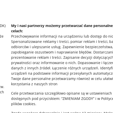
SDK)
My i nasi partnerzy możemy przetwarzać dane personaln
celach:
że
Przechowywanie informacji na urządzeniu lub dostęp do ni
Spersonalizowane reklamy i treści, pomiar reklam i treści, b
odbiorców i ulepszanie usług
.
Zapewnienie bezpieczeństwa,
zapobieganie oszustwom i naprawianie błędów
.
Dostarczani
prezentowanie reklam i treści
.
Zapisanie decyzji dotyczącyc
prywatności oraz informowanie o nich
.
Dopasowanie i łącze
danych z innych źródeł
.
Łączenie różnych urządzeń
.
Identyf
rawne
Pobierz aplikację
urządzeń na podstawie informacji przesyłanych automatycz
Twoje dane personalne przetwarzamy również w celu ułatw
korzystania z naszych stron
zw.
ach
 "cookies"
Cele przetwarzania szczegółowo opisane są w ustawieniach
dostępnych pod przyciskiem: “ZMIENIAM ZGODY” i w Polityc
ów "cookies"
plików cookies.
okalizacji