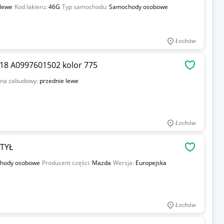
 lewe
Kod lakieru:
46G
Typ samochodu:
Samochody osobowe
Łochów
18 A0997601502 kolor 775
OBSERWU
ona zabudowy:
przednie lewe
Łochów
TYŁ
OBSERWU
hody osobowe
Producent części:
Mazda
Wersja:
Europejska
Łochów