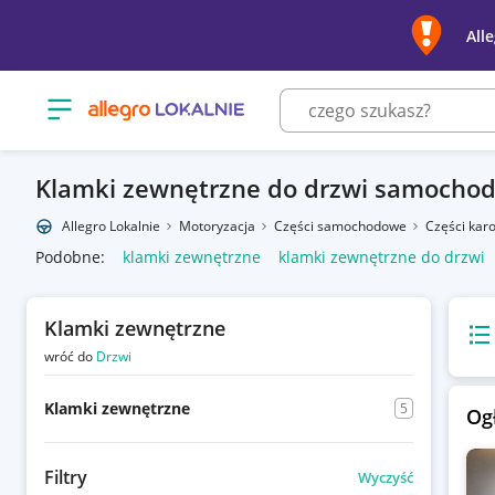
All
Otwórz menu z kategoriami
Klamki zewnętrzne do drzwi samocho
Allegro Lokalnie
Motoryzacja
Części samochodowe
Części karo
Podobne:
klamki zewnętrzne
klamki zewnętrzne do drzwi
Klamki zewnętrzne
Wido
wróć do
Drzwi
Klamki zewnętrzne
5
Og
Filtry
Wyczyść