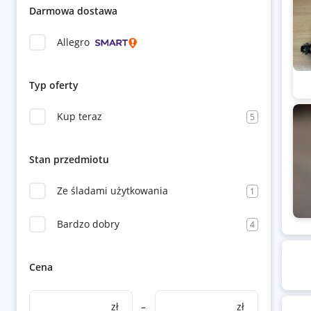
Darmowa dostawa
Allegro
Typ oferty
Kup teraz
5
Stan przedmiotu
Ze śladami użytkowania
1
Bardzo dobry
4
Cena
zł
–
zł