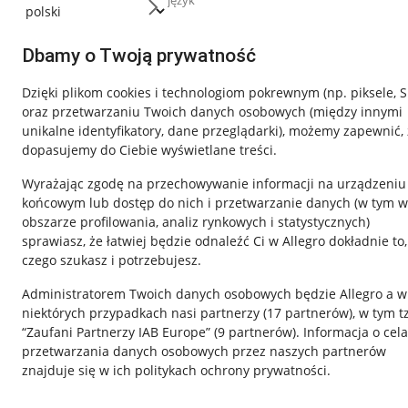
język
Dbamy o Twoją prywatność
Dzięki plikom cookies i technologiom pokrewnym
(np. piksele, 
oraz przetwarzaniu Twoich danych osobowych
(między innymi
unikalne identyfikatory, dane przeglądarki)
, możemy zapewnić, 
dopasujemy do Ciebie wyświetlane treści.
Wyrażając zgodę na przechowywanie informacji na urządzeniu
końcowym lub dostęp do nich i przetwarzanie danych (w tym w
obszarze profilowania, analiz rynkowych i statystycznych)
Nawigacja
sprawiasz, że łatwiej będzie odnaleźć Ci w Allegro dokładnie to,
czego szukasz i potrzebujesz.
Przydatne informacje
Informacje p
Administratorem Twoich danych osobowych będzie Allegro a w
Jak to działa
Regulamin
niektórych przypadkach nasi partnerzy (
17
partnerów
), w tym t
“Zaufani Partnerzy IAB Europe” (
9
partnerów
). Informacja o cel
Napisz do nas
Polityka plików
przetwarzania danych osobowych przez naszych partnerów
Allegro Gadane dla sprzedających
Ustawienia plik
znajduje się w ich politykach ochrony prywatności.
Allegro Gadane dla kupujących
Udostępnianie l