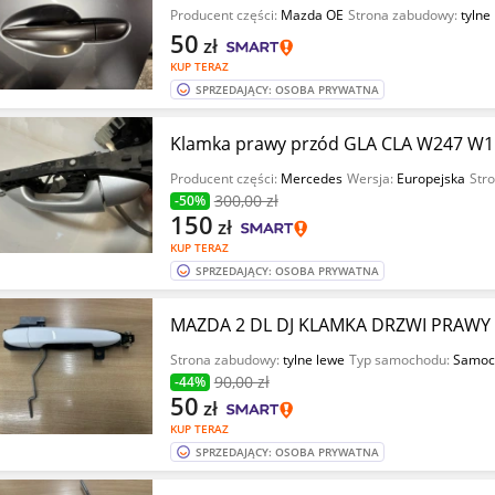
Producent części:
Mazda OE
Strona zabudowy:
tylne
50
zł
KUP TERAZ
SPRZEDAJĄCY: OSOBA PRYWATNA
Klamka prawy przód GLA CLA W247 W1
Producent części:
Mercedes
Wersja:
Europejska
Str
300
,00 zł
-50%
150
zł
KUP TERAZ
SPRZEDAJĄCY: OSOBA PRYWATNA
MAZDA 2 DL DJ KLAMKA DRZWI PRAWY 
Strona zabudowy:
tylne lewe
Typ samochodu:
Samoc
90
,00 zł
-44%
50
zł
KUP TERAZ
SPRZEDAJĄCY: OSOBA PRYWATNA