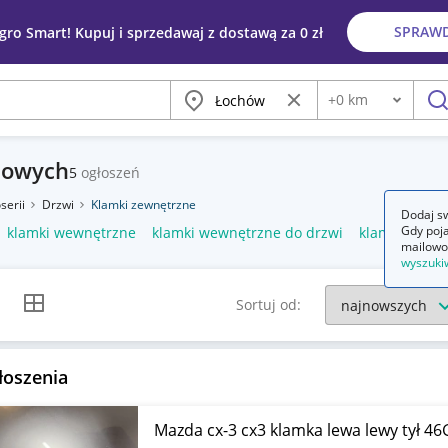
SPRAW
egro Smart! Kupuj i sprzedawaj z dostawą za 0 zł
Miasto
Wyczyść frazę
+
0
km
Odległość
szu
dowych
5
ogłoszeń
serii
Drzwi
Klamki zewnętrzne
Dodaj sw
Gdy poja
klamki wewnętrzne
klamki wewnętrzne do drzwi
klamka drzwi
mailowo
wyszuki
k listy
Widok siatki
Sortuj od:
łoszenia
Mazda cx-3 cx3 klamka lewa lewy tył 4