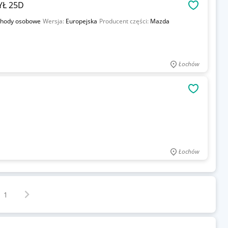
YŁ 25D
OBSERWU
hody osobowe
Wersja:
Europejska
Producent części:
Mazda
Łochów
OBSERWU
Łochów
Następna strona
z
1