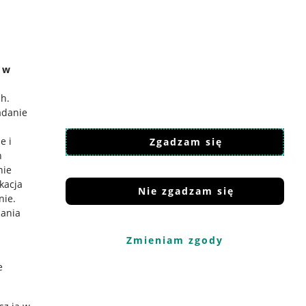
e w
ch
.
adanie
e i
Zgadzam się
h
nie
ikacja
Nie zgadzam się
nie
.
iania
Zmieniam zgody
e