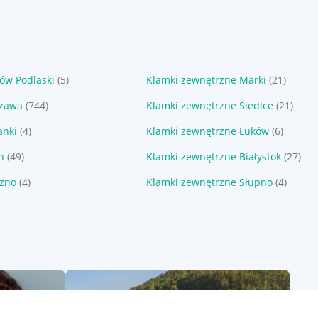
ów Podlaski
(5)
Klamki zewnętrzne Marki
(21)
szawa
(744)
Klamki zewnętrzne Siedlce
(21)
anki
(4)
Klamki zewnętrzne Łuków
(6)
n
(49)
Klamki zewnętrzne Białystok
(27)
czno
(4)
Klamki zewnętrzne Słupno
(4)