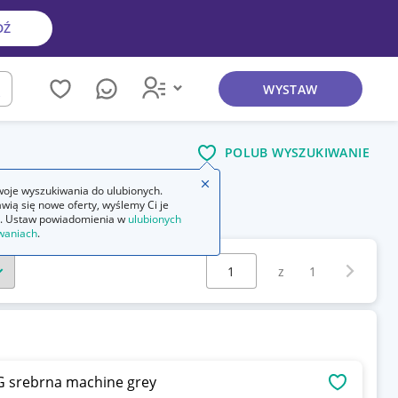
DŹ
WYSTAW
kaj
POLUB WYSZUKIWANIE
Zamknij wskazówkę
oje wyszukiwania do ulubionych.
wią się nowe oferty, wyślemy Ci je
 zewnętrzne
. Ustaw powiadomienia w
ulubionych
waniach
.
Wybierz stronę:
Następna 
z
1
6G srebrna machine grey
OBSERWU