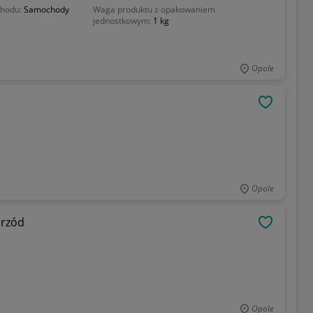
chodu:
Samochody
Waga produktu z opakowaniem
jednostkowym:
1 kg
Opole
OBSERWU
Opole
przód
OBSERWU
Opole