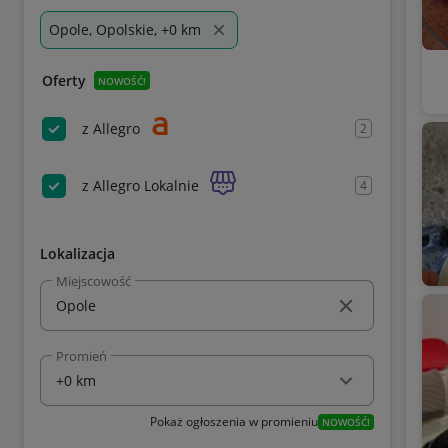
Opole, Opolskie, +0 km
Oferty
NOWOŚĆ!
z Allegro
2
z Allegro Lokalnie
4
Lokalizacja
Miejscowość
Promień
Pokaż ogłoszenia w promieniu
NOWOŚĆ!