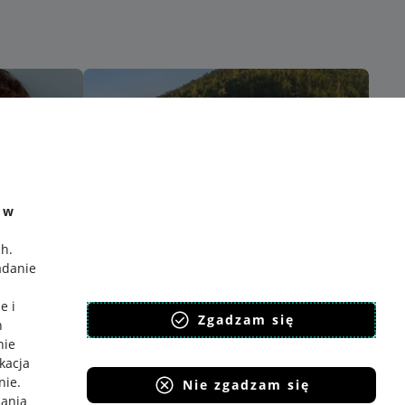
e w
ch
.
adanie
e i
Zgadzam się
h
nie
ikacja
nie
.
Nie zgadzam się
iania