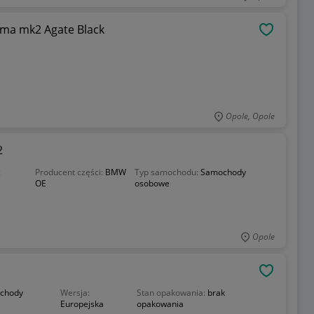
uma mk2 Agate Black
OBSERWU
Opole, Opole
2
:
Producent części:
BMW
Typ samochodu:
Samochody
OE
osobowe
Opole
OBSERWU
chody
Wersja:
Stan opakowania:
brak
Europejska
opakowania