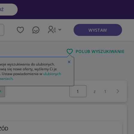
DŹ
WYSTAW
kaj
POLUB WYSZUKIWANIE
Zamknij wskazówkę
oje wyszukiwania do ulubionych.
wią się nowe oferty, wyślemy Ci je
 zewnętrzne
. Ustaw powiadomienia w
ulubionych
waniach
.
Wybierz stronę:
Następna 
z
1
RZÓD