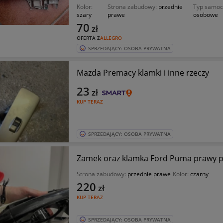
Kolor:
Strona zabudowy:
przednie
Typ samo
szary
prawe
osobowe
70
zł
OFERTA Z
ALLEGRO
SPRZEDAJĄCY: OSOBA PRYWATNA
Mazda Premacy klamki i inne rzeczy
23
zł
KUP TERAZ
SPRZEDAJĄCY: OSOBA PRYWATNA
Zamek oraz klamka Ford Puma prawy 
Strona zabudowy:
przednie prawe
Kolor:
czarny
220
zł
KUP TERAZ
SPRZEDAJĄCY: OSOBA PRYWATNA