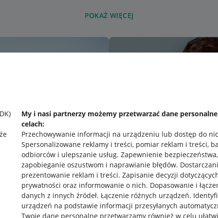
POKAŻ WIĘCEJ
SDK)
My i nasi partnerzy możemy przetwarzać dane personaln
celach:
że
Przechowywanie informacji na urządzeniu lub dostęp do ni
Spersonalizowane reklamy i treści, pomiar reklam i treści, b
odbiorców i ulepszanie usług
.
Zapewnienie bezpieczeństwa,
zapobieganie oszustwom i naprawianie błędów
.
Dostarczani
prezentowanie reklam i treści
.
Zapisanie decyzji dotyczącyc
prywatności oraz informowanie o nich
.
Dopasowanie i łącze
danych z innych źródeł
.
Łączenie różnych urządzeń
.
Identyf
urządzeń na podstawie informacji przesyłanych automatycz
rawne
Pobierz aplikację
Twoje dane personalne przetwarzamy również w celu ułatw