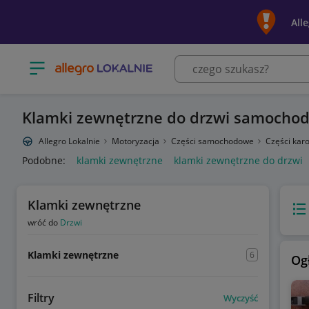
All
Otwórz menu z kategoriami
Klamki zewnętrzne do drzwi samocho
Allegro Lokalnie
Motoryzacja
Części samochodowe
Części karo
Podobne:
klamki zewnętrzne
klamki zewnętrzne do drzwi
Klamki zewnętrzne
Wido
wróć do
Drzwi
Klamki zewnętrzne
6
Og
Filtry
Wyczyść