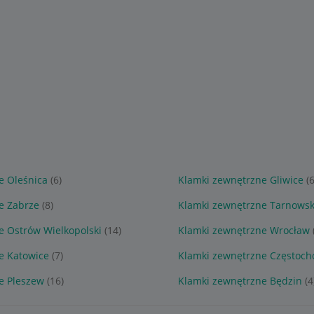
e Oleśnica
(6)
Klamki zewnętrzne Gliwice
(6
e Zabrze
(8)
Klamki zewnętrzne Tarnowsk
e Ostrów Wielkopolski
(14)
Klamki zewnętrzne Wrocław
e Katowice
(7)
Klamki zewnętrzne Częstoc
e Pleszew
(16)
Klamki zewnętrzne Będzin
(4