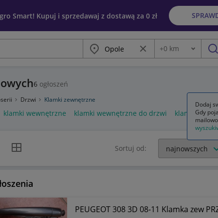
SPRAW
egro Smart! Kupuj i sprzedawaj z dostawą za 0 zł
Miasto
Wyczyść frazę
+
0
km
Odległość
szu
dowych
6
ogłoszeń
serii
Drzwi
Klamki zewnętrzne
Dodaj sw
Gdy poja
klamki wewnętrzne
klamki wewnętrzne do drzwi
klamka drzwi
mailowo
wyszuki
k listy
Widok siatki
Sortuj od:
łoszenia
PEUGEOT 308 3D 08-11 Klamka zew P