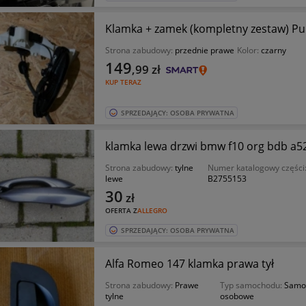
Klamka + zamek (kompletny zestaw) P
Strona zabudowy:
przednie prawe
Kolor:
czarny
149
,99
zł
KUP TERAZ
SPRZEDAJĄCY: OSOBA PRYWATNA
klamka lewa drzwi bmw f10 org bdb a5
Strona zabudowy:
tylne
Numer katalogowy części
lewe
B2755153
30
zł
OFERTA Z
ALLEGRO
SPRZEDAJĄCY: OSOBA PRYWATNA
Alfa Romeo 147 klamka prawa tył
Strona zabudowy:
Prawe
Typ samochodu:
Samo
tylne
osobowe