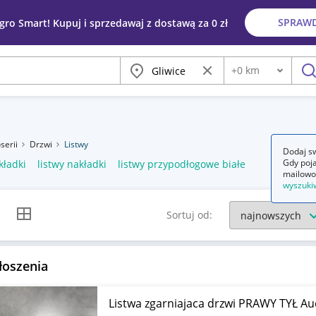
SPRAW
egro Smart! Kupuj i sprzedawaj z dostawą za 0 zł
Miasto
Wyczyść frazę
+
0
km
Odległość
szu
serii
Drzwi
Listwy
Dodaj sw
Gdy poja
kładki
listwy nakładki
listwy przypodłogowe białe
mailowo
wyszuki
k listy
Widok siatki
Sortuj od:
łoszenia
Listwa zgarniajaca drzwi PRAWY TYŁ A