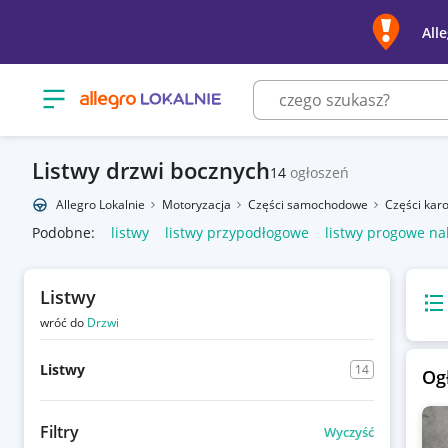
All
Otwórz menu z kategoriami
Listwy drzwi bocznych
14
ogłoszeń
Allegro Lokalnie
Motoryzacja
Części samochodowe
Części karo
Podobne:
listwy
listwy przypodłogowe
listwy progowe na
Listwy
Wido
wróć do
Drzwi
Listwy
14
Og
Filtry
Wyczyść