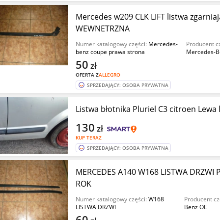
Mercedes w209 CLK LIFT listwa zgarniaj
WEWNETRZNA
Numer katalogowy części:
Mercedes-
Producent cz
benz coupe prawa strona
Mercedes-B
50
zł
OFERTA Z
ALLEGRO
SPRZEDAJĄCY: OSOBA PRYWATNA
Listwa błotnika Pluriel C3 citroen Lewa
130
zł
KUP TERAZ
SPRZEDAJĄCY: OSOBA PRYWATNA
MERCEDES A140 W168 LISTWA DRZWI
ROK
Numer katalogowy części:
W168
Producent cz
LISTWA DRZWI
Benz OE
60