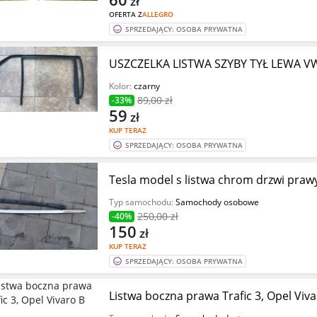
zł
OFERTA Z
ALLEGRO
SPRZEDAJĄCY: OSOBA PRYWATNA
USZCZELKA LISTWA SZYBY TYŁ LEWA V
Kolor:
czarny
89
,00 zł
-33%
59
zł
KUP TERAZ
SPRZEDAJĄCY: OSOBA PRYWATNA
Tesla model s listwa chrom drzwi prawy
Typ samochodu:
Samochody osobowe
250
,00 zł
-40%
150
zł
KUP TERAZ
SPRZEDAJĄCY: OSOBA PRYWATNA
Listwa boczna prawa Trafic 3, Opel Viva