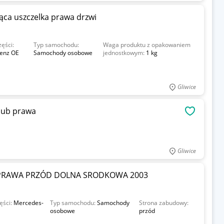
ąca uszczelka prawa drzwi
ęści:
Typ samochodu:
Waga produktu z opakowaniem
enz OE
Samochody osobowe
jednostkowym:
1 kg
Gliwice
 lub prawa
OBSERWU
Gliwice
 PRAWA PRZÓD DOLNA SRODKOWA 2003
ęści:
Mercedes-
Typ samochodu:
Samochody
Strona zabudowy:
osobowe
przód