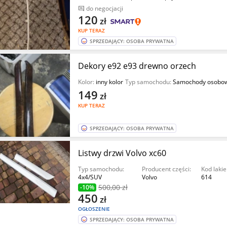
do negocjacji
120
zł
KUP TERAZ
SPRZEDAJĄCY: OSOBA PRYWATNA
Dekory e92 e93 drewno orzech
Kolor:
inny kolor
Typ samochodu:
Samochody osobo
149
zł
KUP TERAZ
SPRZEDAJĄCY: OSOBA PRYWATNA
Listwy drzwi Volvo xc60
Typ samochodu:
Producent części:
Kod lakie
4x4/SUV
Volvo
614
500
,00 zł
-10%
450
zł
OGŁOSZENIE
SPRZEDAJĄCY: OSOBA PRYWATNA