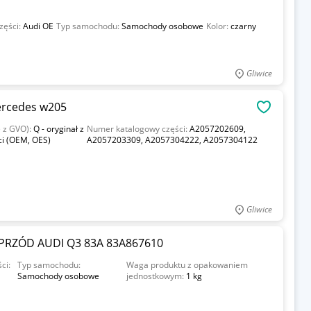
zęści:
Audi OE
Typ samochodu:
Samochody osobowe
Kolor:
czarny
Gliwice
ercedes w205
OBSERWU
e z GVO):
Q - oryginał z
Numer katalogowy części:
A2057202609,
ci (OEM, OES)
A2057203309, A2057304222, A2057304122
Gliwice
RZÓD AUDI Q3 83A 83A867610
ci:
Typ samochodu:
Waga produktu z opakowaniem
Samochody osobowe
jednostkowym:
1 kg