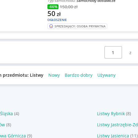
Typ samochodu:
Samochody dostawcze
150
,00 zł
-66%
50
zł
OGŁOSZENIE
SPRZEDAJĄCY: OSOBA PRYWATNA
Wybierz stronę:
n przedmiotu: Listwy
Nowy
Bardzo dobry
Używany
 Śląska
(4)
Listwy Rybnik
(8)
łów
(8)
Listwy Jastrzębie-Zd
owa Górnicza
(9)
Listwy Jasienica
(11)