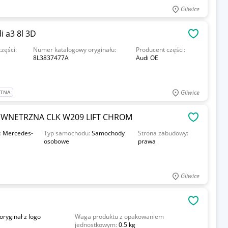
Gliwice
i a3 8l 3D
OBSERWU
zęści:
Numer katalogowy oryginału:
Producent części:
8L3837477A
Audi OE
Gliwice
ATNA
EWNETRZNA CLK W209 LIFT CHROM
OBSERWU
:
Mercedes-
Typ samochodu:
Samochody
Strona zabudowy:
osobowe
prawa
Gliwice
OBSERWU
 oryginał z logo
Waga produktu z opakowaniem
jednostkowym:
0.5 kg