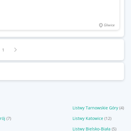
Gliwice
Następna strona
z
1
Listwy Tarnowskie Góry
(4)
rój
(7)
Listwy Katowice
(12)
Listwy Bielsko-Biała
(5)