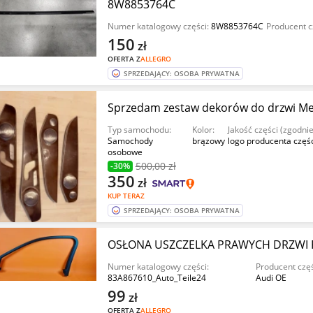
8W8853764C
Numer katalogowy części:
8W8853764C
Producent c
150
zł
OFERTA Z
ALLEGRO
SPRZEDAJĄCY: OSOBA PRYWATNA
Sprzedam zestaw dekorów do drzwi M
Typ samochodu:
Kolor:
Jakość części (zgodni
Samochody
brązowy
logo producenta częś
osobowe
500
,00 zł
-30%
350
zł
KUP TERAZ
SPRZEDAJĄCY: OSOBA PRYWATNA
OSŁONA USZCZELKA PRAWYCH DRZWI P
Numer katalogowy części:
Producent częś
83A867610_Auto_Teile24
Audi OE
99
zł
OFERTA Z
ALLEGRO