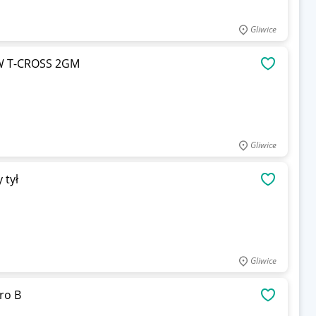
Gliwice
W T-CROSS 2GM
OBSERWU
Gliwice
 tył
OBSERWU
Gliwice
ro B
OBSERWU