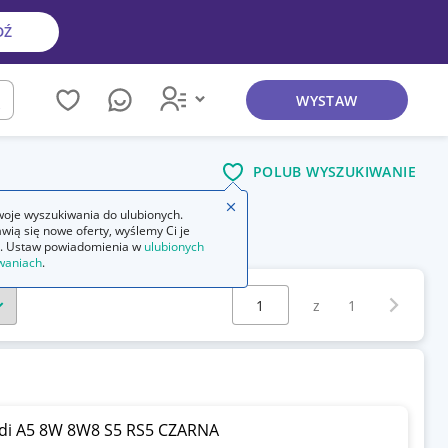
DŹ
WYSTAW
kaj
POLUB WYSZUKIWANIE
Zamknij wskazówkę
oje wyszukiwania do ulubionych.
wią się nowe oferty, wyślemy Ci je
. Ustaw powiadomienia w
ulubionych
waniach
.
Wybierz stronę:
Następna 
z
1
udi A5 8W 8W8 S5 RS5 CZARNA