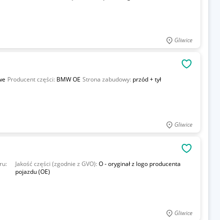
Gliwice
OBSERWU
we
Producent części:
BMW OE
Strona zabudowy:
przód + tył
Gliwice
OBSERWU
ru:
Jakość części (zgodnie z GVO):
O - oryginał z logo producenta
pojazdu (OE)
Gliwice