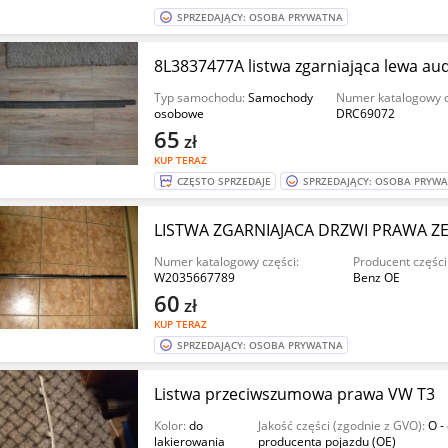
SPRZEDAJĄCY: OSOBA PRYWATNA
8L3837477A listwa zgarniająca lewa aud
Typ samochodu:
Samochody
Numer katalogowy c
osobowe
DRC69072
65
zł
KUP TERAZ
CZĘSTO SPRZEDAJE
SPRZEDAJĄCY: OSOBA PRYW
LISTWA ZGARNIAJACA DRZWI PRAWA Z
Numer katalogowy części:
Producent części
W2035667789
Benz OE
60
zł
KUP TERAZ
SPRZEDAJĄCY: OSOBA PRYWATNA
Listwa przeciwszumowa prawa VW T3
Kolor:
do
Jakość części (zgodnie z GVO):
O -
lakierowania
producenta pojazdu (OE)