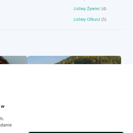
Listwy Żywiec
(4)
Listwy Olkusz
(5)
e w
ch
.
adanie