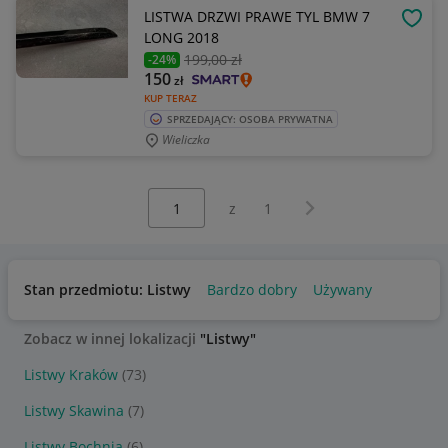
LISTWA DRZWI PRAWE TYL BMW 7
OBSE
LONG 2018
199
,00 zł
-24%
150
zł
KUP TERAZ
SPRZEDAJĄCY: OSOBA PRYWATNA
Wieliczka
Wybierz stronę:
Następna strona
z
1
Stan przedmiotu: Listwy
Bardzo dobry
Używany
Zobacz w innej lokalizacji
"Listwy"
Listwy Kraków
(73)
Listwy Skawina
(7)
Listwy Bochnia
(6)