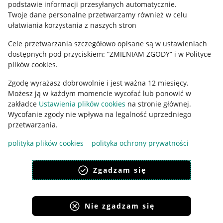
podstawie informacji przesyłanych automatycznie
.
Polityka plików "cookies"
Twoje dane personalne przetwarzamy również w celu
ułatwiania korzystania z naszych stron
Ustawienia plików "cookies"
Cele przetwarzania szczegółowo opisane są w ustawieniach
Udostępnianie lokalizacji
dostępnych pod przyciskiem: “ZMIENIAM ZGODY” i w Polityce
Informacje dla Aktu o Usługach Cyfrowych
plików cookies.
Zgodę wyrażasz dobrowolnie i jest ważna 12 miesięcy.
Pobierz aplikację
Możesz ją w każdym momencie wycofać lub ponowić w
zakładce
Ustawienia plików cookies
na stronie głównej.
Wycofanie zgody nie wpływa na legalność uprzedniego
przetwarzania.
polityka plików cookies
polityka ochrony prywatności
Zgadzam się
Nie zgadzam się
Korzystanie z serwisu oznacza akceptację
regulaminu
.