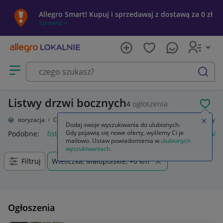
Allegro Smart! Kupuj i sprzedawaj z dostawą za 0 zł
Sprawdź »
Otwórz menu z kategoriami
szukaj
Listwy drzwi bocznych
4
ogłoszenia
POL
e
Motoryzacja
Części samochodowe
Części karoserii
Drzwi
Listwy
Zamkn
Dodaj swoje wyszukiwania do ulubionych.
Gdy pojawią się nowe oferty, wyślemy Ci je
Podobne:
listwy
listwy przypodłogowe
listwy progowe nakł
mailowo. Ustaw powiadomienia w
ulubionych
wyszukiwaniach
.
Filtruj
Wieliczka, Małopolskie, +0 km
Ogłoszenia