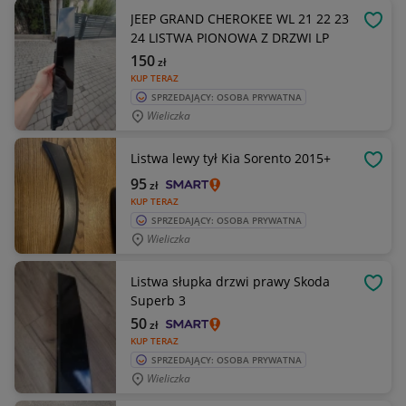
JEEP GRAND CHEROKEE WL 21 22 23
OBSE
24 LISTWA PIONOWA Z DRZWI LP
150
zł
KUP TERAZ
SPRZEDAJĄCY: OSOBA PRYWATNA
Wieliczka
Listwa lewy tył Kia Sorento 2015+
OBSE
95
zł
KUP TERAZ
SPRZEDAJĄCY: OSOBA PRYWATNA
Wieliczka
Listwa słupka drzwi prawy Skoda
OBSE
Superb 3
50
zł
KUP TERAZ
SPRZEDAJĄCY: OSOBA PRYWATNA
Wieliczka