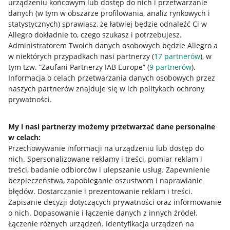
urządzeniu końcowym lub dostęp do nich i przetwarzanie
danych (w tym w obszarze profilowania, analiz rynkowych i
statystycznych) sprawiasz, że łatwiej będzie odnaleźć Ci w
Allegro dokładnie to, czego szukasz i potrzebujesz.
Administratorem Twoich danych osobowych będzie Allegro a
w niektórych przypadkach nasi partnerzy (
17
partnerów
), w
tym tzw. “Zaufani Partnerzy IAB Europe” (
9
partnerów
).
Przydatne informacje
Informacja o celach przetwarzania danych osobowych przez
naszych partnerów znajduje się w ich politykach ochrony
prywatności.
Jak to działa
Napisz do nas
My i nasi partnerzy możemy przetwarzać dane personalne
w celach:
Allegro Gadane dla sprzedających
Przechowywanie informacji na urządzeniu lub dostęp do
Allegro Gadane dla kupujących
nich
.
Spersonalizowane reklamy i treści, pomiar reklam i
treści, badanie odbiorców i ulepszanie usług
.
Zapewnienie
Mapa miejscowości
bezpieczeństwa, zapobieganie oszustwom i naprawianie
błędów
.
Dostarczanie i prezentowanie reklam i treści
.
Informacje prawne
Zapisanie decyzji dotyczących prywatności oraz informowanie
o nich
.
Dopasowanie i łączenie danych z innych źródeł
.
Regulamin
Łączenie różnych urządzeń
.
Identyfikacja urządzeń na