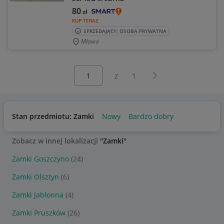
80
zł
KUP TERAZ
SPRZEDAJĄCY: OSOBA PRYWATNA
Mława
Wybierz stronę:
Następna strona
z
1
Stan przedmiotu: Zamki
Nowy
Bardzo dobry
Zobacz w innej lokalizacji
"Zamki"
Zamki Goszczyno
(24)
Zamki Olsztyn
(6)
Zamki Jabłonna
(4)
Zamki Pruszków
(26)