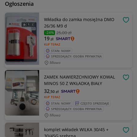
Ogłoszenia
Wkładka do zamka mosiężna DMO
OBSE
26/36 M9 d
25
,00 zł
-24%
19
zł
KUP TERAZ
STAN: NOWY
SPRZEDAJĄCY: OSOBA PRYWATNA
Mława
ZAMEK NAWIERZCHNIOWY KOWAL
OBSE
MINOS 50 Z WKŁADKĄ BIAŁY
32
,50
zł
KUP TERAZ
STAN: NOWY
CZĘSTO SPRZEDAJE
SPRZEDAJĄCY: OSOBA PRYWATNA
Mława
komplet wkładek WILKA 30/45 +
OBSE
30/45G srebrna