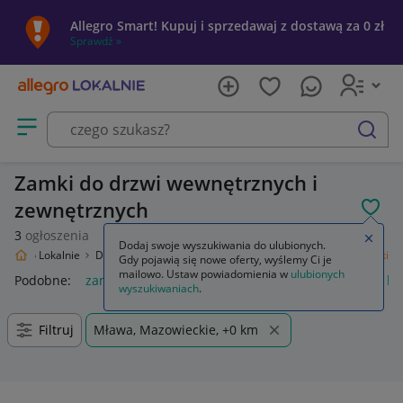
Allegro Smart! Kupuj i sprzedawaj z dostawą za 0 zł
Sprawdź »
Otwórz menu z kategoriami
szukaj
Zamki do drzwi wewnętrznych i
zewnętrznych
POL
3
ogłoszenia
Zamkn
Dodaj swoje wyszukiwania do ulubionych.
Allegro Lokalnie
Dom i Ogród
Budownictwo i Akcesoria
Drzwi
Zamki
Gdy pojawią się nowe oferty, wyślemy Ci je
mailowo. Ustaw powiadomienia w
ulubionych
Podobne:
zamki
zamki meblowe
zamki do drzwi
zamki bu
wyszukiwaniach
.
Filtruj
Mława, Mazowieckie, +0 km