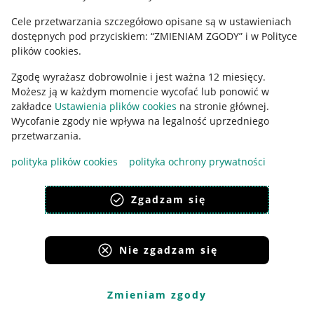
Cele przetwarzania szczegółowo opisane są w ustawieniach
Udostępnianie lokalizacji
dostępnych pod przyciskiem: “ZMIENIAM ZGODY” i w Polityce
Informacje dla Aktu o Usługach Cyfrowych
plików cookies.
Zgodę wyrażasz dobrowolnie i jest ważna 12 miesięcy.
Pobierz aplikację
Możesz ją w każdym momencie wycofać lub ponowić w
zakładce
Ustawienia plików cookies
na stronie głównej.
Wycofanie zgody nie wpływa na legalność uprzedniego
przetwarzania.
polityka plików cookies
polityka ochrony prywatności
Zgadzam się
Nie zgadzam się
Korzystanie z serwisu oznacza akceptację
regulaminu
.
Zmieniam zgody