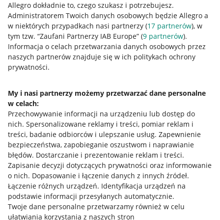
Allegro dokładnie to, czego szukasz i potrzebujesz.
Administratorem Twoich danych osobowych będzie Allegro a
w niektórych przypadkach nasi partnerzy (
17
partnerów
), w
tym tzw. “Zaufani Partnerzy IAB Europe” (
9
partnerów
).
Przydatne informacje
Informacja o celach przetwarzania danych osobowych przez
naszych partnerów znajduje się w ich politykach ochrony
prywatności.
Jak to działa
Napisz do nas
My i nasi partnerzy możemy przetwarzać dane personalne
w celach:
Allegro Gadane dla sprzedających
Przechowywanie informacji na urządzeniu lub dostęp do
Allegro Gadane dla kupujących
nich
.
Spersonalizowane reklamy i treści, pomiar reklam i
treści, badanie odbiorców i ulepszanie usług
.
Zapewnienie
Mapa miejscowości
bezpieczeństwa, zapobieganie oszustwom i naprawianie
błędów
.
Dostarczanie i prezentowanie reklam i treści
.
Informacje prawne
Zapisanie decyzji dotyczących prywatności oraz informowanie
o nich
.
Dopasowanie i łączenie danych z innych źródeł
.
Regulamin
Łączenie różnych urządzeń
.
Identyfikacja urządzeń na
podstawie informacji przesyłanych automatycznie
.
Polityka plików "cookies"
Twoje dane personalne przetwarzamy również w celu
ułatwiania korzystania z naszych stron
Ustawienia plików "cookies"