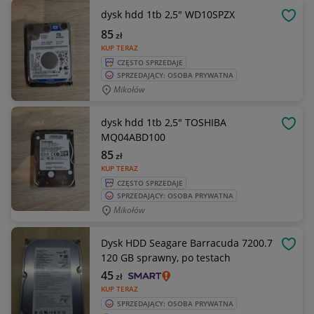
dysk hdd 1tb 2,5" WD10SPZX
OBSE
85
zł
KUP TERAZ
CZĘSTO SPRZEDAJE
SPRZEDAJĄCY: OSOBA PRYWATNA
Mikołów
dysk hdd 1tb 2,5" TOSHIBA
OBSE
MQ04ABD100
85
zł
KUP TERAZ
CZĘSTO SPRZEDAJE
SPRZEDAJĄCY: OSOBA PRYWATNA
Mikołów
Dysk HDD Seagare Barracuda 7200.7
OBSE
120 GB sprawny, po testach
45
zł
KUP TERAZ
SPRZEDAJĄCY: OSOBA PRYWATNA