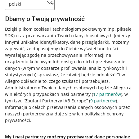
Dbamy o Twoją prywatność
Dzięki plikom cookies i technologiom pokrewnym
(np. piksele,
SDK)
oraz przetwarzaniu Twoich danych osobowych
(między
innymi unikalne identyfikatory, dane przeglądarki)
, możemy
zapewnić, że dopasujemy do Ciebie wyświetlane treści.
Wyrażając zgodę na przechowywanie informacji na
urządzeniu końcowym lub dostęp do nich i przetwarzanie
danych (w tym w obszarze profilowania, analiz rynkowych i
statystycznych) sprawiasz, że łatwiej będzie odnaleźć Ci w
Allegro dokładnie to, czego szukasz i potrzebujesz.
Administratorem Twoich danych osobowych będzie Allegro a
w niektórych przypadkach nasi partnerzy (
17
partnerów
), w
tym tzw. “Zaufani Partnerzy IAB Europe” (
9
partnerów
).
Przydatne informacje
Informacja o celach przetwarzania danych osobowych przez
naszych partnerów znajduje się w ich politykach ochrony
prywatności.
Jak to działa
Napisz do nas
My i nasi partnerzy możemy przetwarzać dane personalne