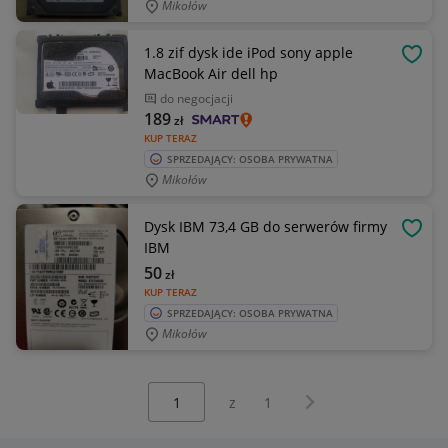
Mikołów
1.8 zif dysk ide iPod sony apple
OBSE
MacBook Air dell hp
do negocjacji
189
zł
KUP TERAZ
SPRZEDAJĄCY: OSOBA PRYWATNA
Mikołów
Dysk IBM 73,4 GB do serwerów firmy
OBSE
IBM
50
zł
KUP TERAZ
SPRZEDAJĄCY: OSOBA PRYWATNA
Mikołów
Wybierz stronę:
Następna strona
z
1