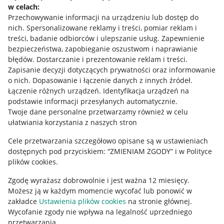
w celach:
Allegro Gadane dla sprzedających
Przechowywanie informacji na urządzeniu lub dostęp do
Allegro Gadane dla kupujących
nich
.
Spersonalizowane reklamy i treści, pomiar reklam i
treści, badanie odbiorców i ulepszanie usług
.
Zapewnienie
Mapa miejscowości
bezpieczeństwa, zapobieganie oszustwom i naprawianie
błędów
.
Dostarczanie i prezentowanie reklam i treści
.
Informacje prawne
Zapisanie decyzji dotyczących prywatności oraz informowanie
o nich
.
Dopasowanie i łączenie danych z innych źródeł
.
Regulamin
Łączenie różnych urządzeń
.
Identyfikacja urządzeń na
podstawie informacji przesyłanych automatycznie
.
Polityka plików "cookies"
Twoje dane personalne przetwarzamy również w celu
ułatwiania korzystania z naszych stron
Ustawienia plików "cookies"
Cele przetwarzania szczegółowo opisane są w ustawieniach
Udostępnianie lokalizacji
dostępnych pod przyciskiem: “ZMIENIAM ZGODY” i w Polityce
Informacje dla Aktu o Usługach Cyfrowych
plików cookies.
Zgodę wyrażasz dobrowolnie i jest ważna 12 miesięcy.
Pobierz aplikację
Możesz ją w każdym momencie wycofać lub ponowić w
zakładce
Ustawienia plików cookies
na stronie głównej.
Wycofanie zgody nie wpływa na legalność uprzedniego
przetwarzania.