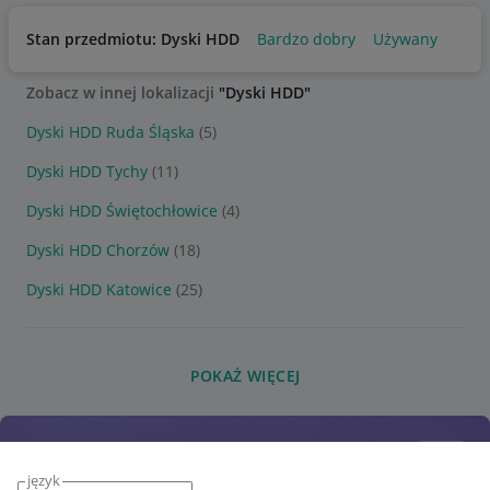
Stan przedmiotu: Dyski HDD
Bardzo dobry
Używany
Zobacz w innej lokalizacji
"Dyski HDD"
Dyski HDD Ruda Śląska
(5)
Dyski HDD Tychy
(11)
Dyski HDD Świętochłowice
(4)
Dyski HDD Chorzów
(18)
Dyski HDD Katowice
(25)
POKAŻ WIĘCEJ
język