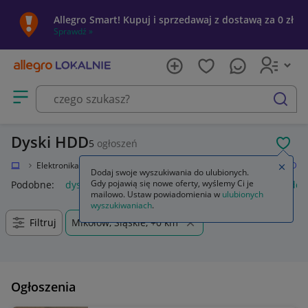
Allegro Smart! Kupuj i sprzedawaj z dostawą za 0 zł
Sprawdź »
Otwórz menu z kategoriami
szukaj
Dyski HDD
5
ogłoszeń
POL
okalnie
Elektronika
Komputery
Dyski i pamięci przenośne
Dyski HDD
Zamkn
Dodaj swoje wyszukiwania do ulubionych.
Gdy pojawią się nowe oferty, wyślemy Ci je
Podobne:
dysk hdd
dysk hdd 1tb
dysk hdd 2tb
dysk hdd 
mailowo. Ustaw powiadomienia w
ulubionych
wyszukiwaniach
.
Filtruj
Mikołów, Śląskie, +0 km
Ogłoszenia