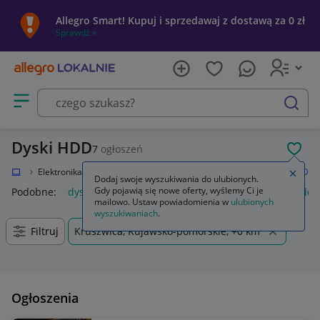
Allegro Smart! Kupuj i sprzedawaj z dostawą za 0 zł
Sprawdź »
Otwórz menu z kategoriami
szukaj
Dyski HDD
7
ogłoszeń
POL
okalnie
Elektronika
Komputery
Dyski i pamięci przenośne
Dyski HDD
Zamkn
Dodaj swoje wyszukiwania do ulubionych.
Gdy pojawią się nowe oferty, wyślemy Ci je
Podobne:
dysk hdd
dysk hdd 1tb
dysk hdd 2tb
dysk hdd 
mailowo. Ustaw powiadomienia w
ulubionych
wyszukiwaniach
.
Filtruj
Kruszwica, Kujawsko-pomorskie, +0 km
Ogłoszenia