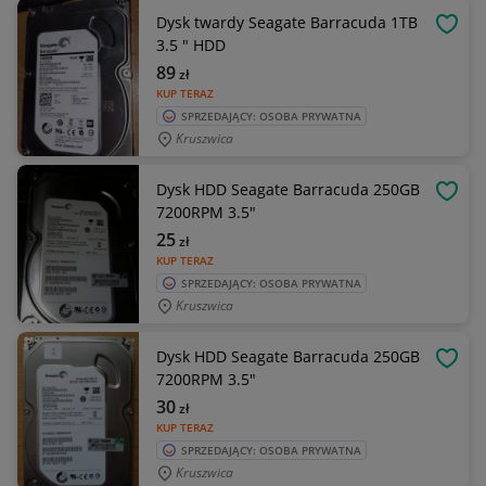
Dysk twardy Seagate Barracuda 1TB
OBSE
3.5 " HDD
89
zł
KUP TERAZ
SPRZEDAJĄCY: OSOBA PRYWATNA
Kruszwica
Dysk HDD Seagate Barracuda 250GB
OBSE
7200RPM 3.5"
25
zł
KUP TERAZ
SPRZEDAJĄCY: OSOBA PRYWATNA
Kruszwica
Dysk HDD Seagate Barracuda 250GB
OBSE
7200RPM 3.5"
30
zł
KUP TERAZ
SPRZEDAJĄCY: OSOBA PRYWATNA
Kruszwica