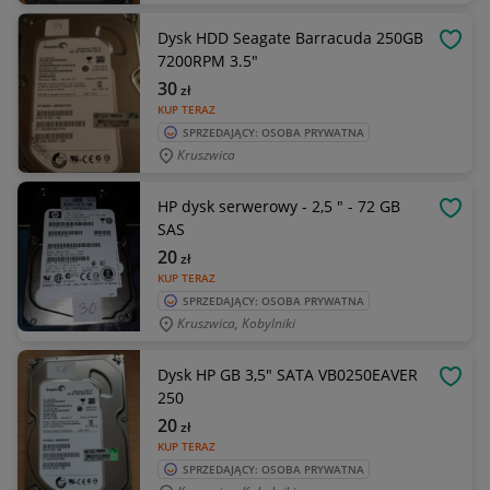
Dysk HDD Seagate Barracuda 250GB
OBSE
7200RPM 3.5"
30
zł
KUP TERAZ
SPRZEDAJĄCY: OSOBA PRYWATNA
Kruszwica
HP dysk serwerowy - 2,5 " - 72 GB
OBSE
SAS
20
zł
KUP TERAZ
SPRZEDAJĄCY: OSOBA PRYWATNA
Kruszwica, Kobylniki
Dysk HP GB 3,5" SATA VB0250EAVER
OBSE
250
20
zł
KUP TERAZ
SPRZEDAJĄCY: OSOBA PRYWATNA