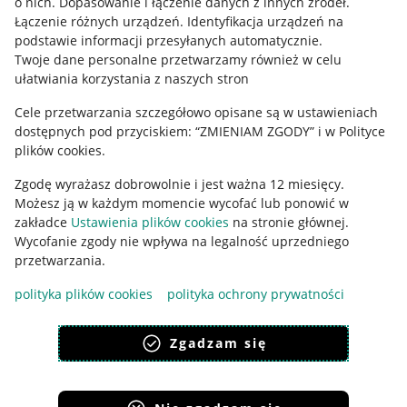
o nich
.
Dopasowanie i łączenie danych z innych źródeł
.
Regulamin
Łączenie różnych urządzeń
.
Identyfikacja urządzeń na
podstawie informacji przesyłanych automatycznie
.
Polityka plików "cookies"
Twoje dane personalne przetwarzamy również w celu
ułatwiania korzystania z naszych stron
Ustawienia plików "cookies"
Cele przetwarzania szczegółowo opisane są w ustawieniach
Udostępnianie lokalizacji
dostępnych pod przyciskiem: “ZMIENIAM ZGODY” i w Polityce
Informacje dla Aktu o Usługach Cyfrowych
plików cookies.
Zgodę wyrażasz dobrowolnie i jest ważna 12 miesięcy.
Pobierz aplikację
Możesz ją w każdym momencie wycofać lub ponowić w
zakładce
Ustawienia plików cookies
na stronie głównej.
Wycofanie zgody nie wpływa na legalność uprzedniego
przetwarzania.
polityka plików cookies
polityka ochrony prywatności
Zgadzam się