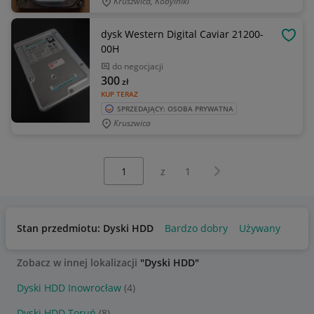
Kruszwica, Kobylniki
dysk Western Digital Caviar 21200-
OBSE
00H
do negocjacji
300
zł
KUP TERAZ
SPRZEDAJĄCY: OSOBA PRYWATNA
Kruszwica
Wybierz stronę:
Następna strona
z
1
Stan przedmiotu: Dyski HDD
Bardzo dobry
Używany
Zobacz w innej lokalizacji
"Dyski HDD"
Dyski HDD Inowrocław
(4)
Dyski HDD Toruń
(8)