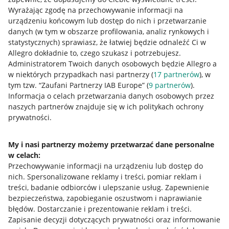
Wyrażając zgodę na przechowywanie informacji na
urządzeniu końcowym lub dostęp do nich i przetwarzanie
danych (w tym w obszarze profilowania, analiz rynkowych i
statystycznych) sprawiasz, że łatwiej będzie odnaleźć Ci w
Allegro dokładnie to, czego szukasz i potrzebujesz.
Administratorem Twoich danych osobowych będzie Allegro a
w niektórych przypadkach nasi partnerzy (
17
partnerów
), w
tym tzw. “Zaufani Partnerzy IAB Europe” (
9
partnerów
).
Przydatne informacje
Informacja o celach przetwarzania danych osobowych przez
naszych partnerów znajduje się w ich politykach ochrony
prywatności.
Jak to działa
Napisz do nas
My i nasi partnerzy możemy przetwarzać dane personalne
w celach:
Allegro Gadane dla sprzedających
Przechowywanie informacji na urządzeniu lub dostęp do
Allegro Gadane dla kupujących
nich
.
Spersonalizowane reklamy i treści, pomiar reklam i
treści, badanie odbiorców i ulepszanie usług
.
Zapewnienie
Mapa miejscowości
bezpieczeństwa, zapobieganie oszustwom i naprawianie
błędów
.
Dostarczanie i prezentowanie reklam i treści
.
Informacje prawne
Zapisanie decyzji dotyczących prywatności oraz informowanie