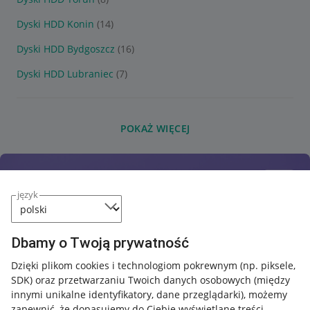
Dyski HDD Konin
(14)
Dyski HDD Bydgoszcz
(16)
Dyski HDD Lubraniec
(7)
POKAŻ WIĘCEJ
język
Dbamy o Twoją prywatność
Dzięki plikom cookies i technologiom pokrewnym
(np. piksele,
SDK)
oraz przetwarzaniu Twoich danych osobowych
(między
innymi unikalne identyfikatory, dane przeglądarki)
, możemy
zapewnić, że dopasujemy do Ciebie wyświetlane treści.