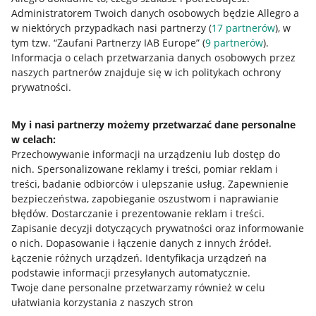
Administratorem Twoich danych osobowych będzie Allegro a
w niektórych przypadkach nasi partnerzy (
17
partnerów
), w
tym tzw. “Zaufani Partnerzy IAB Europe” (
9
partnerów
).
Przydatne informacje
Informacja o celach przetwarzania danych osobowych przez
naszych partnerów znajduje się w ich politykach ochrony
prywatności.
Jak to działa
Napisz do nas
My i nasi partnerzy możemy przetwarzać dane personalne
w celach:
Allegro Gadane dla sprzedających
Przechowywanie informacji na urządzeniu lub dostęp do
Allegro Gadane dla kupujących
nich
.
Spersonalizowane reklamy i treści, pomiar reklam i
treści, badanie odbiorców i ulepszanie usług
.
Zapewnienie
Mapa miejscowości
bezpieczeństwa, zapobieganie oszustwom i naprawianie
błędów
.
Dostarczanie i prezentowanie reklam i treści
.
Informacje prawne
Zapisanie decyzji dotyczących prywatności oraz informowanie
o nich
.
Dopasowanie i łączenie danych z innych źródeł
.
Regulamin
Łączenie różnych urządzeń
.
Identyfikacja urządzeń na
podstawie informacji przesyłanych automatycznie
.
Polityka plików "cookies"
Twoje dane personalne przetwarzamy również w celu
ułatwiania korzystania z naszych stron
Ustawienia plików "cookies"