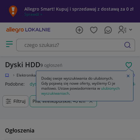
Allegro Smart! Kupuj i sprzedawaj z dostawą za 0 zł
Sprawdź »
Otwórz menu z kategoriami
szukaj
Dyski HDD
9
ogłoszeń
POL
okalnie
Elektronika
Komputery
Dyski i pamięci przenośne
Dyski HDD
Zamkn
Dodaj swoje wyszukiwania do ulubionych.
Gdy pojawią się nowe oferty, wyślemy Ci je
Podobne:
dysk hdd
dysk hdd 1tb
dysk hdd 2tb
dysk hdd 
mailowo. Ustaw powiadomienia w
ulubionych
wyszukiwaniach
.
Filtruj
Piła, Wielkopolskie, +0 km
Ogłoszenia