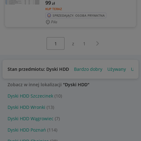
99
zł
KUP TERAZ
SPRZEDAJĄCY: OSOBA PRYWATNA
Piła
Wybierz stronę:
Następna strona
z
1
Stan przedmiotu: Dyski HDD
Bardzo dobry
Używany
Uszk
Zobacz w innej lokalizacji
"Dyski HDD"
Dyski HDD Szczecinek
(10)
Dyski HDD Wronki
(13)
Dyski HDD Wągrowiec
(7)
Dyski HDD Poznań
(114)