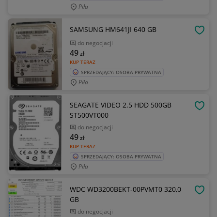
Piła
SAMSUNG HM641JI 640 GB
OBSE
do negocjacji
49
zł
KUP TERAZ
SPRZEDAJĄCY: OSOBA PRYWATNA
Piła
SEAGATE VIDEO 2.5 HDD 500GB
OBSE
ST500VT000
do negocjacji
49
zł
KUP TERAZ
SPRZEDAJĄCY: OSOBA PRYWATNA
Piła
WDC WD3200BEKT-00PVMT0 320,0
OBSE
GB
do negocjacji