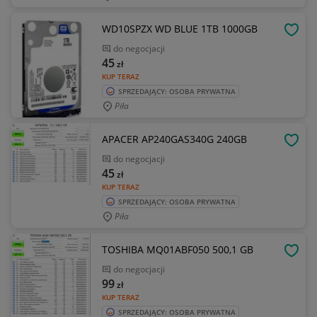
WD10SPZX WD BLUE 1TB 1000GB
OBSE
do negocjacji
45
zł
KUP TERAZ
SPRZEDAJĄCY: OSOBA PRYWATNA
Piła
APACER AP240GAS340G 240GB
OBSE
do negocjacji
45
zł
KUP TERAZ
SPRZEDAJĄCY: OSOBA PRYWATNA
Piła
TOSHIBA MQ01ABF050 500,1 GB
OBSE
do negocjacji
99
zł
KUP TERAZ
SPRZEDAJĄCY: OSOBA PRYWATNA