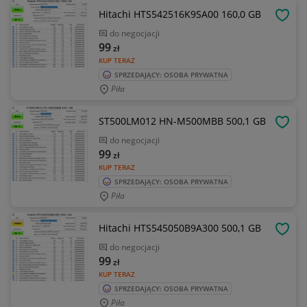
Hitachi HTS542516K9SA00 160,0 GB
OBSE
do negocjacji
99
zł
KUP TERAZ
SPRZEDAJĄCY: OSOBA PRYWATNA
Piła
ST500LM012 HN-M500MBB 500,1 GB
OBSE
do negocjacji
99
zł
KUP TERAZ
SPRZEDAJĄCY: OSOBA PRYWATNA
Piła
Hitachi HTS545050B9A300 500,1 GB
OBSE
do negocjacji
99
zł
KUP TERAZ
SPRZEDAJĄCY: OSOBA PRYWATNA
Piła