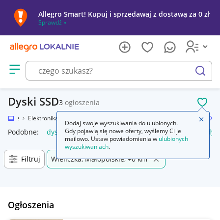
Allegro Smart! Kupuj i sprzedawaj z dostawą za 0 zł
Sprawdź »
Otwórz menu z kategoriami
szukaj
Dyski SSD
3
ogłoszenia
POL
Lokalnie
Elektronika
Komputery
Dyski i pamięci przenośne
Dyski SSD
Zamkn
Dodaj swoje wyszukiwania do ulubionych.
Gdy pojawią się nowe oferty, wyślemy Ci je
Podobne:
dysk ssd
dysk zewnętrzny ssd
dysk ssd 1tb
dys
mailowo. Ustaw powiadomienia w
ulubionych
wyszukiwaniach
.
Filtruj
Wieliczka, Małopolskie, +0 km
Ogłoszenia