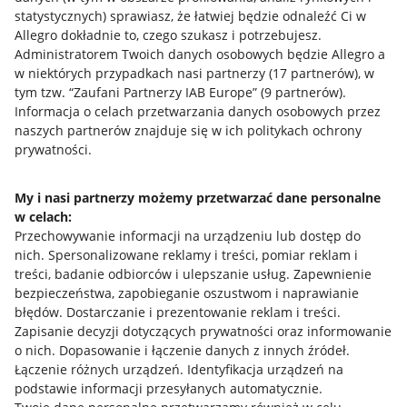
statystycznych) sprawiasz, że łatwiej będzie odnaleźć Ci w
Allegro dokładnie to, czego szukasz i potrzebujesz.
Administratorem Twoich danych osobowych będzie Allegro a
w niektórych przypadkach nasi partnerzy (
17
partnerów
), w
tym tzw. “Zaufani Partnerzy IAB Europe” (
9
partnerów
).
Przydatne informacje
Informacja o celach przetwarzania danych osobowych przez
naszych partnerów znajduje się w ich politykach ochrony
prywatności.
Jak to działa
Napisz do nas
My i nasi partnerzy możemy przetwarzać dane personalne
w celach:
Allegro Gadane dla sprzedających
Przechowywanie informacji na urządzeniu lub dostęp do
Allegro Gadane dla kupujących
nich
.
Spersonalizowane reklamy i treści, pomiar reklam i
treści, badanie odbiorców i ulepszanie usług
.
Zapewnienie
Mapa miejscowości
bezpieczeństwa, zapobieganie oszustwom i naprawianie
błędów
.
Dostarczanie i prezentowanie reklam i treści
.
Informacje prawne
Zapisanie decyzji dotyczących prywatności oraz informowanie
o nich
.
Dopasowanie i łączenie danych z innych źródeł
.
Regulamin
Łączenie różnych urządzeń
.
Identyfikacja urządzeń na
podstawie informacji przesyłanych automatycznie
.
Polityka plików "cookies"