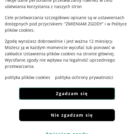
Twoje dane personalne przetwarzamy również w celu
ułatwiania korzystania z naszych stron
Ustawienia plików "cookies"
Cele przetwarzania szczegółowo opisane są w ustawieniach
Udostępnianie lokalizacji
dostępnych pod przyciskiem: “ZMIENIAM ZGODY” i w Polityce
Informacje dla Aktu o Usługach Cyfrowych
plików cookies.
Zgodę wyrażasz dobrowolnie i jest ważna 12 miesięcy.
Pobierz aplikację
Możesz ją w każdym momencie wycofać lub ponowić w
zakładce
Ustawienia plików cookies
na stronie głównej.
Wycofanie zgody nie wpływa na legalność uprzedniego
przetwarzania.
polityka plików cookies
polityka ochrony prywatności
Zgadzam się
Nie zgadzam się
Korzystanie z serwisu oznacza akceptację
regulaminu
.