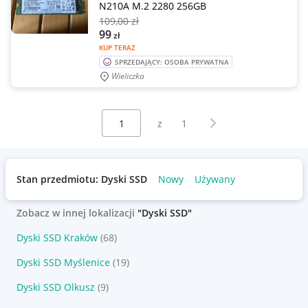
N210A M.2 2280 256GB
109
,00 zł
99
zł
KUP TERAZ
SPRZEDAJĄCY: OSOBA PRYWATNA
Wieliczka
Wybierz stronę:
Następna strona
z
1
Stan przedmiotu: Dyski SSD
Nowy
Używany
Zobacz w innej lokalizacji
"Dyski SSD"
Dyski SSD Kraków
(68)
Dyski SSD Myślenice
(19)
Dyski SSD Olkusz
(9)