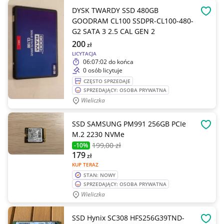
DYSK TWARDY SSD 480GB
OBSE
GOODRAM CL100 SSDPR-CL100-480-
G2 SATA 3 2.5 CAL GEN 2
200
zł
LICYTACJA
06:07:02
do końca
0 osób licytuje
CZĘSTO SPRZEDAJE
SPRZEDAJĄCY: OSOBA PRYWATNA
Wieliczka
SSD SAMSUNG PM991 256GB PCIe
OBSE
M.2 2230 NVMe
199
,00 zł
-10%
179
zł
KUP TERAZ
STAN: NOWY
SPRZEDAJĄCY: OSOBA PRYWATNA
Wieliczka
SSD Hynix SC308 HFS256G39TND-
OBSE