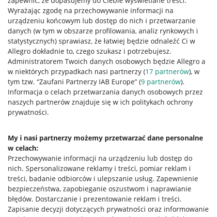
zapewnić, że dopasujemy do Ciebie wyświetlane treści.
Wyrażając zgodę na przechowywanie informacji na
urządzeniu końcowym lub dostęp do nich i przetwarzanie
danych (w tym w obszarze profilowania, analiz rynkowych i
statystycznych) sprawiasz, że łatwiej będzie odnaleźć Ci w
Allegro dokładnie to, czego szukasz i potrzebujesz.
Nawigacja
Administratorem Twoich danych osobowych będzie Allegro a
Przydatne informacje
w niektórych przypadkach nasi partnerzy (
17
partnerów
), w
tym tzw. “Zaufani Partnerzy IAB Europe” (
9
partnerów
).
Jak to działa
Informacja o celach przetwarzania danych osobowych przez
naszych partnerów znajduje się w ich politykach ochrony
Napisz do nas
prywatności.
Allegro Gadane dla sprzedających
My i nasi partnerzy możemy przetwarzać dane personalne
Allegro Gadane dla kupujących
w celach:
Przechowywanie informacji na urządzeniu lub dostęp do
Mapa miejscowości
nich
.
Spersonalizowane reklamy i treści, pomiar reklam i
treści, badanie odbiorców i ulepszanie usług
.
Zapewnienie
Informacje prawne
bezpieczeństwa, zapobieganie oszustwom i naprawianie
błędów
.
Dostarczanie i prezentowanie reklam i treści
.
Regulamin
Zapisanie decyzji dotyczących prywatności oraz informowanie