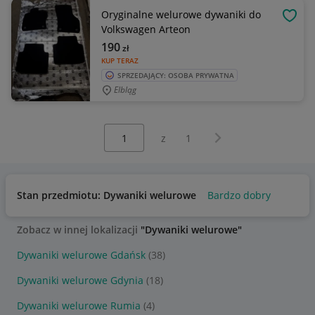
Oryginalne welurowe dywaniki do
OBSE
Volkswagen Arteon
190
zł
KUP TERAZ
SPRZEDAJĄCY: OSOBA PRYWATNA
Elbląg
Wybierz stronę:
Następna strona
z
1
Stan przedmiotu: Dywaniki welurowe
Bardzo dobry
Zobacz w innej lokalizacji
"Dywaniki welurowe"
Dywaniki welurowe Gdańsk
(38)
Dywaniki welurowe Gdynia
(18)
Dywaniki welurowe Rumia
(4)