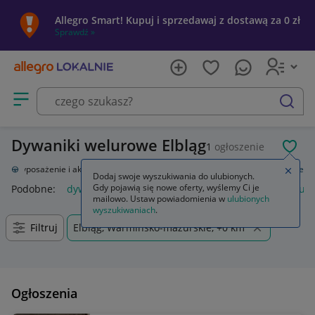
Allegro Smart! Kupuj i sprzedawaj z dostawą za 0 zł
Sprawdź »
Otwórz menu z kategoriami
szukaj
Dywaniki welurowe Elbląg
1
ogłoszenie
POL
a
Wyposażenie i akcesoria samochodowe
Dywaniki
Dywaniki welurowe
Zamkn
Dodaj swoje wyszukiwania do ulubionych.
Gdy pojawią się nowe oferty, wyślemy Ci je
Podobne:
dywaniki welurowe
dywaniki samochodowe welur
mailowo. Ustaw powiadomienia w
ulubionych
wyszukiwaniach
.
Filtruj
Elbląg, Warmińsko-mazurskie, +0 km
Ogłoszenia