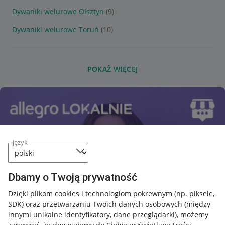
Dywaniki welurowe Olsztyn
(9)
Dywaniki welurowe Toruń
(10)
POKAŻ WIĘCEJ
język
Dbamy o Twoją prywatność
Dzięki plikom cookies i technologiom pokrewnym
(np. piksele,
SDK)
oraz przetwarzaniu Twoich danych osobowych
(między
innymi unikalne identyfikatory, dane przeglądarki)
, możemy