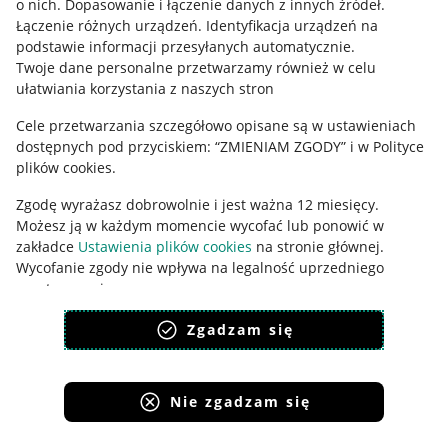
o nich
.
Dopasowanie i łączenie danych z innych źródeł
.
Polityka plików "cookies"
Łączenie różnych urządzeń
.
Identyfikacja urządzeń na
Ustawienia plików "cookies"
podstawie informacji przesyłanych automatycznie
.
Twoje dane personalne przetwarzamy również w celu
Udostępnianie lokalizacji
ułatwiania korzystania z naszych stron
Informacje dla Aktu o Usługach Cyfrowych
Cele przetwarzania szczegółowo opisane są w ustawieniach
dostępnych pod przyciskiem: “ZMIENIAM ZGODY” i w Polityce
Pobierz aplikację
plików cookies.
Zgodę wyrażasz dobrowolnie i jest ważna 12 miesięcy.
Możesz ją w każdym momencie wycofać lub ponowić w
zakładce
Ustawienia plików cookies
na stronie głównej.
Wycofanie zgody nie wpływa na legalność uprzedniego
przetwarzania.
polityka plików cookies
polityka ochrony prywatności
Zgadzam się
Nie zgadzam się
Korzystanie z serwisu oznacza akceptację
regulaminu
.