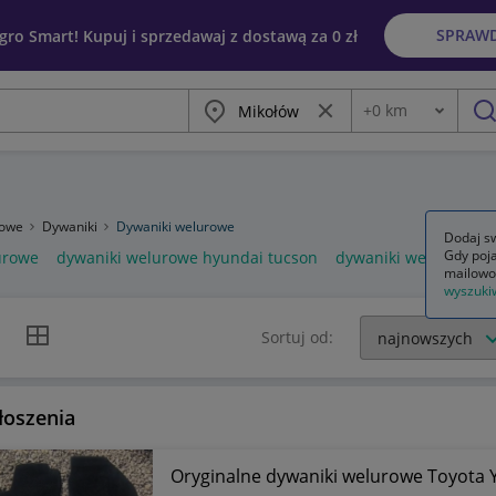
SPRAW
egro Smart! Kupuj i sprzedawaj z dostawą za 0 zł
Miasto
Wyczyść frazę
+
0
km
Odległość
szu
dowe
Dywaniki
Dywaniki welurowe
Dodaj sw
Gdy poja
urowe
dywaniki welurowe hyundai tucson
dywaniki welurowe u
mailowo
wyszuki
k listy
Widok siatki
Sortuj od:
łoszenia
Oryginalne dywaniki welurowe Toyota Y