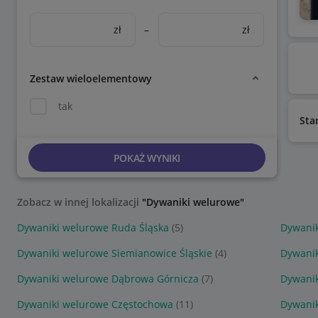
zł
–
zł
Zestaw wieloelementowy
tak
Sta
POKAŻ WYNIKI
Zobacz w innej lokalizacji
"Dywaniki welurowe"
Dywaniki welurowe Ruda Śląska
(5)
Dywanik
Dywaniki welurowe Siemianowice Śląskie
(4)
Dywani
Dywaniki welurowe Dąbrowa Górnicza
(7)
Dywanik
Dywaniki welurowe Częstochowa
(11)
Dywanik