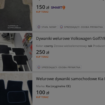
150
zł
KUP TERAZ
STAN: NOWY
SPRZEDAJĄCY: OSOBA PRYWATNA
Dywaniki welurowe Volkswagen Golf7/8
Kolor:
czarny
Zestaw wieloelementowy:
tak
Producen
250
zł
KUP TERAZ
SPRZEDAJĄCY: OSOBA PRYWATNA
Welurowe dywaniki samochodowe Kia 
Marka:
Kia (oryginalne OE)
100
zł
KUP TERAZ