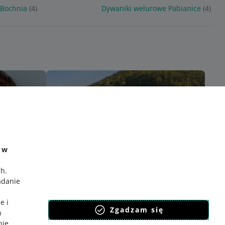
 Bochnia
(4)
Dywaniki welurowe Pabianice
(4)
e w
ch
.
adanie
e i
Zgadzam się
h
nie