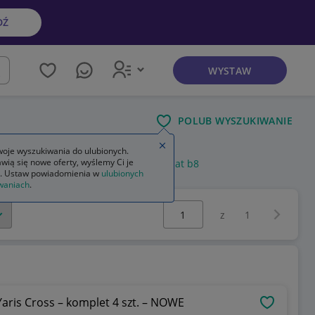
DŹ
WYSTAW
kaj
POLUB WYSZUKIWANIE
Zamknij wskazówkę
oje wyszukiwania do ulubionych.
wią się nowe oferty, wyślemy Ci je
niwersalne
dywaniki welurowe passat b8
. Ustaw powiadomienia w
ulubionych
waniach
.
Wybierz stronę:
Następna 
z
1
aris Cross – komplet 4 szt. – NOWE
OBSERWU