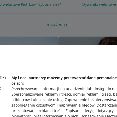
i welurowe Piotrków Trybunalski
(4)
Dywaniki welurowe
POKAŻ WIĘCEJ
SDK)
My i nasi partnerzy możemy przetwarzać dane personaln
celach:
że
Przechowywanie informacji na urządzeniu lub dostęp do ni
Spersonalizowane reklamy i treści, pomiar reklam i treści, b
odbiorców i ulepszanie usług
.
Zapewnienie bezpieczeństwa,
zapobieganie oszustwom i naprawianie błędów
.
Dostarczani
prezentowanie reklam i treści
.
Zapisanie decyzji dotyczącyc
prywatności oraz informowanie o nich
.
Dopasowanie i łącze