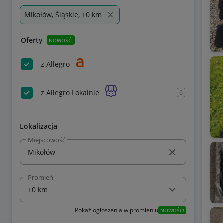
Mikołów, Śląskie, +0 km
Oferty
NOWOŚĆ!
z Allegro
z Allegro Lokalnie
6
Lokalizacja
Miejscowość
Promień
Pokaż ogłoszenia w promieniu
NOWOŚĆ!