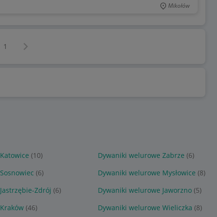
Mikołów
Następna strona
z
1
 Katowice
(10)
Dywaniki welurowe Zabrze
(6)
 Sosnowiec
(6)
Dywaniki welurowe Mysłowice
(8)
Jastrzębie-Zdrój
(6)
Dywaniki welurowe Jaworzno
(5)
 Kraków
(46)
Dywaniki welurowe Wieliczka
(8)