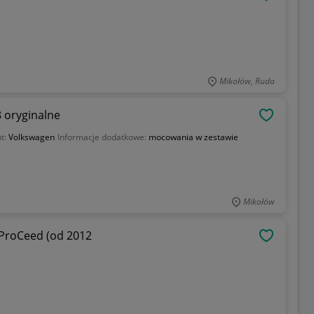
OBSERWU
Mikołów, Ruda
 oryginalne
OBSERWU
t:
Volkswagen
Informacje dodatkowe:
mocowania w zestawie
Mikołów
ProCeed (od 2012
OBSERWU