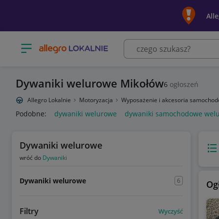
All
Otwórz menu z kategoriami
Dywaniki welurowe Mikołów
6
ogłoszeń
Allegro Lokalnie
Motoryzacja
Wyposażenie i akcesoria samocho
Podobne:
dywaniki welurowe
dywaniki samochodowe wel
Dywaniki welurowe
Wido
wróć do
Dywaniki
Dywaniki welurowe
6
Og
Filtry
Wyczyść