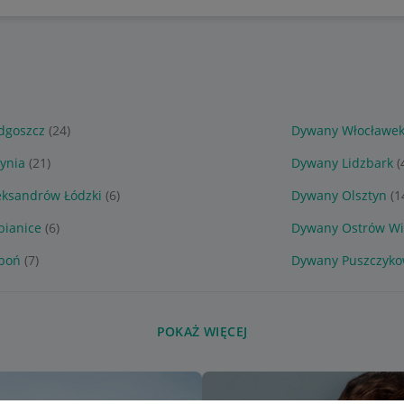
dgoszcz
(24)
Dywany Włocławe
ynia
(21)
Dywany Lidzbark
(
eksandrów Łódzki
(6)
Dywany Olsztyn
(1
bianice
(6)
Dywany Ostrów Wie
boń
(7)
Dywany Puszczyk
POKAŻ WIĘCEJ