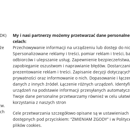
SDK)
My i nasi partnerzy możemy przetwarzać dane personaln
celach:
że
Przechowywanie informacji na urządzeniu lub dostęp do ni
Spersonalizowane reklamy i treści, pomiar reklam i treści, b
odbiorców i ulepszanie usług
.
Zapewnienie bezpieczeństwa,
zapobieganie oszustwom i naprawianie błędów
.
Dostarczani
prezentowanie reklam i treści
.
Zapisanie decyzji dotyczącyc
prywatności oraz informowanie o nich
.
Dopasowanie i łącze
danych z innych źródeł
.
Łączenie różnych urządzeń
.
Identyf
urządzeń na podstawie informacji przesyłanych automatycz
rawne
Pobierz aplikację
Twoje dane personalne przetwarzamy również w celu ułatw
korzystania z naszych stron
zw.
ach
Cele przetwarzania szczegółowo opisane są w ustawieniach
 "cookies"
dostępnych pod przyciskiem: “ZMIENIAM ZGODY” i w Polityc
plików cookies.
ów "cookies"