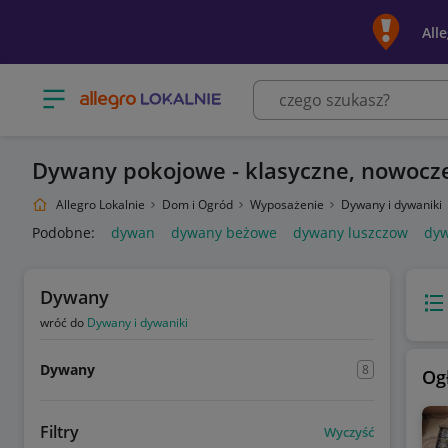
All
Otwórz menu z kategoriami
Dywany pokojowe - klasyczne, nowocze
Allegro Lokalnie
Dom i Ogród
Wyposażenie
Dywany i dywaniki
Podobne:
dywan
dywany beżowe
dywany luszczow
dyw
Dywany
Wido
wróć do
Dywany i dywaniki
Dywany
8
Og
Filtry
Wyczyść