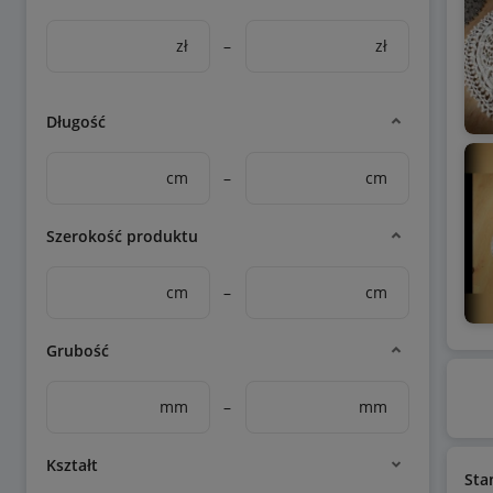
zł
–
zł
Długość
cm
–
cm
Szerokość produktu
cm
–
cm
Grubość
mm
–
mm
Kształt
Sta