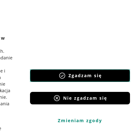
e w
ch
.
adanie
e i
Zgadzam się
h
nie
ikacja
nie
.
Nie zgadzam się
iania
Zmieniam zgody
e