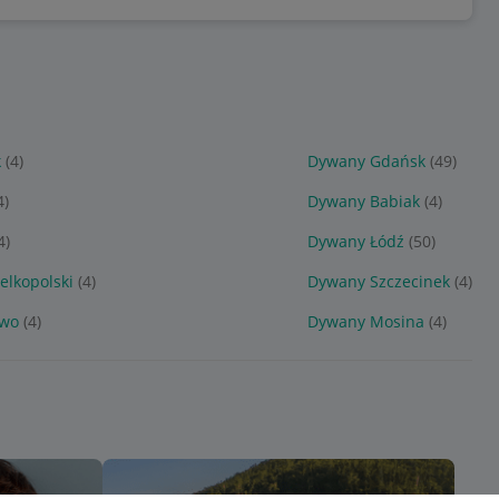
k
(4)
Dywany Gdańsk
(49)
4)
Dywany Babiak
(4)
4)
Dywany Łódź
(50)
lkopolski
(4)
Dywany Szczecinek
(4)
owo
(4)
Dywany Mosina
(4)