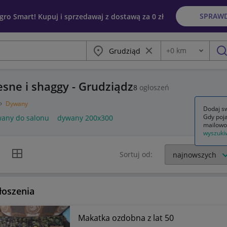
SPRAW
egro Smart! Kupuj i sprzedawaj z dostawą za 0 zł
Miasto
Wyczyść frazę
+
0
km
Odległość
szu
sne i shaggy - Grudziądz
8
ogłoszeń
Dywany
Dodaj sw
Gdy poja
any do salonu
dywany 200x300
mailowo
wyszuki
k listy
Widok siatki
Sortuj od:
łoszenia
Makatka ozdobna z lat 50