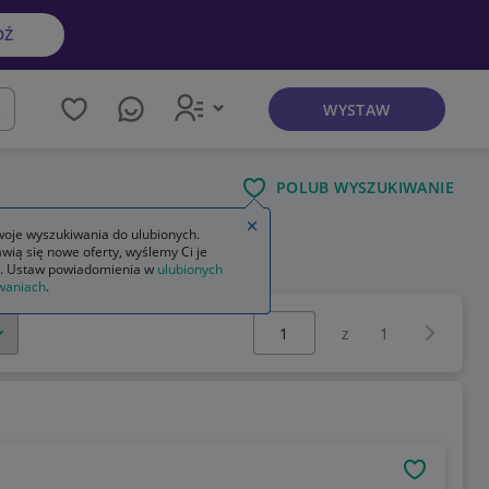
DŹ
WYSTAW
kaj
POLUB WYSZUKIWANIE
Zamknij wskazówkę
oje wyszukiwania do ulubionych.
wią się nowe oferty, wyślemy Ci je
. Ustaw powiadomienia w
ulubionych
waniach
.
Wybierz stronę:
Następna 
z
1
OBSERWU