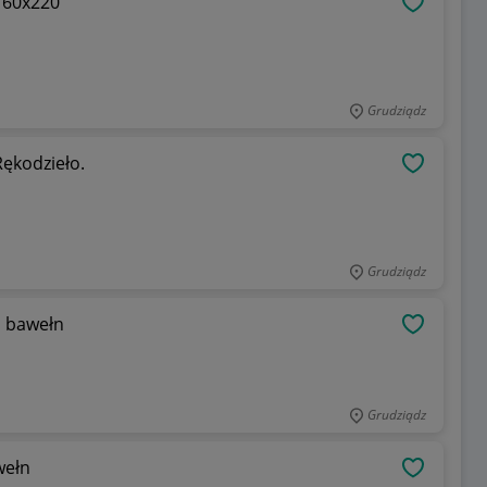
160x220
OBSERWU
Grudziądz
Rękodzieło.
OBSERWU
Grudziądz
a bawełn
OBSERWU
Grudziądz
wełn
OBSERWU