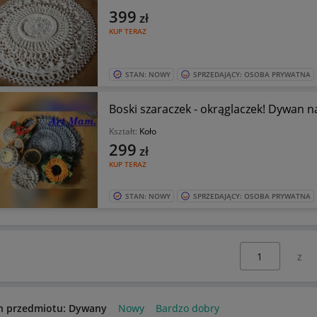
399
zł
KUP TERAZ
STAN: NOWY
SPRZEDAJĄCY: OSOBA PRYWATNA
Boski szaraczek - okrąglaczek! Dywan n
Kształt:
Koło
299
zł
KUP TERAZ
STAN: NOWY
SPRZEDAJĄCY: OSOBA PRYWATNA
Wybierz stronę:
n przedmiotu: Dywany
Nowy
Bardzo dobry