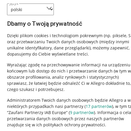
język
Dbamy o Twoją prywatność
Dzięki plikom cookies i technologiom pokrewnym
(np. piksele, 
oraz przetwarzaniu Twoich danych osobowych
(między innymi
unikalne identyfikatory, dane przeglądarki)
, możemy zapewnić, 
dopasujemy do Ciebie wyświetlane treści.
Wyrażając zgodę na przechowywanie informacji na urządzeniu
końcowym lub dostęp do nich i przetwarzanie danych (w tym w
obszarze profilowania, analiz rynkowych i statystycznych)
sprawiasz, że łatwiej będzie odnaleźć Ci w Allegro dokładnie to,
czego szukasz i potrzebujesz.
Przydatne informacje
Informacje p
Administratorem Twoich danych osobowych będzie Allegro a w
niektórych przypadkach nasi partnerzy (
17
partnerów
), w tym t
Jak to działa
Regulamin
“Zaufani Partnerzy IAB Europe” (
9
partnerów
). Informacja o cel
Napisz do nas
Polityka plików
przetwarzania danych osobowych przez naszych partnerów
znajduje się w ich politykach ochrony prywatności.
Allegro Gadane dla sprzedających
Ustawienia plik