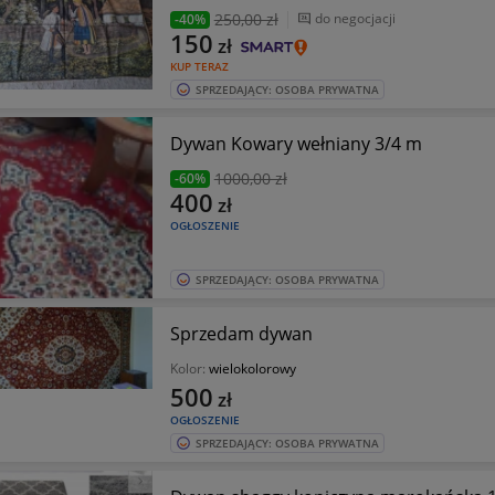
250
,00 zł
do negocjacji
-40%
150
zł
KUP TERAZ
SPRZEDAJĄCY: OSOBA PRYWATNA
Dywan Kowary wełniany 3/4 m
1000
,00 zł
-60%
400
zł
OGŁOSZENIE
SPRZEDAJĄCY: OSOBA PRYWATNA
Sprzedam dywan
Kolor:
wielokolorowy
500
zł
OGŁOSZENIE
SPRZEDAJĄCY: OSOBA PRYWATNA