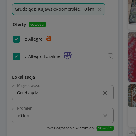
Grudziądz, Kujawsko-pomorskie, +0 km
Oferty
NOWOŚĆ!
z Allegro
z Allegro Lokalnie
8
Lokalizacja
Miejscowość
Promień
Pokaż ogłoszenia w promieniu
NOWOŚĆ!