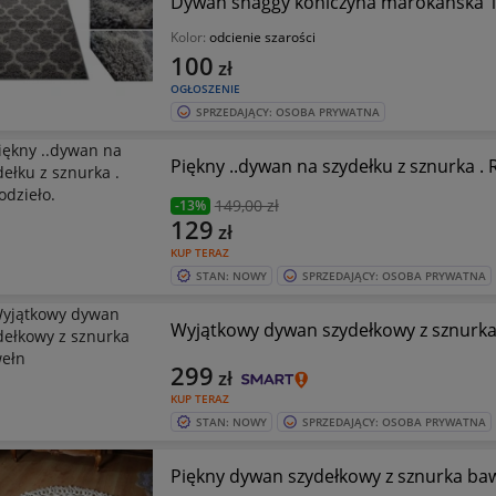
Dywan shaggy koniczyna marokańska 
Kolor:
odcienie szarości
100
zł
OGŁOSZENIE
SPRZEDAJĄCY: OSOBA PRYWATNA
Piękny ..dywan na szydełku z sznurka . 
149
,00 zł
-13%
129
zł
KUP TERAZ
STAN: NOWY
SPRZEDAJĄCY: OSOBA PRYWATNA
Wyjątkowy dywan szydełkowy z sznurk
299
zł
KUP TERAZ
STAN: NOWY
SPRZEDAJĄCY: OSOBA PRYWATNA
Piękny dywan szydełkowy z sznurka ba