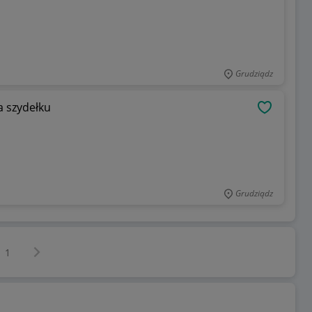
Grudziądz
a szydełku
OBSERWU
Grudziądz
Następna strona
z
1