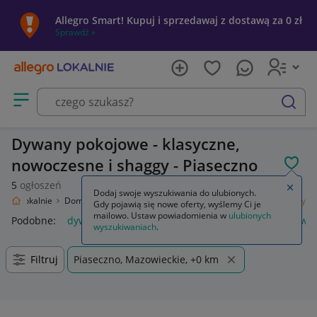
Allegro Smart! Kupuj i sprzedawaj z dostawą za 0 zł
Sprawdź »
Otwórz menu z kategoriami
szukaj
Dywany pokojowe - klasyczne,
nowoczesne i shaggy - Piaseczno
POL
5
ogłoszeń
Zamkn
Dodaj swoje wyszukiwania do ulubionych.
legro Lokalnie
Dom i Ogród
Wyposażenie
Dywany i dywaniki
Dywany
Gdy pojawią się nowe oferty, wyślemy Ci je
mailowo. Ustaw powiadomienia w
ulubionych
Podobne:
dywan
dywany beżowe
dywany luszczow
dywan
wyszukiwaniach
.
Filtruj
Piaseczno, Mazowieckie, +0 km