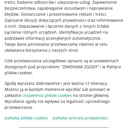
treści, badanie odbiorców i ulepszanie usług
.
Zapewnienie
Mapa miejscowości
bezpieczeństwa, zapobieganie oszustwom i naprawianie
błędów
.
Dostarczanie i prezentowanie reklam i treści
.
Informacje prawne
Zapisanie decyzji dotyczących prywatności oraz informowanie
o nich
.
Dopasowanie i łączenie danych z innych źródeł
.
Regulamin
Łączenie różnych urządzeń
.
Identyfikacja urządzeń na
podstawie informacji przesyłanych automatycznie
.
Polityka plików "cookies"
Twoje dane personalne przetwarzamy również w celu
ułatwiania korzystania z naszych stron
Ustawienia plików "cookies"
Cele przetwarzania szczegółowo opisane są w ustawieniach
Udostępnianie lokalizacji
dostępnych pod przyciskiem: “ZMIENIAM ZGODY” i w Polityce
Informacje dla Aktu o Usługach Cyfrowych
plików cookies.
Zgodę wyrażasz dobrowolnie i jest ważna 12 miesięcy.
Pobierz aplikację
Możesz ją w każdym momencie wycofać lub ponowić w
zakładce
Ustawienia plików cookies
na stronie głównej.
Wycofanie zgody nie wpływa na legalność uprzedniego
przetwarzania.
polityka plików cookies
polityka ochrony prywatności