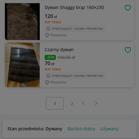
Dywan Shaggy brąz 160×230
OBSE
120
zł
KUP TERAZ
SPRZEDAJĄCY: OSOBA PRYWATNA
Piaseczno
Czarny dywan
OBSE
100
,00 zł
-30%
70
zł
KUP TERAZ
SPRZEDAJĄCY: OSOBA PRYWATNA
Piaseczno
Wybierz stronę:
Następna strona
z
1
Stan przedmiotu: Dywany
Bardzo dobry
Używany