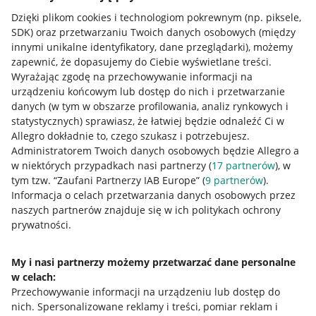
Dzięki plikom cookies i technologiom pokrewnym
(np. piksele,
SDK)
oraz przetwarzaniu Twoich danych osobowych
(między
innymi unikalne identyfikatory, dane przeglądarki)
, możemy
zapewnić, że dopasujemy do Ciebie wyświetlane treści.
Wyrażając zgodę na przechowywanie informacji na
urządzeniu końcowym lub dostęp do nich i przetwarzanie
danych (w tym w obszarze profilowania, analiz rynkowych i
statystycznych) sprawiasz, że łatwiej będzie odnaleźć Ci w
Allegro dokładnie to, czego szukasz i potrzebujesz.
Administratorem Twoich danych osobowych będzie Allegro a
w niektórych przypadkach nasi partnerzy (
17
partnerów
), w
tym tzw. “Zaufani Partnerzy IAB Europe” (
9
partnerów
).
Przydatne informacje
Informacja o celach przetwarzania danych osobowych przez
naszych partnerów znajduje się w ich politykach ochrony
prywatności.
Jak to działa
Napisz do nas
My i nasi partnerzy możemy przetwarzać dane personalne
w celach:
Allegro Gadane dla sprzedających
Przechowywanie informacji na urządzeniu lub dostęp do
Allegro Gadane dla kupujących
nich
.
Spersonalizowane reklamy i treści, pomiar reklam i