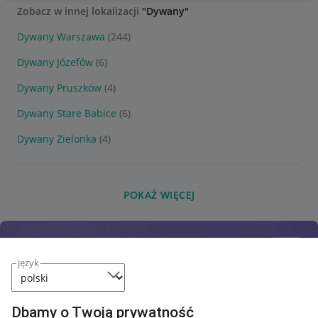
Zobacz w innej lokalizacji
"Dywany"
Dywany Warszawa
(244)
Dywany Józefów
(6)
Dywany Pruszków
(4)
Dywany Stare Babice
(6)
Dywany Zielonka
(4)
POKAŻ WIĘCEJ
język
Dbamy o Twoją prywatność