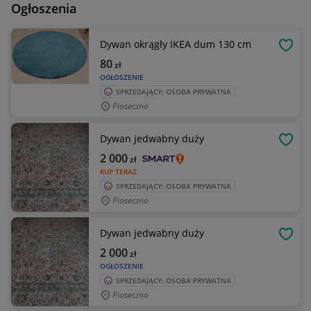
Ogłoszenia
Dywan okrągły IKEA dum 130 cm
OBSE
80
zł
OGŁOSZENIE
SPRZEDAJĄCY: OSOBA PRYWATNA
Piaseczno
Dywan jedwabny duży
OBSE
2 000
zł
KUP TERAZ
SPRZEDAJĄCY: OSOBA PRYWATNA
Piaseczno
Dywan jedwabny duży
OBSE
2 000
zł
OGŁOSZENIE
SPRZEDAJĄCY: OSOBA PRYWATNA
Piaseczno