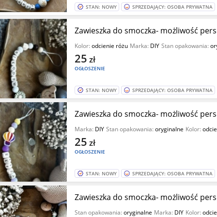
STAN: NOWY
SPRZEDAJĄCY: OSOBA PRYWATNA
Zawieszka do smoczka- możliwość perso
Kolor:
odcienie różu
Marka:
DIY
Stan opakowania:
or
25
zł
OGŁOSZENIE
STAN: NOWY
SPRZEDAJĄCY: OSOBA PRYWATNA
Zawieszka do smoczka- możliwość perso
Marka:
DIY
Stan opakowania:
oryginalne
Kolor:
odcie
25
zł
OGŁOSZENIE
STAN: NOWY
SPRZEDAJĄCY: OSOBA PRYWATNA
Zawieszka do smoczka- możliwość perso
Stan opakowania:
oryginalne
Marka:
DIY
Kolor:
odcie