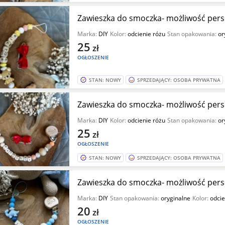
Zawieszka do smoczka- możliwość perso
Marka:
DIY
Kolor:
odcienie różu
Stan opakowania:
or
25
zł
OGŁOSZENIE
STAN: NOWY
SPRZEDAJĄCY: OSOBA PRYWATNA
Zawieszka do smoczka- możliwość perso
Marka:
DIY
Kolor:
odcienie różu
Stan opakowania:
or
25
zł
OGŁOSZENIE
STAN: NOWY
SPRZEDAJĄCY: OSOBA PRYWATNA
Zawieszka do smoczka- możliwość perso
Marka:
DIY
Stan opakowania:
oryginalne
Kolor:
odcie
20
zł
OGŁOSZENIE