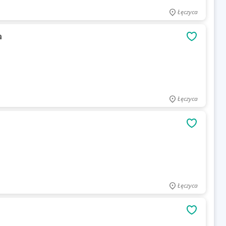
Łęczyca
a
OBSERWU
Łęczyca
OBSERWU
Łęczyca
OBSERWU