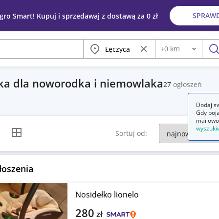
SPRAW
egro Smart! Kupuj i sprzedawaj z dostawą za 0 zł
Miasto
Wyczyść frazę
+
0
km
Odległość
szu
ka dla noworodka i niemowlaka
27
ogłoszeń
Dodaj sw
Gdy poja
mailowo
wyszuki
k listy
Widok siatki
Sortuj od:
łoszenia
Nosidełko lionelo
280
zł