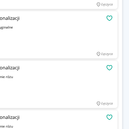
Łęczyca
nalizacji
OBSERWU
yginalne
Łęczyca
nalizacji
OBSERWU
nie różu
Łęczyca
nalizacji
OBSERWU
nie różu