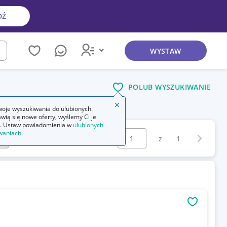
DŹ
WYSTAW
kaj
POLUB WYSZUKIWANIE
Zamknij wskazówkę
oje wyszukiwania do ulubionych.
wią się nowe oferty, wyślemy Ci je
. Ustaw powiadomienia w
ulubionych
Wybierz stronę:
waniach
.
Następna 
z
1
OBSERWU