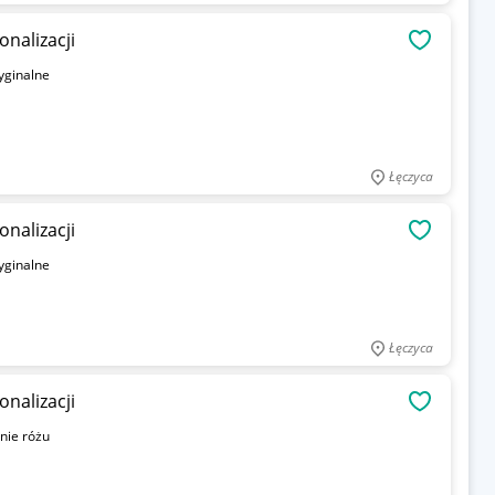
nalizacji
OBSERWU
yginalne
Łęczyca
nalizacji
OBSERWU
yginalne
Łęczyca
nalizacji
OBSERWU
nie różu