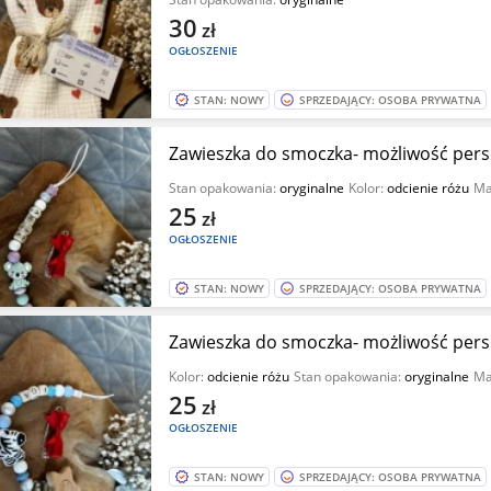
30
zł
OGŁOSZENIE
STAN: NOWY
SPRZEDAJĄCY: OSOBA PRYWATNA
Zawieszka do smoczka- możliwość perso
Stan opakowania:
oryginalne
Kolor:
odcienie różu
Ma
25
zł
OGŁOSZENIE
STAN: NOWY
SPRZEDAJĄCY: OSOBA PRYWATNA
Zawieszka do smoczka- możliwość perso
Kolor:
odcienie różu
Stan opakowania:
oryginalne
Ma
25
zł
OGŁOSZENIE
STAN: NOWY
SPRZEDAJĄCY: OSOBA PRYWATNA