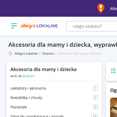
All
Otwórz menu z kategoriami
Akcesoria dla mamy i dziecka, wypraw
Allegro Lokalnie
Dziecko
Akcesoria dla mamy i dziecka
Akcesoria dla mamy i dziecka
Wido
wróć do
Dziecko
Laktatory i akcesoria
1
Og
Nosidełka i chusty
3
Pozostałe
4
Smoczki uspokajające i gryzaki
19