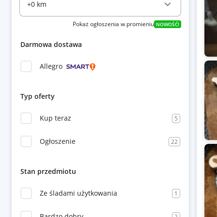
Pokaż ogłoszenia w promieniu
NOWOŚĆ!
Darmowa dostawa
Allegro
Typ oferty
Kup teraz
5
Ogłoszenie
22
Stan przedmiotu
Ze śladami użytkowania
1
Bardzo dobry
2