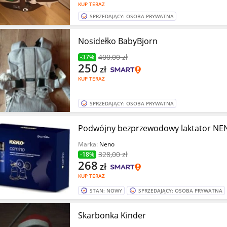
KUP TERAZ
SPRZEDAJĄCY: OSOBA PRYWATNA
Nosidełko BabyBjorn
400
,00 zł
-37%
250
zł
KUP TERAZ
SPRZEDAJĄCY: OSOBA PRYWATNA
Podwójny bezprzewodowy laktator N
Marka:
Neno
328
,00 zł
-18%
268
zł
KUP TERAZ
STAN: NOWY
SPRZEDAJĄCY: OSOBA PRYWATNA
Skarbonka Kinder