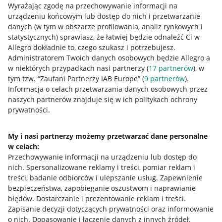
Wyrażając zgodę na przechowywanie informacji na
urządzeniu końcowym lub dostęp do nich i przetwarzanie
danych (w tym w obszarze profilowania, analiz rynkowych i
statystycznych) sprawiasz, że łatwiej będzie odnaleźć Ci w
Allegro dokładnie to, czego szukasz i potrzebujesz.
Administratorem Twoich danych osobowych będzie Allegro a
Przydatne informacje
w niektórych przypadkach nasi partnerzy (
17
partnerów
), w
tym tzw. “Zaufani Partnerzy IAB Europe” (
9
partnerów
).
Jak to działa
Informacja o celach przetwarzania danych osobowych przez
naszych partnerów znajduje się w ich politykach ochrony
Napisz do nas
prywatności.
Allegro Gadane dla sprzedających
My i nasi partnerzy możemy przetwarzać dane personalne
Allegro Gadane dla kupujących
w celach:
Mapa miejscowości
Przechowywanie informacji na urządzeniu lub dostęp do
nich
.
Spersonalizowane reklamy i treści, pomiar reklam i
Informacje prawne
treści, badanie odbiorców i ulepszanie usług
.
Zapewnienie
bezpieczeństwa, zapobieganie oszustwom i naprawianie
błędów
.
Dostarczanie i prezentowanie reklam i treści
.
Regulamin
Zapisanie decyzji dotyczących prywatności oraz informowanie
Polityka plików "cookies"
o nich
.
Dopasowanie i łączenie danych z innych źródeł
.