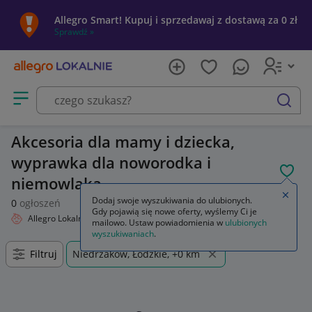
Allegro Smart! Kupuj i sprzedawaj z dostawą za 0 zł
Sprawdź »
Otwórz menu z kategoriami
szukaj
Akcesoria dla mamy i dziecka,
wyprawka dla noworodka i
POL
niemowlaka
Zamkn
Dodaj swoje wyszukiwania do ulubionych.
0
ogłoszeń
Gdy pojawią się nowe oferty, wyślemy Ci je
Allegro Lokalnie
Dziecko
Akcesoria dla mamy i dziecka
mailowo. Ustaw powiadomienia w
ulubionych
wyszukiwaniach
.
Filtruj
Niedrzaków, Łódzkie, +0 km