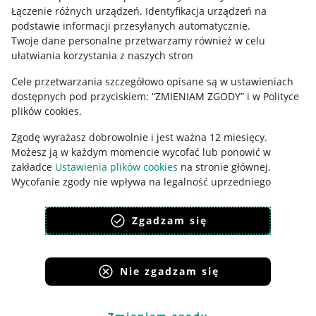
Łączenie różnych urządzeń
.
Identyfikacja urządzeń na
Ustawienia plików "cookies"
podstawie informacji przesyłanych automatycznie
.
Twoje dane personalne przetwarzamy również w celu
Udostępnianie lokalizacji
ułatwiania korzystania z naszych stron
Informacje dla Aktu o Usługach Cyfrowych
Cele przetwarzania szczegółowo opisane są w ustawieniach
dostępnych pod przyciskiem: “ZMIENIAM ZGODY” i w Polityce
Pobierz aplikację
plików cookies.
Zgodę wyrażasz dobrowolnie i jest ważna 12 miesięcy.
Możesz ją w każdym momencie wycofać lub ponowić w
zakładce
Ustawienia plików cookies
na stronie głównej.
Wycofanie zgody nie wpływa na legalność uprzedniego
przetwarzania.
Zgadzam się
polityka plików cookies
polityka ochrony prywatności
Nie zgadzam się
Korzystanie z serwisu oznacza akceptację
regulaminu
.