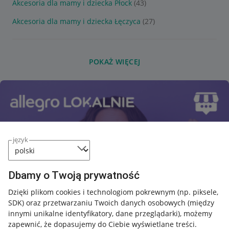
Akcesoria dla mamy i dziecka Płock
(43)
Akcesoria dla mamy i dziecka Łęczyca
(27)
POKAŻ WIĘCEJ
język
Dbamy o Twoją prywatność
Dzięki plikom cookies i technologiom pokrewnym
(np. piksele,
SDK)
oraz przetwarzaniu Twoich danych osobowych
(między
innymi unikalne identyfikatory, dane przeglądarki)
, możemy
zapewnić, że dopasujemy do Ciebie wyświetlane treści.