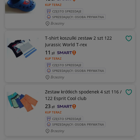
KUP TERAZ
CZĘSTO SPRZEDAJE
SPRZEDAJĄCY: OSOBA PRYWATNA
Brzeziny
T-shirt koszulki zestaw 2 szt 122
OBSE
Jurassic World T-rex
11
zł
KUP TERAZ
CZĘSTO SPRZEDAJE
SPRZEDAJĄCY: OSOBA PRYWATNA
Brzeziny
Zestaw krótkich spodenek 4 szt 116 /
OBSE
122 Esprit Cool club
23
zł
KUP TERAZ
CZĘSTO SPRZEDAJE
SPRZEDAJĄCY: OSOBA PRYWATNA
Brzeziny