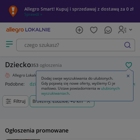
Allegro Smart! Kupuj i sprzedawaj z dostawą za 0 zł
Sprawdź »
Otwórz menu z kategoriami
szukaj
Dziecko
353
ogłoszenia
POL
Allegro Lokalnie
Dziecko
Zamkn
Dodaj swoje wyszukiwania do ulubionych.
Gdy pojawią się nowe oferty, wyślemy Ci je
Podobne:
dziecko
naklejka dziecko w aucie
lalki jak prawd
mailowo. Ustaw powiadomienia w
ulubionych
wyszukiwaniach
.
Filtruj
Brzeziny, Łódzkie, +0 km
Ogłoszenia promowane