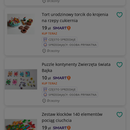
Brzeziny
Tort urodzinowy torcik do krojenia
OBSE
na rzepy cukiernia
19
zł
KUP TERAZ
CZĘSTO SPRZEDAJE
SPRZEDAJĄCY: OSOBA PRYWATNA
Brzeziny
Puzzle kontynenty Zwierzęta świata
OBSE
Bajka
10
zł
KUP TERAZ
CZĘSTO SPRZEDAJE
SPRZEDAJĄCY: OSOBA PRYWATNA
Brzeziny
Zestaw klocków 140 elementów
OBSE
pociąg ciuchcia
19
zł