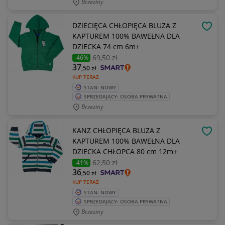
Brzeziny
DZIECIĘCA CHŁOPIĘCA BLUZA Z
OBSE
KAPTUREM 100% BAWEŁNA DLA
DZIECKA 74 cm 6m+
69
,50 zł
-46%
37
,50
zł
KUP TERAZ
STAN: NOWY
SPRZEDAJĄCY: OSOBA PRYWATNA
Brzeziny
KANZ CHŁOPIĘCA BLUZA Z
OBSE
KAPTUREM 100% BAWEŁNA DLA
DZIECKA CHŁOPCA 80 cm 12m+
62
,50 zł
-41%
36
,50
zł
KUP TERAZ
STAN: NOWY
SPRZEDAJĄCY: OSOBA PRYWATNA
Brzeziny