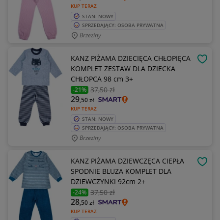
KUP TERAZ
STAN: NOWY
SPRZEDAJĄCY: OSOBA PRYWATNA
Brzeziny
KANZ PIŻAMA DZIECIĘCA CHŁOPIĘCA
OBSE
KOMPLET ZESTAW DLA DZIECKA
CHŁOPCA 98 cm 3+
37
,50 zł
-21%
29
,50
zł
KUP TERAZ
STAN: NOWY
SPRZEDAJĄCY: OSOBA PRYWATNA
Brzeziny
KANZ PIŻAMA DZIEWCZĘCA CIEPŁA
OBSE
SPODNIE BLUZA KOMPLET DLA
DZIEWCZYNKI 92cm 2+
37
,50 zł
-24%
28
,50
zł
KUP TERAZ