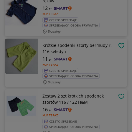
rękaw
12
zł
KUP TERAZ
CZĘSTO SPRZEDAJE
SPRZEDAJĄCY: OSOBA PRYWATNA
Brzeziny
Krótkie spodenki szorty bermudy r.
OBSE
116 seledyn
11
zł
KUP TERAZ
CZĘSTO SPRZEDAJE
SPRZEDAJĄCY: OSOBA PRYWATNA
Brzeziny
Zestaw 2 szt krótkich spodenek
OBSE
szortów 116 / 122 H&M
16
zł
KUP TERAZ
CZĘSTO SPRZEDAJE
SPRZEDAJĄCY: OSOBA PRYWATNA