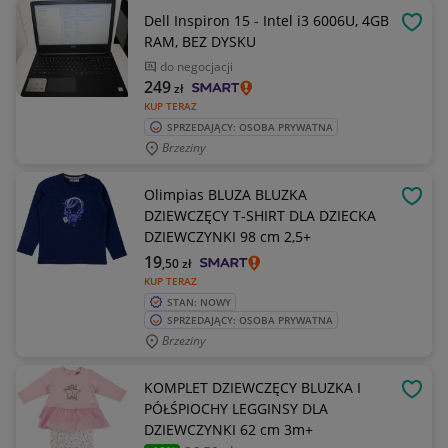
Dell Inspiron 15 - Intel i3 6006U, 4GB
OBSE
RAM, BEZ DYSKU
do negocjacji
249
zł
KUP TERAZ
SPRZEDAJĄCY: OSOBA PRYWATNA
Brzeziny
Olimpias BLUZA BLUZKA
OBSE
DZIEWCZĘCY T-SHIRT DLA DZIECKA
DZIEWCZYNKI 98 cm 2,5+
19
,50
zł
KUP TERAZ
STAN: NOWY
SPRZEDAJĄCY: OSOBA PRYWATNA
Brzeziny
KOMPLET DZIEWCZĘCY BLUZKA I
OBSE
PÓŁŚPIOCHY LEGGINSY DLA
DZIEWCZYNKI 62 cm 3m+