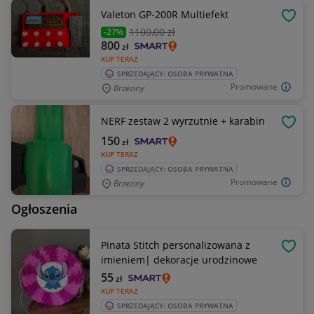
Valeton GP-200R Multiefekt
OBSE
1100
,00 zł
-27%
800
zł
KUP TERAZ
SPRZEDAJĄCY: OSOBA PRYWATNA
Promowane
Brzeziny
NERF zestaw 2 wyrzutnie + karabin
OBSE
150
zł
KUP TERAZ
SPRZEDAJĄCY: OSOBA PRYWATNA
Promowane
Brzeziny
Ogłoszenia
Pinata Stitch personalizowana z
OBSE
imieniem| dekoracje urodzinowe
55
zł
KUP TERAZ
SPRZEDAJĄCY: OSOBA PRYWATNA