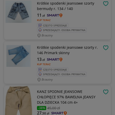
Krótkie spodenki jeansowe szorty
OBSE
bermudy r. 134 / 140
11
zł
KUP TERAZ
CZĘSTO SPRZEDAJE
SPRZEDAJĄCY: OSOBA PRYWATNA
Brzeziny
Krótkie spodenki jeansowe szorty r.
OBSE
146 Primark skinny
13
zł
KUP TERAZ
CZĘSTO SPRZEDAJE
SPRZEDAJĄCY: OSOBA PRYWATNA
Brzeziny
KANZ SPODNIE JEANSOWE
OBSE
CHŁOPIĘCE 97% BAWEŁNA JEANSY
DLA DZIECKA 104 cm 4+
45
,00 zł
-38%
27
,50
zł