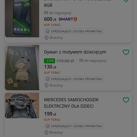
OBSE
8GB
do negocjacji
600
zł
KUP TERAZ
SPRZEDAJĄCY: OSOBA PRYWATNA
Brzeziny
Dywan z motywem dziecięcym
OBSE
170
,00 zł
do negocjacji
-23%
130
zł
KUP TERAZ
SPRZEDAJĄCY: OSOBA PRYWATNA
Brzeziny
MERCEDES SAMOCHODZIK
OBSE
ELEKTRCZNY DLA DZIECI
199
zł
KUP TERAZ
SPRZEDAJĄCY: OSOBA PRYWATNA
Brzeziny