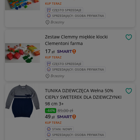
KUP TERAZ
CZĘSTO SPRZEDAJE
SPRZEDAJĄCY: OSOBA PRYWATNA
Brzeziny
Zestaw Clemmy miękkie klocki
OBSE
Clementoni farma
17
zł
KUP TERAZ
CZĘSTO SPRZEDAJE
SPRZEDAJĄCY: OSOBA PRYWATNA
Brzeziny
TUNIKA DZIEWCZĘCA Wełna 50%
OBSE
CIEPŁY SWETEREK DLA DZIEWCZYNKI
98 cm 3+
89
,00 zł
-44%
49
zł
KUP TERAZ
STAN: NOWY
SPRZEDAJĄCY: OSOBA PRYWATNA