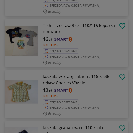
CZĘSTO SPRZEDAJE
SPRZEDAJĄCY: OSOBA PRYWATNA
Brzeziny
T-shirt zestaw 3 szt 110/116 koparka
OBSE
dinozaur
16
zł
KUP TERAZ
CZĘSTO SPRZEDAJE
SPRZEDAJĄCY: OSOBA PRYWATNA
Brzeziny
koszula w kratę safari r. 116 krótki
OBSE
rękaw Charles Vögele
12
zł
KUP TERAZ
CZĘSTO SPRZEDAJE
SPRZEDAJĄCY: OSOBA PRYWATNA
Brzeziny
koszula granatowa r. 110 krótki
OBSE