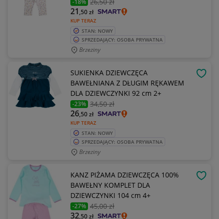
26
,50 zł
-18%
21
,50
zł
KUP TERAZ
STAN: NOWY
SPRZEDAJĄCY: OSOBA PRYWATNA
Brzeziny
SUKIENKA DZIEWCZĘCA
OBSE
BAWEŁNIANA Z DŁUGIM RĘKAWEM
DLA DZIEWCZYNKI 92 cm 2+
34
,50 zł
-23%
26
,50
zł
KUP TERAZ
STAN: NOWY
SPRZEDAJĄCY: OSOBA PRYWATNA
Brzeziny
KANZ PIŻAMA DZIEWCZĘCA 100%
OBSE
BAWEŁNY KOMPLET DLA
DZIEWCZYNKI 104 cm 4+
45
,00 zł
-27%
32
,50
zł