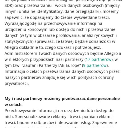
SDK)
oraz przetwarzaniu Twoich danych osobowych
(między
innymi unikalne identyfikatory, dane przeglądarki)
, możemy
zapewnić, że dopasujemy do Ciebie wyświetlane treści.
Wyrażając zgodę na przechowywanie informacji na
urządzeniu końcowym lub dostęp do nich i przetwarzanie
danych (w tym w obszarze profilowania, analiz rynkowych i
statystycznych) sprawiasz, że łatwiej będzie odnaleźć Ci w
Allegro dokładnie to, czego szukasz i potrzebujesz.
Administratorem Twoich danych osobowych będzie Allegro a
w niektórych przypadkach nasi partnerzy (
17
partnerów
), w
tym tzw. “Zaufani Partnerzy IAB Europe” (
9
partnerów
).
Przydatne informacje
Informacja o celach przetwarzania danych osobowych przez
naszych partnerów znajduje się w ich politykach ochrony
prywatności.
Jak to działa
Napisz do nas
My i nasi partnerzy możemy przetwarzać dane personalne
w celach:
Allegro Gadane dla sprzedających
Przechowywanie informacji na urządzeniu lub dostęp do
Allegro Gadane dla kupujących
nich
.
Spersonalizowane reklamy i treści, pomiar reklam i
treści, badanie odbiorców i ulepszanie usług
.
Zapewnienie
Mapa miejscowości