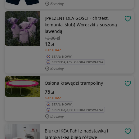
Brzeziny
[PREZENT DLA GOŚCI - chrzest,
OBSE
komunia, ślub] Woreczki z suszoną
lawendą
13
,00 zł
12
zł
KUP TERAZ
STAN: NOWY
SPRZEDAJĄCY: OSOBA PRYWATNA
Brzeziny
Osłona krawędzi trampoliny
OBSE
75
zł
KUP TERAZ
STAN: NOWY
SPRZEDAJĄCY: OSOBA PRYWATNA
Brzeziny
Biurko IKEA Pahl z nadstawką i
OBSE
lampką Ikea biało różowe