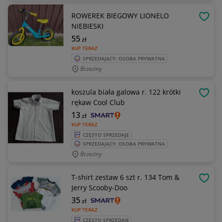
ROWEREK BIEGOWY LIONELO
OBSE
NIEBIESKI
55
zł
KUP TERAZ
SPRZEDAJĄCY: OSOBA PRYWATNA
Brzeziny
koszula biała galowa r. 122 krótki
OBSE
rękaw Cool Club
13
zł
KUP TERAZ
CZĘSTO SPRZEDAJE
SPRZEDAJĄCY: OSOBA PRYWATNA
Brzeziny
T-shirt zestaw 6 szt r. 134 Tom &
OBSE
Jerry Scooby-Doo
35
zł
KUP TERAZ
CZĘSTO SPRZEDAJE