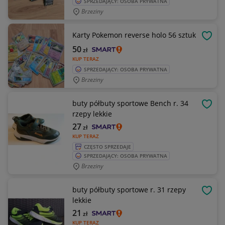
SPRZEDAJĄCY: OSOBA PRYWATNA
Brzeziny
Karty Pokemon reverse holo 56 sztuk
OBSE
50
zł
KUP TERAZ
SPRZEDAJĄCY: OSOBA PRYWATNA
Brzeziny
buty półbuty sportowe Bench r. 34
OBSE
rzepy lekkie
27
zł
KUP TERAZ
CZĘSTO SPRZEDAJE
SPRZEDAJĄCY: OSOBA PRYWATNA
Brzeziny
buty półbuty sportowe r. 31 rzepy
OBSE
lekkie
21
zł
KUP TERAZ