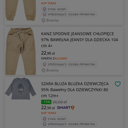
KUP TERAZ
STAN: NOWY
SPRZEDAJĄCY: OSOBA PRYWATNA
Brzeziny
KANZ SPODNIE JEANSOWE CHŁOPIĘCE
97% BAWEŁNA JEANSY DLA DZIECKA 104
cm 4+
22
,90
zł
OFERTA Z
ALLEGRO
SPRZEDAJĄCY: OSOBA PRYWATNA
Brzeziny
SZARA BLUZA BLUZKA DZIEWCZĘCA
OBSE
95% Bawełny DLA DZIEWCZYNKI 80
cm 12m+
26
,50 zł
-15%
22
,50
zł
KUP TERAZ
STAN: NOWY
SPRZEDAJĄCY: OSOBA PRYWATNA