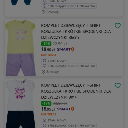
STAN: NOWY
SPRZEDAJĄCY: OSOBA PRYWATNA
Brzeziny
KOMPLET DZIEWCZĘCY T-SHIRT
OBSE
KOSZULKA I KRÓTKIE SPODENKI DLA
DZIEWCZYNKI 86cm
22
,50 zł
-16%
18
,90
zł
KUP TERAZ
STAN: NOWY
SPRZEDAJĄCY: OSOBA PRYWATNA
Brzeziny
KOMPLET DZIEWCZĘCY T-SHIRT
OBSE
KOSZULKA I KRÓTKIE SPODENKI DLA
DZIEWCZYNKI 9m+
23
,50 zł
-19%
18
,95
zł
KUP TERAZ
STAN: NOWY
SPRZEDAJĄCY: OSOBA PRYWATNA