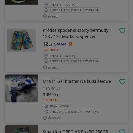
CZĘSTO SPRZEDAJE
SPRZEDAJĄCY: OSOBA PRYWATNA
Brzeziny
Krótkie spodenki szorty bermudy r.
OBSE
128 / 134 Marks & Spencer
12
zł
KUP TERAZ
CZĘSTO SPRZEDAJE
SPRZEDAJĄCY: OSOBA PRYWATNA
Brzeziny
M1911 Gel blaster Na kulki żelowe
OBSE
119
,90 zł
109
,90
zł
KUP TERAZ
STAN: NOWY
SPRZEDAJĄCY: OSOBA PRYWATNA
Brzeziny
Smartfon OPPO A5 Pro 5G 256GB