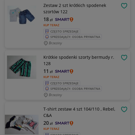
Zestaw 2 szt krótkich spodenek
OBSE
szortów 122
18
zł
KUP TERAZ
CZĘSTO SPRZEDAJE
SPRZEDAJĄCY: OSOBA PRYWATNA
Brzeziny
Krótkie spodenki szorty bermudy r.
OBSE
128
11
zł
KUP TERAZ
CZĘSTO SPRZEDAJE
SPRZEDAJĄCY: OSOBA PRYWATNA
Brzeziny
T-shirt zestaw 4 szt 104/110 , Rebel,
OBSE
C&A
20
zł
KUP TERAZ