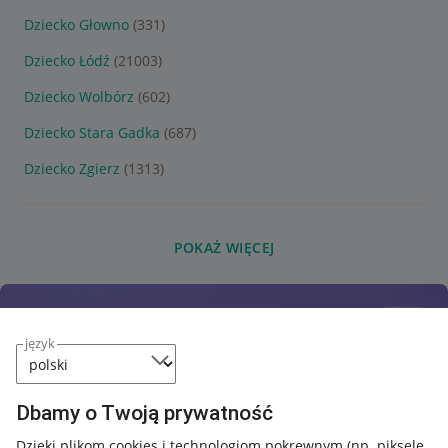
Dziecko Głowno
(331)
Dziecko Łódź
(21003)
Dziecko Wolbórz
(602)
Dziecko Stara Gadka
(687)
Dziecko Zgierz
(1313)
POKAŻ WIĘCEJ
język
Dbamy o Twoją prywatność
Dzięki plikom cookies i technologiom pokrewnym
(np. piksele,