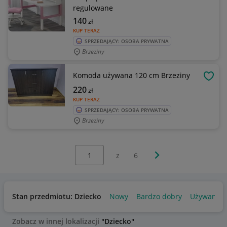
regulowane
140
zł
KUP TERAZ
SPRZEDAJĄCY: OSOBA PRYWATNA
Brzeziny
Komoda używana 120 cm Brzeziny
OBSE
220
zł
KUP TERAZ
SPRZEDAJĄCY: OSOBA PRYWATNA
Brzeziny
Wybierz stronę:
Następna strona
z
6
Stan przedmiotu: Dziecko
Nowy
Bardzo dobry
Używany
Zobacz w innej lokalizacji
"Dziecko"