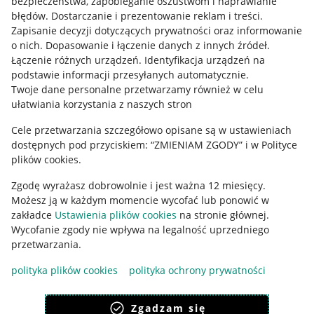
bezpieczeństwa, zapobieganie oszustwom i naprawianie
błędów
.
Dostarczanie i prezentowanie reklam i treści
.
Informacje prawne
Zapisanie decyzji dotyczących prywatności oraz informowanie
o nich
.
Dopasowanie i łączenie danych z innych źródeł
.
Regulamin
Łączenie różnych urządzeń
.
Identyfikacja urządzeń na
podstawie informacji przesyłanych automatycznie
.
Polityka plików "cookies"
Twoje dane personalne przetwarzamy również w celu
ułatwiania korzystania z naszych stron
Ustawienia plików "cookies"
Cele przetwarzania szczegółowo opisane są w ustawieniach
Udostępnianie lokalizacji
dostępnych pod przyciskiem: “ZMIENIAM ZGODY” i w Polityce
Informacje dla Aktu o Usługach Cyfrowych
plików cookies.
Zgodę wyrażasz dobrowolnie i jest ważna 12 miesięcy.
Pobierz aplikację
Możesz ją w każdym momencie wycofać lub ponowić w
zakładce
Ustawienia plików cookies
na stronie głównej.
Wycofanie zgody nie wpływa na legalność uprzedniego
przetwarzania.
polityka plików cookies
polityka ochrony prywatności
Zgadzam się