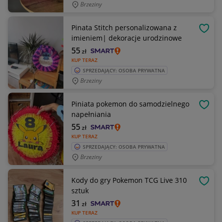
Brzeziny
Pinata Stitch personalizowana z
OBSE
imieniem| dekoracje urodzinowe
55
zł
KUP TERAZ
SPRZEDAJĄCY: OSOBA PRYWATNA
Brzeziny
Piniata pokemon do samodzielnego
OBSE
napełniania
55
zł
KUP TERAZ
SPRZEDAJĄCY: OSOBA PRYWATNA
Brzeziny
Kody do gry Pokemon TCG Live 310
OBSE
sztuk
31
zł
KUP TERAZ