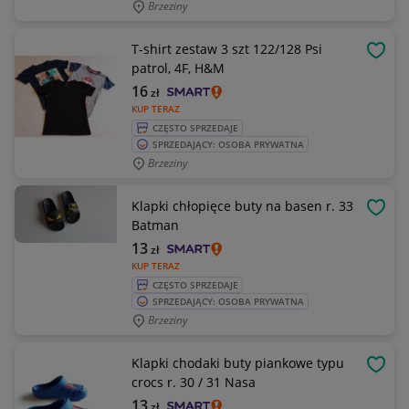
Brzeziny
T-shirt zestaw 3 szt 122/128 Psi
OBSE
patrol, 4F, H&M
16
zł
KUP TERAZ
CZĘSTO SPRZEDAJE
SPRZEDAJĄCY: OSOBA PRYWATNA
Brzeziny
Klapki chłopięce buty na basen r. 33
OBSE
Batman
13
zł
KUP TERAZ
CZĘSTO SPRZEDAJE
SPRZEDAJĄCY: OSOBA PRYWATNA
Brzeziny
Klapki chodaki buty piankowe typu
OBSE
crocs r. 30 / 31 Nasa
13
zł