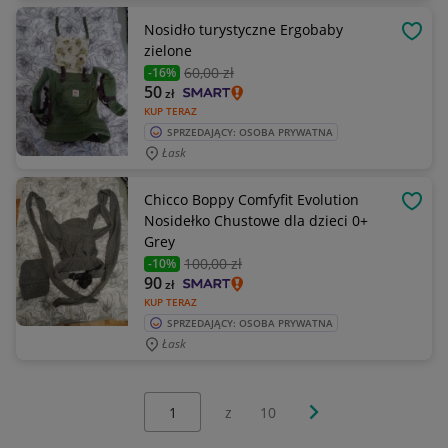
Nosidło turystyczne Ergobaby
OBSE
zielone
60
,00 zł
-16%
50
zł
KUP TERAZ
SPRZEDAJĄCY: OSOBA PRYWATNA
Łask
Chicco Boppy Comfyfit Evolution
OBSE
Nosidełko Chustowe dla dzieci 0+
Grey
100
,00 zł
-10%
90
zł
KUP TERAZ
SPRZEDAJĄCY: OSOBA PRYWATNA
Łask
Wybierz stronę:
Następna strona
z
10