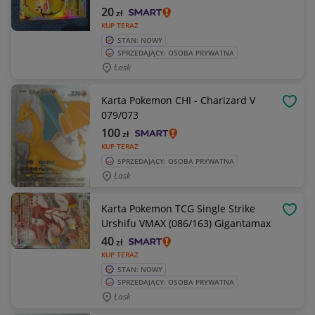
20
zł
KUP TERAZ
STAN: NOWY
SPRZEDAJĄCY: OSOBA PRYWATNA
Łask
Karta Pokemon CHI - Charizard V
OBSE
079/073
100
zł
KUP TERAZ
SPRZEDAJĄCY: OSOBA PRYWATNA
Łask
Karta Pokemon TCG Single Strike
OBSE
Urshifu VMAX (086/163) Gigantamax
40
zł
KUP TERAZ
STAN: NOWY
SPRZEDAJĄCY: OSOBA PRYWATNA
Łask