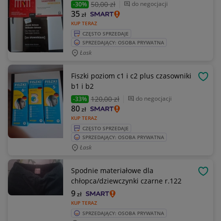
50
,00 zł
do negocjacji
-30%
35
zł
KUP TERAZ
CZĘSTO SPRZEDAJE
SPRZEDAJĄCY: OSOBA PRYWATNA
Łask
Fiszki poziom c1 i c2 plus czasowniki
OBSE
b1 i b2
120
,00 zł
do negocjacji
-33%
80
zł
KUP TERAZ
CZĘSTO SPRZEDAJE
SPRZEDAJĄCY: OSOBA PRYWATNA
Łask
Spodnie materiałowe dla
OBSE
chłopca/dziewczynki czarne r.122
9
zł
KUP TERAZ
SPRZEDAJĄCY: OSOBA PRYWATNA