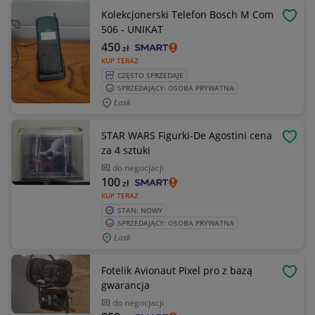
Kolekcjonerski Telefon Bosch M Com
OBSE
506 - UNIKAT
450
zł
KUP TERAZ
CZĘSTO SPRZEDAJE
SPRZEDAJĄCY: OSOBA PRYWATNA
Łask
STAR WARS Figurki-De Agostini cena
OBSE
za 4 sztuki
do negocjacji
100
zł
KUP TERAZ
STAN: NOWY
SPRZEDAJĄCY: OSOBA PRYWATNA
Łask
Fotelik Avionaut Pixel pro z bazą
OBSE
gwarancja
do negocjacji