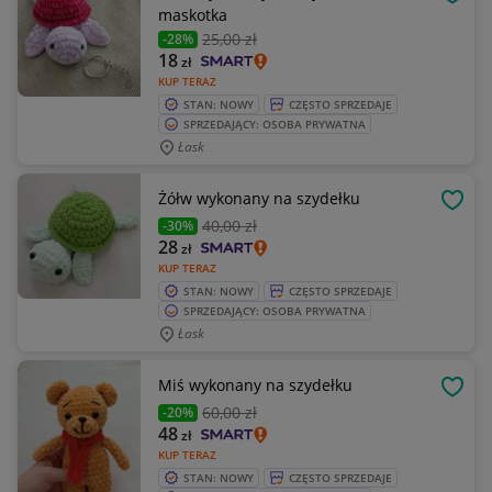
OBSE
maskotka
25
,00 zł
-28%
18
zł
KUP TERAZ
STAN: NOWY
CZĘSTO SPRZEDAJE
SPRZEDAJĄCY: OSOBA PRYWATNA
Łask
Żółw wykonany na szydełku
OBSE
40
,00 zł
-30%
28
zł
KUP TERAZ
STAN: NOWY
CZĘSTO SPRZEDAJE
SPRZEDAJĄCY: OSOBA PRYWATNA
Łask
Miś wykonany na szydełku
OBSE
60
,00 zł
-20%
48
zł
KUP TERAZ
STAN: NOWY
CZĘSTO SPRZEDAJE