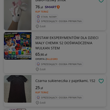
OBSE
76
zł
KUP TERAZ
STAN: NOWY
SPRZEDAJĄCY: OSOBA PRYWATNA
Łask
ZESTAW EKSPERYMENTÓW DLA DZIECI
MAŁY CHEMIK 52 DOŚWIADCZENIA
WULKAN STEM
65
,90
zł
OFERTA Z
ALLEGRO
SPRZEDAJĄCY: OSOBA PRYWATNA
Łask
Czarna sukieneczka z pajetkami, 152
OBSE
25
zł
KUP TERAZ
SPRZEDAJĄCY: OSOBA PRYWATNA
Łask