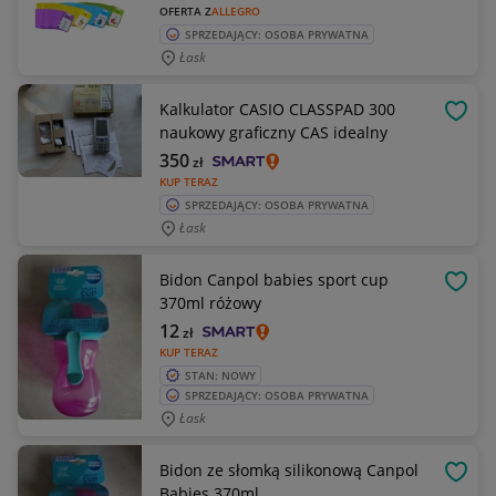
OFERTA Z
ALLEGRO
SPRZEDAJĄCY: OSOBA PRYWATNA
Łask
Kalkulator CASIO CLASSPAD 300
OBSE
naukowy graficzny CAS idealny
350
zł
KUP TERAZ
SPRZEDAJĄCY: OSOBA PRYWATNA
Łask
Bidon Canpol babies sport cup
OBSE
370ml różowy
12
zł
KUP TERAZ
STAN: NOWY
SPRZEDAJĄCY: OSOBA PRYWATNA
Łask
Bidon ze słomką silikonową Canpol
OBSE
Babies 370ml