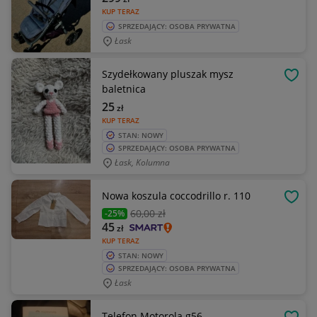
KUP TERAZ
SPRZEDAJĄCY: OSOBA PRYWATNA
Łask
Szydełkowany pluszak mysz
OBSE
baletnica
25
zł
KUP TERAZ
STAN: NOWY
SPRZEDAJĄCY: OSOBA PRYWATNA
Łask, Kolumna
Nowa koszula coccodrillo r. 110
OBSE
60
,00 zł
-25%
45
zł
KUP TERAZ
STAN: NOWY
SPRZEDAJĄCY: OSOBA PRYWATNA
Łask
Telefon Motorola g56