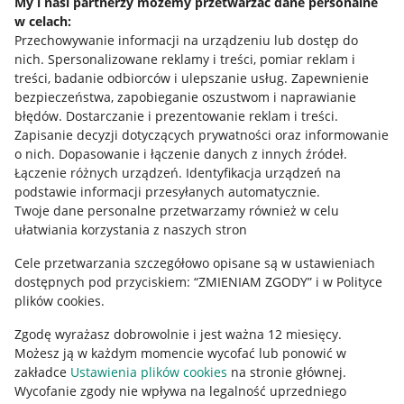
My i nasi partnerzy możemy przetwarzać dane personalne
w celach:
Allegro Gadane dla sprzedających
Przechowywanie informacji na urządzeniu lub dostęp do
Allegro Gadane dla kupujących
nich
.
Spersonalizowane reklamy i treści, pomiar reklam i
treści, badanie odbiorców i ulepszanie usług
.
Zapewnienie
Mapa miejscowości
bezpieczeństwa, zapobieganie oszustwom i naprawianie
błędów
.
Dostarczanie i prezentowanie reklam i treści
.
Informacje prawne
Zapisanie decyzji dotyczących prywatności oraz informowanie
o nich
.
Dopasowanie i łączenie danych z innych źródeł
.
Regulamin
Łączenie różnych urządzeń
.
Identyfikacja urządzeń na
podstawie informacji przesyłanych automatycznie
.
Polityka plików "cookies"
Twoje dane personalne przetwarzamy również w celu
ułatwiania korzystania z naszych stron
Ustawienia plików "cookies"
Cele przetwarzania szczegółowo opisane są w ustawieniach
Udostępnianie lokalizacji
dostępnych pod przyciskiem: “ZMIENIAM ZGODY” i w Polityce
Informacje dla Aktu o Usługach Cyfrowych
plików cookies.
Zgodę wyrażasz dobrowolnie i jest ważna 12 miesięcy.
Pobierz aplikację
Możesz ją w każdym momencie wycofać lub ponowić w
zakładce
Ustawienia plików cookies
na stronie głównej.
Wycofanie zgody nie wpływa na legalność uprzedniego