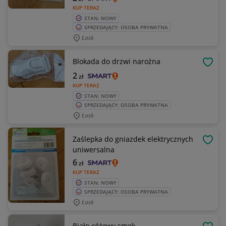
KUP TERAZ
STAN: NOWY
SPRZEDAJĄCY: OSOBA PRYWATNA
Łask
Blokada do drzwi narożna
OBSE
2
zł
KUP TERAZ
STAN: NOWY
SPRZEDAJĄCY: OSOBA PRYWATNA
Łask
Zaślepka do gniazdek elektrycznych
OBSE
uniwersalna
6
zł
KUP TERAZ
STAN: NOWY
SPRZEDAJĄCY: OSOBA PRYWATNA
Łask
Biało-różowy smok