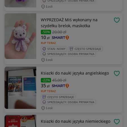
SPRZEDAJĄCY: OSOBA PRYWATNA
Łask
WYPRZEDAŻ Miś wykonany na
OBSE
szydełku brelok, maskotka
20
,00 zł
-50%
10
zł
KUP TERAZ
STAN: NOWY
CZĘSTO SPRZEDAJE
SPRZEDAJĄCY: OSOBA PRYWATNA
Łask
Ksiazki do nauki języka angielskiego
OBSE
45
,00 zł
-22%
35
zł
KUP TERAZ
CZĘSTO SPRZEDAJE
SPRZEDAJĄCY: OSOBA PRYWATNA
Łask
Ksiazki do nauki języka niemieckiego
OBSE