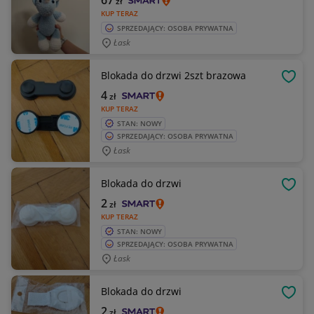
67
zł
KUP TERAZ
SPRZEDAJĄCY: OSOBA PRYWATNA
Łask
Blokada do drzwi 2szt brazowa
OBSE
4
zł
KUP TERAZ
STAN: NOWY
SPRZEDAJĄCY: OSOBA PRYWATNA
Łask
Blokada do drzwi
OBSE
2
zł
KUP TERAZ
STAN: NOWY
SPRZEDAJĄCY: OSOBA PRYWATNA
Łask
Blokada do drzwi
OBSE
2
zł