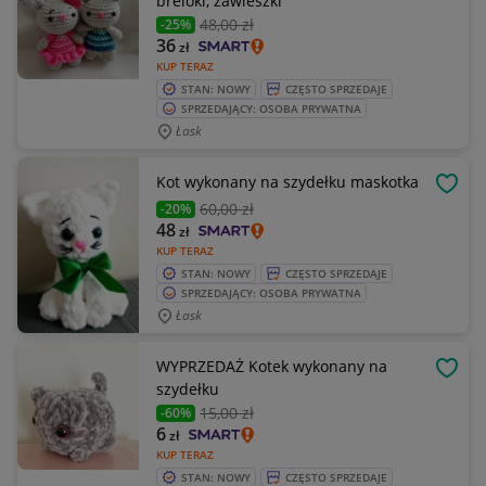
breloki, zawieszki
48
,00 zł
-25%
36
zł
KUP TERAZ
STAN: NOWY
CZĘSTO SPRZEDAJE
SPRZEDAJĄCY: OSOBA PRYWATNA
Łask
Kot wykonany na szydełku maskotka
OBSE
60
,00 zł
-20%
48
zł
KUP TERAZ
STAN: NOWY
CZĘSTO SPRZEDAJE
SPRZEDAJĄCY: OSOBA PRYWATNA
Łask
WYPRZEDAŻ Kotek wykonany na
OBSE
szydełku
15
,00 zł
-60%
6
zł
KUP TERAZ
STAN: NOWY
CZĘSTO SPRZEDAJE