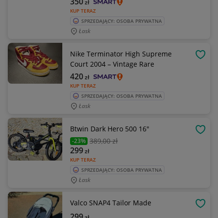
350
zł
KUP TERAZ
SPRZEDAJĄCY: OSOBA PRYWATNA
Łask
Nike Terminator High Supreme
OBSE
Court 2004 – Vintage Rare
420
zł
KUP TERAZ
SPRZEDAJĄCY: OSOBA PRYWATNA
Łask
Btwin Dark Hero 500 16"
OBSE
389
,00 zł
-23%
299
zł
KUP TERAZ
SPRZEDAJĄCY: OSOBA PRYWATNA
Łask
Valco SNAP4 Tailor Made
OBSE
299
zł