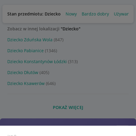
Stan przedmiotu: Dziecko
Nowy
Bardzo dobry
Używany
Zobacz w innej lokalizacji
"Dziecko"
Dziecko Zduńska Wola
(847)
Dziecko Pabianice
(1346)
Dziecko Konstantynów Łódzki
(313)
Dziecko Dłutów
(405)
Dziecko Ksawerów
(646)
POKAŻ WIĘCEJ