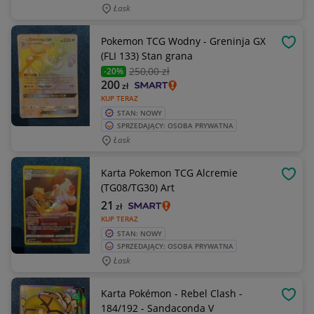
Łask
Pokemon TCG Wodny - Greninja GX
OBSE
(FLI 133) Stan grana
250
,00 zł
-20%
200
zł
KUP TERAZ
STAN: NOWY
SPRZEDAJĄCY: OSOBA PRYWATNA
Łask
Karta Pokemon TCG Alcremie
OBSE
(TG08/TG30) Art
21
zł
KUP TERAZ
STAN: NOWY
SPRZEDAJĄCY: OSOBA PRYWATNA
Łask
Karta Pokémon - Rebel Clash -
OBSE
184/192 - Sandaconda V