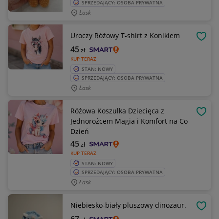
SPRZEDAJĄCY: OSOBA PRYWATNA
Łask
Uroczy Różowy T-shirt z Konikiem
OBSE
45
zł
KUP TERAZ
STAN: NOWY
SPRZEDAJĄCY: OSOBA PRYWATNA
Łask
Różowa Koszulka Dziecięca z
OBSE
Jednorożcem Magia i Komfort na Co
Dzień
45
zł
KUP TERAZ
STAN: NOWY
SPRZEDAJĄCY: OSOBA PRYWATNA
Łask
Niebiesko-biały pluszowy dinozaur.
OBSE