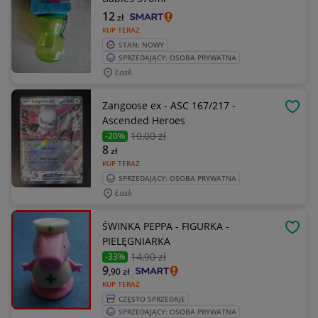
12
zł
KUP TERAZ
STAN: NOWY
SPRZEDAJĄCY: OSOBA PRYWATNA
Łask
Zangoose ex - ASC 167/217 -
OBSE
Ascended Heroes
10
,00 zł
-20%
8
zł
KUP TERAZ
SPRZEDAJĄCY: OSOBA PRYWATNA
Łask
ŚWINKA PEPPA - FIGURKA -
OBSE
PIELĘGNIARKA
14
,90 zł
-33%
9
,90
zł
KUP TERAZ
CZĘSTO SPRZEDAJE
SPRZEDAJĄCY: OSOBA PRYWATNA