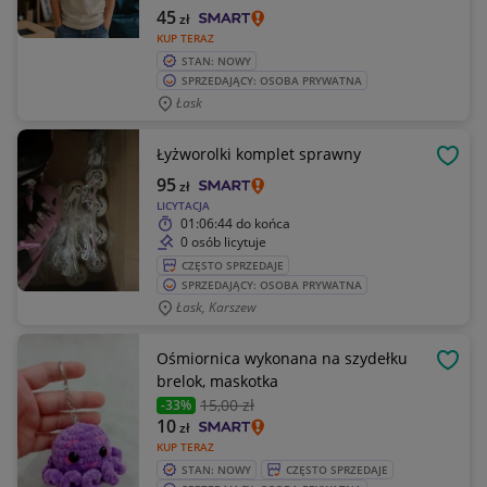
45
zł
KUP TERAZ
STAN: NOWY
SPRZEDAJĄCY: OSOBA PRYWATNA
Łask
Łyżworolki komplet sprawny
OBSE
95
zł
LICYTACJA
01:06:44
do końca
0 osób licytuje
CZĘSTO SPRZEDAJE
SPRZEDAJĄCY: OSOBA PRYWATNA
Łask, Karszew
Ośmiornica wykonana na szydełku
OBSE
brelok, maskotka
15
,00 zł
-33%
10
zł
KUP TERAZ
STAN: NOWY
CZĘSTO SPRZEDAJE