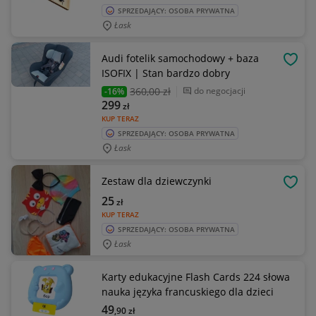
SPRZEDAJĄCY: OSOBA PRYWATNA
Łask
Audi fotelik samochodowy + baza
OBSE
ISOFIX | Stan bardzo dobry
360
,00 zł
do negocjacji
-16%
299
zł
KUP TERAZ
SPRZEDAJĄCY: OSOBA PRYWATNA
Łask
Zestaw dla dziewczynki
OBSE
25
zł
KUP TERAZ
SPRZEDAJĄCY: OSOBA PRYWATNA
Łask
Karty edukacyjne Flash Cards 224 słowa
nauka języka francuskiego dla dzieci
49
,90
zł