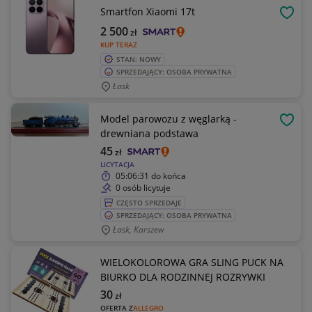
Smartfon Xiaomi 17t
OBSE
2 500
zł
KUP TERAZ
STAN: NOWY
SPRZEDAJĄCY: OSOBA PRYWATNA
Łask
Model parowozu z węglarką -
OBSE
drewniana podstawa
45
zł
LICYTACJA
05:06:31
do końca
0 osób licytuje
CZĘSTO SPRZEDAJE
SPRZEDAJĄCY: OSOBA PRYWATNA
Łask, Karszew
WIELOKOLOROWA GRA SLING PUCK NA
BIURKO DLA RODZINNEJ ROZRYWKI
30
zł
OFERTA Z
ALLEGRO