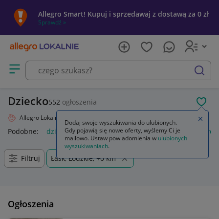
Allegro Smart! Kupuj i sprzedawaj z dostawą za 0 zł
Sprawdź »
Otwórz menu z kategoriami
szukaj
Dziecko
552
ogłoszenia
POL
Allegro Lokalnie
Dziecko
Zamkn
Dodaj swoje wyszukiwania do ulubionych.
Gdy pojawią się nowe oferty, wyślemy Ci je
Podobne:
dziecko
naklejka dziecko w aucie
lalki jak prawd
mailowo. Ustaw powiadomienia w
ulubionych
wyszukiwaniach
.
Filtruj
Łask, Łódzkie, +0 km
Ogłoszenia