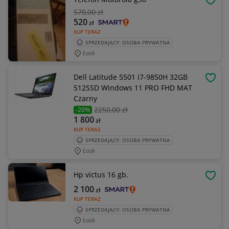
OBSE
570
,00 zł
520
zł
KUP TERAZ
SPRZEDAJĄCY: OSOBA PRYWATNA
Łask
Dell Latitude 5501 i7-9850H 32GB
OBSE
512SSD Windows 11 PRO FHD MAT
Czarny
2250
,00 zł
-20%
1 800
zł
KUP TERAZ
SPRZEDAJĄCY: OSOBA PRYWATNA
Łask
Hp victus 16 gb.
OBSE
2 100
zł
KUP TERAZ
SPRZEDAJĄCY: OSOBA PRYWATNA
Łask