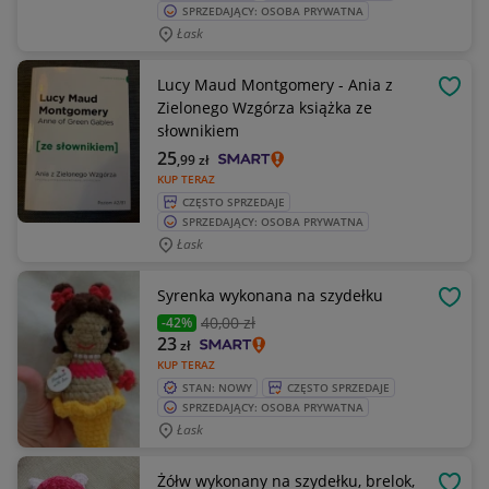
SPRZEDAJĄCY: OSOBA PRYWATNA
Łask
Lucy Maud Montgomery - Ania z
OBSE
Zielonego Wzgórza książka ze
słownikiem
25
,99
zł
KUP TERAZ
CZĘSTO SPRZEDAJE
SPRZEDAJĄCY: OSOBA PRYWATNA
Łask
Syrenka wykonana na szydełku
OBSE
40
,00 zł
-42%
23
zł
KUP TERAZ
STAN: NOWY
CZĘSTO SPRZEDAJE
SPRZEDAJĄCY: OSOBA PRYWATNA
Łask
Żółw wykonany na szydełku, brelok,