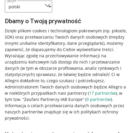
język
Dbamy o Twoją prywatność
Dzięki plikom cookies i technologiom pokrewnym
(np. piksele,
SDK)
oraz przetwarzaniu Twoich danych osobowych
(między
innymi unikalne identyfikatory, dane przeglądarki)
, możemy
zapewnić, że dopasujemy do Ciebie wyświetlane treści.
Wyrażając zgodę na przechowywanie informacji na
urządzeniu końcowym lub dostęp do nich i przetwarzanie
danych (w tym w obszarze profilowania, analiz rynkowych i
statystycznych) sprawiasz, że łatwiej będzie odnaleźć Ci w
Allegro dokładnie to, czego szukasz i potrzebujesz.
Administratorem Twoich danych osobowych będzie Allegro a
w niektórych przypadkach nasi partnerzy (
17
partnerów
), w
tym tzw. “Zaufani Partnerzy IAB Europe” (
9
partnerów
).
Przydatne informacje
Informacja o celach przetwarzania danych osobowych przez
naszych partnerów znajduje się w ich politykach ochrony
prywatności.
Jak to działa
Napisz do nas