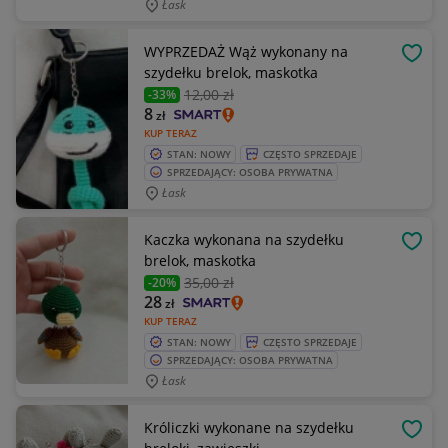
Łask
WYPRZEDAŻ Wąż wykonany na
OBSE
szydełku brelok, maskotka
12
,00 zł
-33%
8
zł
KUP TERAZ
STAN: NOWY
CZĘSTO SPRZEDAJE
SPRZEDAJĄCY: OSOBA PRYWATNA
Łask
Kaczka wykonana na szydełku
OBSE
brelok, maskotka
35
,00 zł
-20%
28
zł
KUP TERAZ
STAN: NOWY
CZĘSTO SPRZEDAJE
SPRZEDAJĄCY: OSOBA PRYWATNA
Łask
Króliczki wykonane na szydełku
OBSE