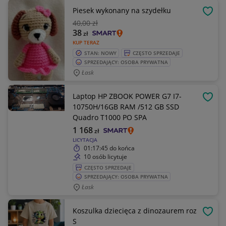
Piesek wykonany na szydełku
OBSE
40
,00 zł
38
zł
KUP TERAZ
STAN: NOWY
CZĘSTO SPRZEDAJE
SPRZEDAJĄCY: OSOBA PRYWATNA
Łask
Laptop HP ZBOOK POWER G7 I7-
OBSE
10750H/16GB RAM /512 GB SSD
Quadro T1000 PO SPA
1 168
zł
LICYTACJA
01:17:45
do końca
10 osób licytuje
CZĘSTO SPRZEDAJE
SPRZEDAJĄCY: OSOBA PRYWATNA
Łask
Koszulka dziecięca z dinozaurem roz
OBSE
S