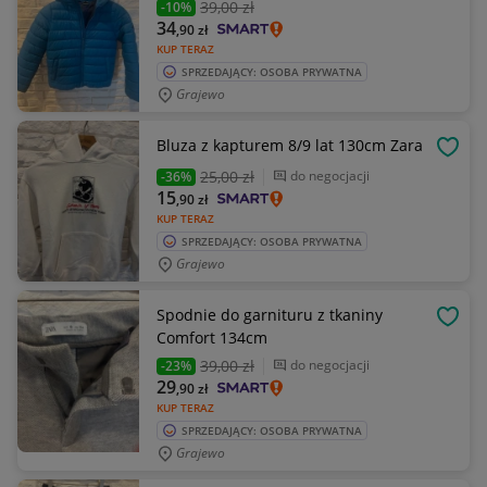
39
,00 zł
-10%
34
,90
zł
KUP TERAZ
SPRZEDAJĄCY: OSOBA PRYWATNA
Grajewo
Bluza z kapturem 8/9 lat 130cm Zara
OBSE
25
,00 zł
do negocjacji
-36%
15
,90
zł
KUP TERAZ
SPRZEDAJĄCY: OSOBA PRYWATNA
Grajewo
Spodnie do garnituru z tkaniny
OBSE
Comfort 134cm
39
,00 zł
do negocjacji
-23%
29
,90
zł
KUP TERAZ
SPRZEDAJĄCY: OSOBA PRYWATNA
Grajewo