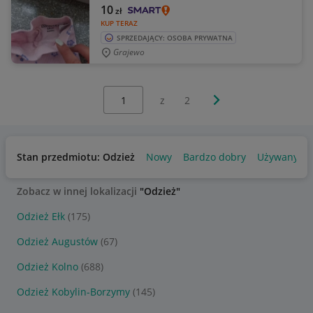
10
zł
KUP TERAZ
SPRZEDAJĄCY: OSOBA PRYWATNA
Grajewo
Wybierz stronę:
Następna strona
z
2
Stan przedmiotu: Odzież
Nowy
Bardzo dobry
Używany
Zobacz w innej lokalizacji
"Odzież"
Odzież Ełk
(175)
Odzież Augustów
(67)
Odzież Kolno
(688)
Odzież Kobylin-Borzymy
(145)