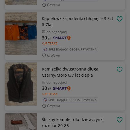
Grajewo
Kąpielówki/ spodenki chłopięce 3 Szt
OBSE
6-7lat
do negocjacji
30
zł
KUP TERAZ
SPRZEDAJĄCY: OSOBA PRYWATNA
Grajewo
Kamizelka dwustronna długa
OBSE
Czarny/Moro 6/7 lat ciepła
do negocjacji
30
zł
KUP TERAZ
SPRZEDAJĄCY: OSOBA PRYWATNA
Grajewo
Śliczny komplet dla dziewczynki
OBSE
rozmiar 80-86