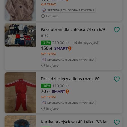
KUP TERAZ
SPRZEDAJĄCY: OSOBA PRYWATNA
Grajewo
Paka ubrań dla chłopca 74 cm 6/9
OBSE
msc
219
,00 zł
do negocjacji
-31%
150
zł
KUP TERAZ
SPRZEDAJĄCY: OSOBA PRYWATNA
Grajewo
Dres dziecięcy adidas rozm. 80
OBSE
110
,00 zł
-36%
70
zł
KUP TERAZ
SPRZEDAJĄCY: OSOBA PRYWATNA
Grajewo
Kurtka przejściowa 4F 140cn 7/8 lat
OBSE