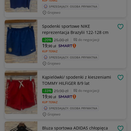
KUP TERAZ
SPRZEDAJĄCY: OSOBA PRYWATNA
Grajewo
Spodenki sportowe NIKE
OBSE
reprezentacja Brazylii 122-128 cm
25
,00 zł
do negocjacji
-20%
19
,90
zł
KUP TERAZ
SPRZEDAJĄCY: OSOBA PRYWATNA
Grajewo
Kąpielówki/ spodenki z kieszeniami
OBSE
TOMMY HILFiGER 8/9 lat
29
,90 zł
do negocjacji
-33%
19
,90
zł
KUP TERAZ
SPRZEDAJĄCY: OSOBA PRYWATNA
Grajewo
Bluza sportowa ADIDAS chłopięca