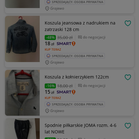
SPRZEDAJĄCY: OSOBA PRYWATNA
Grajewo
Koszula jeansowa z nadrukiem na
OBSE
zatrzaski 128 cm
35
,00 zł
do negocjacji
-48%
18
zł
KUP TERAZ
SPRZEDAJĄCY: OSOBA PRYWATNA
Grajewo
Koszula z kołnierzykiem 122cm
OBSE
18
,00 zł
do negocjacji
-16%
15
zł
KUP TERAZ
SPRZEDAJĄCY: OSOBA PRYWATNA
Grajewo
Spodnie piłkarskie JOMA rozm. 4-6
OBSE
lat NOWE