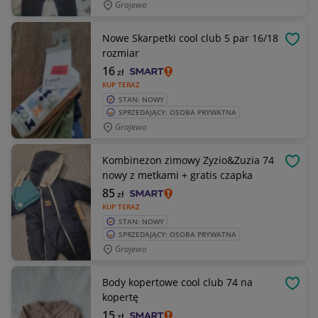
Grajewo
Nowe Skarpetki cool club 5 par 16/18
OBSE
rozmiar
16
zł
KUP TERAZ
STAN: NOWY
SPRZEDAJĄCY: OSOBA PRYWATNA
Grajewo
Kombinezon zimowy Zyzio&Zuzia 74
OBSE
nowy z metkami + gratis czapka
85
zł
KUP TERAZ
STAN: NOWY
SPRZEDAJĄCY: OSOBA PRYWATNA
Grajewo
Body kopertowe cool club 74 na
OBSE
kopertę
15
zł