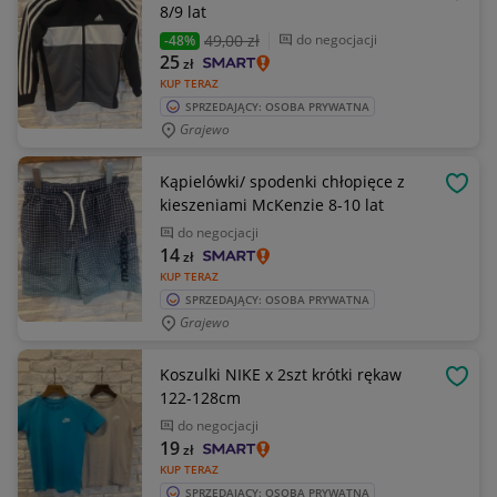
OBSE
8/9 lat
49
,00 zł
do negocjacji
-48%
25
zł
KUP TERAZ
SPRZEDAJĄCY: OSOBA PRYWATNA
Grajewo
Kąpielówki/ spodenki chłopięce z
OBSE
kieszeniami McKenzie 8-10 lat
do negocjacji
14
zł
KUP TERAZ
SPRZEDAJĄCY: OSOBA PRYWATNA
Grajewo
Koszulki NIKE x 2szt krótki rękaw
OBSE
122-128cm
do negocjacji
19
zł
KUP TERAZ
SPRZEDAJĄCY: OSOBA PRYWATNA