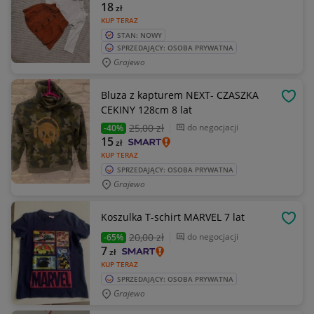
18
zł
KUP TERAZ
STAN: NOWY
SPRZEDAJĄCY: OSOBA PRYWATNA
Grajewo
Bluza z kapturem NEXT- CZASZKA
OBSE
CEKINY 128cm 8 lat
25
,00 zł
do negocjacji
-40%
15
zł
KUP TERAZ
SPRZEDAJĄCY: OSOBA PRYWATNA
Grajewo
Koszulka T-schirt MARVEL 7 lat
OBSE
20
,00 zł
do negocjacji
-65%
7
zł
KUP TERAZ
SPRZEDAJĄCY: OSOBA PRYWATNA
Grajewo