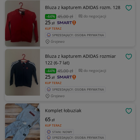
Bluza z kapturem ADIDAS rozm. 128
OBSE
45
,00 zł
do negocjacji
-44%
25
zł
KUP TERAZ
SPRZEDAJĄCY: OSOBA PRYWATNA
Grajewo
Bluza z kapturem ADIDAS rozmiar
OBSE
122 (6-7 lat)
45
,00 zł
do negocjacji
-44%
25
zł
KUP TERAZ
SPRZEDAJĄCY: OSOBA PRYWATNA
Grajewo
Komplet łobuziak
OBSE
65
zł
KUP TERAZ
STAN: NOWY
SPRZEDAJĄCY: OSOBA PRYWATNA