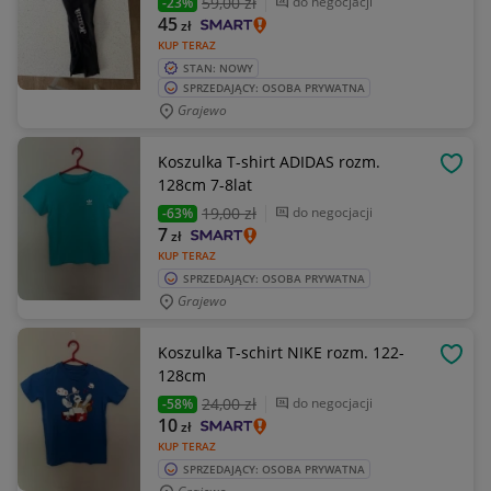
59
,00 zł
do negocjacji
-23%
45
zł
KUP TERAZ
STAN: NOWY
SPRZEDAJĄCY: OSOBA PRYWATNA
Grajewo
Koszulka T-shirt ADIDAS rozm.
OBSE
128cm 7-8lat
19
,00 zł
do negocjacji
-63%
7
zł
KUP TERAZ
SPRZEDAJĄCY: OSOBA PRYWATNA
Grajewo
Koszulka T-schirt NIKE rozm. 122-
OBSE
128cm
24
,00 zł
do negocjacji
-58%
10
zł
KUP TERAZ
SPRZEDAJĄCY: OSOBA PRYWATNA