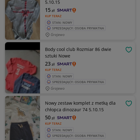
5.10.15
15
zł
KUP TERAZ
STAN: NOWY
SPRZEDAJĄCY: OSOBA PRYWATNA
Grajewo
Body cool club Rozmiar 86 dwie
OBSE
sztuki Nowe
23
zł
KUP TERAZ
STAN: NOWY
SPRZEDAJĄCY: OSOBA PRYWATNA
Grajewo
Nowy zestaw komplet z metką dla
OBSE
chłopca dinozaur 74 5.10.15
50
zł
KUP TERAZ
STAN: NOWY
SPRZEDAJĄCY: OSOBA PRYWATNA