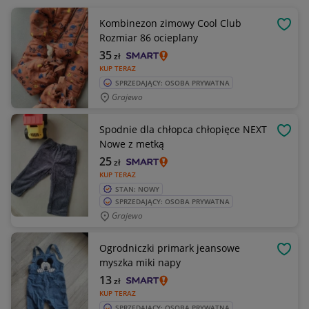
Kombinezon zimowy Cool Club
OBSE
Rozmiar 86 ocieplany
35
zł
KUP TERAZ
SPRZEDAJĄCY: OSOBA PRYWATNA
Grajewo
Spodnie dla chłopca chłopięce NEXT
OBSE
Nowe z metką
25
zł
KUP TERAZ
STAN: NOWY
SPRZEDAJĄCY: OSOBA PRYWATNA
Grajewo
Ogrodniczki primark jeansowe
OBSE
myszka miki napy
13
zł
KUP TERAZ
SPRZEDAJĄCY: OSOBA PRYWATNA