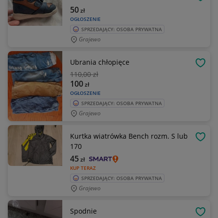
OBSE
50
zł
OGŁOSZENIE
SPRZEDAJĄCY: OSOBA PRYWATNA
Grajewo
Ubrania chłopięce
OBSE
110
,00 zł
100
zł
OGŁOSZENIE
SPRZEDAJĄCY: OSOBA PRYWATNA
Grajewo
Kurtka wiatrówka Bench rozm. S lub
OBSE
170
45
zł
KUP TERAZ
SPRZEDAJĄCY: OSOBA PRYWATNA
Grajewo
Spodnie
OBSE