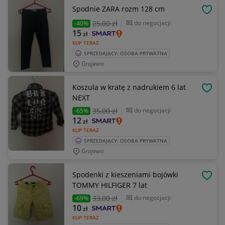
Spodnie ZARA rozm 128 cm
OBSE
25
,00 zł
do negocjacji
-40%
15
zł
KUP TERAZ
SPRZEDAJĄCY: OSOBA PRYWATNA
Grajewo
Koszula w kratę z nadrukiem 6 lat
OBSE
NEXT
35
,00 zł
do negocjacji
-65%
12
zł
KUP TERAZ
SPRZEDAJĄCY: OSOBA PRYWATNA
Grajewo
Spodenki z kieszeniami bojówki
OBSE
TOMMY HILFIGER 7 lat
33
,00 zł
do negocjacji
-69%
10
zł
KUP TERAZ