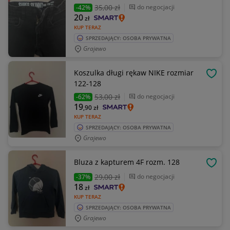
35
,00 zł
do negocjacji
-42%
20
zł
KUP TERAZ
SPRZEDAJĄCY: OSOBA PRYWATNA
Grajewo
Koszulka długi rękaw NIKE rozmiar
OBSE
122-128
53
,00 zł
do negocjacji
-62%
19
,90
zł
KUP TERAZ
SPRZEDAJĄCY: OSOBA PRYWATNA
Grajewo
Bluza z kapturem 4F rozm. 128
OBSE
29
,00 zł
do negocjacji
-37%
18
zł
KUP TERAZ
SPRZEDAJĄCY: OSOBA PRYWATNA
Grajewo