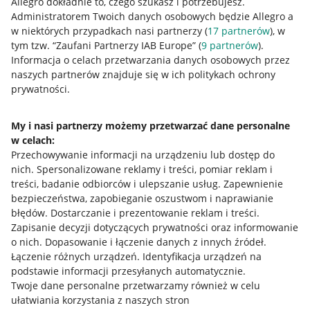
Allegro dokładnie to, czego szukasz i potrzebujesz.
Administratorem Twoich danych osobowych będzie Allegro a
w niektórych przypadkach nasi partnerzy (
17
partnerów
), w
tym tzw. “Zaufani Partnerzy IAB Europe” (
9
partnerów
).
Przydatne informacje
Informacja o celach przetwarzania danych osobowych przez
naszych partnerów znajduje się w ich politykach ochrony
prywatności.
Jak to działa
Napisz do nas
My i nasi partnerzy możemy przetwarzać dane personalne
w celach:
Allegro Gadane dla sprzedających
Przechowywanie informacji na urządzeniu lub dostęp do
Allegro Gadane dla kupujących
nich
.
Spersonalizowane reklamy i treści, pomiar reklam i
treści, badanie odbiorców i ulepszanie usług
.
Zapewnienie
Mapa miejscowości
bezpieczeństwa, zapobieganie oszustwom i naprawianie
błędów
.
Dostarczanie i prezentowanie reklam i treści
.
Informacje prawne
Zapisanie decyzji dotyczących prywatności oraz informowanie
o nich
.
Dopasowanie i łączenie danych z innych źródeł
.
Regulamin
Łączenie różnych urządzeń
.
Identyfikacja urządzeń na
podstawie informacji przesyłanych automatycznie
.
Polityka plików "cookies"
Twoje dane personalne przetwarzamy również w celu
ułatwiania korzystania z naszych stron
Ustawienia plików "cookies"