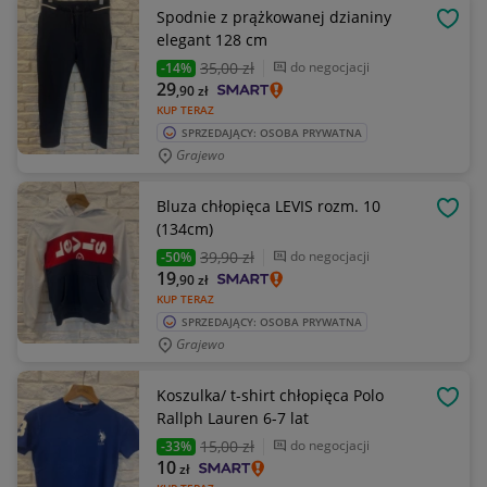
Spodnie z prążkowanej dzianiny
OBSE
elegant 128 cm
35
,00 zł
do negocjacji
-14%
29
,90
zł
KUP TERAZ
SPRZEDAJĄCY: OSOBA PRYWATNA
Grajewo
Bluza chłopięca LEVIS rozm. 10
OBSE
(134cm)
39
,90 zł
do negocjacji
-50%
19
,90
zł
KUP TERAZ
SPRZEDAJĄCY: OSOBA PRYWATNA
Grajewo
Koszulka/ t-shirt chłopięca Polo
OBSE
Rallph Lauren 6-7 lat
15
,00 zł
do negocjacji
-33%
10
zł