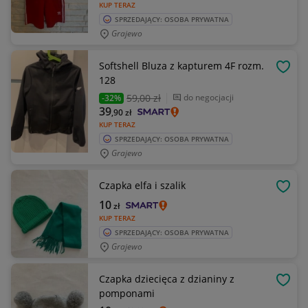
KUP TERAZ
SPRZEDAJĄCY: OSOBA PRYWATNA
Grajewo
Softshell Bluza z kapturem 4F rozm.
OBSE
128
59
,00 zł
do negocjacji
-32%
39
,90
zł
KUP TERAZ
SPRZEDAJĄCY: OSOBA PRYWATNA
Grajewo
Czapka elfa i szalik
OBSE
10
zł
KUP TERAZ
SPRZEDAJĄCY: OSOBA PRYWATNA
Grajewo
Czapka dziecięca z dzianiny z
OBSE
pomponami