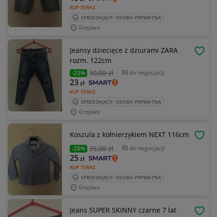
KUP TERAZ
SPRZEDAJĄCY: OSOBA PRYWATNA
Grajewo
Jeansy dziecięce z dziurami ZARA
OBSE
rozm. 122cm
30
,00 zł
do negocjacji
-23%
23
zł
KUP TERAZ
SPRZEDAJĄCY: OSOBA PRYWATNA
Grajewo
Koszula z kołnierzykiem NEXT 116cm
OBSE
35
,00 zł
do negocjacji
-28%
25
zł
KUP TERAZ
SPRZEDAJĄCY: OSOBA PRYWATNA
Grajewo
Jeans SUPER SKINNY czarne 7 lat
OBSE