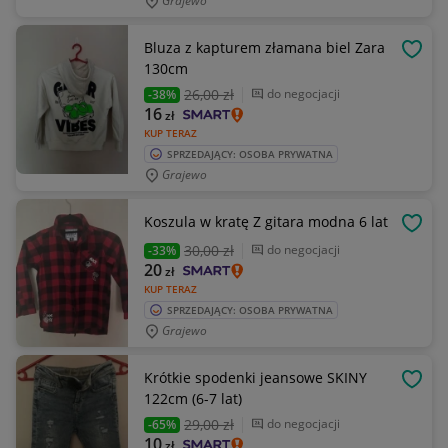
Grajewo
Bluza z kapturem złamana biel Zara
OBSE
130cm
26
,00 zł
do negocjacji
-38%
16
zł
KUP TERAZ
SPRZEDAJĄCY: OSOBA PRYWATNA
Grajewo
Koszula w kratę Z gitara modna 6 lat
OBSE
30
,00 zł
do negocjacji
-33%
20
zł
KUP TERAZ
SPRZEDAJĄCY: OSOBA PRYWATNA
Grajewo
Krótkie spodenki jeansowe SKINY
OBSE
122cm (6-7 lat)
29
,00 zł
do negocjacji
-65%
10
zł