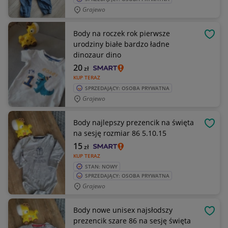
Grajewo
Body na roczek rok pierwsze
OBSE
urodziny białe bardzo ładne
dinozaur dino
20
zł
KUP TERAZ
SPRZEDAJĄCY: OSOBA PRYWATNA
Grajewo
Body najlepszy prezencik na święta
OBSE
na sesję rozmiar 86 5.10.15
15
zł
KUP TERAZ
STAN: NOWY
SPRZEDAJĄCY: OSOBA PRYWATNA
Grajewo
Body nowe unisex najsłodszy
OBSE
prezencik szare 86 na sesję święta