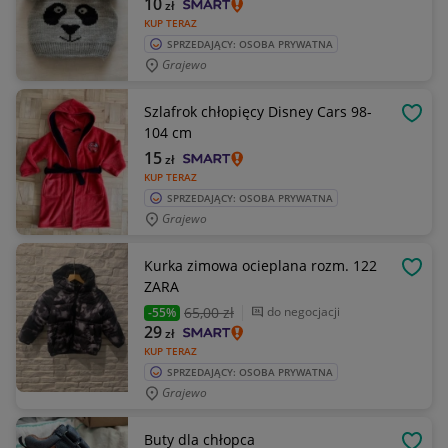
10
zł
KUP TERAZ
SPRZEDAJĄCY: OSOBA PRYWATNA
Grajewo
Szlafrok chłopięcy Disney Cars 98-
OBSE
104 cm
15
zł
KUP TERAZ
SPRZEDAJĄCY: OSOBA PRYWATNA
Grajewo
Kurka zimowa ocieplana rozm. 122
OBSE
ZARA
65
,00 zł
do negocjacji
-55%
29
zł
KUP TERAZ
SPRZEDAJĄCY: OSOBA PRYWATNA
Grajewo
Buty dla chłopca