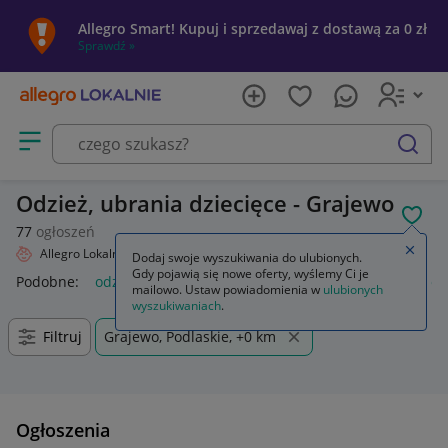
Allegro Smart! Kupuj i sprzedawaj z dostawą za 0 zł
Sprawdź »
Otwórz menu z kategoriami
szukaj
Odzież, ubrania dziecięce - Grajewo
POL
77
ogłoszeń
Zamkn
Allegro Lokalnie
Dziecko
Odzież
Dodaj swoje wyszukiwania do ulubionych.
Gdy pojawią się nowe oferty, wyślemy Ci je
Podobne:
odzież
odzież używana na kg
odzież damska
od
mailowo. Ustaw powiadomienia w
ulubionych
wyszukiwaniach
.
Filtruj
Grajewo, Podlaskie, +0 km
Ogłoszenia