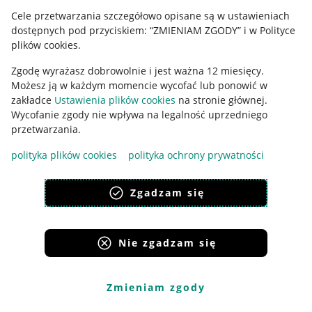
Cele przetwarzania szczegółowo opisane są w ustawieniach
Udostępnianie lokalizacji
dostępnych pod przyciskiem: “ZMIENIAM ZGODY” i w Polityce
Informacje dla Aktu o Usługach Cyfrowych
plików cookies.
Zgodę wyrażasz dobrowolnie i jest ważna 12 miesięcy.
Pobierz aplikację
Możesz ją w każdym momencie wycofać lub ponowić w
zakładce
Ustawienia plików cookies
na stronie głównej.
Wycofanie zgody nie wpływa na legalność uprzedniego
przetwarzania.
polityka plików cookies
polityka ochrony prywatności
Zgadzam się
Nie zgadzam się
Korzystanie z serwisu oznacza akceptację
regulaminu
.
Zmieniam zgody