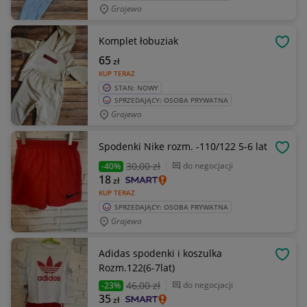
Grajewo
Komplet łobuziak
OBSE
65
zł
KUP TERAZ
STAN: NOWY
SPRZEDAJĄCY: OSOBA PRYWATNA
Grajewo
Spodenki Nike rozm. -110/122 5-6 lat
OBSE
30
,00 zł
do negocjacji
-40%
18
zł
KUP TERAZ
SPRZEDAJĄCY: OSOBA PRYWATNA
Grajewo
Adidas spodenki i koszulka
OBSE
Rozm.122(6-7lat)
46
,00 zł
do negocjacji
-23%
35
zł