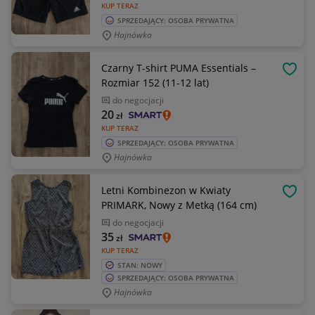
KUP TERAZ
SPRZEDAJĄCY: OSOBA PRYWATNA
Hajnówka
Czarny T-shirt PUMA Essentials –
OBSE
Rozmiar 152 (11-12 lat)
do negocjacji
20
zł
KUP TERAZ
SPRZEDAJĄCY: OSOBA PRYWATNA
Hajnówka
Letni Kombinezon w Kwiaty
OBSE
PRIMARK, Nowy z Metką (164 cm)
do negocjacji
35
zł
KUP TERAZ
STAN: NOWY
SPRZEDAJĄCY: OSOBA PRYWATNA
Hajnówka