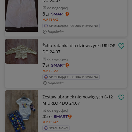
DO 24.07
do negocjacji
6
zł
KUP TERAZ
SPRZEDAJĄCY: OSOBA PRYWATNA
Hajnówka
Żółta katanka dla dziewczynki URLOP
OBSE
DO 24.07
do negocjacji
7
zł
KUP TERAZ
SPRZEDAJĄCY: OSOBA PRYWATNA
Hajnówka
Zestaw ubranek niemowlęcych 6-12
OBSE
M URLOP DO 24.07
do negocjacji
45
zł
KUP TERAZ
STAN: NOWY