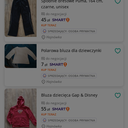
Spodnie dresowe Puma, 164 cm,
OBSE
czarne, unisex
do negocjacji
45
zł
KUP TERAZ
SPRZEDAJĄCY: OSOBA PRYWATNA
Hajnówka
Polarowa bluza dla dziewczynki
OBSE
do negocjacji
7
zł
KUP TERAZ
SPRZEDAJĄCY: OSOBA PRYWATNA
Hajnówka
Bluza dziecięca Gap & Disney
OBSE
do negocjacji
55
zł
KUP TERAZ
SPRZEDAJĄCY: OSOBA PRYWATNA
Hajnówka