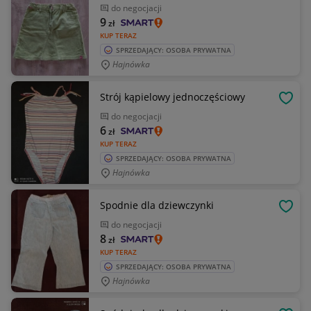
do negocjacji
9
zł
KUP TERAZ
SPRZEDAJĄCY: OSOBA PRYWATNA
Hajnówka
Strój kąpielowy jednoczęściowy
OBSE
do negocjacji
6
zł
KUP TERAZ
SPRZEDAJĄCY: OSOBA PRYWATNA
Hajnówka
Spodnie dla dziewczynki
OBSE
do negocjacji
8
zł
KUP TERAZ
SPRZEDAJĄCY: OSOBA PRYWATNA
Hajnówka