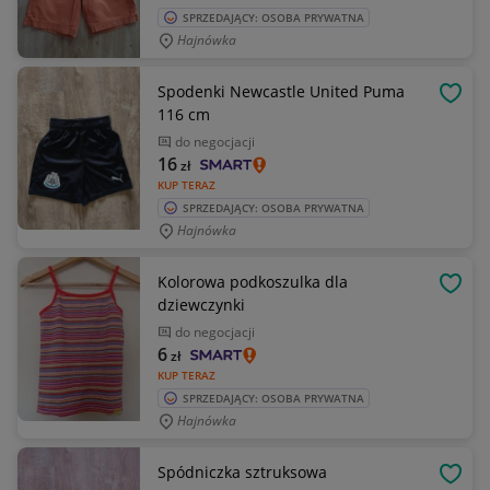
SPRZEDAJĄCY: OSOBA PRYWATNA
Hajnówka
Spodenki Newcastle United Puma
OBSE
116 cm
do negocjacji
16
zł
KUP TERAZ
SPRZEDAJĄCY: OSOBA PRYWATNA
Hajnówka
Kolorowa podkoszulka dla
OBSE
dziewczynki
do negocjacji
6
zł
KUP TERAZ
SPRZEDAJĄCY: OSOBA PRYWATNA
Hajnówka
Spódniczka sztruksowa
OBSE