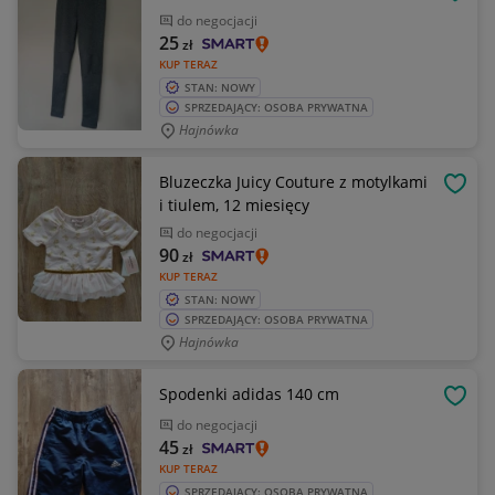
OBSE
do negocjacji
25
zł
KUP TERAZ
STAN: NOWY
SPRZEDAJĄCY: OSOBA PRYWATNA
Hajnówka
Bluzeczka Juicy Couture z motylkami
OBSE
i tiulem, 12 miesięcy
do negocjacji
90
zł
KUP TERAZ
STAN: NOWY
SPRZEDAJĄCY: OSOBA PRYWATNA
Hajnówka
Spodenki adidas 140 cm
OBSE
do negocjacji
45
zł
KUP TERAZ
SPRZEDAJĄCY: OSOBA PRYWATNA