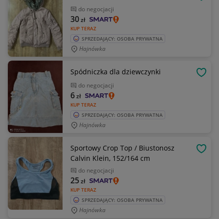
OBSE
do negocjacji
30
zł
KUP TERAZ
SPRZEDAJĄCY: OSOBA PRYWATNA
Hajnówka
Spódniczka dla dziewczynki
OBSE
do negocjacji
6
zł
KUP TERAZ
SPRZEDAJĄCY: OSOBA PRYWATNA
Hajnówka
Sportowy Crop Top / Biustonosz
OBSE
Calvin Klein, 152/164 cm
do negocjacji
25
zł
KUP TERAZ
SPRZEDAJĄCY: OSOBA PRYWATNA
Hajnówka