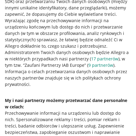
SDK)
oraz przetwarzaniu Twoich danych osobowych
(między
innymi unikalne identyfikatory, dane przeglądarki)
, możemy
zapewnić, że dopasujemy do Ciebie wyświetlane treści.
Wyrażając zgodę na przechowywanie informacji na
urządzeniu końcowym lub dostęp do nich i przetwarzanie
danych (w tym w obszarze profilowania, analiz rynkowych i
statystycznych) sprawiasz, że łatwiej będzie odnaleźć Ci w
Allegro dokładnie to, czego szukasz i potrzebujesz.
Administratorem Twoich danych osobowych będzie Allegro a
w niektórych przypadkach nasi partnerzy (
17
partnerów
), w
tym tzw. “Zaufani Partnerzy IAB Europe” (
9
partnerów
).
Przydatne informacje
Informacja o celach przetwarzania danych osobowych przez
naszych partnerów znajduje się w ich politykach ochrony
prywatności.
Jak to działa
Napisz do nas
My i nasi partnerzy możemy przetwarzać dane personalne
w celach:
Allegro Gadane dla sprzedających
Przechowywanie informacji na urządzeniu lub dostęp do
Allegro Gadane dla kupujących
nich
.
Spersonalizowane reklamy i treści, pomiar reklam i
treści, badanie odbiorców i ulepszanie usług
.
Zapewnienie
Mapa miejscowości
bezpieczeństwa, zapobieganie oszustwom i naprawianie