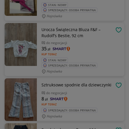
STAN: NOWY
SPRZEDAJĄCY: OSOBA PRYWATNA
Hajnówka
Urocza Świąteczna Bluza F&F –
OBSE
Rudolf’s Bestie, 92 cm
do negocjacji
35
zł
KUP TERAZ
STAN: NOWY
SPRZEDAJĄCY: OSOBA PRYWATNA
Hajnówka
Sztruksowe spodnie dla dziewczynki
OBSE
do negocjacji
8
zł
KUP TERAZ
SPRZEDAJĄCY: OSOBA PRYWATNA
Hajnówka