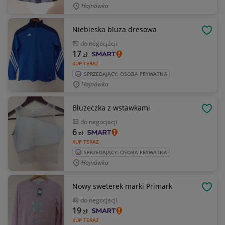
Hajnówka
Niebieska bluza dresowa
OBSE
do negocjacji
17
zł
KUP TERAZ
SPRZEDAJĄCY: OSOBA PRYWATNA
Hajnówka
Bluzeczka z wstawkami
OBSE
do negocjacji
6
zł
KUP TERAZ
SPRZEDAJĄCY: OSOBA PRYWATNA
Hajnówka
Nowy sweterek marki Primark
OBSE
do negocjacji
19
zł
KUP TERAZ