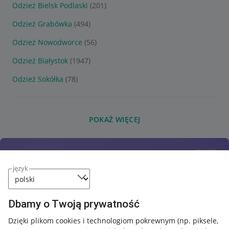
Odzież Bielsk Podlaski
(201)
Odzież Grabówka
(494)
Odzież Nowodworce
(56)
Odzież Białystok
(1947)
Odzież Sokółka
(78)
POKAŻ WIĘCEJ
język
Dbamy o Twoją prywatność
Dzięki plikom cookies i technologiom pokrewnym
(np. piksele,