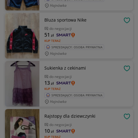
Hajnówka
Bluza sportowa Nike
OBSE
do negocjacji
51
zł
KUP TERAZ
SPRZEDAJĄCY: OSOBA PRYWATNA
Hajnówka
Sukienka z cekinami
OBSE
do negocjacji
13
zł
KUP TERAZ
SPRZEDAJĄCY: OSOBA PRYWATNA
Hajnówka
Rajstopy dla dziewczynki
OBSE
do negocjacji
10
zł
KUP TERAZ