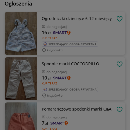
Ogłoszenia
Ogrodniczki dziecięce 6-12 miesięcy
OBSE
do negocjacji
16
zł
KUP TERAZ
SPRZEDAJĄCY: OSOBA PRYWATNA
Hajnówka
Spodnie marki COCCODRILLO
OBSE
do negocjacji
10
zł
KUP TERAZ
SPRZEDAJĄCY: OSOBA PRYWATNA
Hajnówka
Pomarańczowe spodenki marki C&A
OBSE
do negocjacji
7
zł
KUP TERAZ