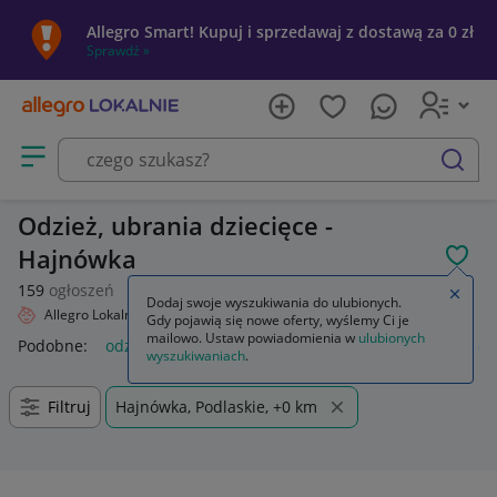
Allegro Smart! Kupuj i sprzedawaj z dostawą za 0 zł
Sprawdź »
Otwórz menu z kategoriami
szukaj
Odzież, ubrania dziecięce -
Hajnówka
POL
159
ogłoszeń
Zamkn
Dodaj swoje wyszukiwania do ulubionych.
Allegro Lokalnie
Dziecko
Odzież
Gdy pojawią się nowe oferty, wyślemy Ci je
mailowo. Ustaw powiadomienia w
ulubionych
Podobne:
odzież
odzież używana na kg
odzież damska
od
wyszukiwaniach
.
Filtruj
Hajnówka, Podlaskie, +0 km