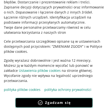
błędów
.
Dostarczanie i prezentowanie reklam i treści
.
Informacje prawne
Zapisanie decyzji dotyczących prywatności oraz informowanie
o nich
.
Dopasowanie i łączenie danych z innych źródeł
.
Regulamin
Łączenie różnych urządzeń
.
Identyfikacja urządzeń na
podstawie informacji przesyłanych automatycznie
.
Polityka plików "cookies"
Twoje dane personalne przetwarzamy również w celu
ułatwiania korzystania z naszych stron
Ustawienia plików "cookies"
Cele przetwarzania szczegółowo opisane są w ustawieniach
Udostępnianie lokalizacji
dostępnych pod przyciskiem: “ZMIENIAM ZGODY” i w Polityce
Informacje dla Aktu o Usługach Cyfrowych
plików cookies.
Zgodę wyrażasz dobrowolnie i jest ważna 12 miesięcy.
Pobierz aplikację
Możesz ją w każdym momencie wycofać lub ponowić w
zakładce
Ustawienia plików cookies
na stronie głównej.
Wycofanie zgody nie wpływa na legalność uprzedniego
przetwarzania.
polityka plików cookies
polityka ochrony prywatności
Zgadzam się