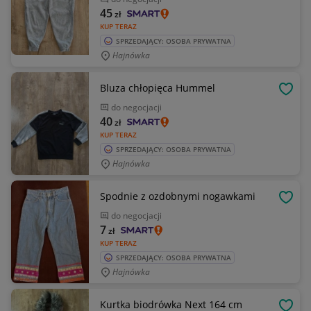
45
zł
KUP TERAZ
SPRZEDAJĄCY: OSOBA PRYWATNA
Hajnówka
Bluza chłopięca Hummel
OBSE
do negocjacji
40
zł
KUP TERAZ
SPRZEDAJĄCY: OSOBA PRYWATNA
Hajnówka
Spodnie z ozdobnymi nogawkami
OBSE
do negocjacji
7
zł
KUP TERAZ
SPRZEDAJĄCY: OSOBA PRYWATNA
Hajnówka
Kurtka biodrówka Next 164 cm