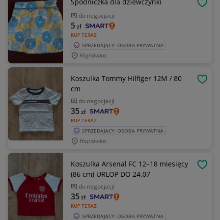
Spódniczka dla dziewczynki
OBSE
do negocjacji
5
zł
KUP TERAZ
SPRZEDAJĄCY: OSOBA PRYWATNA
Hajnówka
Koszulka Tommy Hilfiger 12M / 80
OBSE
cm
do negocjacji
35
zł
KUP TERAZ
SPRZEDAJĄCY: OSOBA PRYWATNA
Hajnówka
Koszulka Arsenal FC 12–18 miesięcy
OBSE
(86 cm) URLOP DO 24.07
do negocjacji
35
zł
KUP TERAZ
SPRZEDAJĄCY: OSOBA PRYWATNA