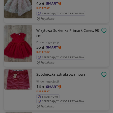
45
zł
KUP TERAZ
SPRZEDAJĄCY: OSOBA PRYWATNA
Hajnówka
Wizytowa Sukienka Primark Cares, 98
OBSE
cm
do negocjacji
35
zł
KUP TERAZ
SPRZEDAJĄCY: OSOBA PRYWATNA
Hajnówka
Spódniczka sztruksowa nowa
OBSE
do negocjacji
14
zł
KUP TERAZ
STAN: NOWY
SPRZEDAJĄCY: OSOBA PRYWATNA
Hajnówka