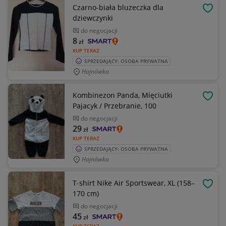
Czarno-biała bluzeczka dla
OBSE
dziewczynki
do negocjacji
8
zł
KUP TERAZ
SPRZEDAJĄCY: OSOBA PRYWATNA
Hajnówka
Kombinezon Panda, Mięciutki
OBSE
Pajacyk / Przebranie, 100
do negocjacji
29
zł
KUP TERAZ
SPRZEDAJĄCY: OSOBA PRYWATNA
Hajnówka
T-shirt Nike Air Sportswear, XL (158–
OBSE
170 cm)
do negocjacji
45
zł