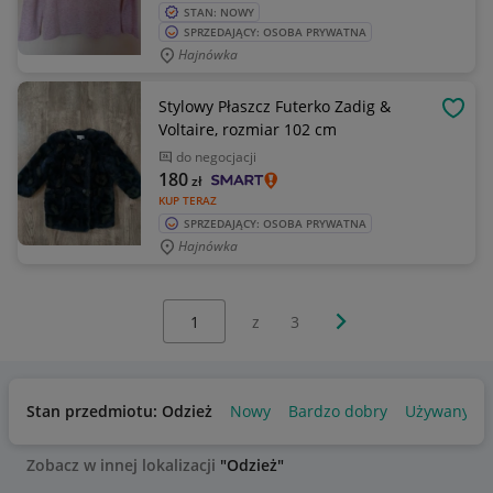
STAN: NOWY
SPRZEDAJĄCY: OSOBA PRYWATNA
Hajnówka
Stylowy Płaszcz Futerko Zadig &
OBSE
Voltaire, rozmiar 102 cm
do negocjacji
180
zł
KUP TERAZ
SPRZEDAJĄCY: OSOBA PRYWATNA
Hajnówka
Wybierz stronę:
Następna strona
z
3
Stan przedmiotu: Odzież
Nowy
Bardzo dobry
Używany
Zobacz w innej lokalizacji
"Odzież"