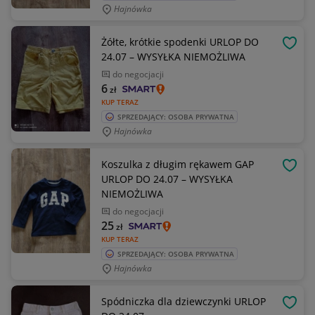
Hajnówka
Żółte, krótkie spodenki URLOP DO
OBSE
24.07 – WYSYŁKA NIEMOŻLIWA
do negocjacji
6
zł
KUP TERAZ
SPRZEDAJĄCY: OSOBA PRYWATNA
Hajnówka
Koszulka z długim rękawem GAP
OBSE
URLOP DO 24.07 – WYSYŁKA
NIEMOŻLIWA
do negocjacji
25
zł
KUP TERAZ
SPRZEDAJĄCY: OSOBA PRYWATNA
Hajnówka
Spódniczka dla dziewczynki URLOP
OBSE