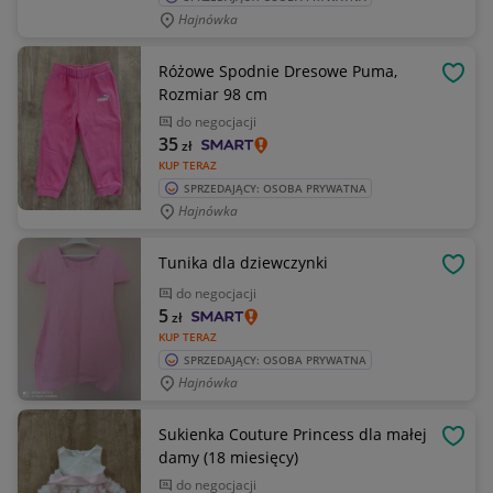
Hajnówka
Różowe Spodnie Dresowe Puma,
OBSE
Rozmiar 98 cm
do negocjacji
35
zł
KUP TERAZ
SPRZEDAJĄCY: OSOBA PRYWATNA
Hajnówka
Tunika dla dziewczynki
OBSE
do negocjacji
5
zł
KUP TERAZ
SPRZEDAJĄCY: OSOBA PRYWATNA
Hajnówka
Sukienka Couture Princess dla małej
OBSE
damy (18 miesięcy)
do negocjacji