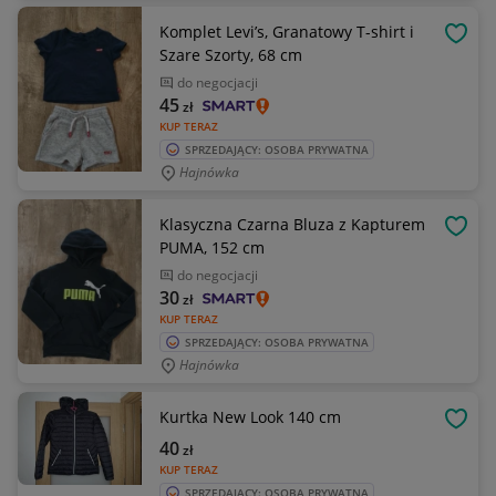
Komplet Levi’s, Granatowy T-shirt i
OBSE
Szare Szorty, 68 cm
do negocjacji
45
zł
KUP TERAZ
SPRZEDAJĄCY: OSOBA PRYWATNA
Hajnówka
Klasyczna Czarna Bluza z Kapturem
OBSE
PUMA, 152 cm
do negocjacji
30
zł
KUP TERAZ
SPRZEDAJĄCY: OSOBA PRYWATNA
Hajnówka
Kurtka New Look 140 cm
OBSE
40
zł
KUP TERAZ
SPRZEDAJĄCY: OSOBA PRYWATNA