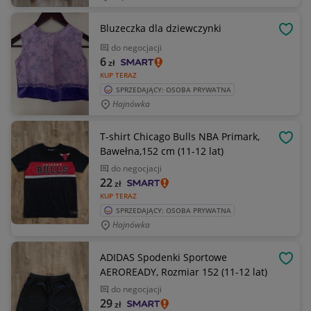
Bluzeczka dla dziewczynki
OBSE
do negocjacji
6
zł
KUP TERAZ
SPRZEDAJĄCY: OSOBA PRYWATNA
Hajnówka
T-shirt Chicago Bulls NBA Primark,
OBSE
Bawełna,152 cm (11-12 lat)
do negocjacji
22
zł
KUP TERAZ
SPRZEDAJĄCY: OSOBA PRYWATNA
Hajnówka
ADIDAS Spodenki Sportowe
OBSE
AEROREADY, Rozmiar 152 (11-12 lat)
do negocjacji
29
zł