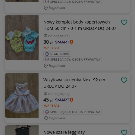
SPRZEDAJĄCY: OSOBA PRYWATNA
Hajnówka
Nowy komplet body kopertowych
OBSE
H&M 50 cm / 0-1 m URLOP DO 24.07
do negocjacji
30
zł
KUP TERAZ
STAN: NOWY
SPRZEDAJĄCY: OSOBA PRYWATNA
Hajnówka
Wizytowa sukienka Next 92 cm
OBSE
URLOP DO 24.07
do negocjacji
45
zł
KUP TERAZ
SPRZEDAJĄCY: OSOBA PRYWATNA
Hajnówka
Nowe szare legginsy