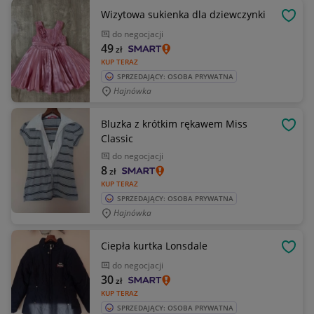
Wizytowa sukienka dla dziewczynki
OBSE
do negocjacji
49
zł
KUP TERAZ
SPRZEDAJĄCY: OSOBA PRYWATNA
Hajnówka
Bluzka z krótkim rękawem Miss
OBSE
Classic
do negocjacji
8
zł
KUP TERAZ
SPRZEDAJĄCY: OSOBA PRYWATNA
Hajnówka
Ciepła kurtka Lonsdale
OBSE
do negocjacji
30
zł
KUP TERAZ
SPRZEDAJĄCY: OSOBA PRYWATNA