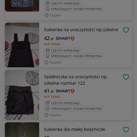
CZĘSTO SPRZEDAJE
SPRZEDAJĄCY: OSOBA PRYWATNA
Tuczno
Sukienka na uroczystości np.szkolne
OBSE
42
zł
KUP TERAZ
CZĘSTO SPRZEDAJE
SPRZEDAJĄCY: OSOBA PRYWATNA
Tuczno
Spódniczka na uroczystości np.
OBSE
szkolne rozmiar 122
41
zł
KUP TERAZ
CZĘSTO SPRZEDAJE
SPRZEDAJĄCY: OSOBA PRYWATNA
Tuczno
Sukienka dla małej księżniczki
OBSE