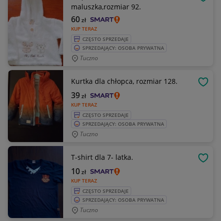
OBSE
maluszka,rozmiar 92.
60
zł
KUP TERAZ
CZĘSTO SPRZEDAJE
SPRZEDAJĄCY: OSOBA PRYWATNA
Tuczno
Kurtka dla chłopca, rozmiar 128.
OBSE
39
zł
KUP TERAZ
CZĘSTO SPRZEDAJE
SPRZEDAJĄCY: OSOBA PRYWATNA
Tuczno
T-shirt dla 7- latka.
OBSE
10
zł
KUP TERAZ
CZĘSTO SPRZEDAJE
SPRZEDAJĄCY: OSOBA PRYWATNA
Tuczno