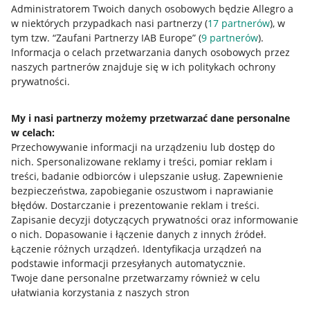
Administratorem Twoich danych osobowych będzie Allegro a
w niektórych przypadkach nasi partnerzy (
17
partnerów
), w
tym tzw. “Zaufani Partnerzy IAB Europe” (
9
partnerów
).
Przydatne informacje
Informacja o celach przetwarzania danych osobowych przez
naszych partnerów znajduje się w ich politykach ochrony
prywatności.
Jak to działa
Napisz do nas
My i nasi partnerzy możemy przetwarzać dane personalne
w celach:
Allegro Gadane dla sprzedających
Przechowywanie informacji na urządzeniu lub dostęp do
Allegro Gadane dla kupujących
nich
.
Spersonalizowane reklamy i treści, pomiar reklam i
treści, badanie odbiorców i ulepszanie usług
.
Zapewnienie
Mapa miejscowości
bezpieczeństwa, zapobieganie oszustwom i naprawianie
błędów
.
Dostarczanie i prezentowanie reklam i treści
.
Informacje prawne
Zapisanie decyzji dotyczących prywatności oraz informowanie
o nich
.
Dopasowanie i łączenie danych z innych źródeł
.
Regulamin
Łączenie różnych urządzeń
.
Identyfikacja urządzeń na
podstawie informacji przesyłanych automatycznie
.
Polityka plików "cookies"
Twoje dane personalne przetwarzamy również w celu
ułatwiania korzystania z naszych stron
Ustawienia plików "cookies"