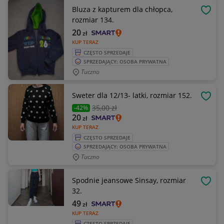
Bluza z kapturem dla chłopca,
OBSE
rozmiar 134.
20
zł
KUP TERAZ
CZĘSTO SPRZEDAJE
SPRZEDAJĄCY: OSOBA PRYWATNA
Tuczno
Sweter dla 12/13- latki, rozmiar 152.
OBSE
35
,00 zł
-42%
20
zł
KUP TERAZ
CZĘSTO SPRZEDAJE
SPRZEDAJĄCY: OSOBA PRYWATNA
Tuczno
Spodnie jeansowe Sinsay, rozmiar
OBSE
32.
49
zł
KUP TERAZ
CZĘSTO SPRZEDAJE