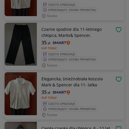
CZĘSTO SPRZEDAJE
SPRZEDAJĄCY: OSOBA PRYWATNA
Tuczno
Czarne spodnie dla 11-letniego
OBSE
chłopca, Marks& Spencer.
35
zł
KUP TERAZ
CZĘSTO SPRZEDAJE
SPRZEDAJĄCY: OSOBA PRYWATNA
Tuczno
Elegancka, śnieżnobiała koszula
OBSE
Mark & Spencer dla 11- latka
35
zł
KUP TERAZ
CZĘSTO SPRZEDAJE
SPRZEDAJĄCY: OSOBA PRYWATNA
Tuczno
Ciepła czapka dla chłopca, 8 - 12 lat.