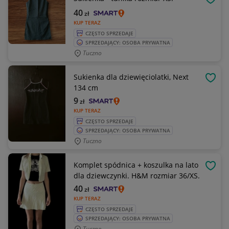
OBSE
40
zł
KUP TERAZ
CZĘSTO SPRZEDAJE
SPRZEDAJĄCY: OSOBA PRYWATNA
Tuczno
Sukienka dla dziewięciolatki, Next
OBSE
134 cm
9
zł
KUP TERAZ
CZĘSTO SPRZEDAJE
SPRZEDAJĄCY: OSOBA PRYWATNA
Tuczno
Komplet spódnica + koszulka na lato
OBSE
dla dziewczynki. H&M rozmiar 36/XS.
40
zł
KUP TERAZ
CZĘSTO SPRZEDAJE
SPRZEDAJĄCY: OSOBA PRYWATNA
Tuczno