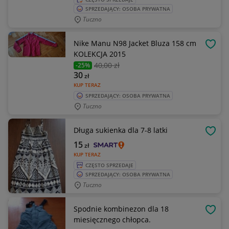
SPRZEDAJĄCY: OSOBA PRYWATNA
Tuczno
Nike Manu N98 Jacket Bluza 158 cm
OBSE
KOLEKCJA 2015
40
,00 zł
-25%
30
zł
KUP TERAZ
SPRZEDAJĄCY: OSOBA PRYWATNA
Tuczno
Długa sukienka dla 7-8 latki
OBSE
15
zł
KUP TERAZ
CZĘSTO SPRZEDAJE
SPRZEDAJĄCY: OSOBA PRYWATNA
Tuczno
Spodnie kombinezon dla 18
OBSE
miesięcznego chłopca.