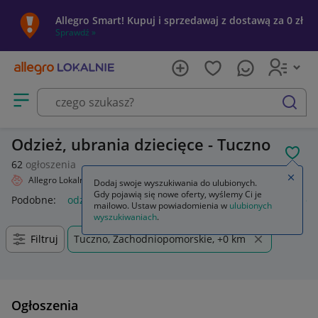
Allegro Smart! Kupuj i sprzedawaj z dostawą za 0 zł
Sprawdź »
Otwórz menu z kategoriami
szukaj
Odzież, ubrania dziecięce - Tuczno
POL
62
ogłoszenia
Zamkn
Allegro Lokalnie
Dziecko
Odzież
Dodaj swoje wyszukiwania do ulubionych.
Gdy pojawią się nowe oferty, wyślemy Ci je
Podobne:
odzież
odzież używana na kg
odzież damska
od
mailowo. Ustaw powiadomienia w
ulubionych
wyszukiwaniach
.
Filtruj
Tuczno, Zachodniopomorskie, +0 km
Ogłoszenia