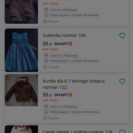
KUP TERAZ
CZĘSTO SPRZEDAJE
SPRZEDAJĄCY: OSOBA PRYWATNA
Tuczno
Sukienka rozmiar 104.
OBSE
50
zł
KUP TERAZ
CZĘSTO SPRZEDAJE
SPRZEDAJĄCY: OSOBA PRYWATNA
Tuczno
Kurtka dla 6-7 letniego chłopca,
OBSE
rozmiar 122.
50
zł
KUP TERAZ
CZĘSTO SPRZEDAJE
SPRZEDAJĄCY: OSOBA PRYWATNA
Tuczno
Ciepły sweter z golfem,rozmiar 128,