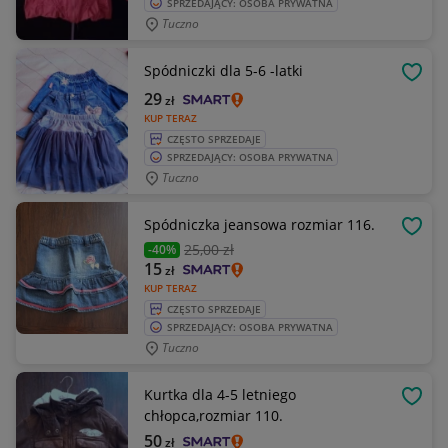
SPRZEDAJĄCY: OSOBA PRYWATNA
Tuczno
Spódniczki dla 5-6 -latki
OBSE
29
zł
KUP TERAZ
CZĘSTO SPRZEDAJE
SPRZEDAJĄCY: OSOBA PRYWATNA
Tuczno
Spódniczka jeansowa rozmiar 116.
OBSE
25
,00 zł
-40%
15
zł
KUP TERAZ
CZĘSTO SPRZEDAJE
SPRZEDAJĄCY: OSOBA PRYWATNA
Tuczno
Kurtka dla 4-5 letniego
OBSE
chłopca,rozmiar 110.
50
zł