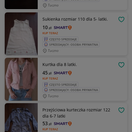
Tuczno
Sukienka rozmiar 110 dla 5- latki.
OBSE
10
zł
KUP TERAZ
CZĘSTO SPRZEDAJE
SPRZEDAJĄCY: OSOBA PRYWATNA
Tuczno
Kurtka dla 8 latki.
OBSE
45
zł
KUP TERAZ
CZĘSTO SPRZEDAJE
SPRZEDAJĄCY: OSOBA PRYWATNA
Tuczno
Przejściowa kurteczka rozmiar 122
OBSE
dla 6-7 latki
53
zł
KUP TERAZ