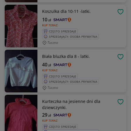
Koszulka dla 10-11 -latki.
OBSE
10
zł
KUP TERAZ
CZĘSTO SPRZEDAJE
SPRZEDAJĄCY: OSOBA PRYWATNA
Tuczno
Biała bluzka dla 8 - latki.
OBSE
40
zł
KUP TERAZ
CZĘSTO SPRZEDAJE
SPRZEDAJĄCY: OSOBA PRYWATNA
Tuczno
Kurteczka na jesienne dni dla
OBSE
dziewczynki.
29
zł
KUP TERAZ
CZĘSTO SPRZEDAJE