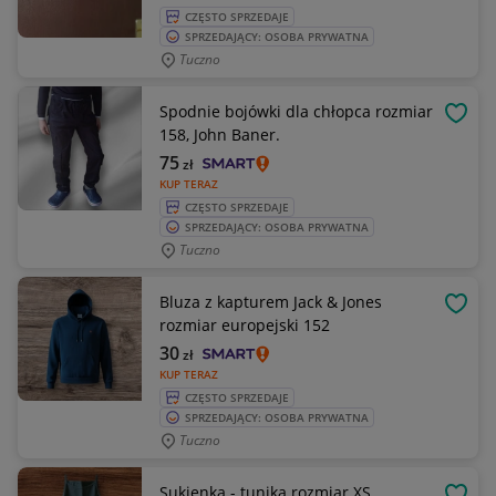
CZĘSTO SPRZEDAJE
SPRZEDAJĄCY: OSOBA PRYWATNA
Tuczno
Spodnie bojówki dla chłopca rozmiar
OBSE
158, John Baner.
75
zł
KUP TERAZ
CZĘSTO SPRZEDAJE
SPRZEDAJĄCY: OSOBA PRYWATNA
Tuczno
Bluza z kapturem Jack & Jones
OBSE
rozmiar europejski 152
30
zł
KUP TERAZ
CZĘSTO SPRZEDAJE
SPRZEDAJĄCY: OSOBA PRYWATNA
Tuczno
Sukienka - tunika rozmiar XS.