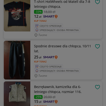
T-shirt HotWheels od Matell dla 7-8
OBSE
letniego chłopca.
18
,00 zł
-33%
12
zł
KUP TERAZ
CZĘSTO SPRZEDAJE
SPRZEDAJĄCY: OSOBA PRYWATNA
Tuczno
Spodnie dresowe dla chłopca, 10/11
OBSE
lat.
25
zł
KUP TERAZ
CZĘSTO SPRZEDAJE
SPRZEDAJĄCY: OSOBA PRYWATNA
Tuczno
Bezrękawnik, kamizelka dla 6-
OBSE
letniego chłopca, rozmiar 116.
20
,00 zł
-25%
15
zł