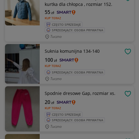
OBSE
kurtka dla chłopca , rozmiar 152.
55
zł
KUP TERAZ
CZĘSTO SPRZEDAJE
SPRZEDAJĄCY: OSOBA PRYWATNA
Tuczno
Suknia komunijna 134-140
OBSE
100
zł
KUP TERAZ
SPRZEDAJĄCY: OSOBA PRYWATNA
Tuczno
Spodnie dresowe Gap, rozmiar xs.
OBSE
20
zł
KUP TERAZ
CZĘSTO SPRZEDAJE
SPRZEDAJĄCY: OSOBA PRYWATNA
Tuczno