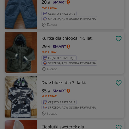
20
zł
KUP TERAZ
CZĘSTO SPRZEDAJE
SPRZEDAJĄCY: OSOBA PRYWATNA
Tuczno
Kurtka dla chłopca, 4-5 lat.
OBSE
29
zł
KUP TERAZ
CZĘSTO SPRZEDAJE
SPRZEDAJĄCY: OSOBA PRYWATNA
Tuczno
Dwie bluzki dla 7- latki.
OBSE
35
zł
KUP TERAZ
CZĘSTO SPRZEDAJE
SPRZEDAJĄCY: OSOBA PRYWATNA
Tuczno
Cieplutki sweterek dla