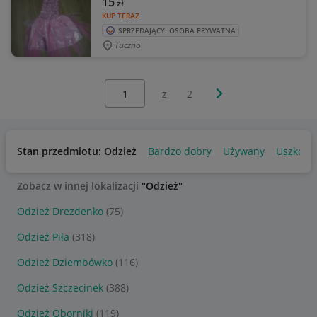
15
zł
KUP TERAZ
SPRZEDAJĄCY: OSOBA PRYWATNA
Tuczno
Wybierz stronę:
Następna strona
z
2
Stan przedmiotu: Odzież
Bardzo dobry
Używany
Uszkodz
Zobacz w innej lokalizacji
"Odzież"
Odzież Drezdenko
(75)
Odzież Piła
(318)
Odzież Dziembówko
(116)
Odzież Szczecinek
(388)
Odzież Oborniki
(119)