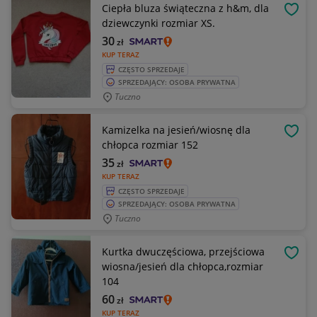
Ciepła bluza świąteczna z h&m, dla
OBSE
dziewczynki rozmiar XS.
30
zł
KUP TERAZ
CZĘSTO SPRZEDAJE
SPRZEDAJĄCY: OSOBA PRYWATNA
Tuczno
Kamizelka na jesień/wiosnę dla
OBSE
chłopca rozmiar 152
35
zł
KUP TERAZ
CZĘSTO SPRZEDAJE
SPRZEDAJĄCY: OSOBA PRYWATNA
Tuczno
Kurtka dwuczęściowa, przejściowa
OBSE
wiosna/jesień dla chłopca,rozmiar
104
60
zł
KUP TERAZ