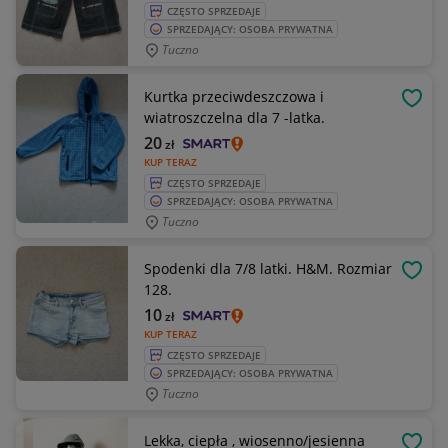
CZĘSTO SPRZEDAJE
SPRZEDAJĄCY: OSOBA PRYWATNA
Tuczno
Kurtka przeciwdeszczowa i
OBSE
wiatroszczelna dla 7 -latka.
20
zł
KUP TERAZ
CZĘSTO SPRZEDAJE
SPRZEDAJĄCY: OSOBA PRYWATNA
Tuczno
Spodenki dla 7/8 latki. H&M. Rozmiar
OBSE
128.
10
zł
KUP TERAZ
CZĘSTO SPRZEDAJE
SPRZEDAJĄCY: OSOBA PRYWATNA
Tuczno
Lekka, ciepła , wiosenno/jesienna