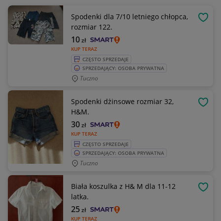
Spodenki dla 7/10 letniego chłopca,
OBSE
rozmiar 122.
10
zł
KUP TERAZ
CZĘSTO SPRZEDAJE
SPRZEDAJĄCY: OSOBA PRYWATNA
Tuczno
Spodenki dżinsowe rozmiar 32,
OBSE
H&M.
30
zł
KUP TERAZ
CZĘSTO SPRZEDAJE
SPRZEDAJĄCY: OSOBA PRYWATNA
Tuczno
Biała koszulka z H& M dla 11-12
OBSE
latka.
25
zł
KUP TERAZ