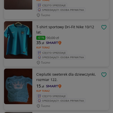
KUP TERAZ
CZĘSTO SPRZEDAJE
SPRZEDAJĄCY: OSOBA PRYWATNA
Tuczno
T-shirt sportowy Dri-Fit Nike 10/12
OBSE
lat.
90
,00 zł
-61%
35
zł
KUP TERAZ
CZĘSTO SPRZEDAJE
SPRZEDAJĄCY: OSOBA PRYWATNA
Tuczno
Cieplutki sweterek dla dziewczynki,
OBSE
rozmiar 122.
15
zł
KUP TERAZ
CZĘSTO SPRZEDAJE
SPRZEDAJĄCY: OSOBA PRYWATNA
Tuczno