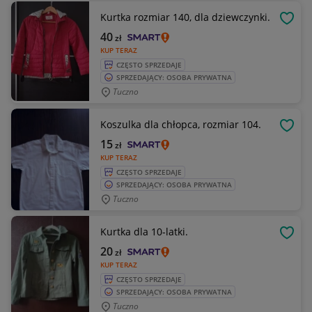
Kurtka rozmiar 140, dla dziewczynki.
OBSE
40
zł
KUP TERAZ
CZĘSTO SPRZEDAJE
SPRZEDAJĄCY: OSOBA PRYWATNA
Tuczno
Koszulka dla chłopca, rozmiar 104.
OBSE
15
zł
KUP TERAZ
CZĘSTO SPRZEDAJE
SPRZEDAJĄCY: OSOBA PRYWATNA
Tuczno
Kurtka dla 10-latki.
OBSE
20
zł
KUP TERAZ
CZĘSTO SPRZEDAJE
SPRZEDAJĄCY: OSOBA PRYWATNA
Tuczno