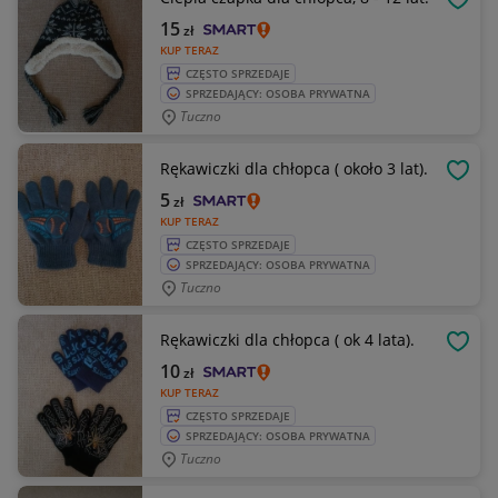
OBSE
15
zł
KUP TERAZ
CZĘSTO SPRZEDAJE
SPRZEDAJĄCY: OSOBA PRYWATNA
Tuczno
Rękawiczki dla chłopca ( około 3 lat).
OBSE
5
zł
KUP TERAZ
CZĘSTO SPRZEDAJE
SPRZEDAJĄCY: OSOBA PRYWATNA
Tuczno
Rękawiczki dla chłopca ( ok 4 lata).
OBSE
10
zł
KUP TERAZ
CZĘSTO SPRZEDAJE
SPRZEDAJĄCY: OSOBA PRYWATNA
Tuczno