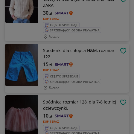
OBSE
ZARA
30
zł
KUP TERAZ
CZĘSTO SPRZEDAJE
SPRZEDAJĄCY: OSOBA PRYWATNA
Tuczno
Spodenki dla chłopca H&M, rozmiar
OBSE
122.
15
zł
KUP TERAZ
CZĘSTO SPRZEDAJE
SPRZEDAJĄCY: OSOBA PRYWATNA
Tuczno
Spódnica rozmiar 128, dla 7-8 letniej
OBSE
dziewczynki.
10
zł
KUP TERAZ
CZĘSTO SPRZEDAJE
SPRZEDAJĄCY: OSOBA PRYWATNA