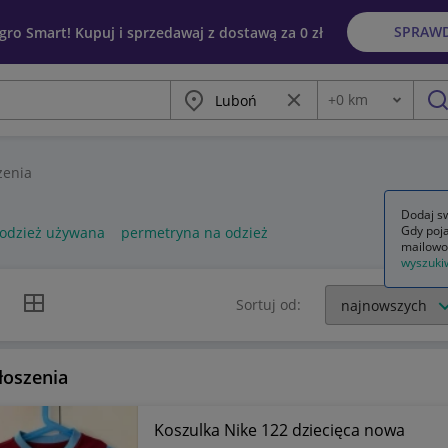
SPRAW
egro Smart! Kupuj i sprzedawaj z dostawą za 0 zł
Miasto
Wyczyść frazę
+
0
km
Odległość
szu
zenia
Dodaj sw
Gdy poja
odzież używana
permetryna na odzież
mailowo
wyszuki
k listy
Widok siatki
Sortuj od:
łoszenia
Koszulka Nike 122 dziecięca nowa