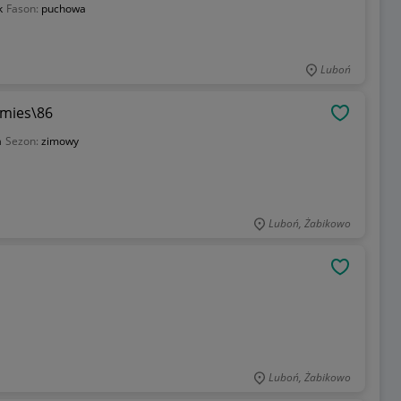
k
Fason:
puchowa
Luboń
8mies\86
OBSERWU
a
Sezon:
zimowy
Luboń, Żabikowo
OBSERWU
Luboń, Żabikowo