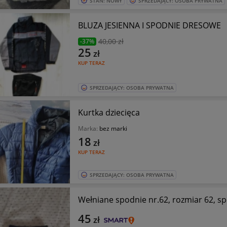
STAN: NOWY
SPRZEDAJĄCY: OSOBA PRYWATNA
BLUZA JESIENNA I SPODNIE DRESOWE
40
,00 zł
-37%
25
zł
KUP TERAZ
SPRZEDAJĄCY: OSOBA PRYWATNA
Kurtka dziecięca
Marka:
bez marki
18
zł
KUP TERAZ
SPRZEDAJĄCY: OSOBA PRYWATNA
Wełniane spodnie nr.62, rozmiar 62, s
45
zł