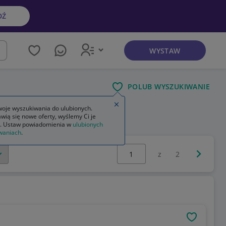
DŹ
WYSTAW
kaj
POLUB WYSZUKIWANIE
Zamknij wskazówkę
oje wyszukiwania do ulubionych.
wią się nowe oferty, wyślemy Ci je
. Ustaw powiadomienia w
ulubionych
waniach
.
Wybierz stronę:
Następna 
z
2
OBSERWU