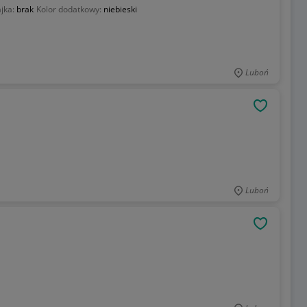
ajka:
brak
Kolor dodatkowy:
niebieski
Luboń
OBSERWU
Luboń
OBSERWU