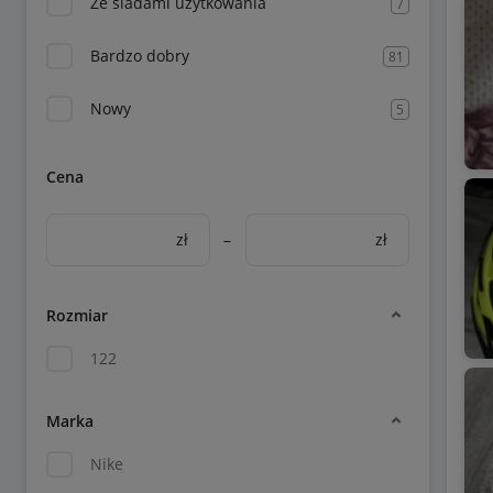
Ze śladami użytkowania
7
Bardzo dobry
81
Nowy
5
Cena
zł
–
zł
Rozmiar
122
Marka
Nike