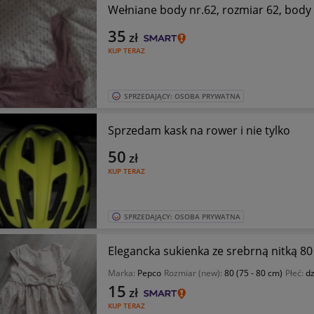
Wełniane body nr.62, rozmiar 62, body
35
zł
KUP TERAZ
SPRZEDAJĄCY: OSOBA PRYWATNA
Sprzedam kask na rower i nie tylko
50
zł
KUP TERAZ
SPRZEDAJĄCY: OSOBA PRYWATNA
Elegancka sukienka ze srebrną nitką 8
Marka:
Pepco
Rozmiar (new):
80 (75 - 80 cm)
Płeć:
dz
15
zł
KUP TERAZ