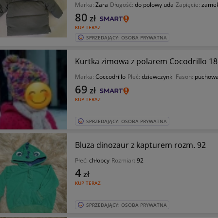
Marka:
Zara
Długość:
do połowy uda
Zapięcie:
zame
80
zł
KUP TERAZ
SPRZEDAJĄCY: OSOBA PRYWATNA
Kurtka zimowa z polarem Cocodrillo 1
Marka:
Coccodrillo
Płeć:
dziewczynki
Fason:
puchow
69
zł
KUP TERAZ
SPRZEDAJĄCY: OSOBA PRYWATNA
Bluza dinozaur z kapturem rozm. 92
Płeć:
chłopcy
Rozmiar:
92
4
zł
KUP TERAZ
SPRZEDAJĄCY: OSOBA PRYWATNA