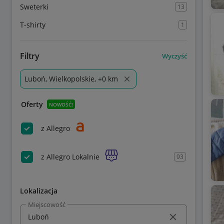
Sweterki
13
T-shirty
1
Filtry
Wyczyść
Luboń, Wielkopolskie, +0 km
Oferty
NOWOŚĆ!
z Allegro
z Allegro Lokalnie
93
Lokalizacja
Miejscowość