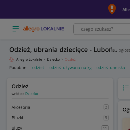
All
Otwórz menu z kategoriami
Odzież, ubrania dziecięce - Luboń
93
ogłos
Allegro Lokalnie
Dziecko
Odzież
Podobne:
odzież
odzież używana na kg
odzież damska
Odzież
Wido
wróć do
Dziecko
Akcesoria
2
Og
Bluzki
5
Bluzy
11