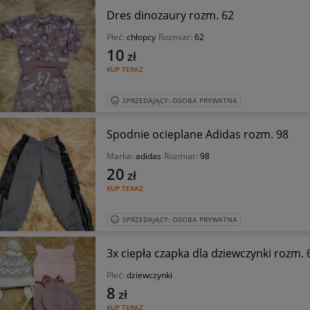
Dres dinozaury rozm. 62
Płeć:
chłopcy
Rozmiar:
62
10
zł
KUP TERAZ
SPRZEDAJĄCY: OSOBA PRYWATNA
Spodnie ocieplane Adidas rozm. 98
Marka:
adidas
Rozmiar:
98
20
zł
KUP TERAZ
SPRZEDAJĄCY: OSOBA PRYWATNA
3x ciepła czapka dla dziewczynki rozm. 
Płeć:
dziewczynki
8
zł
KUP TERAZ