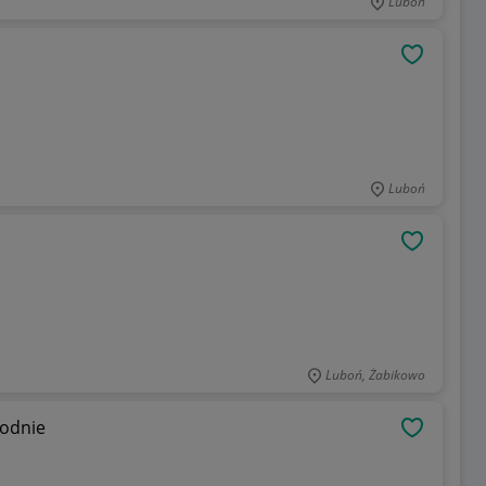
Lubon
OBSERWU
Luboń
OBSERWU
Luboń, Żabikowo
podnie
OBSERWU