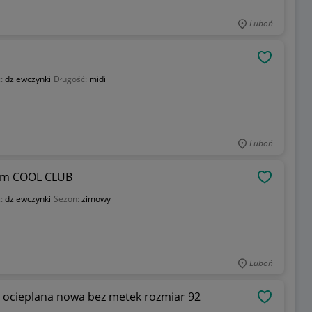
Luboń
OBSERWU
ć:
dziewczynki
Długość:
midi
Luboń
cm COOL CLUB
OBSERWU
ć:
dziewczynki
Sezon:
zimowy
Luboń
 ocieplana nowa bez metek rozmiar 92
OBSERWU