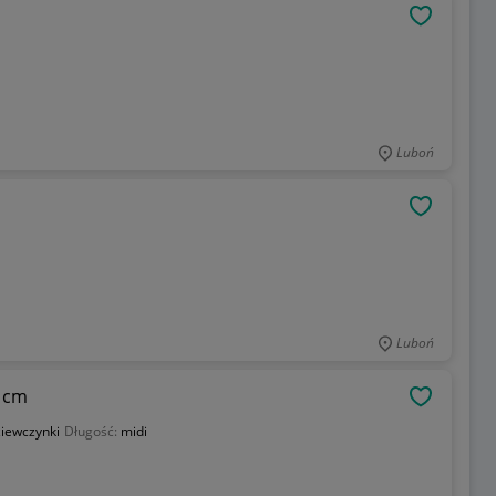
OBSERWU
Luboń
OBSERWU
Luboń
0 cm
OBSERWU
iewczynki
Długość:
midi