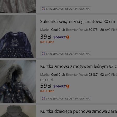
SPRZEDAJĄCY: OSOBA PRYWATNA
Sukienka świąteczna granatowa 80 cm
Marka:
Cool Club
Rozmiar (new):
80 (75 - 80 cm)
Płe
39
zł
KUP TERAZ
SPRZEDAJĄCY: OSOBA PRYWATNA
Kurtka zimowa z motywem leśnym 92 
Marka:
Cool Club
Rozmiar (new):
92 (87 - 92 cm)
Płe
65
,00 zł
59
zł
KUP TERAZ
SPRZEDAJĄCY: OSOBA PRYWATNA
Kurtka dziecięca puchowa zimowa Zara