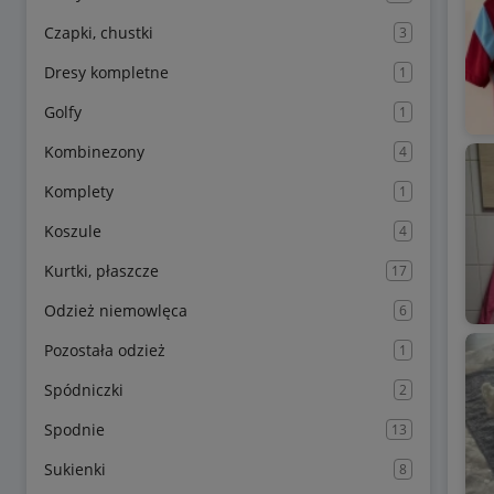
Czapki, chustki
3
Dresy kompletne
1
Golfy
1
Kombinezony
4
Komplety
1
Koszule
4
Kurtki, płaszcze
17
Odzież niemowlęca
6
Pozostała odzież
1
Spódniczki
2
Spodnie
13
Sukienki
8