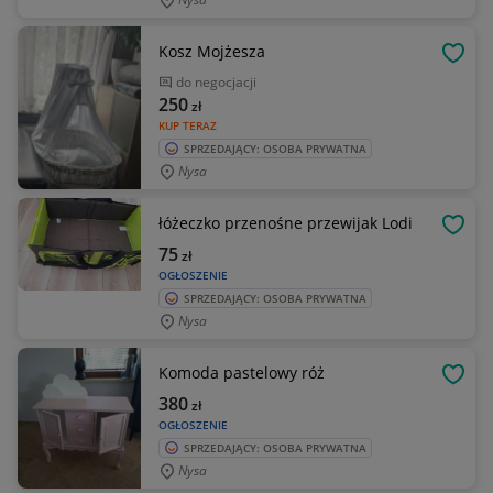
Kosz Mojżesza
OBSE
do negocjacji
250
zł
KUP TERAZ
SPRZEDAJĄCY: OSOBA PRYWATNA
Nysa
łóżeczko przenośne przewijak Lodi
OBSE
75
zł
OGŁOSZENIE
SPRZEDAJĄCY: OSOBA PRYWATNA
Nysa
Komoda pastelowy róż
OBSE
380
zł
OGŁOSZENIE
SPRZEDAJĄCY: OSOBA PRYWATNA
Nysa