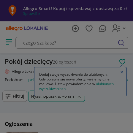
Allegro Smart! Kupuj i sprzedawaj z dostawą za 0 zł
Sprawdź »
Otwórz menu z kategoriami
szukaj
Pokój dziecięcy
20
ogłoszeń
POL
Allegro Lokalnie
Dziecko
Pokój dziecięcy
Zamkn
Dodaj swoje wyszukiwania do ulubionych.
Gdy pojawią się nowe oferty, wyślemy Ci je
Podobne:
pokój dziecięcy
tapeta pokój dziecięcy
meble pokó
mailowo. Ustaw powiadomienia w
ulubionych
wyszukiwaniach
.
Filtruj
Nysa, Opolskie, +0 km
Ogłoszenia