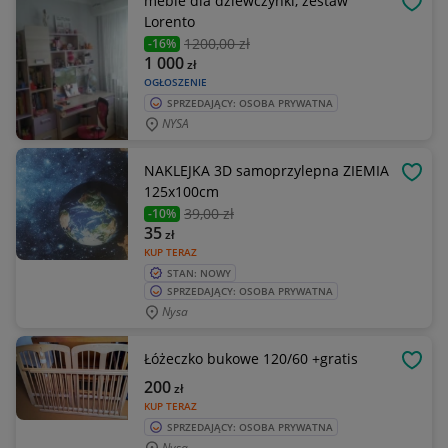
meble dla dziewczynki, zestaw
OBSE
Lorento
1200
,00 zł
-16%
1 000
zł
OGŁOSZENIE
SPRZEDAJĄCY: OSOBA PRYWATNA
NYSA
NAKLEJKA 3D samoprzylepna ZIEMIA
OBSE
125x100cm
39
,00 zł
-10%
35
zł
KUP TERAZ
STAN: NOWY
SPRZEDAJĄCY: OSOBA PRYWATNA
Nysa
Łóżeczko bukowe 120/60 +gratis
OBSE
200
zł
KUP TERAZ
SPRZEDAJĄCY: OSOBA PRYWATNA
Nysa