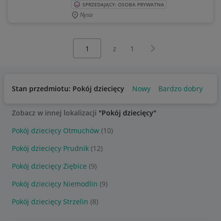
SPRZEDAJĄCY: OSOBA PRYWATNA
Nysa
Wybierz stronę:
Następna strona
z
1
Stan przedmiotu: Pokój dziecięcy
Nowy
Bardzo dobry
Uż
Zobacz w innej lokalizacji
"Pokój dziecięcy"
Pokój dziecięcy Otmuchów
(10)
Pokój dziecięcy Prudnik
(12)
Pokój dziecięcy Ziębice
(9)
Pokój dziecięcy Niemodlin
(9)
Pokój dziecięcy Strzelin
(8)