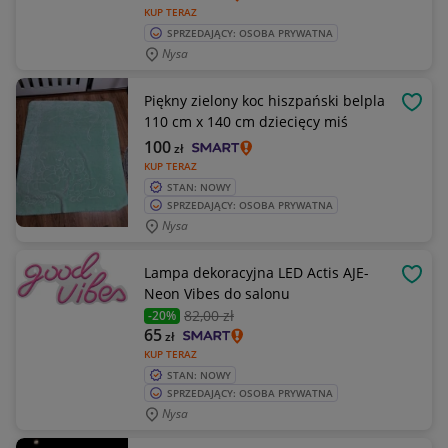
KUP TERAZ
SPRZEDAJĄCY: OSOBA PRYWATNA
Nysa
Piękny zielony koc hiszpański belpla
OBSE
110 cm x 140 cm dziecięcy miś
100
zł
KUP TERAZ
STAN: NOWY
SPRZEDAJĄCY: OSOBA PRYWATNA
Nysa
Lampa dekoracyjna LED Actis AJE-
OBSE
Neon Vibes do salonu
82
,00 zł
-20%
65
zł
KUP TERAZ
STAN: NOWY
SPRZEDAJĄCY: OSOBA PRYWATNA
Nysa