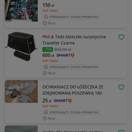
150
zł
KUP TERAZ
SPRZEDAJĄCY: OSOBA PRYWATNA
Nysa
Phil & Teds łóżeczko turystyczne
OBSE
Traveller Czarne
800
,00 zł
-25%
600
zł
KUP TERAZ
SPRZEDAJĄCY: OSOBA PRYWATNA
Nysa
OCHRANIACZ DO ŁÓŻECZKA ZE
OBSE
ZDEJMOWANĄ POSZEWKĄ 180
25
zł
KUP TERAZ
SPRZEDAJĄCY: OSOBA PRYWATNA
Nysa