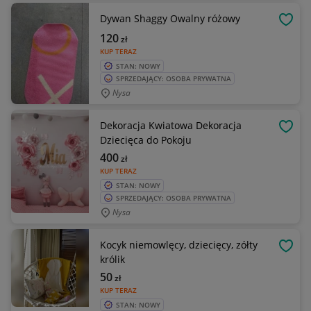
Dywan Shaggy Owalny różowy
OBSE
120
zł
KUP TERAZ
STAN: NOWY
SPRZEDAJĄCY: OSOBA PRYWATNA
Nysa
Dekoracja Kwiatowa Dekoracja
OBSE
Dziecięca do Pokoju
400
zł
KUP TERAZ
STAN: NOWY
SPRZEDAJĄCY: OSOBA PRYWATNA
Nysa
Kocyk niemowlęcy, dziecięcy, zółty
OBSE
królik
50
zł
KUP TERAZ
STAN: NOWY