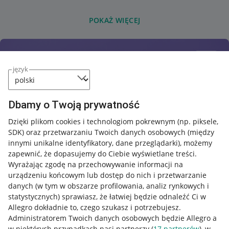
POKAŻ WIĘCEJ
język
Dbamy o Twoją prywatność
Dzięki plikom cookies i technologiom pokrewnym
(np. piksele,
SDK)
oraz przetwarzaniu Twoich danych osobowych
(między
innymi unikalne identyfikatory, dane przeglądarki)
, możemy
zapewnić, że dopasujemy do Ciebie wyświetlane treści.
Wyrażając zgodę na przechowywanie informacji na
urządzeniu końcowym lub dostęp do nich i przetwarzanie
danych (w tym w obszarze profilowania, analiz rynkowych i
statystycznych) sprawiasz, że łatwiej będzie odnaleźć Ci w
Allegro dokładnie to, czego szukasz i potrzebujesz.
Administratorem Twoich danych osobowych będzie Allegro a
w niektórych przypadkach nasi partnerzy (
17
partnerów
), w