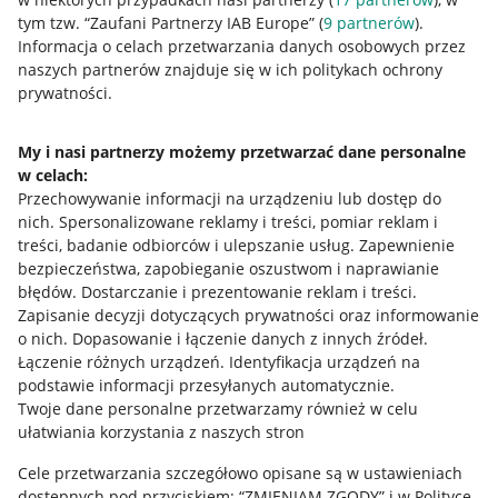
tym tzw. “Zaufani Partnerzy IAB Europe” (
9
partnerów
).
Przydatne informacje
Informacja o celach przetwarzania danych osobowych przez
naszych partnerów znajduje się w ich politykach ochrony
prywatności.
Jak to działa
Napisz do nas
My i nasi partnerzy możemy przetwarzać dane personalne
w celach:
Allegro Gadane dla sprzedających
Przechowywanie informacji na urządzeniu lub dostęp do
Allegro Gadane dla kupujących
nich
.
Spersonalizowane reklamy i treści, pomiar reklam i
treści, badanie odbiorców i ulepszanie usług
.
Zapewnienie
Mapa miejscowości
bezpieczeństwa, zapobieganie oszustwom i naprawianie
błędów
.
Dostarczanie i prezentowanie reklam i treści
.
Informacje prawne
Zapisanie decyzji dotyczących prywatności oraz informowanie
o nich
.
Dopasowanie i łączenie danych z innych źródeł
.
Regulamin
Łączenie różnych urządzeń
.
Identyfikacja urządzeń na
podstawie informacji przesyłanych automatycznie
.
Polityka plików "cookies"
Twoje dane personalne przetwarzamy również w celu
ułatwiania korzystania z naszych stron
Ustawienia plików "cookies"
Cele przetwarzania szczegółowo opisane są w ustawieniach
Udostępnianie lokalizacji
dostępnych pod przyciskiem: “ZMIENIAM ZGODY” i w Polityce