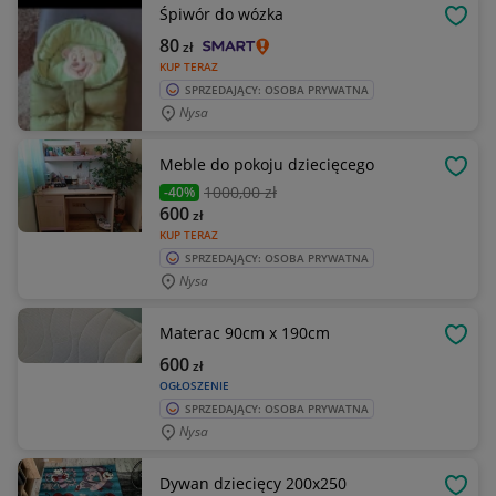
Śpiwór do wózka
OBSE
80
zł
KUP TERAZ
SPRZEDAJĄCY: OSOBA PRYWATNA
Nysa
Meble do pokoju dziecięcego
OBSE
1000
,00 zł
-40%
600
zł
KUP TERAZ
SPRZEDAJĄCY: OSOBA PRYWATNA
Nysa
Materac 90cm x 190cm
OBSE
600
zł
OGŁOSZENIE
SPRZEDAJĄCY: OSOBA PRYWATNA
Nysa
Dywan dziecięcy 200x250
OBSE