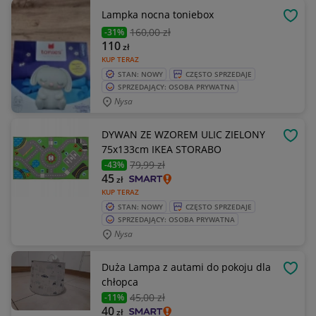
Lampka nocna toniebox
OBSE
160
,00 zł
-31%
110
zł
KUP TERAZ
STAN: NOWY
CZĘSTO SPRZEDAJE
SPRZEDAJĄCY: OSOBA PRYWATNA
Nysa
DYWAN ZE WZOREM ULIC ZIELONY
OBSE
75x133cm IKEA STORABO
79
,99 zł
-43%
45
zł
KUP TERAZ
STAN: NOWY
CZĘSTO SPRZEDAJE
SPRZEDAJĄCY: OSOBA PRYWATNA
Nysa
Duża Lampa z autami do pokoju dla
OBSE
chłopca
45
,00 zł
-11%
40
zł