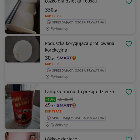
Łóżko dla dziecka 160x80
OBSE
330
zł
KUP TERAZ
SPRZEDAJĄCY: OSOBA PRYWATNA
Rydułtowy
Poduszka korygująca profilowana
OBSE
korekcyjna
30
zł
KUP TERAZ
SPRZEDAJĄCY: OSOBA PRYWATNA
Rydułtowy
Lampka nocna do pokoju dziecka
OBSE
50
,00 zł
-10%
45
zł
KUP TERAZ
SPRZEDAJĄCY: OSOBA PRYWATNA
Rydułtowy
Łóżko dziecięce