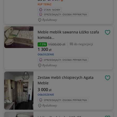
KUP TERAZ
STAN: NOWY
SPRZEDAJĄCY: OSOBA PRYWATNA
Rydułtowy
Meble meblik sawanna Łóżko szafa
OBSE
komoda…
1500
,00 zł
do negocjacji
-13%
1 300
zł
OGŁOSZENIE
SPRZEDAJĄCY: OSOBA PRYWATNA
Rydułtowy
Zestaw mebli chlopiecych Agata
OBSE
Meble
3 000
zł
OGŁOSZENIE
SPRZEDAJĄCY: OSOBA PRYWATNA
Rydułtowy