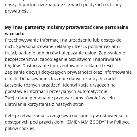
naszych partnerów znajduje się w ich politykach ochrony
prywatności.
Jak to działa
Napisz do nas
My i nasi partnerzy możemy przetwarzać dane personalne
w celach:
Allegro Gadane dla sprzedających
Przechowywanie informacji na urządzeniu lub dostęp do
Allegro Gadane dla kupujących
nich
.
Spersonalizowane reklamy i treści, pomiar reklam i
treści, badanie odbiorców i ulepszanie usług
.
Zapewnienie
Mapa miejscowości
bezpieczeństwa, zapobieganie oszustwom i naprawianie
błędów
.
Dostarczanie i prezentowanie reklam i treści
.
Informacje prawne
Zapisanie decyzji dotyczących prywatności oraz informowanie
o nich
.
Dopasowanie i łączenie danych z innych źródeł
.
Regulamin
Łączenie różnych urządzeń
.
Identyfikacja urządzeń na
podstawie informacji przesyłanych automatycznie
.
Polityka plików "cookies"
Twoje dane personalne przetwarzamy również w celu
ułatwiania korzystania z naszych stron
Ustawienia plików "cookies"
Cele przetwarzania szczegółowo opisane są w ustawieniach
Udostępnianie lokalizacji
dostępnych pod przyciskiem: “ZMIENIAM ZGODY” i w Polityce
Informacje dla Aktu o Usługach Cyfrowych
plików cookies.