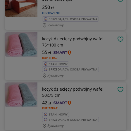
OBSE
250
zł
OGŁOSZENIE
SPRZEDAJĄCY: OSOBA PRYWATNA
Rydułtowy
kocyk dziecięcy podwójny wafel
OBSE
75*100 cm
55
zł
KUP TERAZ
STAN: NOWY
SPRZEDAJĄCY: OSOBA PRYWATNA
Rydułtowy
kocyk dziecięcy podwójny wafel
OBSE
50x75 cm
42
zł
KUP TERAZ
STAN: NOWY
SPRZEDAJĄCY: OSOBA PRYWATNA
Rydułtowy