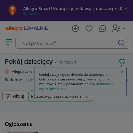
Allegro Smart! Kupuj i sprzedawaj z dostawą za 0 zł
Sprawdź »
Otwórz menu z kategoriami
szukaj
Pokój dziecięcy
14
ogłoszeń
POL
Allegro Lokalnie
Dziecko
Pokój dziecięcy
Zamkn
Dodaj swoje wyszukiwania do ulubionych.
Gdy pojawią się nowe oferty, wyślemy Ci je
Podobne:
pokój dziecięcy
tapeta pokój dziecięcy
meble pokó
mailowo. Ustaw powiadomienia w
ulubionych
wyszukiwaniach
.
Filtruj
Rydułtowy, Śląskie, +0 km
Ogłoszenia