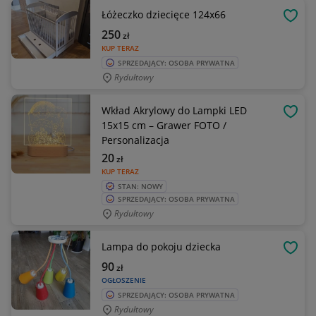
Łóżeczko dziecięce 124x66
OBSE
250
zł
KUP TERAZ
SPRZEDAJĄCY: OSOBA PRYWATNA
Rydułtowy
Wkład Akrylowy do Lampki LED
OBSE
15x15 cm – Grawer FOTO /
Personalizacja
20
zł
KUP TERAZ
STAN: NOWY
SPRZEDAJĄCY: OSOBA PRYWATNA
Rydułtowy
Lampa do pokoju dziecka
OBSE
90
zł
OGŁOSZENIE
SPRZEDAJĄCY: OSOBA PRYWATNA
Rydułtowy