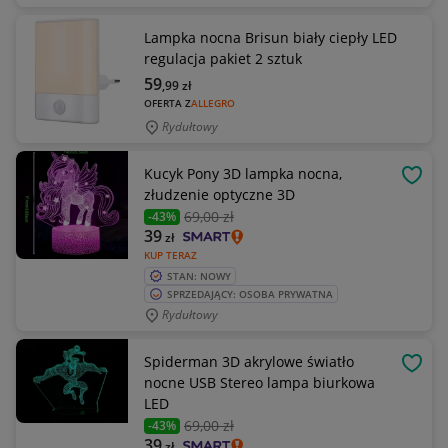
Lampka nocna Brisun biały ciepły LED
regulacja pakiet 2 sztuk
59
,99
zł
OFERTA Z
ALLEGRO
Rydułtowy
Kucyk Pony 3D lampka nocna,
OBSE
złudzenie optyczne 3D
69
,00 zł
-43%
39
zł
KUP TERAZ
STAN: NOWY
SPRZEDAJĄCY: OSOBA PRYWATNA
Rydułtowy
Spiderman 3D akrylowe światło
OBSE
nocne USB Stereo lampa biurkowa
LED
69
,00 zł
-43%
39
zł