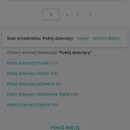
Wybierz stronę:
Następna strona
z
1
Stan przedmiotu: Pokój dziecięcy
Nowy
Bardzo dobry
Uż
Zobacz w innej lokalizacji
"Pokój dziecięcy"
Pokój dziecięcy Pszów
(11)
Pokój dziecięcy Radlin
(14)
Pokój dziecięcy Jejkowice
(8)
Pokój dziecięcy Wodzisław Śląski
(30)
Pokój dziecięcy Rybnik
(66)
POKAŻ WIĘCEJ