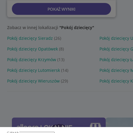
POKAŻ WYNIKI
Zobacz w innej lokalizacji
"Pokój dziecięcy"
Pokój dziecięcy Sieradz
(26)
Pokój dziecięcy 
Pokój dziecięcy Opatówek
(8)
Pokój dziecięcy 
Pokój dziecięcy Krzymów
(13)
Pokój dziecięcy 
Pokój dziecięcy Lutomiersk
(14)
Pokój dziecięcy 
Pokój dziecięcy Wieruszów
(29)
Pokój dziecięcy 
język