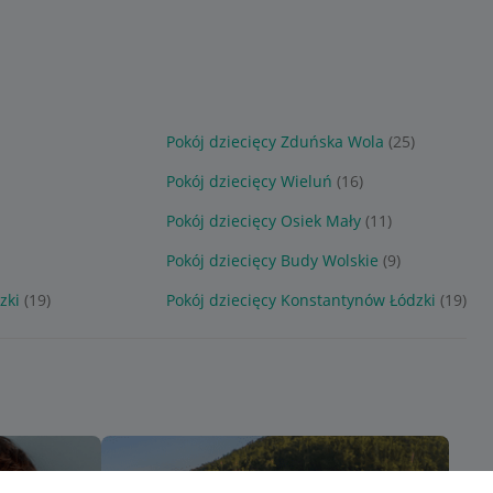
Pokój dziecięcy Zduńska Wola
(25)
Pokój dziecięcy Wieluń
(16)
Pokój dziecięcy Osiek Mały
(11)
Pokój dziecięcy Budy Wolskie
(9)
zki
(19)
Pokój dziecięcy Konstantynów Łódzki
(19)