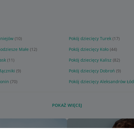
Uniejów
(10)
Pokój dziecięcy Turek
(17)
Godziesze Małe
(12)
Pokój dziecięcy Koło
(44)
Łask
(11)
Pokój dziecięcy Kalisz
(82)
Mączniki
(9)
Pokój dziecięcy Dobroń
(9)
Konin
(70)
Pokój dziecięcy Aleksandrów Łód
POKAŻ WIĘCEJ