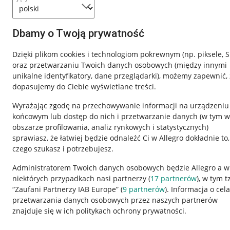
Dbamy o Twoją prywatność
Dzięki plikom cookies i technologiom pokrewnym
(np. piksele, 
oraz przetwarzaniu Twoich danych osobowych
(między innymi
unikalne identyfikatory, dane przeglądarki)
, możemy zapewnić, 
dopasujemy do Ciebie wyświetlane treści.
Wyrażając zgodę na przechowywanie informacji na urządzeniu
końcowym lub dostęp do nich i przetwarzanie danych (w tym w
obszarze profilowania, analiz rynkowych i statystycznych)
sprawiasz, że łatwiej będzie odnaleźć Ci w Allegro dokładnie to,
Nawigacja
czego szukasz i potrzebujesz.
Przydatne informacje
Informacje p
Administratorem Twoich danych osobowych będzie Allegro a w
niektórych przypadkach nasi partnerzy (
17
partnerów
), w tym t
Jak to działa
Regulamin
“Zaufani Partnerzy IAB Europe” (
9
partnerów
). Informacja o cel
Napisz do nas
Polityka plików
przetwarzania danych osobowych przez naszych partnerów
znajduje się w ich politykach ochrony prywatności.
Allegro Gadane dla sprzedających
Ustawienia plik