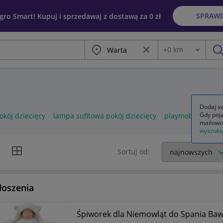
SPRAW
egro Smart! Kupuj i sprzedawaj z dostawą za 0 zł
Miasto
Wyczyść frazę
+
0
km
Odległość
szu
Dodaj sw
Gdy poja
kój dziecięcy
lampa sufitowa pokój dziecięcy
playmobil pokój d
mailowo
wyszuki
k listy
Widok siatki
Sortuj od:
łoszenia
Śpiworek dla Niemowląt do Spania Bawe