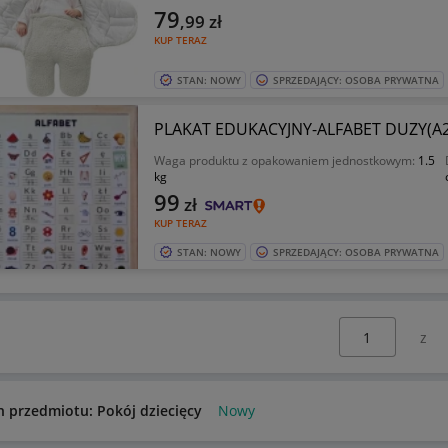
79
,99
zł
KUP TERAZ
STAN: NOWY
SPRZEDAJĄCY: OSOBA PRYWATNA
PLAKAT EDUKACYJNY-ALFABET DUZY(
Waga produktu z opakowaniem jednostkowym:
1.5
kg
99
zł
KUP TERAZ
STAN: NOWY
SPRZEDAJĄCY: OSOBA PRYWATNA
Wybierz stronę:
n przedmiotu: Pokój dziecięcy
Nowy