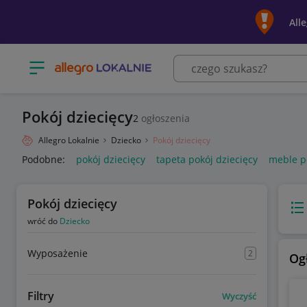
All
Otwórz menu z kategoriami
Pokój dziecięcy
2
ogłoszenia
Allegro Lokalnie
Dziecko
Pokój dziecięcy
Podobne:
pokój dziecięcy
tapeta pokój dziecięcy
meble po
Pokój dziecięcy
Wido
wróć do
Dziecko
Wyposażenie
2
Og
Filtry
Wyczyść