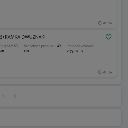
Warta
A2)+RAMKA DWUZNAKI
OBSERWU
Długość:
63
Szerokość produktu:
43
Stan opakowania:
cm
cm
oryginalne
Warta
Następna strona
z
1