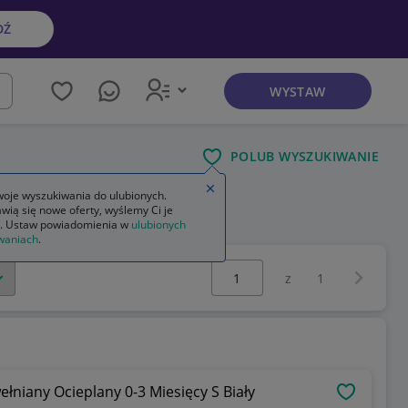
DŹ
WYSTAW
kaj
POLUB WYSZUKIWANIE
Zamknij wskazówkę
oje wyszukiwania do ulubionych.
wią się nowe oferty, wyślemy Ci je
ziecięcy
. Ustaw powiadomienia w
ulubionych
waniach
.
Wybierz stronę:
Następna 
z
1
łniany Ocieplany 0-3 Miesięcy S Biały
OBSERWU