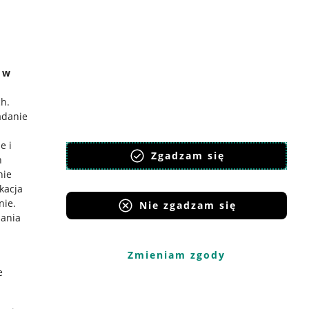
e w
ch
.
adanie
e i
Zgadzam się
h
nie
ikacja
nie
.
Nie zgadzam się
iania
Zmieniam zgody
e