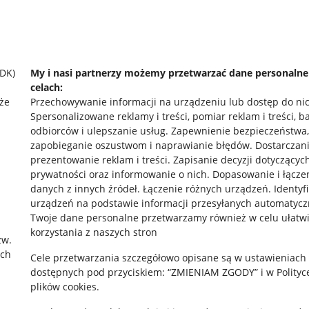
SDK)
My i nasi partnerzy możemy przetwarzać dane personaln
celach:
że
Przechowywanie informacji na urządzeniu lub dostęp do ni
Spersonalizowane reklamy i treści, pomiar reklam i treści, b
odbiorców i ulepszanie usług
.
Zapewnienie bezpieczeństwa,
zapobieganie oszustwom i naprawianie błędów
.
Dostarczani
prezentowanie reklam i treści
.
Zapisanie decyzji dotyczącyc
prywatności oraz informowanie o nich
.
Dopasowanie i łącze
danych z innych źródeł
.
Łączenie różnych urządzeń
.
Identyf
urządzeń na podstawie informacji przesyłanych automatycz
rawne
Pobierz aplikację
Twoje dane personalne przetwarzamy również w celu ułatw
korzystania z naszych stron
zw.
ach
Cele przetwarzania szczegółowo opisane są w ustawieniach
 "cookies"
dostępnych pod przyciskiem: “ZMIENIAM ZGODY” i w Polityc
plików cookies.
ów "cookies"