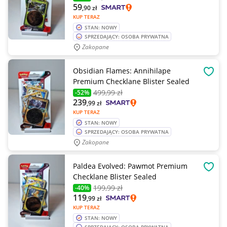
59
,90
zł
KUP TERAZ
STAN: NOWY
SPRZEDAJĄCY: OSOBA PRYWATNA
Zakopane
Obsidian Flames: Annihilape
OBSE
Premium Checklane Blister Sealed
499
,99 zł
-52%
239
,99
zł
KUP TERAZ
STAN: NOWY
SPRZEDAJĄCY: OSOBA PRYWATNA
Zakopane
Paldea Evolved: Pawmot Premium
OBSE
Checklane Blister Sealed
199
,99 zł
-40%
119
,99
zł
KUP TERAZ
STAN: NOWY