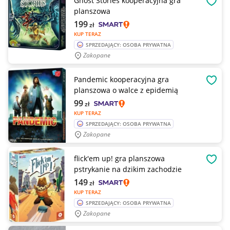
Ghost Stories kooperacyjna gra
OBSE
planszowa
199
zł
KUP TERAZ
SPRZEDAJĄCY: OSOBA PRYWATNA
Zakopane
Pandemic kooperacyjna gra
OBSE
planszowa o walce z epidemią
99
zł
KUP TERAZ
SPRZEDAJĄCY: OSOBA PRYWATNA
Zakopane
flick'em up! gra planszowa
OBSE
pstrykanie na dzikim zachodzie
149
zł
KUP TERAZ
SPRZEDAJĄCY: OSOBA PRYWATNA
Zakopane