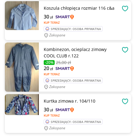
Koszula chłopięca rozmiar 116 c&a
OBSE
30
zł
KUP TERAZ
SPRZEDAJĄCY: OSOBA PRYWATNA
Zakopane
Kombinezon, ocieplacz zimowy
OBSE
COOL CLUB r.122
25
,00 zł
-20%
20
zł
KUP TERAZ
SPRZEDAJĄCY: OSOBA PRYWATNA
Zakopane
Kurtka zimowa r. 104/110
OBSE
30
zł
KUP TERAZ
SPRZEDAJĄCY: OSOBA PRYWATNA
Zakopane