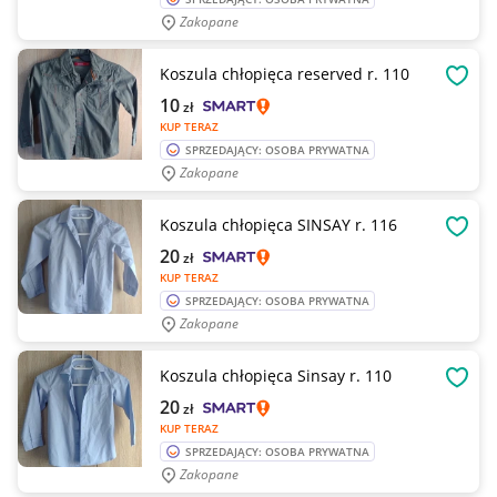
Zakopane
Koszula chłopięca reserved r. 110
OBSE
10
zł
KUP TERAZ
SPRZEDAJĄCY: OSOBA PRYWATNA
Zakopane
Koszula chłopięca SINSAY r. 116
OBSE
20
zł
KUP TERAZ
SPRZEDAJĄCY: OSOBA PRYWATNA
Zakopane
Koszula chłopięca Sinsay r. 110
OBSE
20
zł
KUP TERAZ
SPRZEDAJĄCY: OSOBA PRYWATNA
Zakopane