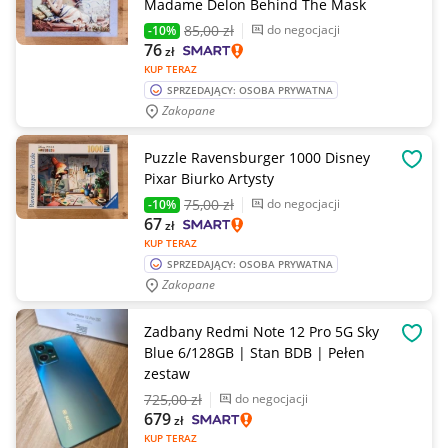
Madame Delon Behind The Mask
85
,00 zł
do negocjacji
-10%
76
zł
KUP TERAZ
SPRZEDAJĄCY: OSOBA PRYWATNA
Zakopane
Puzzle Ravensburger 1000 Disney
OBSE
Pixar Biurko Artysty
75
,00 zł
do negocjacji
-10%
67
zł
KUP TERAZ
SPRZEDAJĄCY: OSOBA PRYWATNA
Zakopane
Zadbany Redmi Note 12 Pro 5G Sky
OBSE
Blue 6/128GB | Stan BDB | Pełen
zestaw
725
,00 zł
do negocjacji
679
zł
KUP TERAZ