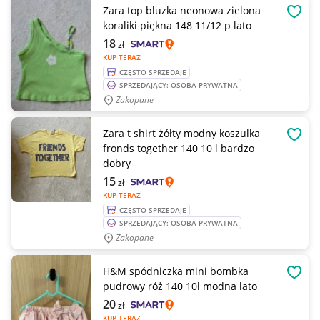
Zara top bluzka neonowa zielona
OBSE
koraliki piękna 148 11/12 p lato
18
zł
KUP TERAZ
CZĘSTO SPRZEDAJE
SPRZEDAJĄCY: OSOBA PRYWATNA
Zakopane
Zara t shirt żółty modny koszulka
OBSE
fronds together 140 10 l bardzo
dobry
15
zł
KUP TERAZ
CZĘSTO SPRZEDAJE
SPRZEDAJĄCY: OSOBA PRYWATNA
Zakopane
H&M spódniczka mini bombka
OBSE
pudrowy róż 140 10l modna lato
20
zł
KUP TERAZ