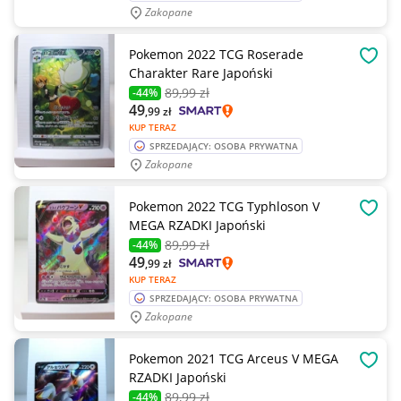
Zakopane
Pokemon 2022 TCG Roserade
OBSE
Charakter Rare Japoński
89
,99 zł
-44%
49
,99
zł
KUP TERAZ
SPRZEDAJĄCY: OSOBA PRYWATNA
Zakopane
Pokemon 2022 TCG Typhloson V
OBSE
MEGA RZADKI Japoński
89
,99 zł
-44%
49
,99
zł
KUP TERAZ
SPRZEDAJĄCY: OSOBA PRYWATNA
Zakopane
Pokemon 2021 TCG Arceus V MEGA
OBSE
RZADKI Japoński
89
,99 zł
-44%