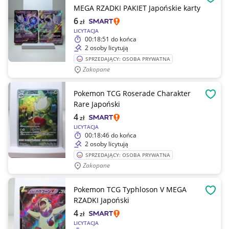
OBSE
MEGA RZADKI PAKIET Japońskie karty
6
zł
LICYTACJA
00:18:51
do końca
2 osoby licytują
SPRZEDAJĄCY: OSOBA PRYWATNA
Zakopane
Pokemon TCG Roserade Charakter
OBSE
Rare Japoński
4
zł
LICYTACJA
00:18:46
do końca
2 osoby licytują
SPRZEDAJĄCY: OSOBA PRYWATNA
Zakopane
Pokemon TCG Typhloson V MEGA
OBSE
RZADKI Japoński
4
zł
LICYTACJA