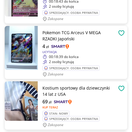
00:18:43
do końca
2 osoby licytują
SPRZEDAJĄCY: OSOBA PRYWATNA
Zakopane
Pokemon TCG Arceus V MEGA
OBSE
RZADKI Japoński
4
zł
LICYTACJA
00:18:39
do końca
2 osoby licytują
SPRZEDAJĄCY: OSOBA PRYWATNA
Zakopane
Kostium sportowy dla dziewczynki
OBSE
14 lat z USA
69
zł
KUP TERAZ
STAN: NOWY
SPRZEDAJĄCY: OSOBA PRYWATNA
Zakopane