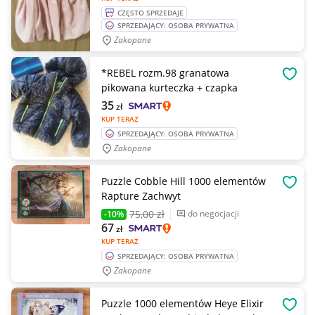
CZĘSTO SPRZEDAJE
SPRZEDAJĄCY: OSOBA PRYWATNA
Zakopane
*REBEL rozm.98 granatowa
OBSE
pikowana kurteczka + czapka
35
zł
KUP TERAZ
SPRZEDAJĄCY: OSOBA PRYWATNA
Zakopane
Puzzle Cobble Hill 1000 elementów
OBSE
Rapture Zachwyt
75
,00 zł
do negocjacji
-10%
67
zł
KUP TERAZ
SPRZEDAJĄCY: OSOBA PRYWATNA
Zakopane
Puzzle 1000 elementów Heye Elixir
OBSE