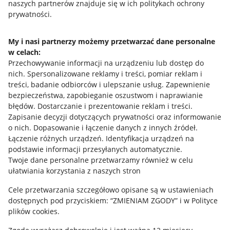
naszych partnerów znajduje się w ich politykach ochrony
prywatności.
Jak to działa
Napisz do nas
My i nasi partnerzy możemy przetwarzać dane personalne
w celach:
Allegro Gadane dla sprzedających
Przechowywanie informacji na urządzeniu lub dostęp do
Allegro Gadane dla kupujących
nich
.
Spersonalizowane reklamy i treści, pomiar reklam i
treści, badanie odbiorców i ulepszanie usług
.
Zapewnienie
Mapa miejscowości
bezpieczeństwa, zapobieganie oszustwom i naprawianie
błędów
.
Dostarczanie i prezentowanie reklam i treści
.
Informacje prawne
Zapisanie decyzji dotyczących prywatności oraz informowanie
o nich
.
Dopasowanie i łączenie danych z innych źródeł
.
Regulamin
Łączenie różnych urządzeń
.
Identyfikacja urządzeń na
podstawie informacji przesyłanych automatycznie
.
Polityka plików "cookies"
Twoje dane personalne przetwarzamy również w celu
ułatwiania korzystania z naszych stron
Ustawienia plików "cookies"
Cele przetwarzania szczegółowo opisane są w ustawieniach
Udostępnianie lokalizacji
dostępnych pod przyciskiem: “ZMIENIAM ZGODY” i w Polityce
Informacje dla Aktu o Usługach Cyfrowych
plików cookies.