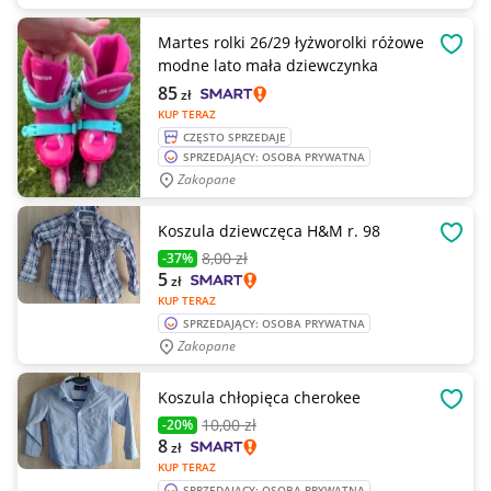
Martes rolki 26/29 łyżworolki różowe
OBSE
modne lato mała dziewczynka
85
zł
KUP TERAZ
CZĘSTO SPRZEDAJE
SPRZEDAJĄCY: OSOBA PRYWATNA
Zakopane
Koszula dziewczęca H&M r. 98
OBSE
8
,00 zł
-37%
5
zł
KUP TERAZ
SPRZEDAJĄCY: OSOBA PRYWATNA
Zakopane
Koszula chłopięca cherokee
OBSE
10
,00 zł
-20%
8
zł
KUP TERAZ
SPRZEDAJĄCY: OSOBA PRYWATNA