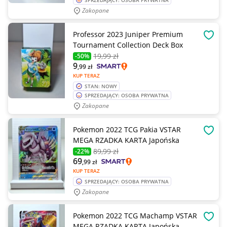
SPRZEDAJĄCY: OSOBA PRYWATNA
Zakopane
Professor 2023 Juniper Premium
OBSE
Tournament Collection Deck Box
19
,99 zł
-50%
9
,99
zł
KUP TERAZ
STAN: NOWY
SPRZEDAJĄCY: OSOBA PRYWATNA
Zakopane
Pokemon 2022 TCG Pakia VSTAR
OBSE
MEGA RZADKA KARTA Japońska
89
,99 zł
-22%
69
,99
zł
KUP TERAZ
SPRZEDAJĄCY: OSOBA PRYWATNA
Zakopane
Pokemon 2022 TCG Machamp VSTAR
OBSE
MEGA RZADKA KARTA Japońska