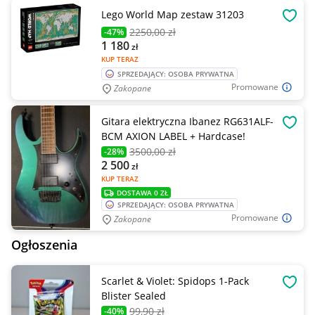
Lego World Map zestaw 31203
OBSE
2250
,00 zł
-47%
1 180
zł
KUP TERAZ
SPRZEDAJĄCY: OSOBA PRYWATNA
Promowane
Zakopane
Gitara elektryczna Ibanez RG631ALF-
OBSE
BCM AXION LABEL + Hardcase!
3500
,00 zł
-28%
2 500
zł
KUP TERAZ
DOSTAWA 0 ZŁ
SPRZEDAJĄCY: OSOBA PRYWATNA
Promowane
Zakopane
Ogłoszenia
Scarlet & Violet: Spidops 1-Pack
OBSE
Blister Sealed
99
,90 zł
-40%