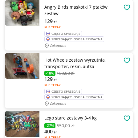
Angry Birds maskotki 7 ptaków
OBSE
zestaw
129
zł
KUP TERAZ
CZĘSTO SPRZEDAJE
SPRZEDAJĄCY: OSOBA PRYWATNA
Zakopane
Hot Wheels zestaw wyrzutnia,
OBSE
transporter, rekin, autka
159
,00 zł
-18%
129
zł
KUP TERAZ
CZĘSTO SPRZEDAJE
SPRZEDAJĄCY: OSOBA PRYWATNA
Zakopane
Lego stare zestawy 3-4 kg
OBSE
550
,00 zł
-27%
400
zł
KUP TERAZ