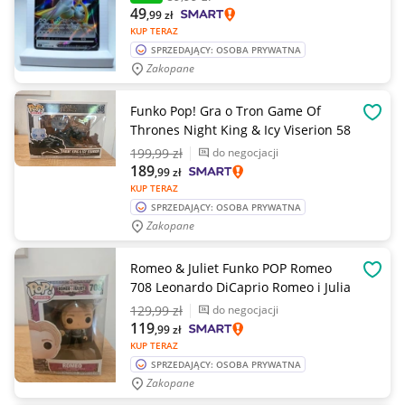
49
,99
zł
KUP TERAZ
SPRZEDAJĄCY: OSOBA PRYWATNA
Zakopane
Funko Pop! Gra o Tron Game Of
OBSE
Thrones Night King & Icy Viserion 58
199
,99 zł
do negocjacji
189
,99
zł
KUP TERAZ
SPRZEDAJĄCY: OSOBA PRYWATNA
Zakopane
Romeo & Juliet Funko POP Romeo
OBSE
708 Leonardo DiCaprio Romeo i Julia
129
,99 zł
do negocjacji
119
,99
zł
KUP TERAZ
SPRZEDAJĄCY: OSOBA PRYWATNA
Zakopane