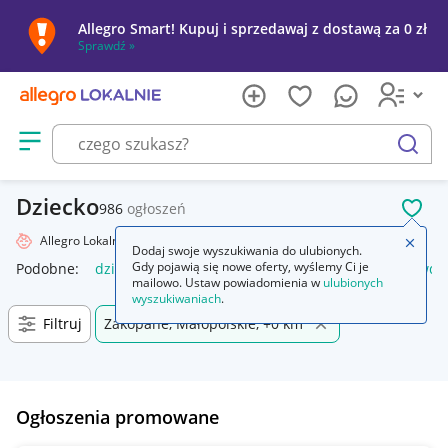
Allegro Smart! Kupuj i sprzedawaj z dostawą za 0 zł
Sprawdź »
Otwórz menu z kategoriami
szukaj
Dziecko
986
ogłoszeń
POL
Allegro Lokalnie
Dziecko
Zamkn
Dodaj swoje wyszukiwania do ulubionych.
Gdy pojawią się nowe oferty, wyślemy Ci je
Podobne:
dziecko
naklejka dziecko w aucie
lalki jak prawd
mailowo. Ustaw powiadomienia w
ulubionych
wyszukiwaniach
.
Filtruj
Zakopane, Małopolskie, +0 km
Ogłoszenia promowane