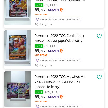
89
,99 zł
-22%
69
,99
zł
KUP TERAZ
SPRZEDAJĄCY: OSOBA PRYWATNA
Zakopane
Pokemon 2022 TCG Conkeldurr
OBSE
MEGA RZADKI Japońskie karty
89
,99 zł
-22%
69
,99
zł
KUP TERAZ
SPRZEDAJĄCY: OSOBA PRYWATNA
Zakopane
Pokemon 2022 TCG Mewtwo V +
OBSE
VSTAR MEGA RZADKI PAKIET
Japońskie karty
109
,99 zł
-36%
69
,99
zł
KUP TERAZ
SPRZEDAJĄCY: OSOBA PRYWATNA