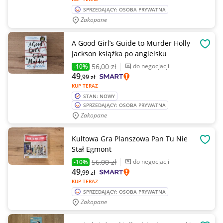
SPRZEDAJĄCY: OSOBA PRYWATNA
Zakopane
A Good Girl’s Guide to Murder Holly
OBSE
Jackson książka po angielsku
56
,00 zł
do negocjacji
-10%
49
,99
zł
KUP TERAZ
STAN: NOWY
SPRZEDAJĄCY: OSOBA PRYWATNA
Zakopane
Kultowa Gra Planszowa Pan Tu Nie
OBSE
Stał Egmont
56
,00 zł
do negocjacji
-10%
49
,99
zł
KUP TERAZ
SPRZEDAJĄCY: OSOBA PRYWATNA
Zakopane