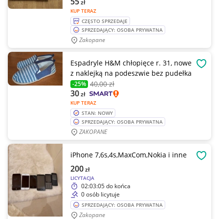
55
zł
KUP TERAZ
CZĘSTO SPRZEDAJE
SPRZEDAJĄCY: OSOBA PRYWATNA
Zakopane
Espadryle H&M chłopięce r. 31, nowe
OBSE
z naklejką na podeszwie bez pudełka
40
,00 zł
-25%
30
zł
KUP TERAZ
STAN: NOWY
SPRZEDAJĄCY: OSOBA PRYWATNA
ZAKOPANE
iPhone 7,6s,4s,MaxCom,Nokia i inne
OBSE
200
zł
LICYTACJA
02:03:05
do końca
0 osób licytuje
SPRZEDAJĄCY: OSOBA PRYWATNA
Zakopane