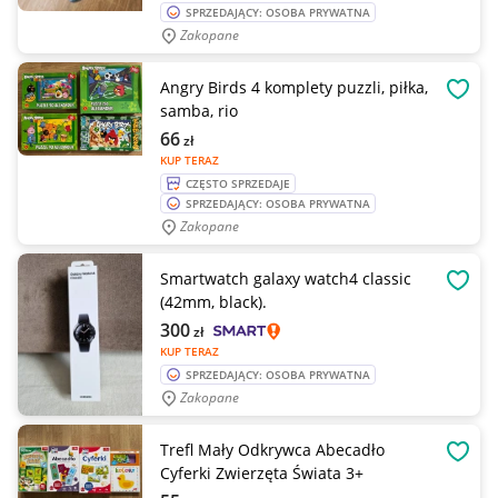
SPRZEDAJĄCY: OSOBA PRYWATNA
Zakopane
Angry Birds 4 komplety puzzli, piłka,
OBSE
samba, rio
66
zł
KUP TERAZ
CZĘSTO SPRZEDAJE
SPRZEDAJĄCY: OSOBA PRYWATNA
Zakopane
Smartwatch galaxy watch4 classic
OBSE
(42mm, black).
300
zł
KUP TERAZ
SPRZEDAJĄCY: OSOBA PRYWATNA
Zakopane
Trefl Mały Odkrywca Abecadło
OBSE
Cyferki Zwierzęta Świata 3+