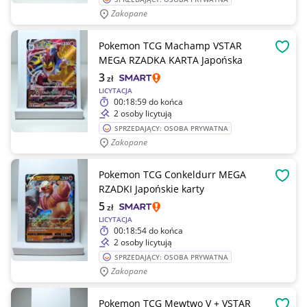
Zakopane
Pokemon TCG Machamp VSTAR
OBSE
MEGA RZADKA KARTA Japońska
3
zł
LICYTACJA
00:18:59
do końca
2 osoby licytują
SPRZEDAJĄCY: OSOBA PRYWATNA
Zakopane
Pokemon TCG Conkeldurr MEGA
OBSE
RZADKI Japońskie karty
5
zł
LICYTACJA
00:18:54
do końca
2 osoby licytują
SPRZEDAJĄCY: OSOBA PRYWATNA
Zakopane
Pokemon TCG Mewtwo V + VSTAR