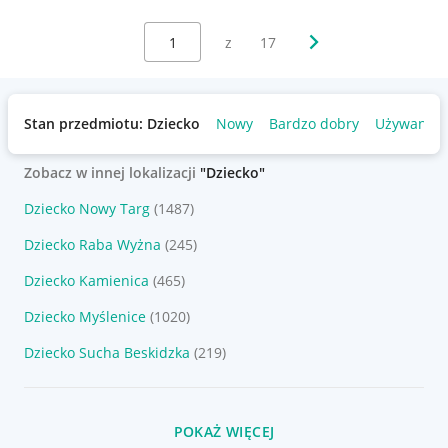
Wybierz stronę:
Następna strona
z
17
Stan przedmiotu: Dziecko
Nowy
Bardzo dobry
Używany
Zobacz w innej lokalizacji
"Dziecko"
Dziecko Nowy Targ
(1487)
Dziecko Raba Wyżna
(245)
Dziecko Kamienica
(465)
Dziecko Myślenice
(1020)
Dziecko Sucha Beskidzka
(219)
POKAŻ WIĘCEJ