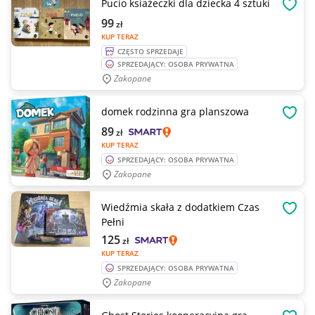
Pucio ksiażeczki dla dziecka 4 sztuki
OBSE
99
zł
KUP TERAZ
CZĘSTO SPRZEDAJE
SPRZEDAJĄCY: OSOBA PRYWATNA
Zakopane
domek rodzinna gra planszowa
OBSE
89
zł
KUP TERAZ
SPRZEDAJĄCY: OSOBA PRYWATNA
Zakopane
Wiedźmia skała z dodatkiem Czas
OBSE
Pełni
125
zł
KUP TERAZ
SPRZEDAJĄCY: OSOBA PRYWATNA
Zakopane