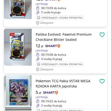
LICYTACJA
00:19:09
do końca
5 osób licytuje
SPRZEDAJĄCY: OSOBA PRYWATNA
Zakopane
Paldea Evolved: Pawmot Premium
OBSE
Checklane Blister Sealed
12
zł
LICYTACJA
00:19:08
do końca
4 osoby licytują
SPRZEDAJĄCY: OSOBA PRYWATNA
Zakopane
Pokemon TCG Pakia VSTAR MEGA
OBSE
RZADKA KARTA Japońska
5
zł
LICYTACJA
00:19:02
do końca
2 osoby licytują
SPRZEDAJĄCY: OSOBA PRYWATNA