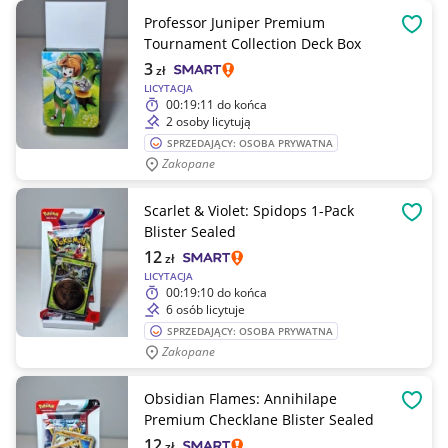
Professor Juniper Premium
OBSE
Tournament Collection Deck Box
3
zł
LICYTACJA
00:19:11
do końca
2 osoby licytują
SPRZEDAJĄCY: OSOBA PRYWATNA
Zakopane
Scarlet & Violet: Spidops 1-Pack
OBSE
Blister Sealed
12
zł
LICYTACJA
00:19:10
do końca
6 osób licytuje
SPRZEDAJĄCY: OSOBA PRYWATNA
Zakopane
Obsidian Flames: Annihilape
OBSE
Premium Checklane Blister Sealed
12
zł